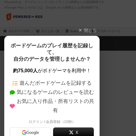
※Android は、グーグル インコーポレイテッドの商標または登録商標です。
※Google Play とそのロゴは、Google Inc.の商標または登録商標です。
閉じる
ボドゲーマTOP
ボドとも一覧
BaileyBuzz
マイボードゲーム
ボドゲーマTOP
ボードゲームのプレイ履歴を記録し
て、
ボードゲームを検索する
自分のデータを管理しませんか？
約75,000人
がボドゲーマを利用中！
ボードゲームの新着レビュー
遊んだボードゲームを記録する
ボードゲーム会情報
気になるゲームのレビューを読む
お気に入り作品・所有リストの共
メカニクス特集
有
掲示板・トピックス
ログイン / 会員登録（10秒）
Google
X
ボドとも・会員一覧