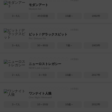
モダンアート
Modern Art
3～5人
45分前後
10歳～
1992年
ピット / デラックスピット
Pit / Deluxe Pit
3～8人
30～90分
7歳～
1903年
ニューロストレガシー
NEW Lost Legacy
2～4人
3～5分
10歳～
2017年
ワンナイト人狼
One Night Werewolf
3～7人
10～20分
10歳～
2012年