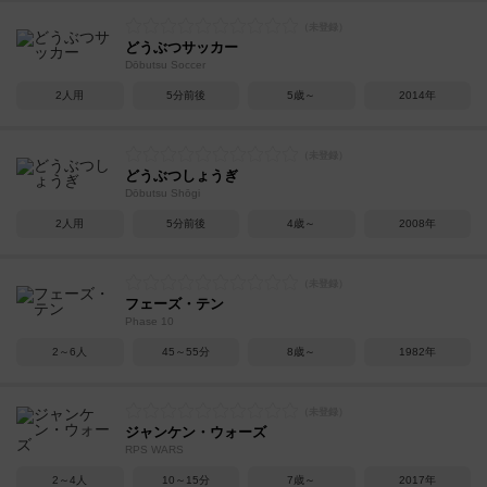
どうぶつサッカー
Dōbutsu Soccer
2人用
5分前後
5歳～
2014年
どうぶつしょうぎ
Dōbutsu Shōgi
2人用
5分前後
4歳～
2008年
フェーズ・テン
Phase 10
2～6人
45～55分
8歳～
1982年
ジャンケン・ウォーズ
RPS WARS
2～4人
10～15分
7歳～
2017年