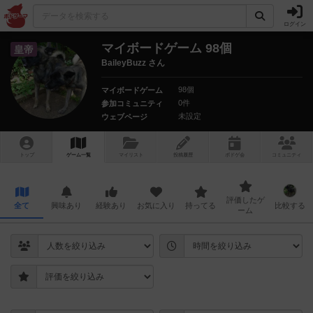
ログイン
マイボードゲーム 98個
皇帝
BaileyBuzz さん
98個
マイボードゲーム
0件
参加コミュニティ
未設定
ウェブページ
トップ
ゲーム一覧
マイリスト
投稿履歴
ボ
ドゲ
会
コミュニティ
評価したゲ
全て
興味あり
経験あり
お気に入り
持ってる
比較する
ーム