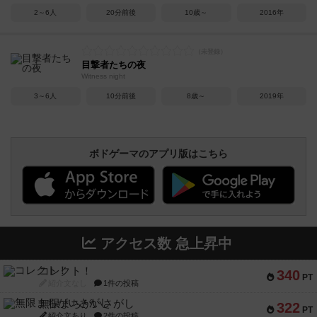
2～6人
20分前後
10歳～
2016年
目撃者たちの夜
Witness night
3～6人
10分前後
8歳～
2019年
ボドゲーマのアプリ版はこちら
アクセス数 急上昇中
コレクト！
340
PT
紹介文なし
1件の投稿
無限まちがいさがし
322
PT
紹介文あり
2件の投稿