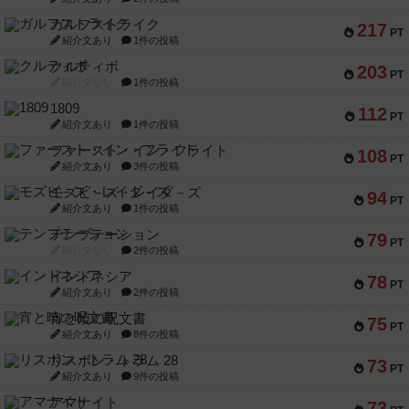
ガルフストライク
217
PT
紹介文あり
1件の投稿
クルティボ
203
PT
紹介文なし
1件の投稿
1809
112
PT
紹介文あり
1件の投稿
ファースト・イン・フライト
108
PT
紹介文あり
3件の投稿
モズビ－ズ・レイダ－ズ
94
PT
紹介文あり
1件の投稿
テンプテーション
79
PT
紹介文なし
2件の投稿
インドネシア
78
PT
紹介文あり
2件の投稿
宵と暁の呪文書
75
PT
紹介文あり
8件の投稿
リスボン・トラム 28
73
PT
紹介文あり
9件の投稿
アマナイト
73