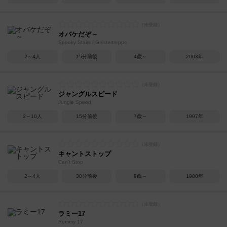
オバケだぞ～
Spooky Stairs / Geistertreppe
2～4人
15分前後
4歳～
2003年
ジャングルスピード
Jungle Speed
2～10人
15分前後
7歳～
1997年
キャントストップ
Can't Stop
2～4人
30分前後
9歳～
1980年
ラミー17
Rummy 17