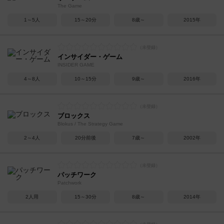
The Game
1～5人
15～20分
8歳～
2015年
インサイダー・ゲーム
INSIDER GAME
4～8人
10～15分
9歳～
2016年
ブロックス
Blokus / The Strategy Game
2～4人
20分前後
7歳～
2002年
パッチワーク
Patchwork
2人用
15～30分
8歳～
2014年