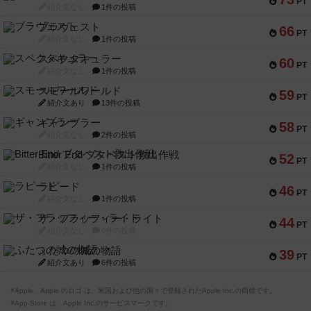
PT
紹介文なし
1件の投稿
ブラヴェスト
66
PT
紹介文なし
1件の投稿
スペクタキュラー
60
PT
紹介文なし
1件の投稿
スモールワールド
59
PT
紹介文あり
13件の投稿
ギャンブラー
58
PT
紹介文なし
2件の投稿
Bitter End ブタペスト救出作戦
52
PT
紹介文なし
1件の投稿
ラピード
46
PT
紹介文なし
1件の投稿
ザ・フラッフィー・ライト
44
PT
紹介文なし
0件の投稿
ふたつの城の物語
39
PT
紹介文あり
6件の投稿
※Apple、Apple のロゴ は、米国および他の国々で登録されたApple Inc.の商標です。
※App Store は、Apple Inc.のサービスマークです。