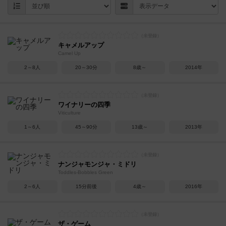
キャメルアップ
Camel Up
2～8人
20～30分
8歳～
2014年
ワイナリーの四季
Viticulture
1～6人
45～90分
13歳～
2013年
ナンジャモンジャ・ミドリ
Toddles-Bobbles Green
2～6人
15分前後
4歳～
2016年
ザ・ゲーム