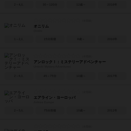
2～4人
30～120分
12歳～
2016年
オニリム
Onirim
1～2人
15分前後
8歳～
2010年
アンロック！：ミステリーアドベンチャー
Unlock! Mystery Adventures
2～6人
45～75分
10歳～
2017年
エアライン・ヨーロッパ
Airlines Europe
2～5人
75分前後
10歳～
2011年