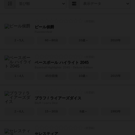
ビール侯爵
Fuerstenfeld
2～5人
60～80分
10歳～
2010年
ベースボール ハイライト 2045
Baseball Highlights: 2045 - Deluxe Edition
1～4人
45分前後
10歳～
2015年
ブラフ / ライアーズダイス
Bluff / Liar's Dice
2～6人
15～30分
8歳～
1993年
セレスティア