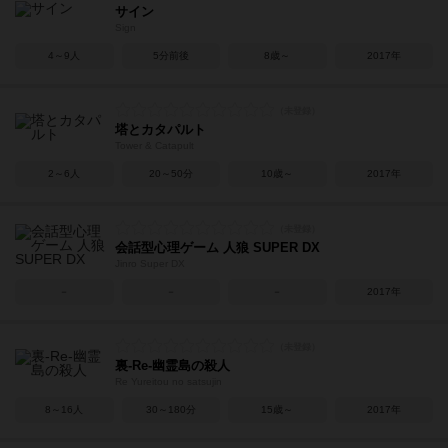
サイン
Sign
4～9人
5分前後
8歳～
2017年
塔とカタパルト
Tower & Catapult
2～6人
20～50分
10歳～
2017年
会話型心理ゲーム 人狼 SUPER DX
Jinro Super DX
－
－
－
2017年
裏-Re-幽霊島の殺人
Re Yureitou no satsujin
8～16人
30～180分
15歳～
2017年