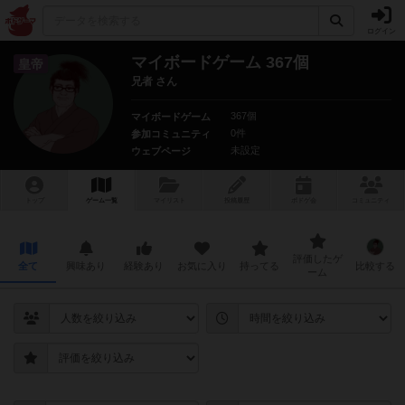
ログイン
マイボードゲーム 367個
皇帝
兄者 さん
367個
マイボードゲーム
0件
参加コミュニティ
未設定
ウェブページ
トップ
ゲーム一覧
マイリスト
投稿履歴
ボ
ドゲ
会
コミュニティ
評価したゲ
全て
興味あり
経験あり
お気に入り
持ってる
比較する
ーム