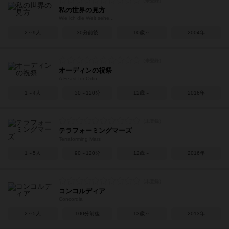
私の世界の見方
Wie ich die Welt sehe...
2～9人
30分前後
10歳～
2004年
オーディンの祝祭
A Feast for Odin
1～4人
30～120分
12歳～
2016年
テラフォーミングマーズ
Terraforming Mars
1～5人
90～120分
12歳～
2016年
コンコルディア
Concordia
2～5人
100分前後
13歳～
2013年