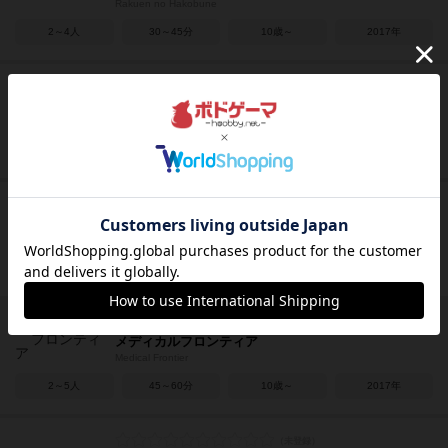
Rakuen no Hakobune
2～4人
30～45分
10歳～
2017年
ドミニオン：基本カードセット
Dominion: Base Card Set
－
－
－
2012年
四季の森
Harvest Island
2～4人
30～40分
8歳～
2017年
メディカルフロンティア
Medical Frontier
2～5人
45～60分
10歳～
2017年