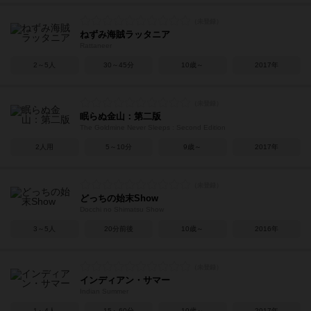
ねずみ海賊ラッタニア
Rattaneer
2～5人
30～45分
10歳～
2017年
眠らぬ金山：第二版
The Goldmine Never Sleeps : Second Edition
2人用
5～10分
9歳～
2017年
どっちの始末Show
Docchi no Shimatsu Show
3～5人
20分前後
10歳～
2016年
インディアン・サマー
Indian Summer
1～4人
15～60分
10歳～
2017年