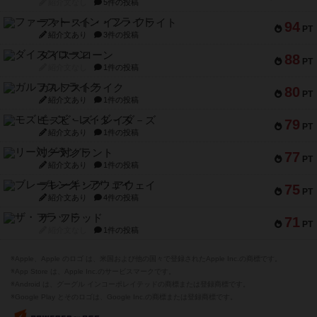
紹介文なし
5件の投稿
ファースト・イン・フライト
94
PT
紹介文あり
3件の投稿
ダイススローン
88
PT
紹介文なし
1件の投稿
ガルフストライク
80
PT
紹介文あり
1件の投稿
モズビ－ズ・レイダ－ズ
79
PT
紹介文あり
1件の投稿
リー対グラント
77
PT
紹介文あり
1件の投稿
ブレーキング・アウェイ
75
PT
紹介文あり
4件の投稿
ザ・フラッド
71
PT
紹介文なし
1件の投稿
※Apple、Apple のロゴ は、米国および他の国々で登録されたApple Inc.の商標です。
※App Store は、Apple Inc.のサービスマークです。
※Android は、グーグル インコーポレイテッドの商標または登録商標です。
※Google Play とそのロゴは、Google Inc.の商標または登録商標です。