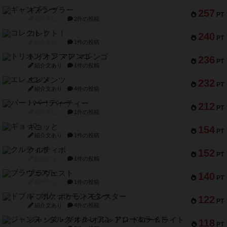
ギャンブラー
257
PT
紹介文なし
2件の投稿
コレクト！
240
PT
紹介文なし
1件の投稿
トリオンフ ア マレンゴ
236
PT
紹介文あり
1件の投稿
エレメンツ
232
PT
紹介文あり
4件の投稿
バー！パーティー
212
PT
紹介文なし
1件の投稿
ギョッと
154
PT
紹介文あり
1件の投稿
クルティボ
152
PT
紹介文なし
1件の投稿
ブラヴェスト
140
PT
紹介文なし
1件の投稿
ドブル：ポケットモンスター
122
PT
紹介文あり
4件の投稿
ジャンヌ・ダルク-オルレアン ドロー＆ライト
118
PT