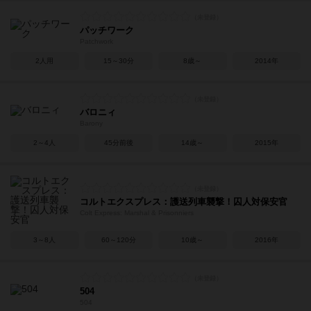
パッチワーク
Patchwork
2人用
15～30分
8歳～
2014年
バロニィ
Barony
2～4人
45分前後
14歳～
2015年
コルトエクスプレス：護送列車襲撃！囚人対保安官
Colt Express: Marshal & Prisonniers
3～8人
60～120分
10歳～
2016年
504
504