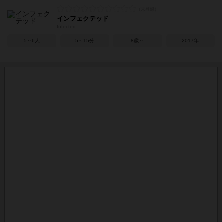
インフェクテッド
Infected
5～6人
5～15分
8歳～
2017年