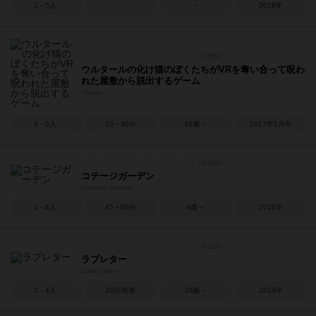
2～5人
－
－
2016年
ウルタールの化け猫のぼくたちがVRを奪い合って呪わ
れた屋敷から脱出するゲーム
Ulbake
3～6人
15～30分
10歳～
2017年5月年
コテージガーデン
Cottage Garden
1～4人
45～60分
8歳～
2016年
ラブレター
Love Letter
2～4人
20分前後
10歳～
2014年