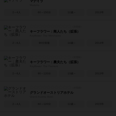
マデイラ
Madeira
2～4人
60～150分
12歳～
2013年
キーフラワー：商人たち（拡張）
Keyflower: The Merchants
2～6人
90分前後
14歳～
2014年
キーフラワー：農夫たち（拡張）
Keyflower: The Farmers
2～6人
90～120分
13歳～
2013年
グランドオーストリアホテル
Grand Austria Hotel
2～4人
60～120分
12歳～
2015年