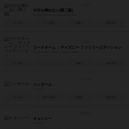
今日も帰れない(第二版)
Endless Working: Second Edition
2～6人
1～10分
9歳～
2017年
コードネーム ：ディズニー ファミリーエディション
Codenames: Disney Family Edition
2～8人
－
8歳～
2017年
ツンダール
Tsundaru
2～4人
10～20分
10歳～
2017年
キョンシー
GANGSI