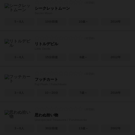
シークレットムーン
Secret Moon
5～8人
10分前後
10歳～
2014年
リトルデビル
Little Devils
3～6人
15分前後
8歳～
2012年
フッチカート
Fuji Flush / Futschikato
3～8人
10～20分
7歳～
2016年
思わぬ拾い物
Unexpected Treasures / Fundstuecke
3～6人
30分前後
13歳～
2002年