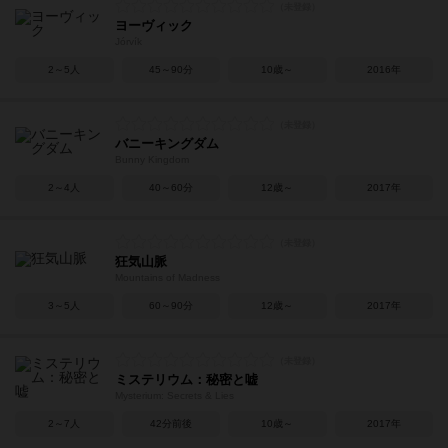
ヨーヴィック
Jórvík
2～5人
45～90分
10歳～
2016年
バニーキングダム
Bunny Kingdom
2～4人
40～60分
12歳～
2017年
狂気山脈
Mountains of Madness
3～5人
60～90分
12歳～
2017年
ミステリウム：秘密と嘘
Mysterium: Secrets & Lies
2～7人
42分前後
10歳～
2017年