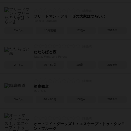
フリードマン・フリーゼの大家はつらいよ
Friese's Landlord
2～6人
40分前後
12歳～
2014年
たたらばと森
Tatara, Field, and Forest
2～4人
30～50分
10歳～
2016年
箱庭鉄道
Mini Rails
3～5人
40～60分
13歳～
2017年
オー・マイ・グーッズ！：エスケープ・トゥ・クレヨ
ン・ブルーク