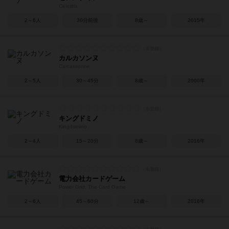
Celestia
2～6人
30分前後
8歳～
2015年
カルカソンヌ
Carcassonne
2～5人
30～45分
8歳～
2000年
キングドミノ
Kingdomino
2～4人
15～20分
8歳～
2016年
電力会社カードゲーム
Power Grid: The Card Game
2～6人
45～60分
12歳～
2016年