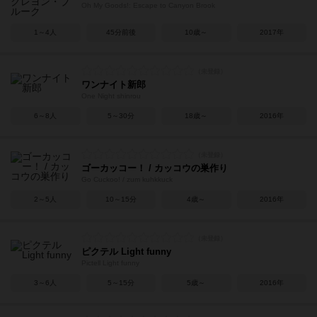
Oh My Goods!: Escape to Canyon Brook
1～4人
45分前後
10歳～
2017年
ワンナイト新郎
One Night shinrou
6～8人
5～30分
18歳～
2016年
ゴーカッコー！ / カッコウの巣作り
Go Cuckoo! / zum kuhkkuck
2～5人
10～15分
4歳～
2016年
ピクテル Light funny
Pictell Light funny
3～6人
5～15分
5歳～
2016年