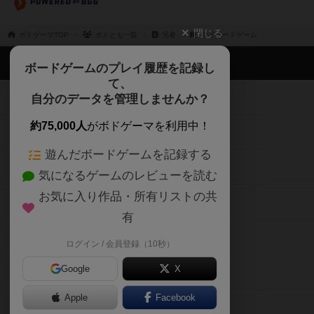
閉じる
ボドゲーマTOP
ボドとも一覧
兄者
マイボードゲーム
ボドゲーマTOP
ボードゲームのプレイ履歴を記録し
て、
ボードゲームを検索する
自分のデータを管理しませんか？
約75,000人
がボドゲーマを利用中！
ボードゲームの新着レビュー
遊んだボードゲームを記録する
ボードゲーム会情報
気になるゲームのレビューを読む
お気に入り作品・所有リストの共
メカニクス特集
有
掲示板・トピックス
ログイン / 会員登録（10秒）
Google
X
ボドとも・会員一覧
Apple
Facebook
ボードゲーム業界コラム