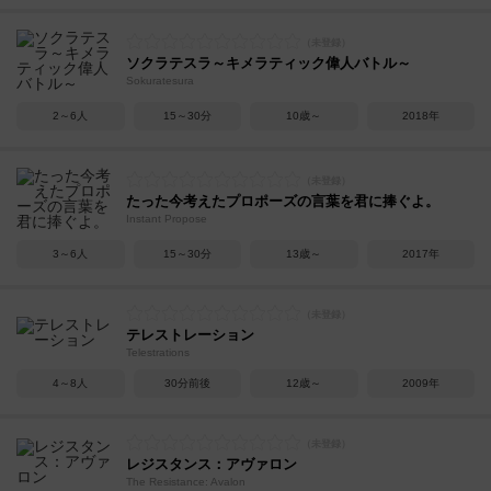
ソクラテスラ～キメラティック偉人バトル～
Sokuratesura
2～6人
15～30分
10歳～
2018年
たった今考えたプロポーズの言葉を君に捧ぐよ。
Instant Propose
3～6人
15～30分
13歳～
2017年
テレストレーション
Telestrations
4～8人
30分前後
12歳～
2009年
レジスタンス：アヴァロン
The Resistance: Avalon