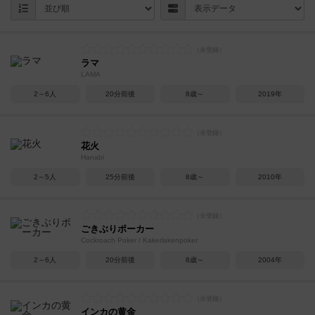
ラマ
LAMA
2～6人
20分前後
8歳～
2019年
花火
Hanabi
2～5人
25分前後
8歳～
2010年
ごきぶりポーカー
Cockroach Poker / Kakerlakenpoker
2～6人
20分前後
8歳～
2004年
インカの黄金