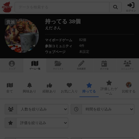
ログイン
持ってる 38個
貴族
えだ さん
82個
マイボードゲーム
4件
参加コミュニティ
未設定
ウェブページ
トップ
ゲーム一覧
マイリスト
投稿履歴
ボ
ドゲ
会
コミュニティ
評価したゲ
全て
興味あり
経験あり
お気に入り
持ってる
比較する
ーム