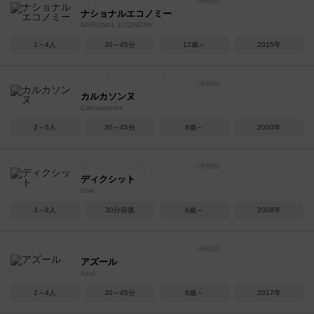
ナショナルエコノミー
NATIONAL ECONOMY
1～4人
30～45分
12歳～
2015年
カルカソンヌ
Carcassonne
2～5人
30～45分
8歳～
2000年
ディクシット
Dixit
3～8人
30分前後
6歳～
2008年
アズール
Azul
2～4人
30～45分
8歳～
2017年