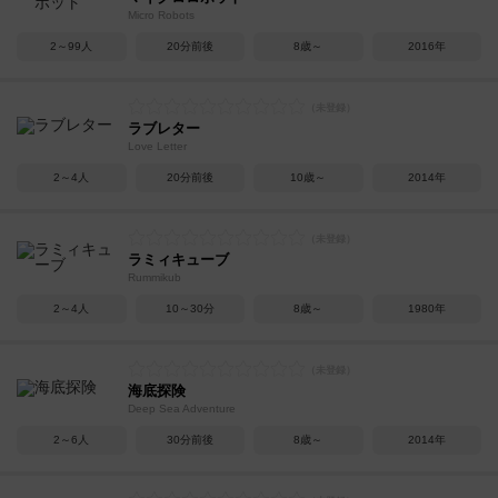
Micro Robots
2～99人
20分前後
8歳～
2016年
ラブレター
Love Letter
2～4人
20分前後
10歳～
2014年
ラミィキューブ
Rummikub
2～4人
10～30分
8歳～
1980年
海底探険
Deep Sea Adventure
2～6人
30分前後
8歳～
2014年