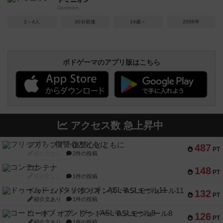
Dominion
2～4人
30分前後
14歳～
2008年
ボドゲーマのアプリ版はこちら
アクセス数 急上昇中
フリップ７：復讐心とともに
487
PT
紹介文なし
2件の投稿
コンテナ
148
PT
紹介文なし
1件の投稿
ドゥームド・バタリオンズ：ASLモジュール11
132
PT
紹介文あり
1件の投稿
コード・オブ・ブシドー：ASLモジュール8
126
PT
紹介文あり
1件の投稿