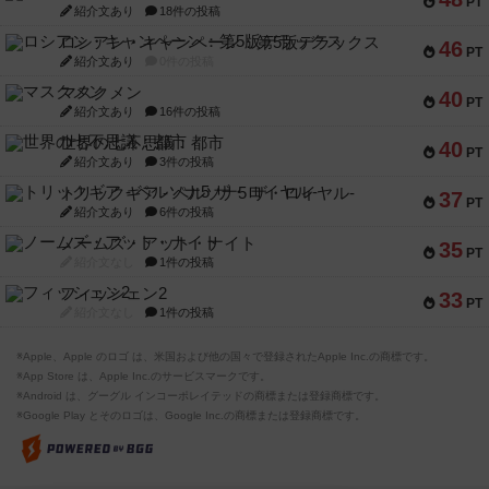
PT
紹介文あり
18件の投稿
ロシアン・キャンペーン：第5版デラックス
46
PT
紹介文あり
0件の投稿
マスクメン
40
PT
紹介文あり
16件の投稿
世界の七不思議：都市
40
PT
紹介文あり
3件の投稿
トリックギア - ペルソナ5 ザ・ロイヤル-
37
PT
紹介文あり
6件の投稿
ノームズ・アット・ナイト
35
PT
紹介文なし
1件の投稿
フィッシェン2
33
PT
紹介文なし
1件の投稿
※Apple、Apple のロゴ は、米国および他の国々で登録されたApple Inc.の商標です。
※App Store は、Apple Inc.のサービスマークです。
※Android は、グーグル インコーポレイテッドの商標または登録商標です。
※Google Play とそのロゴは、Google Inc.の商標または登録商標です。