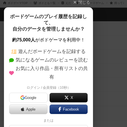
閉じる
ボドゲーマTOP
ボドとも一覧
えだ
マイボードゲーム
持ってる
ボドゲーマTOP
ボードゲームのプレイ履歴を記録し
て、
ボードゲームを検索する
自分のデータを管理しませんか？
約75,000人
がボドゲーマを利用中！
ボードゲームの新着レビュー
遊んだボードゲームを記録する
ボードゲーム会情報
気になるゲームのレビューを読む
お気に入り作品・所有リストの共
メカニクス特集
有
掲示板・トピックス
ログイン / 会員登録（10秒）
Google
X
ボドとも・会員一覧
Apple
Facebook
ボードゲーム業界コラム
または