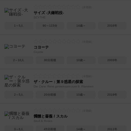
サイズ -大鎌戦役-
SCYTHE
1～5人
90～115分
14歳～
2016年
コヨーテ
Coyote
2～10人
30分前後
10歳～
2003年
ザ・クルー：第９惑星の探索
Die Crew: Reist gemeinsam zum 9. Planeten
2～5人
20分前後
10歳～
2019年
髑髏と薔薇 / スカル
Skull & Roses
3～6人
45分前後
14歳～
2011年