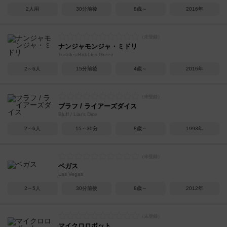
2人用
30分前後
8歳～
2016年
ナンジャモンジャ・ミドリ
Toddles-Bobbles Green
2～6人
15分前後
4歳～
2016年
ブラフ / ライアーズダイス
Bluff / Liar's Dice
2～6人
15～30分
8歳～
1993年
ベガス
Las Vegas
2～5人
30分前後
8歳～
2012年
マイクロロボット