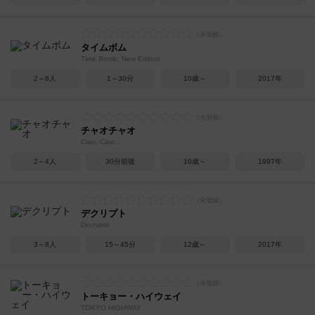
タイムボム
Time Bomb: New Edition
2～8人
1～30分
10歳～
2017年
チャオチャオ
Ciao, Ciao…
2～4人
30分前後
10歳～
1997年
デクリプト
Decrypto
3～8人
15～45分
12歳～
2017年
トーキョー・ハイウェイ
TOKYO HIGHWAY