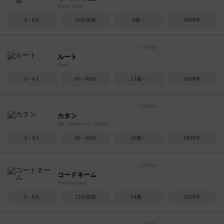
Incan Gold
3～8人
20分前後
8歳～
2006年
ルート
Root
2～4人
60～90分
13歳～
2018年
カタン
Die Siedler von Catan
3～4人
40～60分
10歳～
1995年
コードネーム
Codenames
2～8人
15分前後
14歳～
2016年