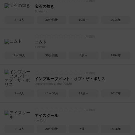
宝石の煌き
Splendor
2～4人
30分前後
10歳～
2014年
ニムト
6 nimmt!
2～10人
30分前後
8歳～
1994年
インプルーブメント・オブ・ザ・ポリス
Improvement of the POLIS
2～4人
45～60分
12歳～
2017年
アイスクール
Ice Cool
2～4人
20分前後
6歳～
2016年