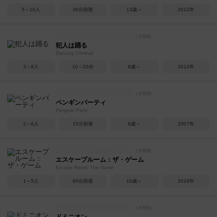
5～10人
30分前後
13歳～
2012年
犯人は踊る
Dancing Criminal
3～8人
10～20分
8歳～
2013年
ペンギンパーティ
Penguin Party
2～6人
15分前後
6歳～
2007年
エスケープルーム：ザ・ゲーム
Escape Room: The Game
1～5人
60分前後
16歳～
2016年
ドミニオン