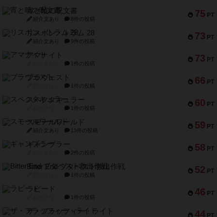
宵と暁の呪文書
75
PT
紹介文あり
8件の投稿
リスボン・トラム 28
73
PT
紹介文あり
9件の投稿
アマナイト
73
PT
紹介文なし
1件の投稿
ブラヴェスト
66
PT
紹介文なし
1件の投稿
スペクタキュラー
60
PT
紹介文なし
1件の投稿
スモールワールド
59
PT
紹介文あり
13件の投稿
ギャンブラー
58
PT
紹介文なし
2件の投稿
Bitter End ブタペスト救出作戦
52
PT
紹介文なし
1件の投稿
ラピード
46
PT
紹介文なし
1件の投稿
ザ・フラッフィー・ライト
44
PT