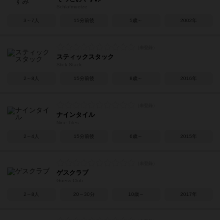
Schlafmuetze
3～7人
15分前後
5歳～
2002年
スティックスタック
Stick Stack
2～8人
15分前後
8歳～
2016年
ナインタイル
Nine Tiles
2～4人
15分前後
6歳～
2015年
ゲスクラブ
Guess Club
2～8人
20～30分
10歳～
2017年