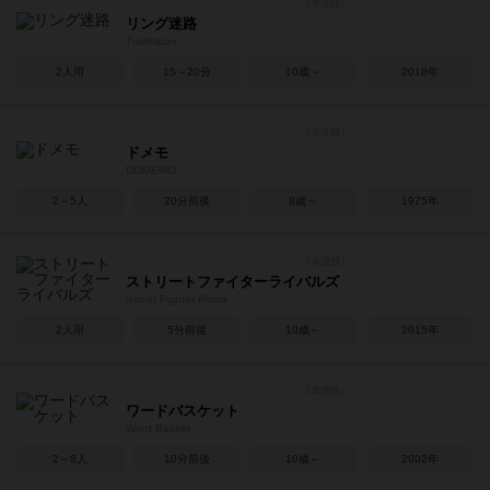
リング迷路
Trailmazer
2人用
15～20分
10歳～
2018年
ドメモ
DOMEMO
2～5人
20分前後
8歳～
1975年
ストリートファイターライバルズ
Street Fighter Rivals
2人用
5分前後
10歳～
2015年
ワードバスケット
Word Basket
2～8人
10分前後
10歳～
2002年