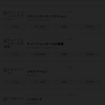
コリントコンストラクション
Corinth Construction
2～4人
30～45分
6歳～
2011年
ティーフェンタールの酒場
Die Tavernen im Tiefen Thal
2～4人
60分前後
10歳～
2019年
メモアァール！
Memoarrr!
2～4人
10～20分
8歳～
2017年
ハコオンナ
hakoonna