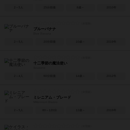
2～5人
25分前後
8歳～
2010年
ブルーバナナ
Blue Banana
2～5人
20分前後
10歳～
2019年
十二季節の魔法使い
Seasons
2～4人
60分前後
14歳～
2012年
ミレニアム・ブレード
Millennium Blades
2～5人
80～120分
12歳～
2016年