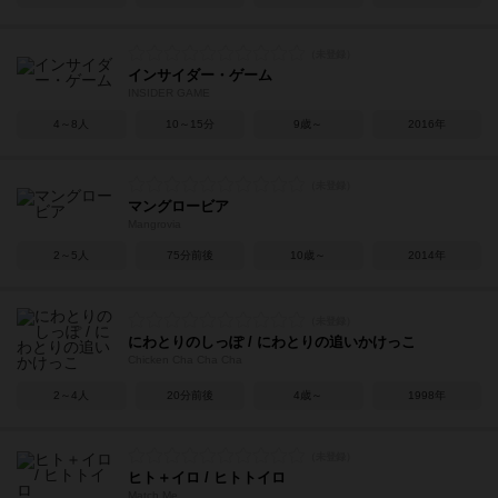
インサイダー・ゲーム
INSIDER GAME
4～8人
10～15分
9歳～
2016年
マングロービア
Mangrovia
2～5人
75分前後
10歳～
2014年
にわとりのしっぽ / にわとりの追いかけっこ
Chicken Cha Cha Cha
2～4人
20分前後
4歳～
1998年
ヒト＋イロ / ヒトトイロ
Match Me