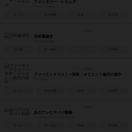
ファンタジー・レルムズ
Fantasy Realms
2～7人
20分前後
14歳～
2017年
百科審議官
Encyclopaedist
3人用
20～30分
－
2006年
ファーストクラス / 一等車：オリエント急行の道中
First Class
1～4人
60分前後
10歳～
2016年
あのアレなヤバイ動物
uh...what...that Freakin animal
3～6人
5～15分
10歳～
2018年