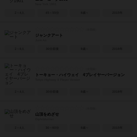
New York 1901
2～4人
45～55分
8歳～
2015年
ジャンクアート
Junk Art
2～6人
30分前後
8歳～
2016年
トーキョー・ハイウェイ 4プレイヤーバージョン
Tokyo Highway 4 Player Version
2～4人
30分前後
8歳～
2018年
山頂をめざせ
Gipfelsturmer
2～4人
30～60分
8歳～
2015年