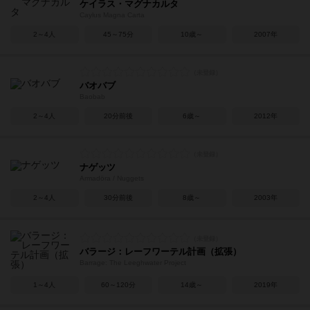
ケイラス・マグナカルタ
Caylus Magna Carta
2～4人
45～75分
10歳～
2007年
バオバブ
Baobab
2～4人
20分前後
6歳～
2012年
ナゲッツ
Armadöra / Nuggets
2～4人
30分前後
8歳～
2003年
バラージ：レーフワーテル計画（拡張）
Barrage: The Leeghwater Project
1～4人
60～120分
14歳～
2019年