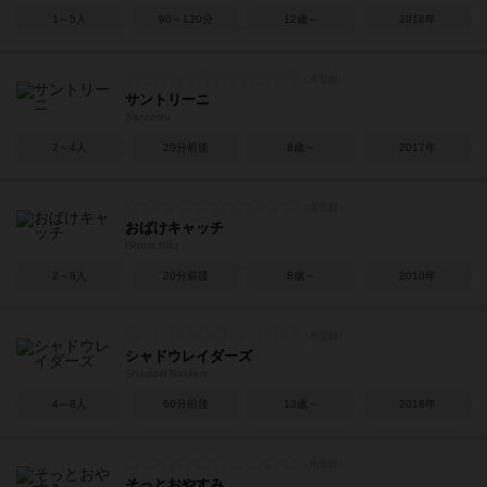
1～5人
90～120分
12歳～
2016年
サントリーニ
Santorini
2～4人
20分前後
8歳～
2017年
おばけキャッチ
Ghost Blitz
2～8人
20分前後
8歳～
2010年
シャドウレイダーズ
Shadow Raiders
4～8人
60分前後
13歳～
2018年
そっとおやすみ