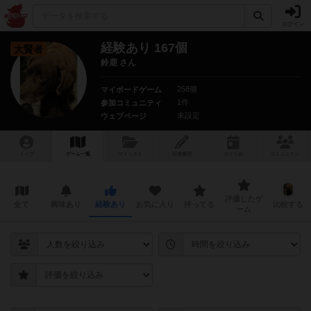
ログイン
経験あり 167個
大賢者
鈴鹿 さん
258個
マイボードゲーム
1件
参加コミュニティ
未設定
ウェブページ
トップ
ゲーム一覧
マイリスト
投稿履歴
ボ
ドゲ
会
コミュニティ
評価したゲ
全て
興味あり
経験あり
お気に入り
持ってる
比較する
ーム