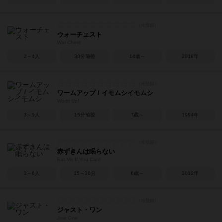
ウォーチェスト
War Chest
2～4人
30分前後
14歳～
2018年
ワームアップ / イモムシイモムシ
Worm Up!
3～5人
15分前後
7歳～
1994年
赤ずきんは眠らない
Eat Me If You Can!
3～6人
15～30分
6歳～
2012年
ジャスト・ワン
Just One