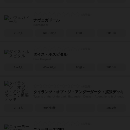
ナヴェガドール
Navegador
2～5人
60～90分
12歳～
2010年
ダイス・ホスピタル
Dice Hospital
1～4人
45～90分
10歳～
2018年
タイランツ・オブ・ジ・アンダーダーク：拡張デッキ
Tyrants of the Underdark: Expansion Decks – Aberrations & Undead
2～4人
60分前後
－
2017年
ニューヨーク1901