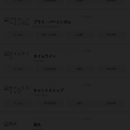
1～4人
30分前後
10歳～
2009年
ブラス：バーミンガム
Brass: Birmingham
2～4人
60～120分
14歳～
2018年
タイムライン
Timeline
2～8人
15分前後
8歳～
2012年
キャントストップ
Can't Stop
2～4人
30分前後
9歳～
1980年
花火
Hanabi