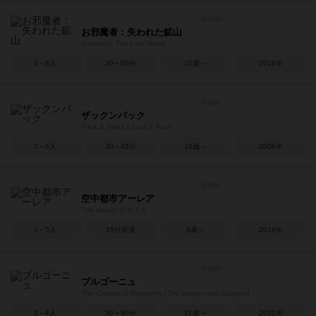
お邪魔者：失われた鉱山
Saboteur: The Lost Mines
3～9人
30～60分
10歳～
2018年
ザックンパック
Pack & Stack / Zack & Pack
2～6人
30～45分
10歳～
2008年
空中都市アーレア
The skycity of ALEA
3～5人
15分前後
8歳～
2019年
ブルゴーニュ
The Castles of Burgundy / Die Burgen von Burgund
2～4人
30～90分
12歳～
2011年