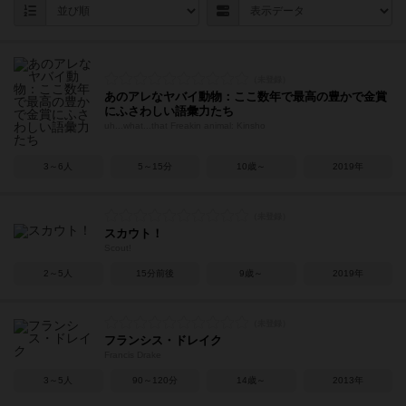
あのアレなヤバイ動物：ここ数年で最高の豊かで金賞
にふさわしい語彙力たち
uh...what...that Freakin animal: Kinsho
3～6人
5～15分
10歳～
2019年
スカウト！
Scout!
2～5人
15分前後
9歳～
2019年
フランシス・ドレイク
Francis Drake
3～5人
90～120分
14歳～
2013年