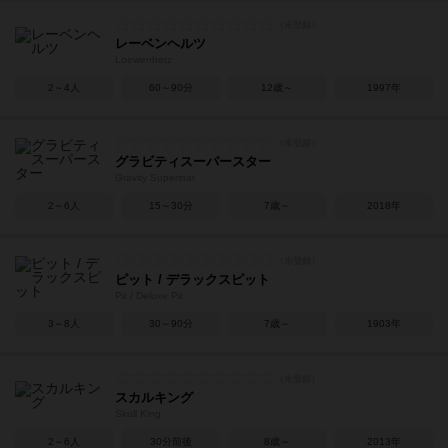
レーベンヘルツ
Loewenherz
2～4人
60～90分
12歳～
1997年
グラビティスーパースター
Gravity Superstar
2～6人
15～30分
7歳～
2018年
ピット / デラックスピット
Pit / Deluxe Pit
3～8人
30～90分
7歳～
1903年
スカルキング
Skull King
2～6人
30分前後
8歳～
2013年