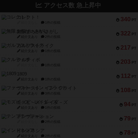
アクセス数 急上昇中
コレクト！
340
PT
紹介文なし
1件の投稿
無限まちがいさがし
322
PT
紹介文あり
2件の投稿
ガルフストライク
217
PT
紹介文あり
1件の投稿
クルティボ
203
PT
紹介文なし
1件の投稿
1809
112
PT
紹介文あり
1件の投稿
ファースト・イン・フライト
108
PT
紹介文あり
3件の投稿
モズビ－ズ・レイダ－ズ
94
PT
紹介文あり
1件の投稿
テンプテーション
79
PT
紹介文なし
2件の投稿
インドネシア
78
PT
紹介文あり
2件の投稿