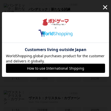
パンデミック：新たなる試練
Pandemic: A New Challenge
2～4人
45分前後
8歳～
2013年
バラージ
Barrage
1～4人
60～120分
14歳～
2019年
ズーロレット：ダイス
Zooloretto Wuerfelspiel
2～4人
15～25分
－
2012年
ヴァスト：クリスタル・カヴァーン
Vast: The Crystal Caverns
1～5人
75分前後
10歳～
2016年