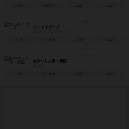
3～6人
45分前後
10歳～
2016年
クルセイダーズ
Crusaders: Thy Will Be Done
2～4人
40～60分
14歳～
2017年
あやつり人形：新版
Citadels
2～8人
30～60分
10歳～
2016年