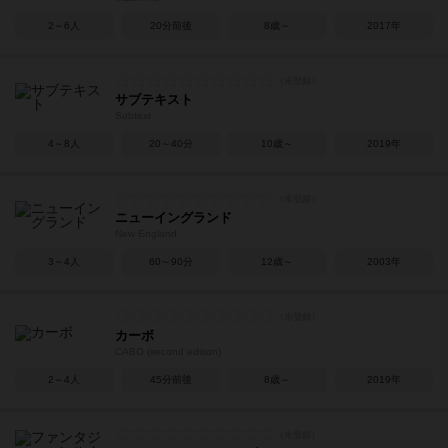
2～6人
20分前後
8歳～
2017年
サブテキスト
Subtext
4～8人
20～40分
10歳～
2019年
ニューイングランド
New England
3～4人
60～90分
12歳～
2003年
カーボ
CABO (second edition)
2～4人
45分前後
8歳～
2019年