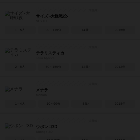
サイズ -大鎌戦役-
SCYTHE
1～5人
90～115分
14歳～
2016年
テラミスティカ
Terra Mystica
2～5人
60～150分
12歳～
2012年
メナラ
Menara
1～4人
10～60分
8歳～
2018年
ウボンゴ3D
Ubongo 3D