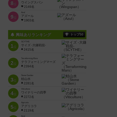
8
ウイングスパン
位
2149名
Azul
9
アズール
位
1903名
興味ありランキング
トップ50
SCYTHE
1
サイズ -大鎌戦役-
位
2415名
Terraforming Mars
2
テラフォーミングマーズ
位
2394名
Stone Garden
3
枯山水
位
2281名
Viticulture
4
ワイナリーの四季
位
2272名
Agricola
5
アグリコラ
位
2119名
Azul