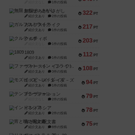
紹介文なし
1件の投稿
無限まちがいさがし
322
PT
紹介文あり
2件の投稿
ガルフストライク
217
PT
紹介文あり
1件の投稿
クルティボ
203
PT
紹介文なし
1件の投稿
1809
112
PT
紹介文あり
1件の投稿
ファースト・イン・フライト
108
PT
紹介文あり
3件の投稿
モズビ－ズ・レイダ－ズ
94
PT
紹介文あり
1件の投稿
テンプテーション
79
PT
紹介文なし
2件の投稿
インドネシア
78
PT
紹介文あり
2件の投稿
宵と暁の呪文書
75
PT
紹介文あり
8件の投稿