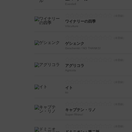
Everdell
ワイナリーの四季
Viticulture
ゲシェンク
Geschenkt / NO THANKS!
アグリコラ
Agricola
イト
ito
キャプテン・リノ
Super Rhino!
ドミニオン：第二版