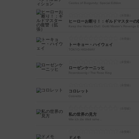
Castles of Burgundy: Special Edition
ヒーローお断り！：ギルドマスターの
Keep the Heroes Out!: Guild Master's Revenge 
トーキョー・ハイウェイ
TOKYO HIGHWAY
ローゼンケーニッヒ
Rosenkoenig / The Rose King
コロレット
Coloretto
私の世界の見方
Wie ich die Welt sehe...
ドメモ