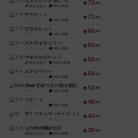
リスボン・トラム 28
73
PT
紹介文あり
9件の投稿
アマナイト
73
PT
紹介文なし
1件の投稿
ブラヴェスト
66
PT
紹介文なし
1件の投稿
スペクタキュラー
60
PT
紹介文なし
1件の投稿
スモールワールド
59
PT
紹介文あり
13件の投稿
ギャンブラー
58
PT
紹介文なし
2件の投稿
Bitter End ブタペスト救出作戦
52
PT
紹介文なし
1件の投稿
ラピード
46
PT
紹介文なし
1件の投稿
ザ・フラッフィー・ライト
44
PT
紹介文なし
0件の投稿
ふたつの城の物語
39
PT
紹介文あり
6件の投稿