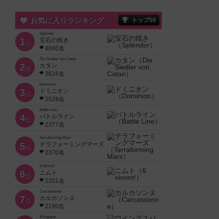
お気に入りランキング
トップ50
Splendor
1
宝石の煌き
位
4040名
Die Siedler von Catan
2
カタン
位
3616名
Dominion
3
ドミニオン
位
2528名
Battle Line
4
バトルライン
位
2377名
Terraforming Mars
5
テラフォーミングマーズ
位
2370名
6 nimmt!
6
ニムト
位
2201名
Carcassonne
7
カルカソンヌ
位
2190名
Wingspan