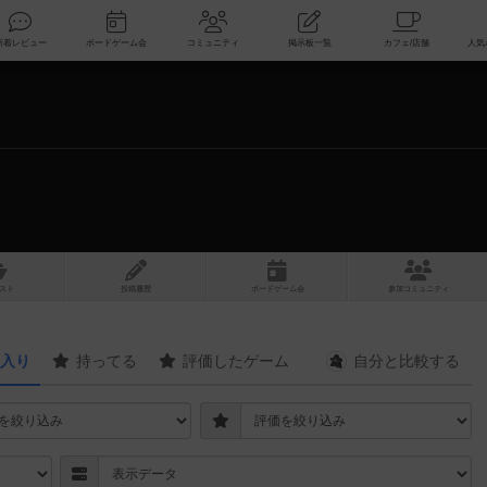
索
新着レビュー
ボードゲーム会
コミュニティ
掲示板一覧
スト
投稿履歴
ボ
ー
ドゲ
ーム
会
参加
コミュニティ
入り
持ってる
評価したゲーム
自分と
比較する