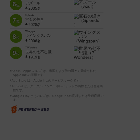
6
アズール
位
2035名
Splendor
7
宝石の煌き
位
2028名
Wingspan
8
ウイングスパン
位
2006名
7 Wonders
9
世界の七不思議
位
1919名
※Apple、Apple のロゴ は、米国および他の国々で登録された
Apple Inc.の商標です。
※App Store は、Apple Inc.のサービスマークです。
※Android は、グーグル インコーポレイテッドの商標または登録商
標です。
※Google Play とそのロゴは、Google Inc.の商標または登録商標で
す。