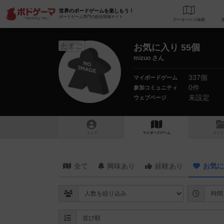
世界のボードゲームを楽しもう！
ボードゲーム専門の総合情報サイト
データベース
検
たまご
お気に入り 55個
mizuo さん
337個
マイボードゲーム
0件
参加コミュニティ
未設定
ウェブページ
トップ
マイボードゲーム
マイリ
全て
興味あり
経験あり
お気に