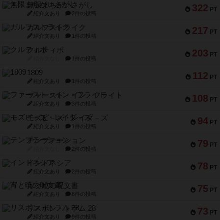
無限まちがいさがし
322
PT
紹介文あり
2件の投稿
ガルフストライク
217
PT
紹介文あり
1件の投稿
クルティボ
203
PT
紹介文なし
1件の投稿
1809
112
PT
紹介文あり
1件の投稿
ファースト・イン・フライト
108
PT
紹介文あり
3件の投稿
モズビ－ズ・レイダ－ズ
94
PT
紹介文あり
1件の投稿
テンプテーション
79
PT
紹介文なし
2件の投稿
インドネシア
78
PT
紹介文あり
2件の投稿
宵と暁の呪文書
75
PT
紹介文あり
8件の投稿
リスボン・トラム 28
73
PT
紹介文あり
9件の投稿