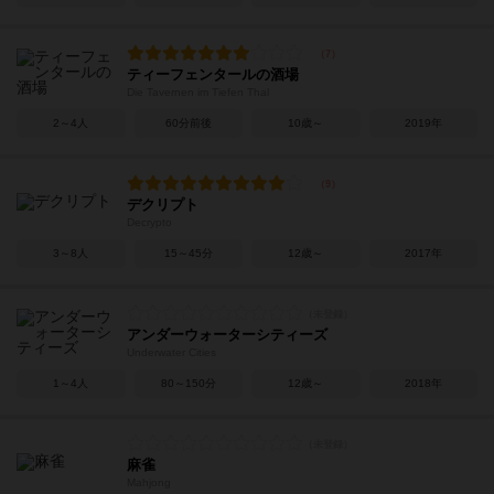
ティーフェンタールの酒場
Die Tavernen im Tiefen Thal
2～4人
60分前後
10歳～
2019年
デクリプト
Decrypto
3～8人
15～45分
12歳～
2017年
アンダーウォーターシティーズ
Underwater Cities
1～4人
80～150分
12歳～
2018年
麻雀
Mahjong