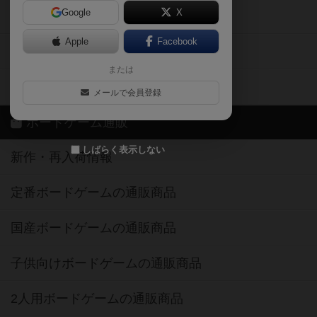
Google
X
ボドとも・会員一覧
Apple
Facebook
ボードゲーム業界コラム
または
ボドゲーマご利用案内
メールで会員登録
ボードゲーム通販
しばらく表示しない
新作・再入荷情報
定番ボードゲームの通販商品
国産ボードゲームの通販商品
子供向けボードゲームの通販商品
2人用ボードゲームの通販商品