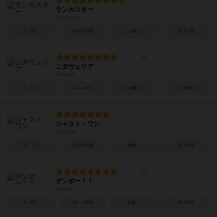
ランカスター
Lancaster
2～5人
60分前後
10歳～
2011年
ニダヴェリア
Nidavellir
2～5人
30～60分
10歳～
2020年
ジャスト・ワン
Just One
3～7人
20分前後
8歳～
2018年
デンポー！！
Denpo!!
4～8人
20～40分
8歳～
2016年