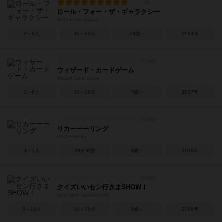
ロール・フォー・ザ・ギャラクシー
Roll for the Galaxy
2～5人
45～55分
13歳～
2014年
ウィザード・カードゲーム
Wizard Card Game
2～6人
10～20分
7歳～
2007年
リカーーーリング
ReCURRRing
3～5人
30分前後
8歳～
2016年
クイズいいセン行きまSHOW！
Quiz Iisen ikimaSHOW!
3～10人
10～30分
8歳～
2008年