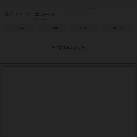
ニュートン
Newton
2～4人
60～100分
12歳～
2018年
全て読み込みました