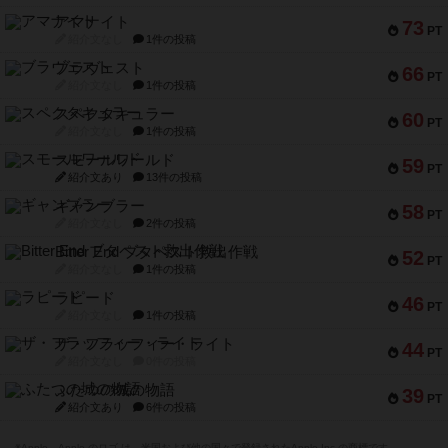
アマナイト
73
PT
紹介文なし
1件の投稿
ブラヴェスト
66
PT
紹介文なし
1件の投稿
スペクタキュラー
60
PT
紹介文なし
1件の投稿
スモールワールド
59
PT
紹介文あり
13件の投稿
ギャンブラー
58
PT
紹介文なし
2件の投稿
Bitter End ブタペスト救出作戦
52
PT
紹介文なし
1件の投稿
ラピード
46
PT
紹介文なし
1件の投稿
ザ・フラッフィー・ライト
44
PT
紹介文なし
0件の投稿
ふたつの城の物語
39
PT
紹介文あり
6件の投稿
※Apple、Apple のロゴ は、米国および他の国々で登録されたApple Inc.の商標です。