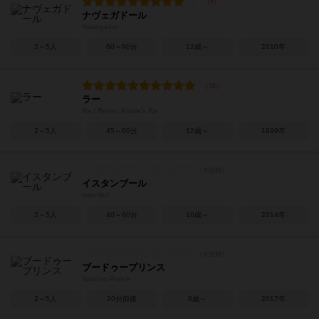
ナヴェガドール
Navegador
2～5人
60～90分
12歳～
2010年
ラー
Ra / Reiner Knizia's Ra
2～5人
45～60分
12歳～
1999年
イスタンブール
Istanbul
2～5人
40～60分
10歳～
2014年
ブードゥープリンス
Voodoo Prince
2～5人
20分前後
8歳～
2017年