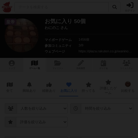
ログイン
お気に入り 50個
皇帝
わにのこ さん
1456個
マイボードゲーム
3件
参加コミュニティ
https://plaza.rakuten.co.jp/waninokononiwa/
ウェブページ
トップ
ゲーム一覧
マイリスト
投稿履歴
ボ
ドゲ
会
コミュニティ
評価したゲ
全て
興味あり
経験あり
お気に入り
持ってる
比較する
ーム