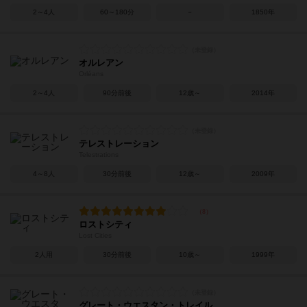
2～4人
60～180分
－
1850年
オルレアン
Orléans
2～4人
90分前後
12歳～
2014年
テレストレーション
Telestrations
4～8人
30分前後
12歳～
2009年
ロストシティ
Lost Cities
2人用
30分前後
10歳～
1999年
グレート・ウエスタン・トレイル