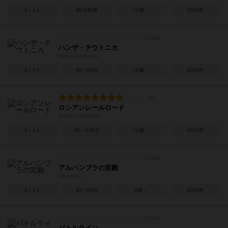
2～4人
90分前後
12歳～
2009年
ハンザ・テウトニカ
Hansa Teutonica
2～5人
45～90分
12歳～
2009年
ロシアンレールロード
Russian Railroads
2～4人
90～120分
12歳～
2013年
アルハンブラの宮殿
Alhambra
2～6人
45～60分
8歳～
2003年
バトルライン