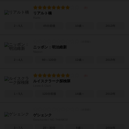
リアルト橋
Rialto
2～5人
45分前後
10歳～
2013年
ニッポン：明治維新
Nippon
2～4人
60～120分
12歳～
2015年
ルイスクラーク探検隊
Lewis & Clark
1～5人
120分前後
14歳～
2013年
ゲシェンク
Geschenkt / NO THANKS!
3～7人
20～30分
8歳～
2004年