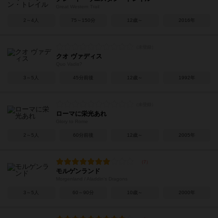
Great Western Trail
2～4人
75～150分
12歳～
2016年
クオ ヴァディス
Quo Vadis?
3～5人
45分前後
12歳～
1992年
ローマに栄光あれ
Glory to Rome
2～5人
60分前後
12歳～
2005年
モルゲンランド
Morgenland / Aladdin's Dragons
3～5人
60～90分
10歳～
2000年