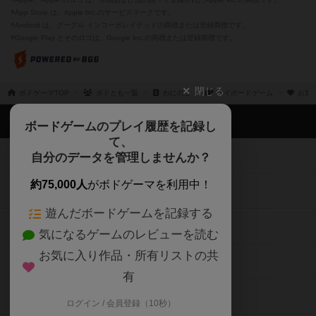
※App Store は、Apple Inc.のサービスマークです。
※Android は、グーグル インコーポレイテッドの商標または登録商標です。
※Google Play とそのロゴは、Google Inc.の商標または登録商標です。
閉じる
ボドゲーマTOP
ボドとも一覧
わにのこ
マイボードゲーム
お気
ボドゲーマTOP
ボードゲームのプレイ履歴を記録し
て、
ボードゲームを検索する
自分のデータを管理しませんか？
約75,000人
がボドゲーマを利用中！
ボードゲームの新着レビュー
遊んだボードゲームを記録する
ボードゲーム会情報
気になるゲームのレビューを読む
お気に入り作品・所有リストの共
メカニクス特集
有
掲示板・トピックス
ログイン / 会員登録（10秒）