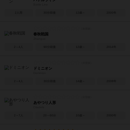
Battle Line
2人用
30分前後
12歳～
2000年
春秋戦国
Zhanguo
2～4人
90分前後
12歳～
2014年
ドミニオン
Dominion
2～4人
30分前後
14歳～
2008年
あやつり人形
Citadels
2～7人
20～60分
10歳～
2000年