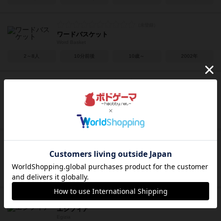
ワードバスケット
Word Basket
2～8人
10分前後
10歳～
2002年
ガイスター
Ghosts! / Geister
2人用
15分前後
6歳～
1982年
スパイリウム
Spyrium
2～5人
75分前後
12歳～
2013年
エジツィア
Egizia