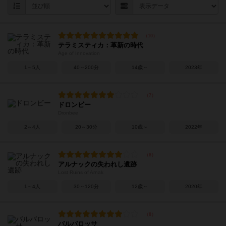
テラミスティカ：革新の時代
Age of Innovation
1～5人
40～200分
14歳～
2023年
ドロンビー
Dronbee
2～4人
20～30分
10歳～
2022年
アルナックの失われし遺跡
Lost Ruins of Arnak
1～4人
30～120分
12歳～
2020年
バルバロッサ