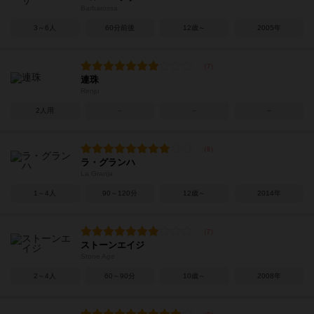
Barbarossa
3～6人
60分前後
12歳～
2005年
連珠
Renju
2人用
－
－
－
ラ・グランハ
La Granja
1～4人
90～120分
12歳～
2014年
ストーンエイジ
Stone Age
2～4人
60～90分
10歳～
2008年