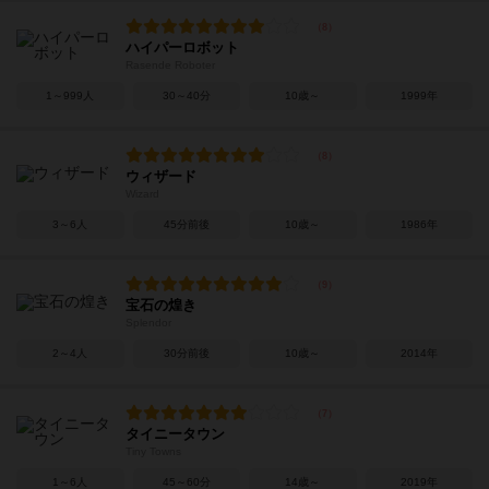
ハイパーロボット
Rasende Roboter
1～999人
30～40分
10歳～
1999年
ウィザード
Wizard
3～6人
45分前後
10歳～
1986年
宝石の煌き
Splendor
2～4人
30分前後
10歳～
2014年
タイニータウン
Tiny Towns
1～6人
45～60分
14歳～
2019年