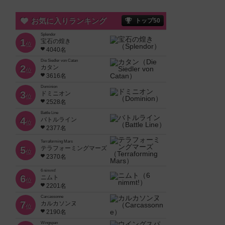
お気に入りランキング
トップ50
Splendor
1
宝石の煌き
位
4040名
Die Siedler von Catan
2
カタン
位
3616名
Dominion
3
ドミニオン
位
2528名
Battle Line
4
バトルライン
位
2377名
Terraforming Mars
5
テラフォーミングマーズ
位
2370名
6 nimmt!
6
ニムト
位
2201名
Carcassonne
7
カルカソンヌ
位
2190名
Wingspan