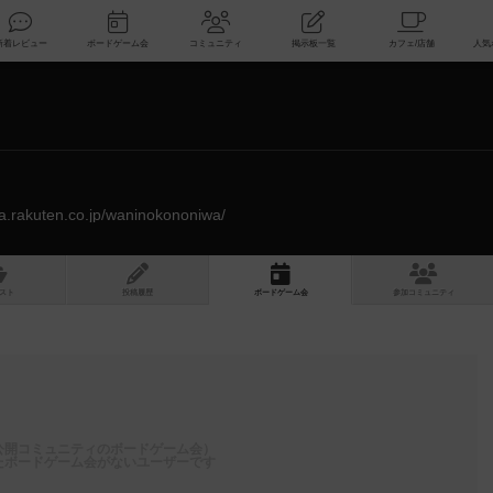
索
新着レビュー
ボードゲーム会
コミュニティ
掲示板一覧
za.rakuten.co.jp/waninokononiwa/
スト
投稿履歴
ボ
ー
ドゲ
ーム
会
参加
コミュニティ
公開コミュニティのボードゲーム会）
たボードゲーム会がないユーザーです