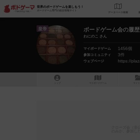
世界のボードゲームを楽しもう！
ボードゲーム専門の総合情報サイト
データベース
検
皇帝
ボードゲーム会の履歴
わにのこ さん
1456個
マイボードゲーム
3件
参加コミュニティ
https://pla
ウェブページ
トップ
マイボードゲーム
マイリ
クローズ会（非
のみか、参加し