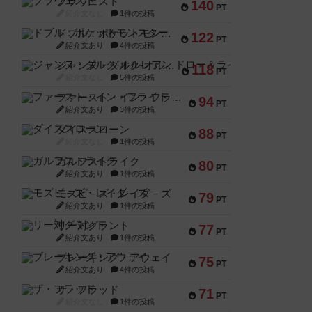
ブラヴェスト
140
PT
紹介文なし
1件の投稿
ドブル：ポケットモンスター
122
PT
紹介文あり
4件の投稿
ジャンヌ・ダルク-オルレアン ドロー＆ライト
118
PT
紹介文なし
5件の投稿
ファースト・イン・フライト
94
PT
紹介文あり
3件の投稿
ダイススローン
88
PT
紹介文なし
1件の投稿
ガルフストライク
80
PT
紹介文あり
1件の投稿
モズビ－ズ・レイダ－ズ
79
PT
紹介文あり
1件の投稿
リー対グラント
77
PT
紹介文あり
1件の投稿
ブレーキング・アウェイ
75
PT
紹介文あり
4件の投稿
ザ・フラッド
71
PT
紹介文なし
1件の投稿