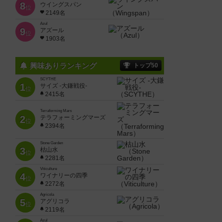
8
ウイングスパン
位
2149名
Azul
9
アズール
位
1903名
興味ありランキング
トップ50
SCYTHE
1
サイズ -大鎌戦役-
位
2415名
Terraforming Mars
2
テラフォーミングマーズ
位
2394名
Stone Garden
3
枯山水
位
2281名
Viticulture
4
ワイナリーの四季
位
2272名
Agricola
5
アグリコラ
位
2119名
Azul