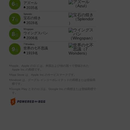
6
アズール
位
2035名
Splendor
7
宝石の煌き
位
2028名
Wingspan
8
ウイングスパン
位
2006名
7 Wonders
9
世界の七不思議
位
1919名
※Apple、Apple のロゴ は、米国および他の国々で登録された
Apple Inc.の商標です。
※App Store は、Apple Inc.のサービスマークです。
※Android は、グーグル インコーポレイテッドの商標または登録商
標です。
※Google Play とそのロゴは、Google Inc.の商標または登録商標で
す。