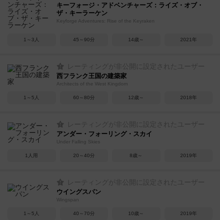
キーフォージ・アドベンチャーズ：ライズ・オブ・
ザ・キーラーケン
Keyforge Adventures: Rise of the Keyraken
1～3人
45～90分
14歳～
2021年
レーティングが非公開に設定されたユーザー
西フランク王国の建築家
Architects of the West Kingdom
1～5人
60～80分
12歳～
2018年
レーティングが非公開に設定されたユーザー
アンダー・フォーリング・スカイ
Under Falling Skies
1人用
20～40分
8歳～
2019年
レーティングが非公開に設定されたユーザー
ウイングスパン
Wingspan
1～5人
40～70分
10歳～
2019年