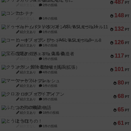
フリップ７：復讐心とともに
487
PT
紹介文なし
2件の投稿
コンテナ
148
PT
紹介文なし
1件の投稿
ドゥームド・バタリオンズ：ASLモジュール11
132
PT
紹介文あり
1件の投稿
コード・オブ・ブシドー：ASLモジュール8
126
PT
紹介文あり
1件の投稿
宝石の煌き：デュエル 偽造者
117
PT
紹介文なし
1件の投稿
クランク! ：冒険者たち（拡張）
101
PT
紹介文あり
4件の投稿
マーケットフレッシュ
80
PT
紹介文あり
1件の投稿
クロス・オブ・アイアン
68
PT
紹介文あり
3件の投稿
ふたつの街の物語
65
PT
紹介文あり
18件の投稿
とうほうの！
61
PT
紹介文なし
1件の投稿