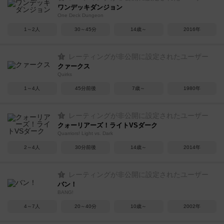
ワンデッキダンジョン
One Deck Dungeon
1～2人
30～45分
14歳～
2016年
レーティングが非公開に設定されたユーザー
クァークス
Quirks
1～4人
45分前後
7歳～
1980年
レーティングが非公開に設定されたユーザー
クォーリアーズ！ライトVSダーク
Quarriors! Light vs. Dark
2～4人
30分前後
14歳～
2014年
レーティングが非公開に設定されたユーザー
バン！
BANG!
4～7人
20～40分
10歳～
2002年