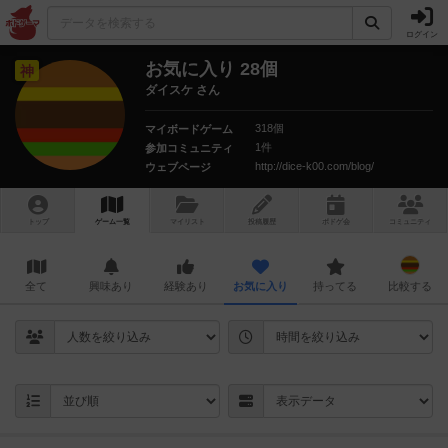
ログイン
お気に入り 28個
神
ダイスケ さん
318個
マイボードゲーム
1件
参加コミュニティ
http://dice-k00.com/blog/
ウェブページ
トップ
ゲーム一覧
マイリスト
投稿履歴
ボ
ドゲ
会
コミュニティ
全て
興味あり
経験あり
お気に入り
持ってる
比較する