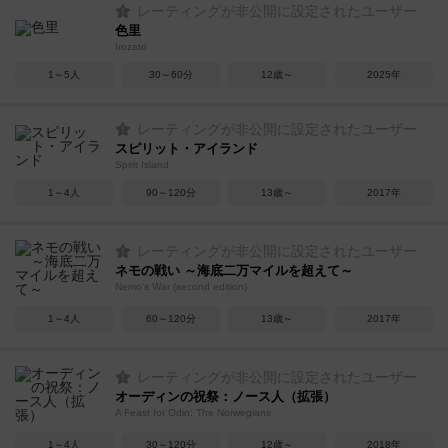
レーティングが非公開に設定されたユーザー
色里
Irozato
1～5人
30～60分
12歳～
2025年
レーティングが非公開に設定されたユーザー
スピリット・アイランド
Spirit Island
1～4人
90～120分
13歳～
2017年
レーティングが非公開に設定されたユーザー
ネモの戦い ～海底二万マイルを超えて～
Nemo's War (second edition)
1～4人
60～120分
13歳～
2017年
レーティングが非公開に設定されたユーザー
オーディンの祝祭：ノース人（拡張）
A Feast for Odin: The Norwegians
1～4人
30～120分
12歳～
2018年