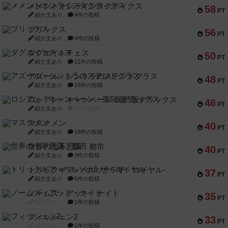
メメントオンラインタクティクス
58
PT
紹介文あり
4件の投稿
ブリックス
56
PT
紹介文あり
4件の投稿
ダグエイトチェス
50
PT
紹介文あり
11件の投稿
アズール：シントラのステンドグラス
48
PT
紹介文あり
18件の投稿
ロシアン・キャンペーン：第5版デラックス
46
PT
紹介文あり
0件の投稿
マスクメン
40
PT
紹介文あり
16件の投稿
世界の七不思議：都市
40
PT
紹介文あり
3件の投稿
トリックギア - ペルソナ5 ザ・ロイヤル-
37
PT
紹介文あり
6件の投稿
ノームズ・アット・ナイト
35
PT
紹介文なし
1件の投稿
フィッシェン2
33
PT
紹介文なし
1件の投稿