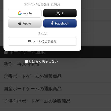
掲示板・トピックス
ログイン / 会員登録（10秒）
Google
X
ボドとも・会員一覧
Apple
Facebook
ボードゲーム業界コラム
または
ボドゲーマご利用案内
メールで会員登録
ボードゲーム通販
しばらく表示しない
新作・再入荷情報
定番ボードゲームの通販商品
国産ボードゲームの通販商品
子供向けボードゲームの通販商品