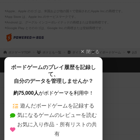
※Apple、Apple のロゴ は、米国および他の国々で登録されたApple Inc.の商標です。
※App Store は、Apple Inc.のサービスマークです。
※Android は、グーグル インコーポレイテッドの商標または登録商標です。
※Google Play とそのロゴは、Google Inc.の商標または登録商標です。
閉じる
ボドゲーマTOP
ボドとも一覧
ダイスケ
マイボードゲーム
お気
ボドゲーマTOP
ボードゲームのプレイ履歴を記録し
て、
ボードゲームを検索する
自分のデータを管理しませんか？
約75,000人
がボドゲーマを利用中！
ボードゲームの新着レビュー
遊んだボードゲームを記録する
ボードゲーム会情報
気になるゲームのレビューを読む
お気に入り作品・所有リストの共
メカニクス特集
有