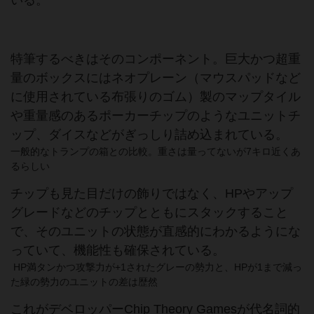
いる。
特筆するべきはそのコンポーネント。巨大かつ超重
量のボックスにはネオプレーン（マウスパッドなど
に使用されている布張りのゴム）製のマップタイル
や重量感のあるポーカーチップのようなユニットチ
ップ、ダイスなどがぎっしり詰め込まれている。
一般的なトランプの箱との比較。重さは量ってないが7キロ近くあ
るらしい
チップも見た目だけの飾りではなく、HPやアップ
グレードなどのチップとともにスタックすること
で、そのユニットの状態が直感的にわかるようにな
っていて、機能性も確保されている。
HP満タンかつ攻撃力が+1されたグレーの勢力と、HPが1まで減っ
た緑の勢力のユニットの差は歴然
これがデベロッパーChip Theory Gamesが代名詞的