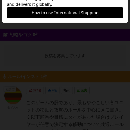
投稿を募集しています
戦略やコツ 0件
投稿を募集しています
ルール/インスト 1件
たまご
327名
4名
0
充実
このゲームの肝であり、最もややこしい各ユニ
ダイスケ
ットの移動と攻撃のルールを中心にメモ書き。
※以下順番や目標にタイがあった場合はプレイ
ヤーが任意で決定する移動について共通ルール