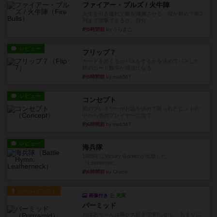
ファイアー・ブルズ / 火牛陣
火牛を引き連れて敵を殲滅させる。縦か斜めで前2
列まで攻撃できるが、自分...
約5時間前
by うらまこ
レビュー
フリップ７
カードをめくるかパスをするかを決めてパスした
時のカード数字が得点になる...
約5時間前
by mob567
レビュー
コンセプト
親のプレイヤーがお題を決めて限られたヒントの
中から他のプレイヤーに当て...
約6時間前
by mob567
レビュー
海兵隊
1988年にVictory Gamesが出版した
『Leathernec...
約6時間前
by Chaco
ルール/インスト
画像付き
充実
パーミッド
おばあちゃんは猫が大好きです!しかし、あまりに