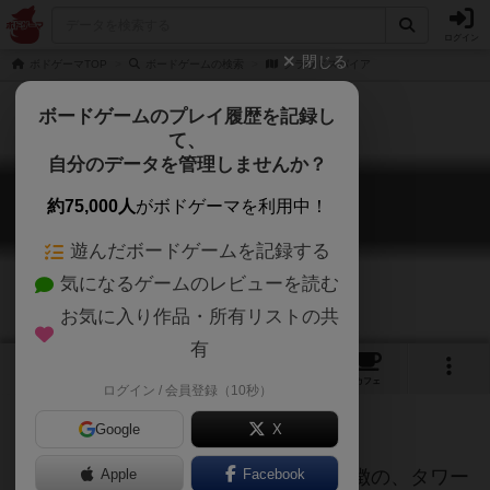
ログイン
閉じる
ボドゲーマTOP
ボードゲームの検索
クラウドスパイア
ボードゲームのプレイ履歴を記録し
て、
自分のデータを管理しませんか？
クラウドスパイア
約75,000人
がボドゲーマを利用中！
Cloudspire
遊んだボードゲームを記録する
気になるゲームのレビューを読む
お気に入り作品・所有リストの共
有
1
1
1
トップ
画像
動画
レビュー
カフェ
ログイン / 会員登録（10秒）
Google
X
豪華かつ機能的なコンポーネントが特徴の、タワー
Apple
Facebook