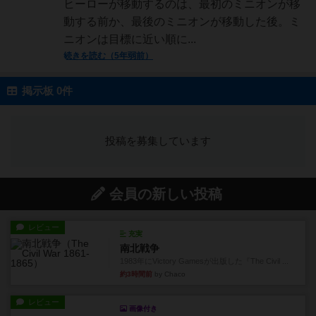
ヒーローが移動するのは、最初のミニオンが移
動する前か、最後のミニオンが移動した後。ミ
ニオンは目標に近い順に...
続きを読む（5年弱前）
掲示板 0件
投稿を募集しています
会員の新しい投稿
レビュー
充実
南北戦争
1983年にVictory Gamesが出版した『The Civil ...
約3時間前
by Chaco
レビュー
画像付き