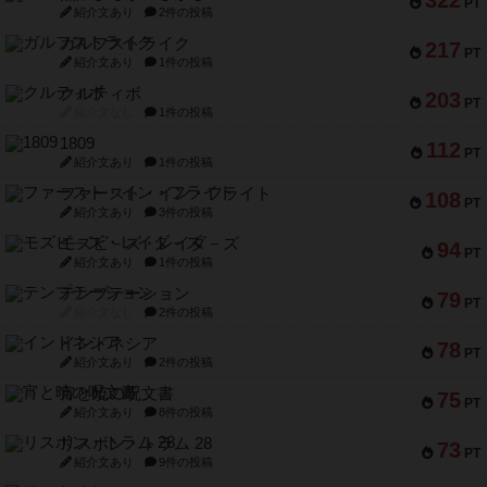
322
PT
紹介文あり
2件の投稿
ガルフストライク
217
PT
紹介文あり
1件の投稿
クルティボ
203
PT
紹介文なし
1件の投稿
1809
112
PT
紹介文あり
1件の投稿
ファースト・イン・フライト
108
PT
紹介文あり
3件の投稿
モズビ－ズ・レイダ－ズ
94
PT
紹介文あり
1件の投稿
テンプテーション
79
PT
紹介文なし
2件の投稿
インドネシア
78
PT
紹介文あり
2件の投稿
宵と暁の呪文書
75
PT
紹介文あり
8件の投稿
リスボン・トラム 28
73
PT
紹介文あり
9件の投稿