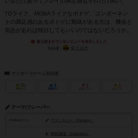
いるだけあってプレイの満足感もそれだけ高い。
TDライク、MOBAライクなボドゲ、コンポーネン
トの満足感のあるボドゲに興味がある方は、機会と
気合があれば検討してもいいのではないだろうか。
最も読まれているレビューを表示しました
ダイスケ
投稿者：
マイボードゲーム登録者
35
3
1
4
興味あり
経験あり
お気に入り
持ってる
テーマ/フレーバー
ファンタジー（Fantasy）
世界観/基本テーマ
開拓/調査（Exploring）