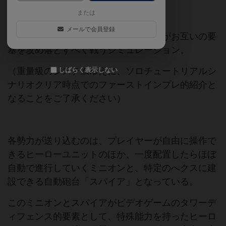
ディフェンス+MOBAな重量級ボドゲ
または
メールで会員登録
空に浮かぶ群島を舞台に、様々な勢力がお互いの要
塞を攻め落とすべく戦うシミュレーション。
（重量級のシステムゆえに、ソロチュートリアルシ
しばらく表示しない
ナリオクリア時点でのファーストインプレ的紹介と
なることをご了承ください）
各勢力が送り込むのは、プレイヤーが自由に操作で
きるヒーローユニットのほか、一度配置したらほぼ
自動で進行していくミニオンと、特定のへクスに建
設できる自動砲台「スパイア」となっている。
このミニオンとスパイアがビデオゲームのタワーデ
ィフェンス的要素として、特殊能力を持ったヒーロ