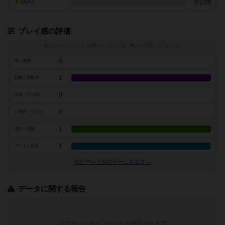
-
非公開
1点の人
プレイ感の評価
トグルスイッチを押すとプレイ感（
※
）の投票ができます
0
運・確率
1
戦略・判断力
0
交渉・立ち回り
0
心理戦・ブラフ
1
攻防・戦闘
1
アート・外見
似たプレイ感のゲームを探す→
データに関する報告
ログインするとフォームが表示されます