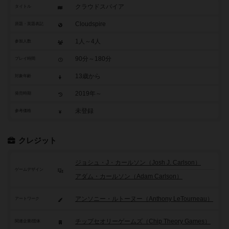
クラウドスパイア
タイトル
Cloudspire
原題・英題表記
1人～4人
参加人数
90分～180分
プレイ時間
13歳から
対象年齢
2019年～
発売時期
未登録
参考価格
クレジット
ジョシュ・J・カールソン（Josh J. Carlson）
ゲームデザイン
アダム・カールソン（Adam Carlson）
アンソニー・ルトーヌー（Anthony LeTourneau）
アートワーク
チップセオリーゲームズ（Chip Theory Games）
関連企業/団体