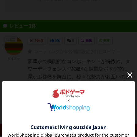
レビュー 1件
たまご
465名
9名
0
画像
充実
レーティングが非公開に設定されたユーザー
ダイスケ
豪華かつ機能的なコンポーネントが特徴の、タ
ワーディフェンス+MOBAな重量級ボドゲ空に
浮かぶ群島を舞台に、様々な勢力がお互いの要
塞を攻め落とすべく戦うシミュレーション。
（重量級のシステムゆえに、ソロチュートリア
ルシナリオクリア時点でのファーストインプレ
的紹介となることをご了...
続きを読む（5年弱前）
リプレイ 0件