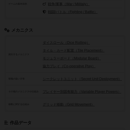
戦争/軍事（War / Militaly）
ゲームの基本目的
戦闘/バトル（Fighting / Battle）
メカニクス
ダイスロール（Dice Rolling）
タイル・カード配置（Tile Placement）
頻出するメカニクス
モジュラーボード（Modular Board）
協力プレイ（Co-operative Play）
シークレットユニット（Secret Unit Deployment）
情報の扱い方等
プレイヤー別固有能力（Variable Player Powers）
その他のメカニクスや仕組み
グリッド移動（Grid Movement）
移動に関する仕組み
作品データ