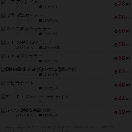
アマナイト
73
PT
紹介文なし
1件の投稿
ブラヴェスト
66
PT
紹介文なし
1件の投稿
スペクタキュラー
60
PT
紹介文なし
1件の投稿
スモールワールド
59
PT
紹介文あり
13件の投稿
ギャンブラー
58
PT
紹介文なし
2件の投稿
Bitter End ブタペスト救出作戦
52
PT
紹介文なし
1件の投稿
ラピード
46
PT
紹介文なし
1件の投稿
ザ・フラッフィー・ライト
44
PT
紹介文なし
0件の投稿
ふたつの城の物語
39
PT
紹介文あり
6件の投稿
※Apple、Apple のロゴ は、米国および他の国々で登録されたApple Inc.の商標です。