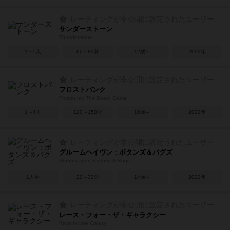
レーティングが非公開に設定されたユーザー
サンダーストーン
Thunderstone
1～5人
60～80分
12歳～
2009年
レーティングが非公開に設定されたユーザー
フロストパンク
Frostpunk: The Board Game
1～4人
120～150分
16歳～
2022年
レーティングが非公開に設定されたユーザー
グルームヘイヴン：ボタンズ＆バグズ
Gloomhaven: Buttons & Bugs
1人用
20～30分
14歳～
2023年
レーティングが非公開に設定されたユーザー
レース・フォー・ザ・ギャラクシー
Race for the Galaxy