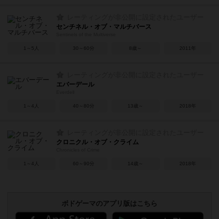
レーティングが非公開に設定されたユーザー
センチネル・オブ・マルチバース
Sentinels of the Multiverse
1～5人
30～60分
8歳～
2011年
レーティングが非公開に設定されたユーザー
エバーデール
Everdell
1～4人
40～80分
13歳～
2018年
レーティングが非公開に設定されたユーザー
クロニクル・オブ・クライム
Chronicles of Crime
1～4人
60～90分
14歳～
2018年
ボドゲーマのアプリ版はこちら