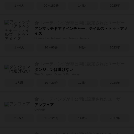
1～4人
60～180分
14歳～
2025年
レーティングが非公開に設定されたユーザー
アンマッチドアドベンチャー：テイルズ・トゥ・アメ
イズ
Unmatched Adventures: Tales to Amaze
1～4人
20～60分
9歳～
2023年
レーティングが非公開に設定されたユーザー
ダンジョンは逃げない
The Dungeon Doesn't Run Away
1人用
10～30分
12歳～
2024年
レーティングが非公開に設定されたユーザー
アンフェア
UNFAIR
2～5人
50～125分
14歳～
2017年