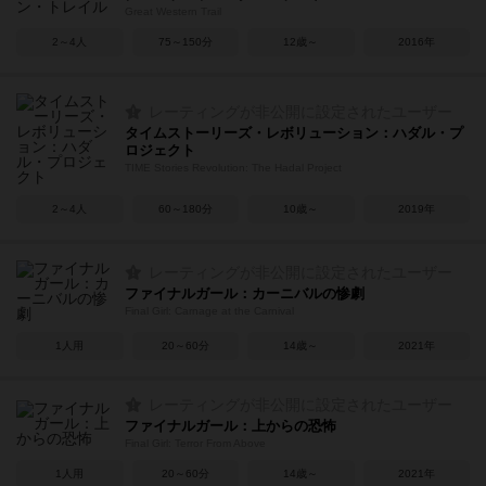
Great Western Trail
2～4人
75～150分
12歳～
2016年
レーティングが非公開に設定されたユーザー
タイムストーリーズ・レボリューション：ハダル・プ
ロジェクト
TIME Stories Revolution: The Hadal Project
2～4人
60～180分
10歳～
2019年
レーティングが非公開に設定されたユーザー
ファイナルガール：カーニバルの惨劇
Final Girl: Carnage at the Carnival
1人用
20～60分
14歳～
2021年
レーティングが非公開に設定されたユーザー
ファイナルガール：上からの恐怖
Final Girl: Terror From Above
1人用
20～60分
14歳～
2021年