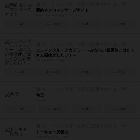
レーティングが非公開に設定されたユーザー
新約ネクロマンサーズナイト
Necromancer’s Night: Requiem
1～4人
90～180分
12歳～
2025年
レーティングが非公開に設定されたユーザー
エレメンタル・アカデミー ～みならい精霊使いはたく
さん召喚がしたい！～
Elemental Academy
1～4人
45～60分
12歳～
2025年
レーティングが非公開に設定されたユーザー
色里
Irozato
1～5人
30～60分
12歳～
2025年
レーティングが非公開に設定されたユーザー
トーキョー災都心
TOKYO SITE-SEEING