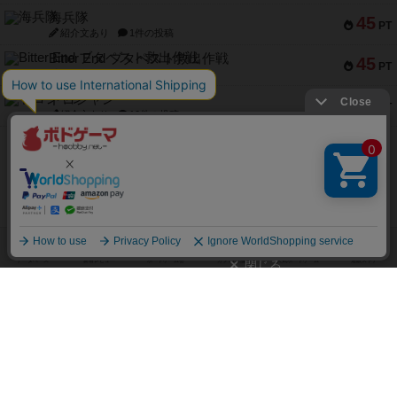
海兵隊
45
PT
紹介文あり
1件の投稿
Bitter End ブタペスト救出作戦
45
PT
紹介文なし
1件の投稿
ドコジャン
42
PT
紹介文あり
10件の投稿
※Apple、Apple のロゴ は、米国および他の国々で登録されたApple Inc.の商標です。
※App Store は、Apple Inc.のサービスマークです。
※Android は、グーグル インコーポレイテッドの商標または登録商標です。
※Google Play とそのロゴは、Google Inc.の商標または登録商標です。
閉じる
ボドゲーマTOP
ボドとも一覧
ダイスケ
マイボードゲーム
ボドゲーマTOP
ボードゲームのプレイ履歴を記録し
て、
ボードゲームを検索する
自分のデータを管理しませんか？
約75,000人
がボドゲーマを利用中！
ボードゲームの新着レビュー