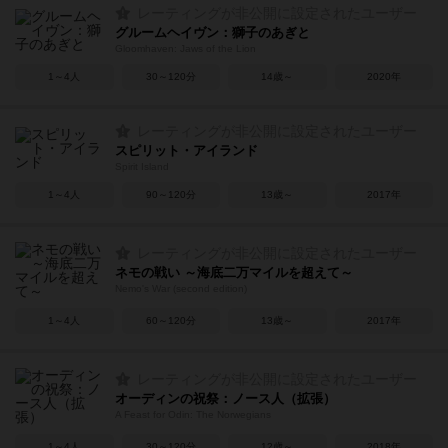
レーティングが非公開に設定されたユーザー
グルームヘイヴン：獅子のあぎと
Gloomhaven: Jaws of the Lion
1～4人
30～120分
14歳～
2020年
レーティングが非公開に設定されたユーザー
スピリット・アイランド
Spirit Island
1～4人
90～120分
13歳～
2017年
レーティングが非公開に設定されたユーザー
ネモの戦い ～海底二万マイルを超えて～
Nemo's War (second edition)
1～4人
60～120分
13歳～
2017年
レーティングが非公開に設定されたユーザー
オーディンの祝祭：ノース人（拡張）
A Feast for Odin: The Norwegians
1～4人
30～120分
12歳～
2018年