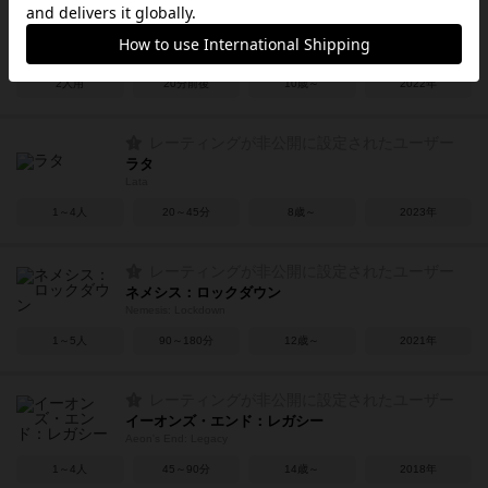
レーティングが非公開に設定されたユーザー
バトルクレスト
Battlecrest: Fellwoods Base Game
2人用
20分前後
10歳～
2022年
レーティングが非公開に設定されたユーザー
ラタ
Lata
1～4人
20～45分
8歳～
2023年
レーティングが非公開に設定されたユーザー
ネメシス：ロックダウン
Nemesis: Lockdown
1～5人
90～180分
12歳～
2021年
レーティングが非公開に設定されたユーザー
イーオンズ・エンド：レガシー
Aeon's End: Legacy
1～4人
45～90分
14歳～
2018年