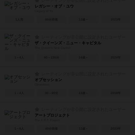
レーティングが非公開に設定されたユーザー
レガシー・オブ・ユウ
Legacy of Yu
1人用
60分前後
12歳～
2023年
レーティングが非公開に設定されたユーザー
ザ・クイーンズ・ニュー・キャピタル
The Queen's New Capital
1～4人
60～150分
14歳～
2024年
レーティングが非公開に設定されたユーザー
オブセッション
Obsession
1～4人
30～90分
13歳～
2018年
レーティングが非公開に設定されたユーザー
アートプロジェクト
The A.R.T. Project
1～6人
40分前後
12歳～
2023年