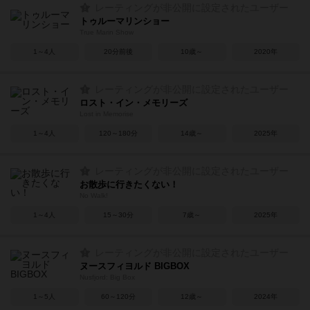
レーティングが非公開に設定されたユーザー
トゥルーマリンショー
True Marin Show
1～4人
20分前後
10歳～
2020年
レーティングが非公開に設定されたユーザー
ロスト・イン・メモリーズ
Lost in Memorise
1～4人
120～180分
14歳～
2025年
レーティングが非公開に設定されたユーザー
お散歩に行きたくない！
No Walk!
1～4人
15～30分
7歳～
2025年
レーティングが非公開に設定されたユーザー
ヌースフィヨルド BIGBOX
Nusfjord: Big Box
1～5人
60～120分
12歳～
2024年