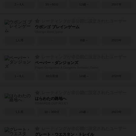
2～4人
30～60分
12歳～
2007年
レーティングが非公開に設定されたユーザー
ウボンゴ ブレインゲーム
Ubongo Brain game
1人用
－
8歳～
2023年
レーティングが非公開に設定されたユーザー
ペーパー・ダンジョンズ
Paper Dungeons: A Dungeon Scrawler Game
1～8人
30分前後
10歳～
2020年
レーティングが非公開に設定されたユーザー
はらわたの路地へ
TOWARDS GUT ALLEY
1人用
30～300分
10歳～
2023年
レーティングが非公開に設定されたユーザー
グレート・ウエスタン・トレイル