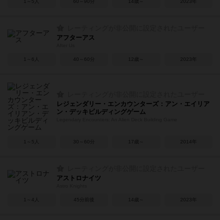
1～5人
60～90分
14歳～
2023年
レーティングが非公開に設定されたユーザー
アフターアス
After Us
1～6人
40～60分
12歳～
2023年
レーティングが非公開に設定されたユーザー
レジェンダリー・エンカウンターズ：アン・エイリア
ン・デッキビルディングゲーム
Legendary Encounters: An Alien Deck Building Game
1～5人
30～60分
17歳～
2014年
レーティングが非公開に設定されたユーザー
アストロナイツ
Astro Knights
1～4人
45分前後
14歳～
2023年