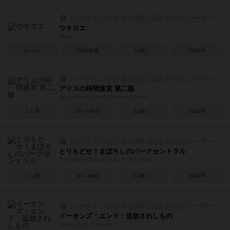
レーティングが非公開に設定されたユーザー
ウキヨエ
Ukiyo-e
2～4人
20分前後
10歳～
2025年
レーティングが非公開に設定されたユーザー
アリスの時間迷宮 第二版
Alice's time labyrinth (Second Edition)
1人用
30～180分
12歳～
2024年
レーティングが非公開に設定されたユーザー
とりもどせ！まぼろしのパークセントラル
Torimodose! Maboroshino Park Central
1人用
30～60分
12歳～
2025年
レーティングが非公開に設定されたユーザー
イーオンズ・エンド：追放されしもの
Aeon's End: Outcasts