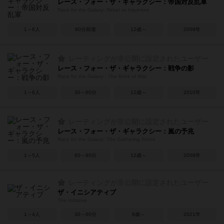
レース・フォー・ザ・ギャラクシー：帝国対反乱軍
Race for the Galaxy: Rebel vs Imperium
1～6人
60分前後
12歳～
2009年
レーティングが非公開に設定されたユーザー
レース・フォー・ザ・ギャラクシー：戦争の影
Race for the Galaxy : The Brink of War
1～6人
30～60分
12歳～
2010年
レーティングが非公開に設定されたユーザー
レース・フォー・ザ・ギャラクシー：嵐の予兆
Race for the Galaxy: The Gathering Storm
1～5人
60～80分
12歳～
2008年
レーティングが非公開に設定されたユーザー
ザ・イニシアティブ
The Initiative
1～4人
30～60分
8歳～
2021年