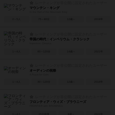
レーティングが非公開に設定されたユーザー
マウンテン・キング
In the Hall of the Mountain King
2～5人
75～90分
12歳～
2019年
レーティングが非公開に設定されたユーザー
帝国の時代：インペリウム・クラシック
Imperium: Classics
1～4人
60～120分
14歳～
2021年
レーティングが非公開に設定されたユーザー
オーディンの祝祭
A Feast for Odin
1～4人
30～120分
12歳～
2016年
レーティングが非公開に設定されたユーザー
フロンティア・ウィズ・ブラウニーズ
FRONTIER with BROWNIES
1～4人
15分前後
8歳～
2022年