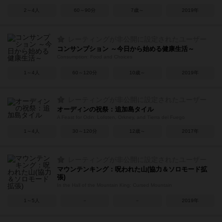
2～4人
60～90分
7歳～
2019年
レーティングが非公開に設定されたユーザー
コンサンプション ～今日から始める健康生活～
Consumption: Food and Choices
1～4人
60～120分
10歳～
2019年
レーティングが非公開に設定されたユーザー
オーディンの祝祭：追加島タイル
A Feast for Odin: Lofoten, Orkney, and Tierra del Fuego
1～4人
30～120分
12歳～
2017年
レーティングが非公開に設定されたユーザー
マウンテンキング：呪われた山(協力＆ソロモード拡
張)
In the Hall of the Mountain King: Cursed Mountain
1～5人
－
－
2019年