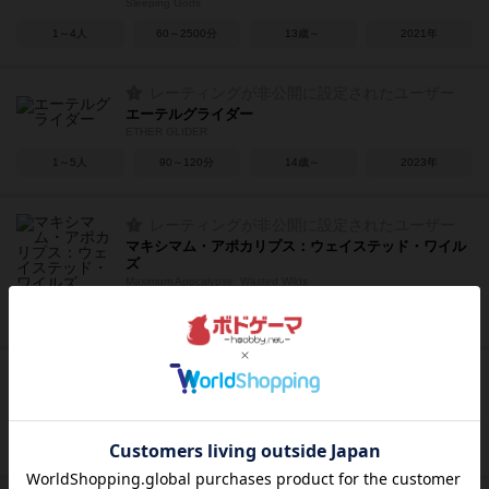
Sleeping Gods
1～4人
60～2500分
13歳～
2021年
レーティングが非公開に設定されたユーザー
エーテルグライダー
ETHER GLIDER
1～5人
90～120分
14歳～
2023年
レーティングが非公開に設定されたユーザー
マキシマム・アポカリプス：ウェイステッド・ワイル
ズ
Maximum Apocalypse: Wasted Wilds
1～4人
45～90分
13歳～
2023年
レーティングが非公開に設定されたユーザー
オレとオマエの異世界転生Reboot
Me and you in another world reincarnation reboot
1～4人
45～90分
12歳～
2022年