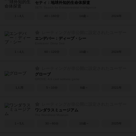
セティ：地球外知的生命体探査
SETI: Search for Extraterrestrial Intelligence
1～4人
40～160分
14歳～
2024年
レーティングが非公開に設定されたユーザー
エンデバー：ディープ・シー
Endeavor: Deep Sea
1～4人
60～120分
10歳～
2024年
レーティングが非公開に設定されたユーザー
グローブ
GROVE: A 9 card solitaire game
1人用
5～10分
8歳～
2021年
レーティングが非公開に設定されたユーザー
ワンダラスミュージアム
The Wondrous Museum
1～5人
30～60分
10歳～
2025年