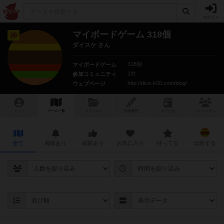
ログイン
マイボードゲーム 318個
神
ダイスケ さん
318個
マイボードゲーム
1件
参加コミュニティ
http://dice-k00.com/blog/
ウェブページ
トップ
ゲーム一覧
マイリスト
投稿履歴
ボ
ドゲ
会
コミュニティ
全て
興味あり
経験あり
お気に入り
持ってる
比較する