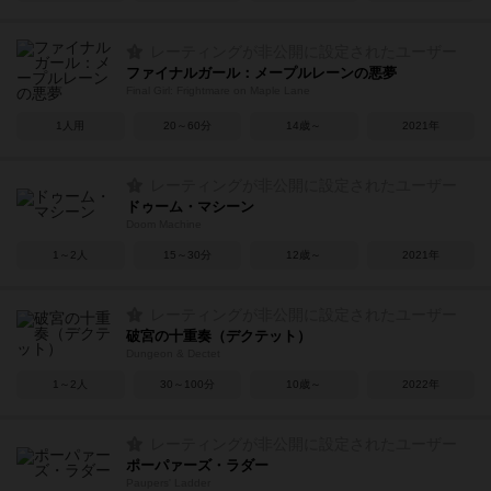
レーティングが非公開に設定されたユーザー
ファイナルガール：メープルレーンの悪夢
Final Girl: Frightmare on Maple Lane
1人用
20～60分
14歳～
2021年
レーティングが非公開に設定されたユーザー
ドゥーム・マシーン
Doom Machine
1～2人
15～30分
12歳～
2021年
レーティングが非公開に設定されたユーザー
破宮の十重奏（デクテット）
Dungeon & Dectet
1～2人
30～100分
10歳～
2022年
レーティングが非公開に設定されたユーザー
ポーパァーズ・ラダー
Paupers' Ladder