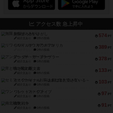
アクセス数 急上昇中
無限まちがいさがし
574
PT
紹介文あり
2件の投稿
リワイルド：サウスアメリカ
389
PT
紹介文なし
2件の投稿
アンダー・ザ・テーブラー
378
PT
紹介文あり
1件の投稿
宵と暁の呪文書
133
PT
紹介文あり
8件の投稿
セミファイナル ～お前はまだ生きている～
103
PT
紹介文あり
1件の投稿
ワン・トゥ・ファイブ
97
PT
紹介文あり
1件の投稿
南北戦争
91
PT
紹介文あり
1件の投稿