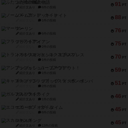
ふたつの城の物語
91
PT
紹介文あり
6件の投稿
ノームズ・アット・ナイト
88
PT
紹介文なし
1件の投稿
マーリン
76
PT
紹介文あり
6件の投稿
フラットアイアン
75
PT
紹介文なし
2件の投稿
トランスオリエント・エクスプレス
70
PT
紹介文なし
1件の投稿
アンブッシュ！：ムーブアウト！
59
PT
紹介文あり
1件の投稿
キャプテン・フリップ：イスラ・ボンバ
51
PT
紹介文なし
2件の投稿
ガルフストライク
46
PT
紹介文あり
1件の投稿
エコーズ・オブ・タイム
45
PT
紹介文なし
8件の投稿
スカルキング
45
PT
紹介文あり
12件の投稿