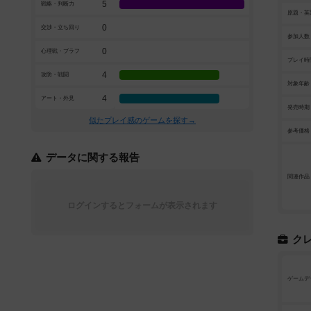
5
戦略・判断力
原題・英
0
交渉・立ち回り
参加人数
0
心理戦・ブラフ
プレイ時
4
攻防・戦闘
対象年齢
4
アート・外見
発売時期
似たプレイ感のゲームを探す→
参考価格
データに関する報告
関連作品
ログインするとフォームが表示されます
ク
ゲームデ