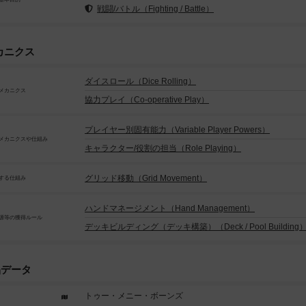
戦闘/バトル（Fighting / Battle）
カニクス
ダイスロール（Dice Rolling）
メカニクス
協力プレイ（Co-operative Play）
プレイヤー別固有能力（Variable Player Powers）
メカニクスや仕組み
キャラクター/役割の担当（Role Playing）
グリッド移動（Grid Movement）
する仕組み
ハンドマネージメント（Hand Management）
源等の獲得ルール
デッキビルディング（デッキ構築）（Deck / Pool Building
品データ
トゥー・メニー・ボーンズ