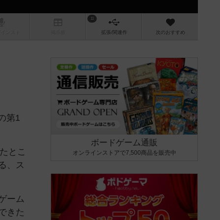
11
/インスト
掲示板
拡張/関連
作
次のおすすめ
の第1
ボードゲーム通販
ったとこ
オンラインストアで7,500商品を販売中
る、ス
ゲーム
できた