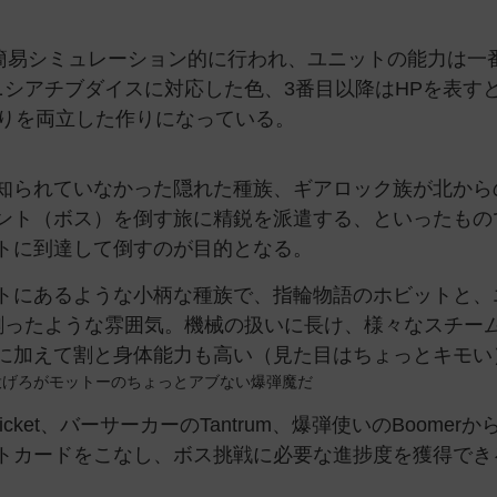
で簡易シミュレーション的に行われ、ユニットの能力は一
ニシアチブダイスに対応した色、3番目以降はHPを表す
触りを両立した作りになっている。
知られていなかった隠れた種族、ギアロック族が北から
ント（ボス）を倒す旅に精鋭を派遣する、といったもの
トに到達して倒すのが目的となる。
トにあるような小柄な種族で、指輪物語のホビットと、
割ったような雰囲気。機械の扱いに長け、様々なスチー
に加えて割と身体能力も高い（見た目はちょっとキモい
に投げろがモットーのちょっとアブない爆弾魔だ
icket、バーサーカーのTantrum、爆弾使いのBoomer
トカードをこなし、ボス挑戦に必要な進捗度を獲得でき