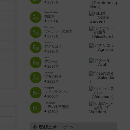
2395名
Stone Garden
3
枯山水
位
2281名
Viticulture
4
ワイナリーの四季
位
2272名
Agricola
5
アグリコラ
位
2120名
Azul
6
アズール
位
2034名
Splendor
7
宝石の煌き
位
2029名
Wingspan
8
ウイングスパン
位
2006名
7 Wonders
9
世界の七不思議
位
1920名
最近見たボードゲーム