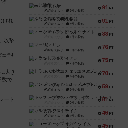
でき
南北戦争
91
PT
紹介文あり
1件の投稿
ふたつの城の物語
91
なけれ
PT
紹介文あり
6件の投稿
ノームズ・アット・ナイト
88
PT
紹介文なし
1件の投稿
、攻撃
マーリン
76
PT
紹介文あり
6件の投稿
て進行す
フラットアイアン
75
PT
紹介文なし
2件の投稿
とに大き
トランスオリエント・エクスプレス
70
PT
紹介文なし
1件の投稿
日数で
アンブッシュ！：ムーブアウト！
59
PT
紹介文あり
1件の投稿
キャプテン・フリップ：イスラ・ボンバ
51
レート
PT
紹介文なし
2件の投稿
ガルフストライク
46
PT
紹介文あり
1件の投稿
エコーズ・オブ・タイム
45
PT