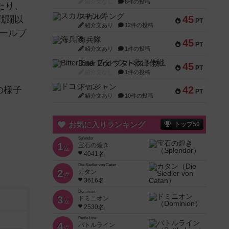
紹介文なし
8件の投稿
たり、
スカルキング
45
戦闘以
PT
紹介文あり
12件の投稿
ールブ
海兵隊
45
PT
紹介文あり
1件の投稿
Bitter End ブタペスト救出作戦
45
PT
紹介文なし
1件の投稿
ドコジャン
42
の様子
PT
紹介文あり
10件の投稿
お気に入りランキング
トップ50
Splendor
1
宝石の煌き
位
4041名
Die Siedler von Catan
2
カタン
位
3616名
Dominion
3
ドミニオン
位
2530名
Battle Line
4
バトルライン
位