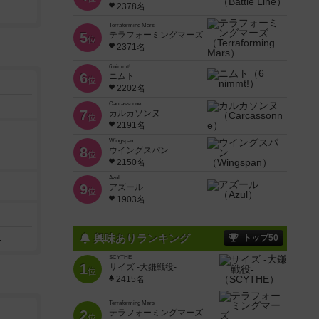
2378名
Terraforming Mars
5
テラフォーミングマーズ
位
2371名
6 nimmt!
6
ニムト
位
2202名
Carcassonne
7
カルカソンヌ
位
2191名
Wingspan
8
ウイングスパン
位
2150名
Azul
9
アズール
位
1903名
）
興味ありランキング
トップ50
SCYTHE
1
サイズ -大鎌戦役-
位
2415名
Terraforming Mars
2
テラフォーミングマーズ
位