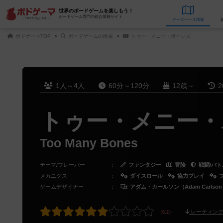
世界のボードゲームを楽しもう！
ボードゲーム専門の総合情報サイト
データベース
検
ボドゲーマTOP
ボードゲームの検索
トゥー・メニー・ボーンズ
1人～4人
60分～120分
12歳～
2
トゥー・メニー・
Too Many Bones
テーマ/フレーバー
：
ファンタジー
冒険
戦闘/バト
メカニクス
：
ダイスロール
協力プレイ
ゲームデザイナー
：
アダム・カールソン（Adam Carlso
レーティング