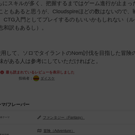
、敵ともにスキルが多く、把握するまではゲーム進行が止まっ
もあると思うが、Cloudspireほどの数はないので、
、CTG入門としてプレイするのもいいかもしれない（ル
志和訳もあるし）。
を使用して、ソロでタイラントのNom討伐を目指した冒険
味がある人は参考にしていただければと。
最も読まれているレビューを表示しました
投稿者：
ダイスケ
ーマ/フレーバー
ファンタジー（Fantasy）
基本テーマ
冒険（Adventure）
基本目的