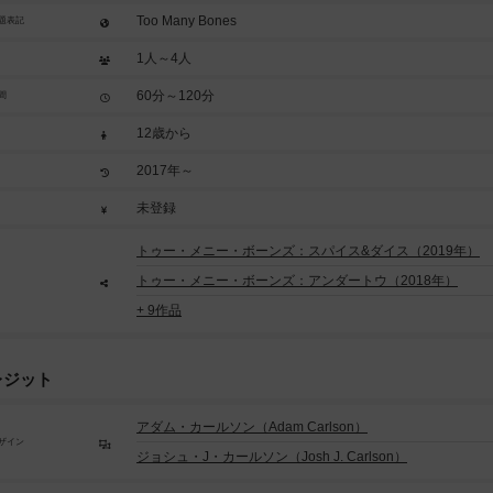
Too Many Bones
題表記
1人～4人
60分～120分
間
12歳から
2017年～
未登録
トゥー・メニー・ボーンズ：スパイス&ダイス（2019年）
トゥー・メニー・ボーンズ：アンダートウ（2018年）
+ 9作品
レジット
アダム・カールソン（Adam Carlson）
ザイン
ジョシュ・J・カールソン（Josh J. Carlson）