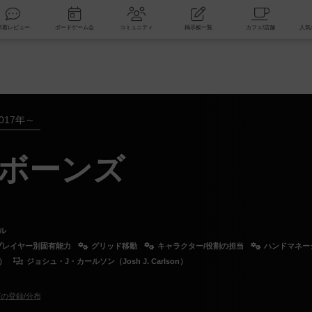
索
新着レビュー
ボードゲーム会
コミュニティ
掲示板一覧
017年～
ボーンズ
ル
プレイヤー別固有能力
グリッド移動
キャラクター/役割の担当
ハンドマネー
n）
ジョシュ・J・カールソン（Josh J. Carlson）
の登録/分布