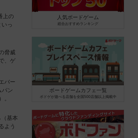
番上の
人気ボードゲーム
といっ
総合おすすめランキング
の脅威
で、ゲ
エバー
ムパン
ボードゲームカフェ一覧
ボドゲが遊べる店舗を全国500店舗以上掲載中
）。
から（基本
るよう