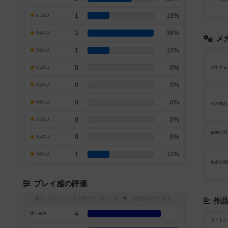
1
13%
9点の人
3
38%
8点の人
メ
1
13%
7点の人
0
0%
6点の人
頻出する
0
0%
5点の人
0
0%
4点の人
その他の
0
0%
3点の人
移動に関
0
0%
2点の人
1
13%
1点の人
得点や資
プレイ感の評価
トグルスイッチを押すとプレイ感（
※
）の投票ができます
作
4
運・確率
タイトル