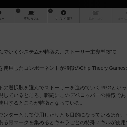
1
1
ュー
店舗/
カフェ
リプレイ
日記
戦略
・コツ
ルール
んでいくシステムが特徴の、ストーリー主導型RPG
したコンポーネントが特徴のChip Theory Games
ドの選択肢を選んでストーリーを進めていくRPGとい
現しているところ、戦闘にこのデベロッパーの特徴であ
使用するところが特徴となっている。
ウンターとして使用したりと多目的になっているほか、
ある骨マークを集めるとキャラごとの特殊スキルが使用