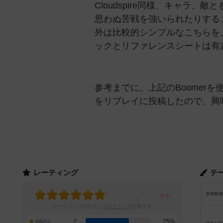
Cloudspire同様、キャラ
思わぬ苦戦を強いられたりすること
外は比較的シンプルなこちらを
ックとリファレンスシートは有
参考までに、上記のBoomer
をリプレイに投稿したので、興
レーティング
テ
世界観/
レーティングを行うには
ログイン
が必要です
2
25%
10点の人
ゲームの