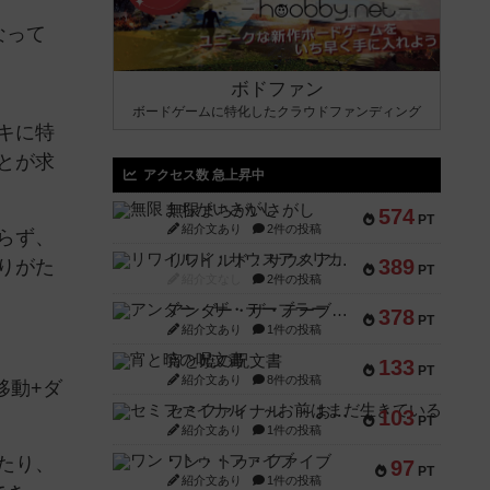
なって
ボドファン
ボードゲームに特化したクラウドファンディング
キに特
とが求
アクセス数 急上昇中
無限まちがいさがし
574
PT
紹介文あり
2件の投稿
らず、
リワイルド：サウスアメリカ
389
りがた
PT
紹介文なし
2件の投稿
アンダー・ザ・テーブラー
378
PT
紹介文あり
1件の投稿
宵と暁の呪文書
133
PT
紹介文あり
8件の投稿
移動+ダ
セミファイナル ～お前はまだ生きている～
103
PT
紹介文あり
1件の投稿
たり、
ワン・トゥ・ファイブ
97
PT
紹介文あり
1件の投稿