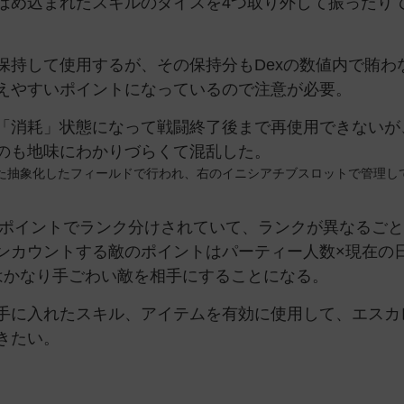
はめ込まれたスキルのダイスを4つ取り外して振ったり
保持して使用するが、その保持分もDexの数値内で賄わ
えやすいポイントになっているので注意が必要。
「消耗」状態になって戦闘終了後まで再使用できないが
のも地味にわかりづらくて混乱した。
た抽象化したフィールドで行われ、右のイニシアチブスロットで管理し
15ポイントでランク分けされていて、ランクが異なるご
ンカウントする敵のポイントはパーティー人数×現在の
はかなり手ごわい敵を相手にすることになる。
手に入れたスキル、アイテムを有効に使用して、エスカ
きたい。