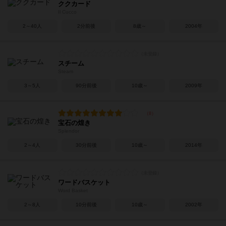
ククカード
Il Cucco
2～40人
2分前後
8歳～
2004年
スチーム
Steam
3～5人
90分前後
10歳～
2009年
宝石の煌き
Splendor
2～4人
30分前後
10歳～
2014年
ワードバスケット
Word Basket
2～8人
10分前後
10歳～
2002年