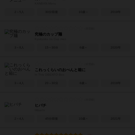
KANBAN Menu
2～5人
30分前後
10歳～
2019年
究極のカップ麺
Kyukyoku no Cup men
3～8人
15～30分
6歳～
2020年
これっくらいのおべんと箱に
In This OBENTO Box
3～4人
20～30分
8歳～
2019年
ヒバチ
Hibachi
2～4人
45分前後
10歳～
2021年