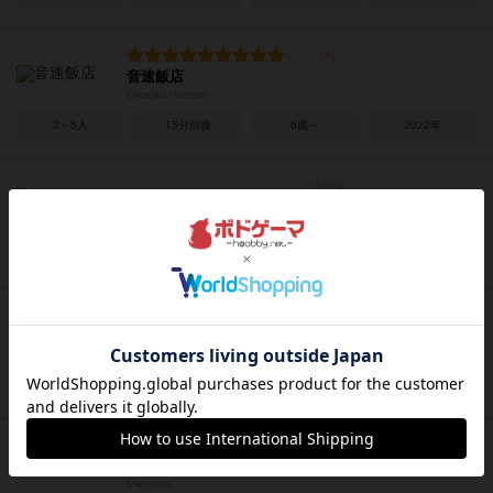
音速飯店
Onsoku Hanten
2～6人
15分前後
6歳～
2022年
クリプティッド
Cryptid
3～5人
30～50分
10歳～
2018年
天下鳴動
Tenka Meidou
2～4人
20～40分
10歳～
2017年
曼荼羅
Mandara