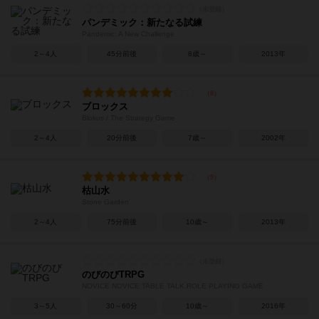
パンデミック：新たなる試練
Pandemic: A New Challenge
2～4人
45分前後
8歳～
2013年
ブロックス
Blokus / The Strategy Game
2～4人
20分前後
7歳～
2002年
枯山水
Stone Garden
2～4人
75分前後
10歳～
2013年
のびのびTRPG
NOVICE NOVICE TABLE TALK ROLE PLAYING GAME
3～5人
30～60分
10歳～
2016年