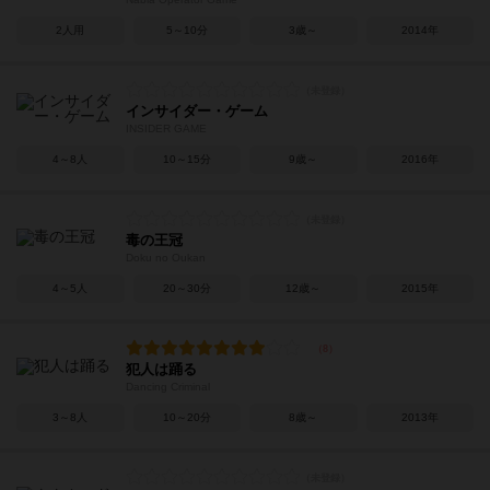
2人用
5～10分
3歳～
2014年
インサイダー・ゲーム
INSIDER GAME
4～8人
10～15分
9歳～
2016年
毒の王冠
Doku no Oukan
4～5人
20～30分
12歳～
2015年
犯人は踊る
Dancing Criminal
3～8人
10～20分
8歳～
2013年