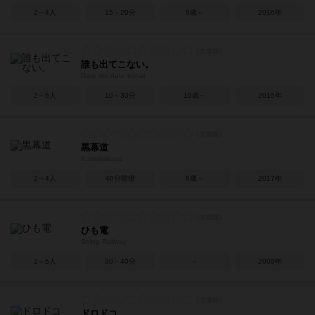
2～4人
15～20分
9歳～
2016年
誰も出てこない。
Dare mo dete konai
2～6人
10～30分
10歳～
2015年
黒幕道
Kuromakudo
2～4人
40分前後
8歳～
2017年
ひも電
String Railway
2～5人
30～40分
－
2009年
ドロドコ