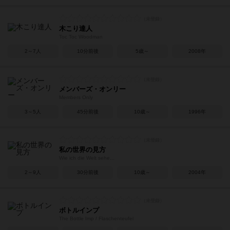
木こり達人
Toc Toc Woodman
2～7人
10分前後
5歳～
2008年
メンバーズ・オンリー
Members Only
3～5人
45分前後
10歳～
1996年
私の世界の見方
Wie ich die Welt sehe...
2～9人
30分前後
10歳～
2004年
ボトルインプ
The Bottle Imp / Flaschenteufel