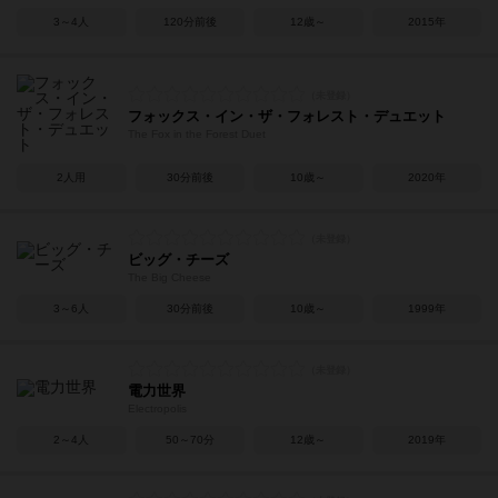
3～4人
120分前後
12歳～
2015年
フォックス・イン・ザ・フォレスト・デュエット
The Fox in the Forest Duet
2人用
30分前後
10歳～
2020年
ビッグ・チーズ
The Big Cheese
3～6人
30分前後
10歳～
1999年
電力世界
Electropolis
2～4人
50～70分
12歳～
2019年