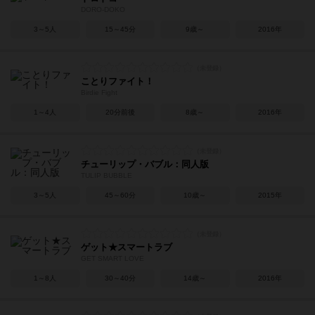
DORO-DOKO
3～5人
15～45分
9歳～
2016年
ことりファイト！
Birdie Fight
1～4人
20分前後
8歳～
2016年
チューリップ・バブル：同人版
TULIP BUBBLE
3～5人
45～60分
10歳～
2015年
ゲット★スマートラブ
GET SMART LOVE
1～8人
30～40分
14歳～
2016年