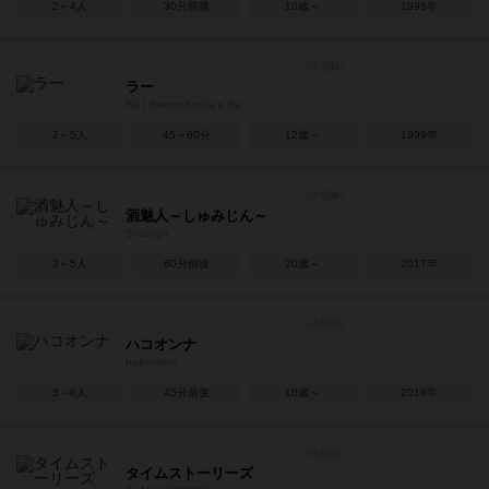
2～4人
30分前後
10歳～
1995年
ラー
Ra / Reiner Knizia's Ra
2～5人
45～60分
12歳～
1999年
酒魅人～しゅみじん～
Shumijin
3～5人
60分前後
20歳～
2017年
ハコオンナ
hakoonna
3～6人
45分前後
10歳～
2016年
タイムストーリーズ