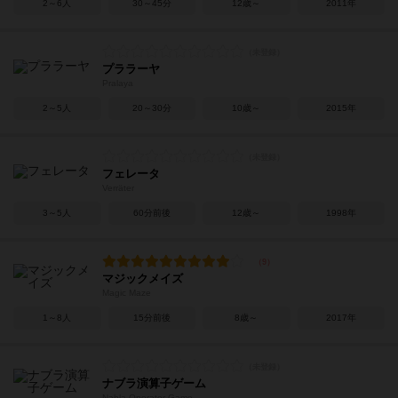
2～6人
30～45分
12歳～
2011年
プララーヤ
Pralaya
2～5人
20～30分
10歳～
2015年
フェレータ
Verräter
3～5人
60分前後
12歳～
1998年
マジックメイズ
Magic Maze
1～8人
15分前後
8歳～
2017年
ナブラ演算子ゲーム
Nabla Operator Game