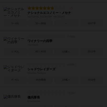
ナショナルエコノミー・メセナ
NATIONAL ECONOMY MECENAT
1～4人
30～60分
－
2017年
ワイナリーの四季
Viticulture
1～6人
45～90分
13歳～
2013年
シャドウレイダーズ
Shadow Raiders
4～8人
60分前後
13歳～
2018年
傭兵隊長
Condottiere