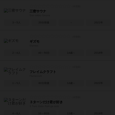
三密サウナ
San mitsu Sauna
3～5人
20分前後
－
2021年
ギズモ
Gizmos
2～4人
40～50分
14歳～
2018年
フレイムクラフト
Flamecraft
1～5人
60分前後
14歳～
2022年
３ターンだけ君が好き
3 Turn dake Kimi ga suki
4～8人
10～60分
12歳～
2019年