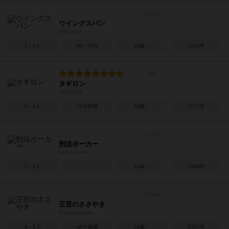
ウイングスパン
Wingspan
1～5人
40～70分
10歳～
2019年
タギロン
TAGIRON
2～4人
15分前後
10歳～
2017年
刑法ポーカー
Keiho Poker
2～5人
－
14歳～
2020年
王宮のささやき
Palastgeflüster
3～5人
45分前後
10歳～
2007年