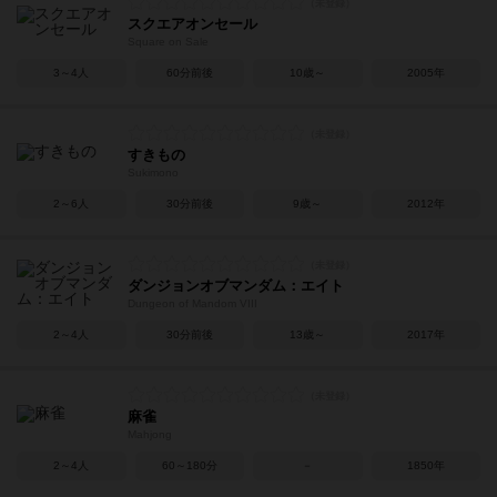
スクエアオンセール
Square on Sale
3～4人
60分前後
10歳～
2005年
すきもの
Sukimono
2～6人
30分前後
9歳～
2012年
ダンジョンオブマンダム：エイト
Dungeon of Mandom VIII
2～4人
30分前後
13歳～
2017年
麻雀
Mahjong
2～4人
60～180分
－
1850年