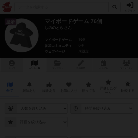
ログイン
マイボードゲーム 76個
皇帝
しののとら さん
76個
マイボードゲーム
0件
参加コミュニティ
未設定
ウェブページ
トップ
ゲーム一覧
マイリスト
投稿履歴
ボ
ドゲ
会
コミュニティ
評価したゲ
全て
興味あり
経験あり
お気に入り
持ってる
比較する
ーム