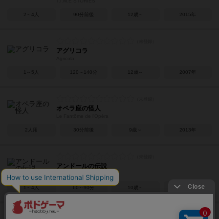
T.I.M.E STORIES
2～4人
90分前後
12歳～
2015年
アグリコラ
Agricola
1～5人
120～140分
12歳～
2007年
オペラ座の怪人
Le Fantôme de l'Opéra
2人用
30分前後
9歳～
2013年
アンドールの伝説
Legends of Andor
1～4人
60～90分
10歳～
2012年