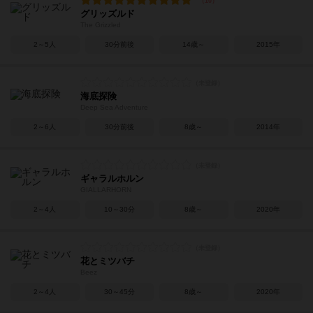
グリッズルド
The Grizzled
2～5人
30分前後
14歳～
2015年
海底探険
Deep Sea Adventure
2～6人
30分前後
8歳～
2014年
ギャラルホルン
GIALLARHORN
2～4人
10～30分
8歳～
2020年
花とミツバチ
Beez
2～4人
30～45分
8歳～
2020年