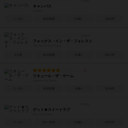
キャンバス
Canvas
1～5人
30分前後
14歳～
2020年
フォックス・イン・ザ・フォレスト
The Fox in the Forest
2人用
30分前後
10歳～
2017年
リキュール・ザ・ゲーム
Liqueur the Game
2～5人
30分前後
10歳～
2018年
ゲット★スイートラブ
Get sweet love
2～4人
30～40分
14歳～
2015年