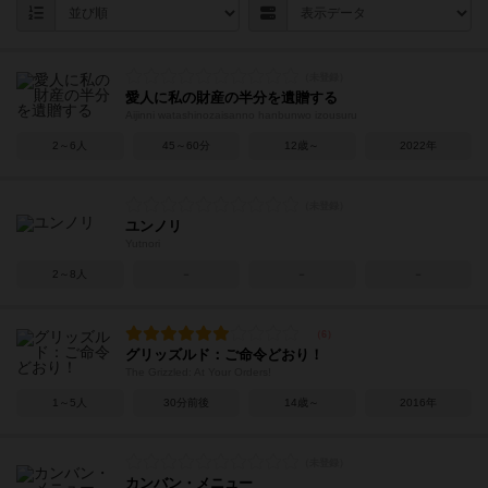
愛人に私の財産の半分を遺贈する
Aijinni watashinozaisanno hanbunwo izousuru
2～6人
45～60分
12歳～
2022年
ユンノリ
Yutnori
2～8人
－
－
－
グリッズルド：ご命令どおり！
The Grizzled: At Your Orders!
1～5人
30分前後
14歳～
2016年
カンバン・メニュー