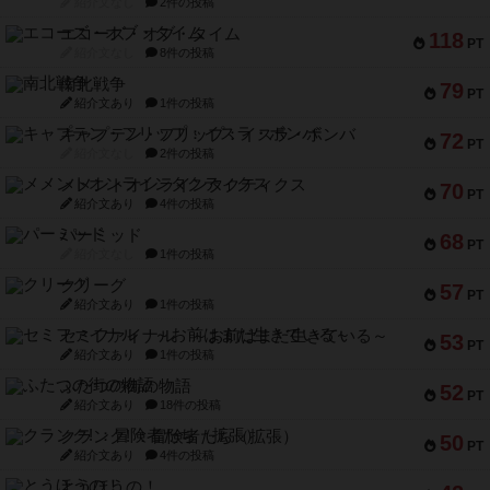
紹介文なし
2件の投稿
エコーズ・オブ・タイム
118
PT
紹介文なし
8件の投稿
南北戦争
79
PT
紹介文あり
1件の投稿
キャプテン・フリップ：イスラ・ボンバ
72
PT
紹介文なし
2件の投稿
メメントオンラインタクティクス
70
PT
紹介文あり
4件の投稿
パーミッド
68
PT
紹介文なし
1件の投稿
クリーグ
57
PT
紹介文あり
1件の投稿
セミファイナル ～お前はまだ生きている～
53
PT
紹介文あり
1件の投稿
ふたつの街の物語
52
PT
紹介文あり
18件の投稿
クランク! ：冒険者たち（拡張）
50
PT
紹介文あり
4件の投稿
とうほうの！