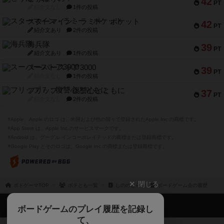
42
PT
紹介文なし
1件の投稿
スターマイン・ラミー ポケット
42
PT
紹介文あり
2件の投稿
海兵隊
39
PT
紹介文あり
1件の投稿
スーパーストア3000
39
PT
紹介文なし
1件の投稿
フリップ７：復讐心とともに
37
PT
紹介文なし
2件の投稿
※Apple、Apple のロゴ は、米国および他の国々で登録されたApple Inc.の商標です。
※App Store は、Apple Inc.のサービスマークです。
※Android は、グーグル インコーポレイテッドの商標または登録商標です。
※Google Play とそのロゴは、Google Inc.の商標または登録商標です。
閉じる
ボドゲーマTOP
ボドとも一覧
しののとら
ボードゲーム会の履歴
ボドゲーマTOP
ボードゲームのプレイ履歴を記録し
て、