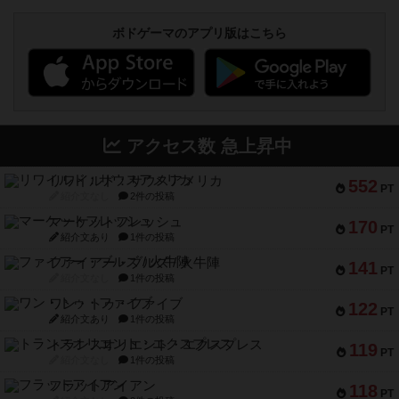
ボドゲーマのアプリ版はこちら
アクセス数 急上昇中
リワイルド：サウスアメリカ
552
PT
紹介文なし
2件の投稿
マーケットフレッシュ
170
PT
紹介文あり
1件の投稿
ファイアー・ブルズ / 火牛陣
141
PT
紹介文なし
1件の投稿
ワン・トゥ・ファイブ
122
PT
紹介文あり
1件の投稿
トランスオリエント・エクスプレス
119
PT
紹介文なし
1件の投稿
フラットアイアン
118
PT