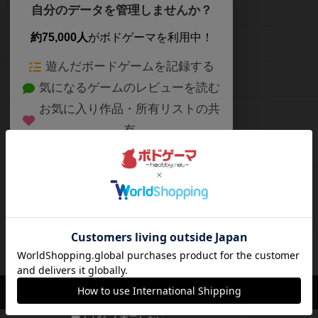
ボードゲームを検索する
自分のデータを管理しませんか？
約75,000人
がボドゲーマを利用中！
ボードゲームの新着レビュー
遊んだボードゲームを記録する
ボードゲーム会情報
気になるゲームのレビューを読む
お気に入り作品・所有リストの共
メカニクス特集
有
掲示板・トピックス
ログイン / 会員登録（10秒）
Google
X
ボドとも・会員一覧
Apple
Facebook
ボードゲーム業界コラム
または
ボドゲーマご利用案内
メールで会員登録
ボードゲーム通販