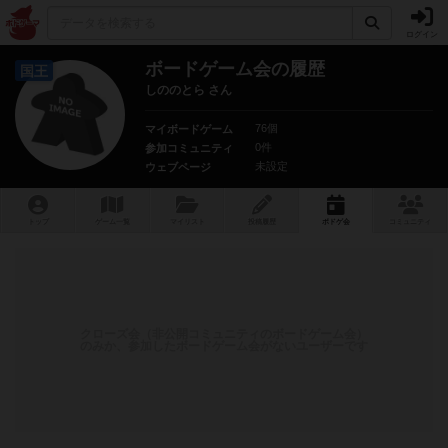
ログイン
ボードゲーム会の履歴
国王
しののとら さん
76個
マイボードゲーム
0件
参加コミュニティ
未設定
ウェブページ
トップ
ゲーム一覧
マイリスト
投稿履歴
ボ
ドゲ
会
コミュニティ
クローズ会（非公開コミュニティのボードゲーム会）
のみか、参加したボードゲーム会がないユーザーです