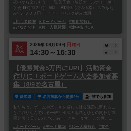
夜中から楽しもう！！駄菓子食べ放題オールナイトボド
ゲ会 ❶時間:22時～5時 ❷料金:(税込価格) 飲み放題
A➪３,３００円 （ソフトドリンク飲み放題...
#初心者歓迎
#ボードゲーム
#初参加歓迎
#どなたでも
#お一人様歓迎
#途中抜けOK
2026
08
09
日
年
月
日
曜日
5
あと
14:30～16:30
40人
0
【優勝賞金5万円にUP!】活動資金
作りに！ボードゲーム大会参加者募
集（8/9＠名古屋）
愛知県
名古屋駅から徒歩4分
誰でも参加
私たちは、ゲームや楽しさを通じて社会課題に関わるこ
とに取り組んでいる一般社団法人地域とひとの関わり方
研究所（旧：Do It Yourself ）と申します。この度、...
#ボードゲーム
#デッキ構築
#お一人様歓迎
#賞金