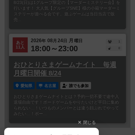
8/23(日)は1グループ限定の【マーダーミステリー会】を
行います！ 大人気【グループSNE】様の小箱マーダーミ
ステリーが遊べる会です。遊ぶゲームは当日当店で販
売...
2026
08
24
月
年
月
日
曜日
1
あと
18:00～23:00
11人
0
おひとりさまゲームナイト 毎週
月曜日開催 8/24
愛知県
名古屋
誰でも参加
おひとりさまゲームナイトとは？予約一切不要で途中入
退場自由です！ボードゲームをやりたいけど平日に集め
られない…！いつものメンバーとは違う顔ぶれでやって
みたい…！ボー...
閉じる
Copyright (c)