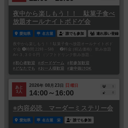
夜中から楽しもう！！ 駄菓子食べ
放題オールナイトボドゲ会
愛知県
名古屋
誰でも参加
連れ添い登録
夜中から楽しもう！！駄菓子食べ放題オールナイトボド
ゲ会 ❶時間:22時～5時 ❷料金:(税込価格) 飲み放題
A➪３,３００円 （ソフトドリンク飲み放題...
#初心者歓迎
#ボードゲーム
#初参加歓迎
#どなたでも
#お一人様歓迎
#途中抜けOK
2026
08
23
日
年
月
日
曜日
1
あと
14:00～16:00
3人
0
※内容必読 マーダーミステリー会
愛知県
名古屋 栄
誰でも参加