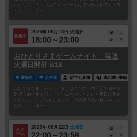
られない…！いつものメンバーとは違う顔ぶれでやって
みたい…！ボー...
2026
08
18
火
年
月
日
曜日
1
募集中
18:00～23:00
0
おひとりさまゲームナイト 毎週
火曜日開催 8/18
愛知県
名古屋
誰でも参加
連れ添い登録
おひとりさまゲームナイトとは？予約一切不要で途中入
退場自由です！ボードゲームをやりたいけど平日に集め
られない…！いつものメンバーとは違う顔ぶれでやって
みたい…！ボー...
2026
08
22
土
年
月
日
曜日
1
あと
22:00～23:59
19人
0