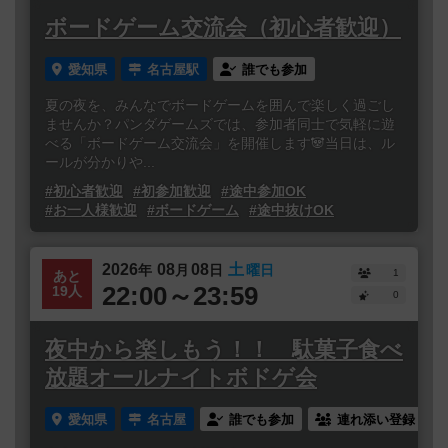
ボードゲーム交流会（初心者歓迎）
愛知県
名古屋駅
誰でも参加
夏の夜を、みんなでボードゲームを囲んで楽しく過ごし
ませんか？パンダゲームズでは、参加者同士で気軽に遊
べる「ボードゲーム交流会」を開催します🐼当日は、ル
ールが分かりや...
#初心者歓迎
#初参加歓迎
#途中参加OK
#お一人様歓迎
#ボードゲーム
#途中抜けOK
2026
08
08
土
年
月
日
曜日
1
あと
22:00～23:59
19人
0
夜中から楽しもう！！ 駄菓子食べ
放題オールナイトボドゲ会
愛知県
名古屋
誰でも参加
連れ添い登録