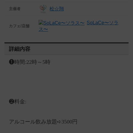
松☆翔
主催者
SoLaCe〜ソラ
カフェ/店舗
ス〜
詳細内容
❶時間:22時～5時
❷料金:
アルコール飲み放題➪3500円