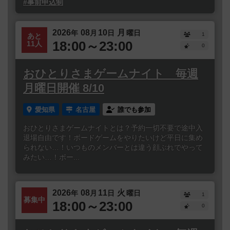
#事前申込制
2026
08
10
月
年
月
日
曜日
1
あと
18:00～23:00
11人
0
おひとりさまゲームナイト 毎週
月曜日開催 8/10
愛知県
名古屋
誰でも参加
おひとりさまゲームナイトとは？予約一切不要で途中入
退場自由です！ボードゲームをやりたいけど平日に集め
られない…！いつものメンバーとは違う顔ぶれでやって
みたい…！ボー...
2026
08
11
火
年
月
日
曜日
1
募集中
18:00～23:00
0