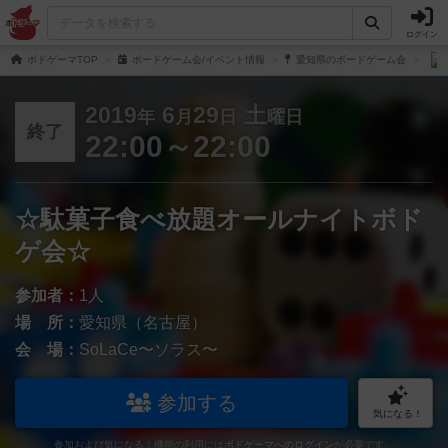
ログイン
ボドゲーマTOP
ボードゲーム会/イベント情報
愛知県のボードゲーム会
2019
6
29
土
年
月
日
曜日
終了
22:00～22:00
☆駄菓子食べ放題オールナイトボド
ゲ会☆
参加者：
1人
場 所：
愛知県（名古屋）
会 場：
SoLaCe〜ソラス〜
参加する
気になる！
参加および気になる！機能の利用には
ボドゲーマへのログイン
が必要です。