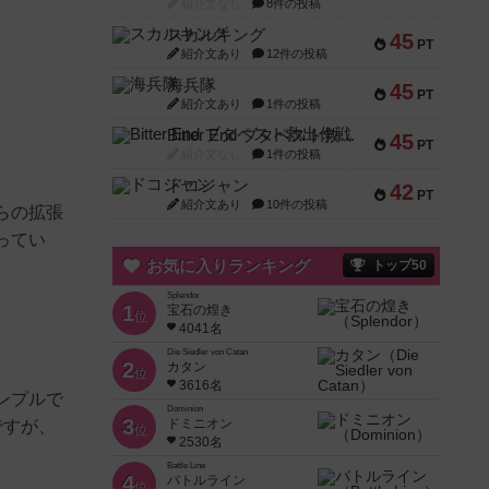
紹介文なし
8件の投稿
スカルキング
45
PT
紹介文あり
12件の投稿
海兵隊
45
PT
紹介文あり
1件の投稿
Bitter End ブタペスト救出作戦
45
PT
紹介文なし
1件の投稿
ドコジャン
42
PT
紹介文あり
10件の投稿
らの拡張
ってい
お気に入りランキング
トップ50
Splendor
1
宝石の煌き
位
4041名
Die Siedler von Catan
2
カタン
位
3616名
ンプルで
Dominion
3
ドミニオン
ですが、
位
2530名
Battle Line
4
バトルライン
位