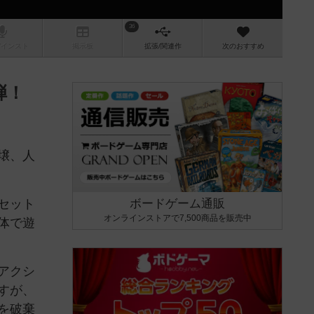
36
/インスト
掲示板
拡張/関連
作
次のおすすめ
弾！
壌、人
セット
ボードゲーム通販
オンラインストアで7,500商品を販売中
体で遊
アクシ
すが、
を破棄