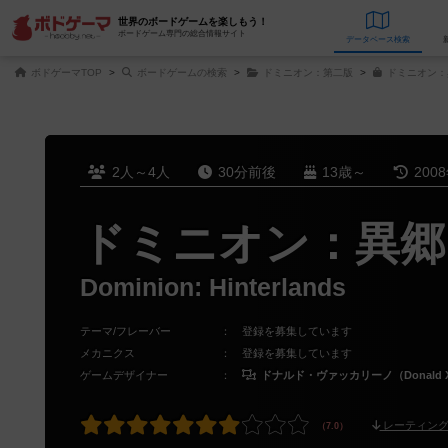
世界のボードゲームを楽しもう！
ボードゲーム専門の総合情報サイト
データベース
検
ボドゲーマTOP
ボードゲームの検索
ドミニオン：第二版
ドミニオン：
2人～4人
30分前後
13歳～
200
ドミニオン：異郷
Dominion: Hinterlands
テーマ/フレーバー
：
登録を募集しています
メカニクス
：
登録を募集しています
ゲームデザイナー
：
ドナルド・ヴァッカリーノ（Donald X. 
レーティング