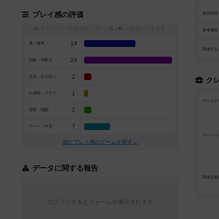
プレイ感の評価
発売時期
トグルスイッチを押すとプレイ感（
※
）の投票ができます
参考価格
14
運・確率
関連作品
24
戦略・判断力
2
交渉・立ち回り
ク
1
心理戦・ブラフ
ゲームデ
2
攻防・戦闘
7
アート・外見
アートワ
似たプレイ感のゲームを探す→
データに関する報告
関連企業
ログインするとフォームが表示されます