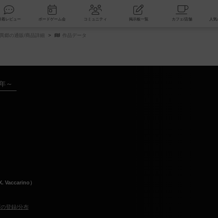
索
新着レビュー
ボードゲーム会
コミュニティ
掲示板一覧
異郷の通販/商品詳細
作品データ
8年～
Vaccarino）
の登録/分布