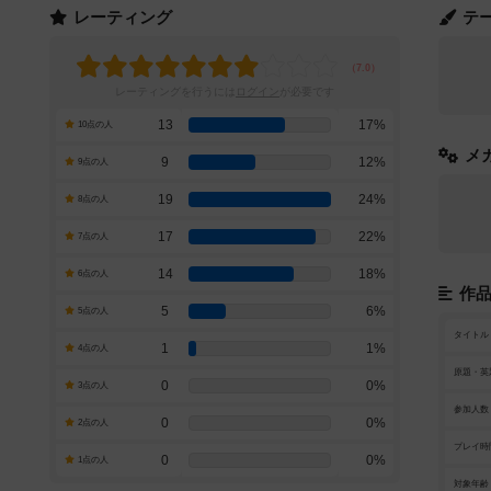
レーティング
テ
レーティングを行うには
ログイン
が必要です
13
17%
10点の人
メ
9
12%
9点の人
19
24%
8点の人
17
22%
7点の人
14
18%
6点の人
作
5
6%
5点の人
タイトル
1
1%
4点の人
原題・英
0
0%
3点の人
参加人数
0
0%
2点の人
プレイ時
0
0%
1点の人
対象年齢