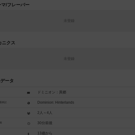
ーマ/フレーバー
未登録
カニクス
未登録
品データ
ドミニオン：異郷
Dominion: Hinterlands
題表記
2人～4人
30分前後
間
13歳から