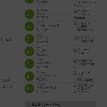
2395名
Stone Garden
3
枯山水
位
2280名
Viticulture
4
ワイナリーの四季
位
2272名
Agricola
5
アグリコラ
は用済み
位
2120名
Azul
6
アズール
位
2034名
Splendor
7
宝石の煌き
位
2029名
Wingspan
8
ウイングスパン
位
の効果
2006名
7 Wonders
ことによ
9
世界の七不思議
位
1920名
最近見たボードゲーム