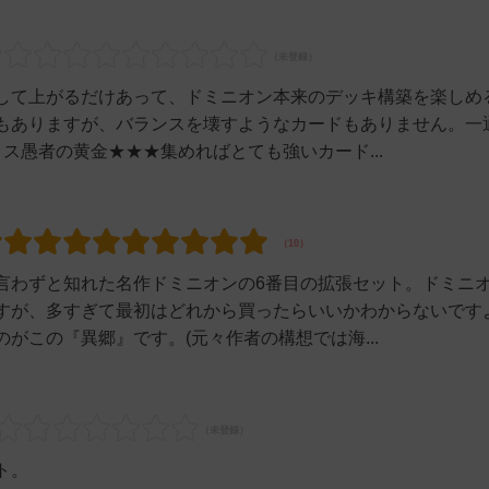
して上がるだけあって、ドミニオン本来のデッキ構築を楽しめ
もありますが、バランスを壊すようなカードもありません。一
ス愚者の黄金★★★集めればとても強いカード...
言わずと知れた名作ドミニオンの6番目の拡張セット。ドミニ
すが、多すぎて最初はどれから買ったらいいかわからないです
がこの『異郷』です。(元々作者の構想では海...
ト。