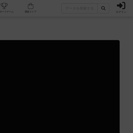
ログイン
カフェ/店舗
人気ボードゲーム
通販ストア