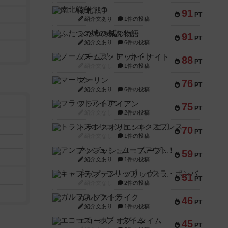
南北戦争
91
PT
紹介文あり
1件の投稿
ふたつの城の物語
91
PT
紹介文あり
6件の投稿
ノームズ・アット・ナイト
88
PT
紹介文なし
1件の投稿
マーリン
76
PT
紹介文あり
6件の投稿
フラットアイアン
75
PT
紹介文なし
2件の投稿
トランスオリエント・エクスプレス
70
PT
紹介文なし
1件の投稿
アンブッシュ！：ムーブアウト！
59
PT
紹介文あり
1件の投稿
キャプテン・フリップ：イスラ・ボンバ
51
PT
紹介文なし
2件の投稿
ガルフストライク
46
PT
紹介文あり
1件の投稿
エコーズ・オブ・タイム
45
PT