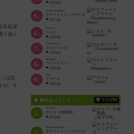
2378名
Terraforming Mars
5
テラフォーミングマーズ
位
2371名
る良拡張
6 nimmt!
6
ニムト
通り遊ん
位
2202名
Carcassonne
7
カルカソンヌ
位
2191名
Wingspan
8
ウイングスパン
位
2150名
Azul
オンは拡
9
アズール
位
1903名
よね。そ
興味ありランキング
トップ50
SCYTHE
1
サイズ -大鎌戦役-
位
2415名
Terraforming Mars
2
テラフォーミングマーズ
位