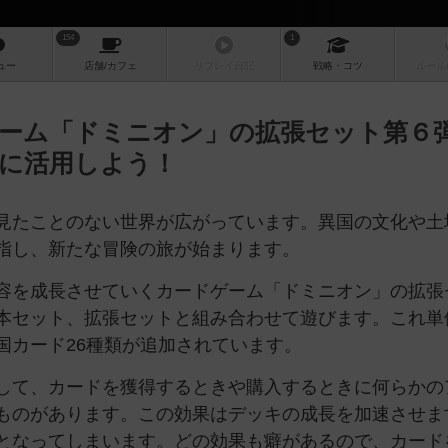
154
1
ュー
店舗/
カフェ
リプレイ
日記
戦略
・コツ
ルール
ーム「ドミニオン」の拡張セット第６
に活用しよう！
見たことのない世界が広がっています。異国の文化や土
指し、新たな冒険の旅が始まります。
容を成長させていくカードゲーム「ドミニオン」の拡張
本セット、拡張セットと組み合わせて遊びます。これ単
国カード26種類が追加されています。
して、カードを獲得するときや購入するときに何らかの
ものがあります。この効果はデッキの成長を加速させま
となってしまいます。どの効果も癖があるので、カード