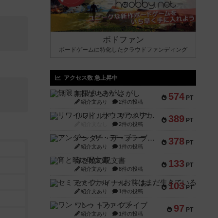
ボドファン
ボードゲームに特化したクラウドファンディング
アクセス数 急上昇中
無限まちがいさがし
574
PT
紹介文あり
2件の投稿
リワイルド：サウスアメリカ
389
PT
紹介文なし
2件の投稿
アンダー・ザ・テーブラー
378
PT
紹介文あり
1件の投稿
宵と暁の呪文書
133
PT
紹介文あり
8件の投稿
セミファイナル ～お前はまだ生きている～
103
PT
紹介文あり
1件の投稿
ワン・トゥ・ファイブ
97
PT
紹介文あり
1件の投稿