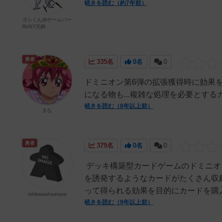
続きを読む（約7年前）
ヨシくん@ゲームバー
RUST元帥
勇者
335名
0名
0
ドミニオン第6弾の拡張獲得時に効果
になる物も...複雑な処理を必要とす
続きを読む（8年以上前）
まな
勇者
379名
0名
0
デッキ構築型カードゲームのドミニオ
を誘発するようなカードがたくさん収
って得られる効果を目的にカードを購入
ishikawahaanpai
続きを読む（9年以上前）