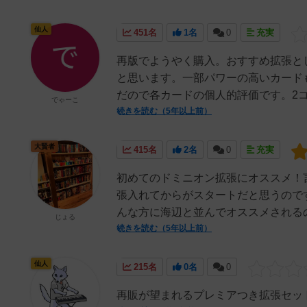
仙人
451名
1名
0
充実
再版でようやく購入。おすすめ拡張と
と思います。一部パワーの高いカード
だので各カードの個人的評価です。2コ
でゃーこ
続きを読む（5年以上前）
大賢者
415名
2名
0
充実
初めてのドミニオン拡張にオススメ！
張入れてからがスタートだと思うので
んな方に海辺と並んでオススメされるの
じょる
続きを読む（5年以上前）
仙人
215名
0名
0
再販が望まれるプレミアつき拡張セッ