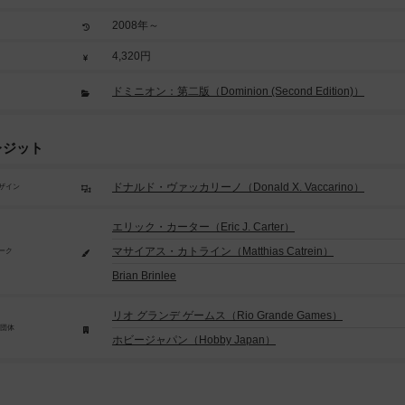
2008年～
4,320円
ドミニオン：第二版（Dominion (Second Edition)）
レジット
ドナルド・ヴァッカリーノ（Donald X. Vaccarino）
ザイン
エリック・カーター（Eric J. Carter）
マサイアス・カトライン（Matthias Catrein）
ーク
Brian Brinlee
リオ グランデ ゲームス（Rio Grande Games）
/団体
ホビージャパン（Hobby Japan）