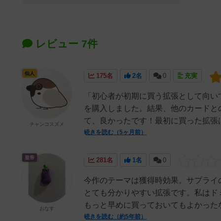
レビュー 7件
仙人
175名
2名
0
充実
「初心者が初期に買う拡張として向い
を購入しました。結果、他のカードと
て、良かったです！最初に買った拡張は
チャンコスズメ
続きを読む（5ヶ月前）
皇帝
281名
1名
0
今作のテーマは獲得時効果。サプライ
とても分かりやすい拡張です。私はド
もっと早めに買っておいてもよかったな
おなす
続きを読む（約5年前）