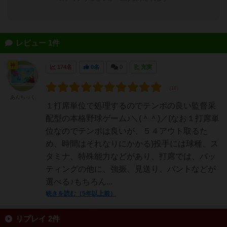
レビュー 1件
神
174名
0名
0
充実
あんちっく
１打席単位で処理するのでテンポの良い監督采
配型の本格野球ゲーム♪＼(＾＾)／(なお１打席単
位なのでテンポは良いが、５４アウト取るた
め、時間はそれなりにかかる)投手には球種、ス
タミナ、特殊能力などがあり、打席では、バッ
ティングの他に、強振、見送り、バントなどが
選べる♪もちろん...
続きを読む（5年以上前）
リプレイ 2件