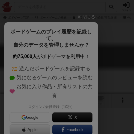
ログイン
閉じる
ボドゲーマTOP
ボードゲームの検索
トランプ野球の通販/商品詳細
作品
ボードゲームのプレイ履歴を記録し
て、
自分のデータを管理しませんか？
トランプ野球
約75,000人
がボドゲーマを利用中！
Trump Yakyu
遊んだボードゲームを記録する
気になるゲームのレビューを読む
お気に入り作品・所有リストの共
有
6
1
トップ
画像
動画
レビュー
カフェ
ログイン / 会員登録（10秒）
Google
X
Apple
Facebook