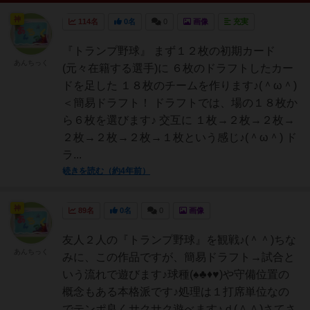
神
114名
0名
0
画像
充実
『トランプ野球』 まず１２枚の初期カード
あんちっく
(元々在籍する選手)に ６枚のドラフトしたカー
ドを足した １８枚のチームを作ります♪(＾ω＾)
＜簡易ドラフト！ ドラフトでは、場の１８枚か
ら６枚を選びます♪ 交互に １枚→２枚→２枚→
２枚→２枚→２枚→１枚という感じ♪(＾ω＾) ド
ラ...
続きを読む（約4年前）
神
89名
0名
0
画像
友人２人の『トランプ野球』を観戦♪(＾＾)ちな
あんちっく
みに、この作品ですが、簡易ドラフト→試合と
いう流れで遊びます♪球種(♠♣♦♥)や守備位置の
概念もある本格派です♪処理は１打席単位なの
でテンポ良くサクサク遊べます♪ｄ(＾＾)さてさ