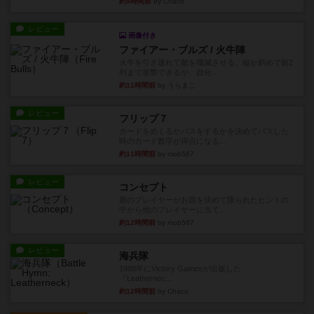
約9時間前
by Chaco
レビュー
画像付き
ファイアー・ブルズ / 火牛陣
火牛を引き連れて敵を殲滅させる。縦か斜めで前2
列まで攻撃できるが、自分...
約11時間前
by うらまこ
レビュー
フリップ７
カードをめくるかパスをするかを決めてパスした
時のカード数字が得点になる...
約11時間前
by mob567
レビュー
コンセプト
親のプレイヤーがお題を決めて限られたヒントの
中から他のプレイヤーに当て...
約12時間前
by mob567
レビュー
海兵隊
1988年にVictory Gamesが出版した
『Leathernec...
約12時間前
by Chaco