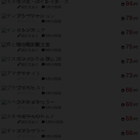
モズビ－ズ・レイダ－ズ
94
PT
紹介文あり
1件の投稿
テンプテーション
79
PT
紹介文なし
2件の投稿
インドネシア
78
PT
紹介文あり
2件の投稿
宵と暁の呪文書
75
PT
紹介文あり
8件の投稿
リスボン・トラム 28
73
PT
紹介文あり
9件の投稿
アマナイト
73
PT
紹介文なし
1件の投稿
ブラヴェスト
66
PT
紹介文なし
1件の投稿
スペクタキュラー
60
PT
紹介文なし
1件の投稿
スモールワールド
59
PT
紹介文あり
13件の投稿
ギャンブラー
58
PT
紹介文なし
2件の投稿