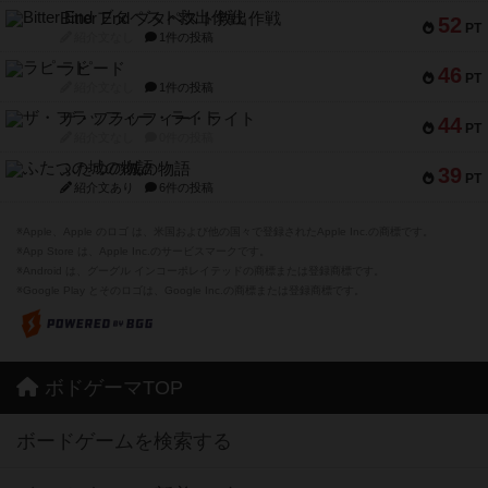
Bitter End ブタペスト救出作戦
52
PT
紹介文なし
1件の投稿
ラピード
46
PT
紹介文なし
1件の投稿
ザ・フラッフィー・ライト
44
PT
紹介文なし
0件の投稿
ふたつの城の物語
39
PT
紹介文あり
6件の投稿
※Apple、Apple のロゴ は、米国および他の国々で登録されたApple Inc.の商標です。
※App Store は、Apple Inc.のサービスマークです。
※Android は、グーグル インコーポレイテッドの商標または登録商標です。
※Google Play とそのロゴは、Google Inc.の商標または登録商標です。
ボドゲーマTOP
ボードゲームを検索する