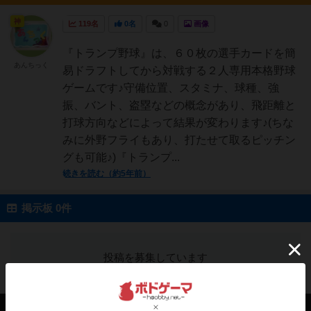
神
119名
0名
0
画像
『トランプ野球』は、６０枚の選手カードを簡
あんちっく
易ドラフトしてから対戦する２人専用本格野球
ゲームです♪守備位置、スタミナ、球種、強
振、バント、盗塁などの概念があり、飛距離と
打球方向などによって結果が変わります♪(ちな
みに外野フライもあり、打たせて取るピッチン
グも可能♪)『トランプ...
続きを読む（約5年前）
掲示板 0件
投稿を募集しています
会員の新しい投稿