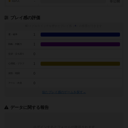
-
非公開
1点の人
プレイ感の評価
トグルスイッチを押すとプレイ感（
※
）の投票ができます
1
運・確率
1
戦略・判断力
0
交渉・立ち回り
1
心理戦・ブラフ
0
攻防・戦闘
0
アート・外見
似たプレイ感のゲームを探す→
データに関する報告
ログインするとフォームが表示されます