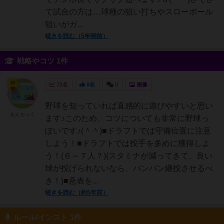
て試合の方は…球種の狙い打ちやスローボール
狙いがガ...
続きを読む（5年弱前）
戦略やコツ 1件
神
72名
0名
0
画像
野球を知っていれば直感的に遊びやすいと思い
あんちっく
ます♪このため、コツについても非常に野球っ
ぽいです♪(＾＾)■ドラフトでは守備位置に注意
しよう！■ドラフトでは投手を多めに獲得しよ
う！(６～７人？)(スタミナが減ってきて、良い
球が投げられないなら、バンバン継投させるべ
き！)■意表を...
続きを読む（約5年前）
ルール/インスト 1件