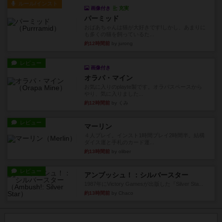
ルール/インスト
画像付き
充実
パーミッド
おばあちゃんは猫が大好きです!しかし、あまりに
も多くの猫を飼っているた...
約12時間前
by jurong
レビュー
画像付き
オラパ・マイン
お気に入りのplayte製です。オラパスペースから
やり、気に入りました...
約12時間前
by くみ
レビュー
マーリン
４人プレイ。インスト1時間プレイ2時間半。結構
ダイス運と手札のカード運...
約13時間前
by oliber
レビュー
アンブッシュ！：シルバースター
1987年にVictory Gamesが出版した『Silver Sta...
約13時間前
by Chaco