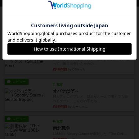
レビュー
充実
エコーズ・オブ・タイム
カードゲームにファイナルファンタジーのアクテ
ィブタイムバトル（もしくは...
約4時間前
by ジェイとと
レビュー
シャット・ザ・ボックス
とてもシンプルなダイスゲーム。2つのダイスを振
って、出目の合計を自分の...
約4時間前
by OSAっち
レビュー
充実
オバケだぞ～
対人アナログプレイ。簡単なルールで誰とでも遊
べるゲーム。こんなの子ども...
約5時間前
by おーちゃん
レビュー
充実
南北戦争
1983年にVictory Gamesが出版した『The Civil ...