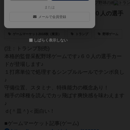
または
本格的監督采配野球ゲームです♪６０人の選手
メールで会員登録
カードが登場♪(注：トランプ別売)
ゲームマーケット2018秋（東京）
トランプ
野球ゲーム
しばらく表示しない
(注：トランプ別売)
本格的監督采配野球ゲームです♪６０人の選手カー
ドが登場します♪
１打席単位で処理するシンプルルールでテンポ良し
♪
守備位置、スタミナ、特殊能力の概念あり！
相手の球種を読んでカッ飛ばす爽快感を味わえます
♪
ｄ(＾皿＾)＜面白い！
■ゲームマーケット記事(ゲーム)