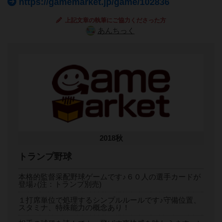
https://gamemarket.jp/game/102836
上記文章の執筆にご協力くださった方
あんちっく
2018秋
トランプ野球
本格的監督采配野球ゲームです♪６０人の選手カードが
登場♪(注：トランプ別売)
１打席単位で処理するシンプルルールです♪守備位置、
スタミナ、特殊能力の概念あり！