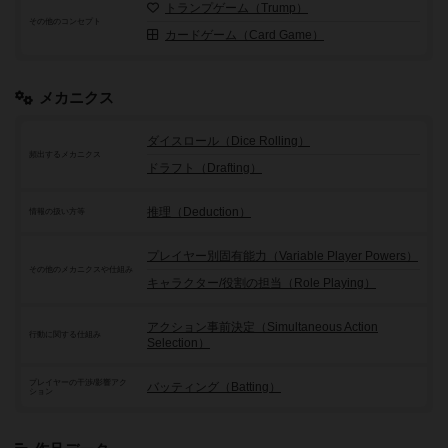
トランプゲーム（Trump）
その他のコンセプト
カードゲーム（Card Game）
メカニクス
ダイスロール（Dice Rolling）
頻出するメカニクス
ドラフト（Drafting）
推理（Deduction）
情報の扱い方等
プレイヤー別固有能力（Variable Player Powers）
その他のメカニクスや仕組み
キャラクター/役割の担当（Role Playing）
アクション事前決定（Simultaneous Action
行動に関する仕組み
Selection）
プレイヤーの干渉/影響アク
バッティング（Batting）
ション