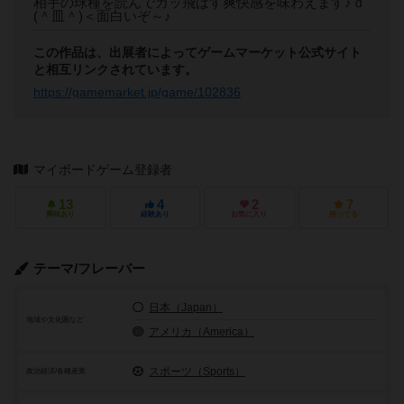
相手の球種を読んでカッ飛ばす爽快感を味わえます♪ｄ
(＾皿＾)＜面白いぞ～♪
この作品は、出展者によってゲームマーケット公式サイト
と相互リンクされています。
https://gamemarket.jp/game/102836
マイボードゲーム登録者
13
4
2
7
興味あり
経験あり
お気に入り
持ってる
テーマ/フレーバー
日本（Japan）
地域や文化圏など
アメリカ（America）
スポーツ（Sports）
政治経済/各種産業