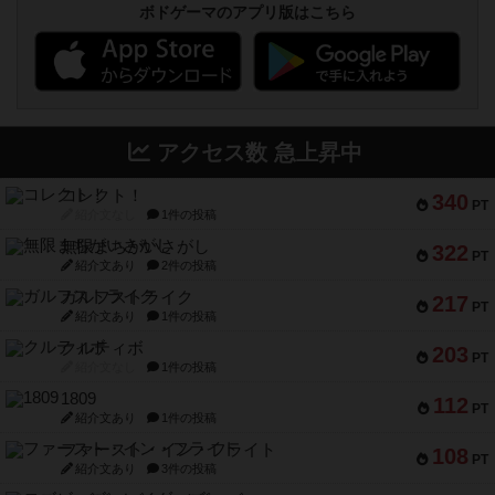
ボドゲーマのアプリ版はこちら
アクセス数 急上昇中
コレクト！
340
PT
紹介文なし
1件の投稿
無限まちがいさがし
322
PT
紹介文あり
2件の投稿
ガルフストライク
217
PT
紹介文あり
1件の投稿
クルティボ
203
PT
紹介文なし
1件の投稿
1809
112
PT
紹介文あり
1件の投稿
ファースト・イン・フライト
108
PT
紹介文あり
3件の投稿