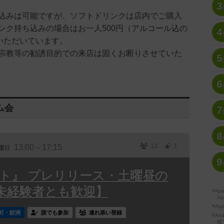
3
込みは可能ですが、ソフトドリンクは店内でご購入
ンク持ち込みの場合はお一人500円（アルコール込の
4
）いただいています。
宗教等の勧誘目的での来店は固くお断りさせていた
5
6
ム会
7
8
13
1
13:00～17:15
曜日
9
ット』 プレリリース・土曜昼の
未経験者とも歓迎】
※A
Ap
※Ap
町・鮫洲
誰でも参加
連れ添い登録
※A
標