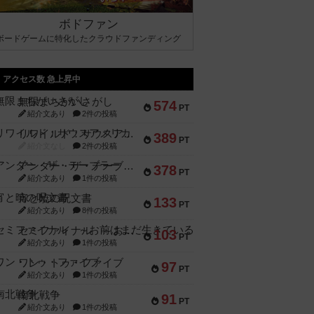
ボドファン
ボードゲームに特化したクラウドファンディング
アクセス数 急上昇中
無限まちがいさがし
574
PT
紹介文あり
2件の投稿
リワイルド：サウスアメリカ
389
PT
紹介文なし
2件の投稿
アンダー・ザ・テーブラー
378
PT
紹介文あり
1件の投稿
宵と暁の呪文書
133
PT
紹介文あり
8件の投稿
セミファイナル ～お前はまだ生きている～
103
PT
紹介文あり
1件の投稿
ワン・トゥ・ファイブ
97
PT
紹介文あり
1件の投稿
南北戦争
91
PT
紹介文あり
1件の投稿