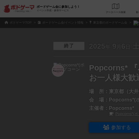
ボードゲーム会に参加しよう！
イベント作成・参加サービス
データベース
検
ボドゲーマTOP
ボードゲーム会/イベント情報
東京都のボードゲーム会
2025
9
6
終了
年
月
日
Popcorn
お一人様大歓
場 所：
東京都（大井
会 場：
Popcorns
主催者：
Popcorns*
Popcorns
参加する