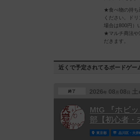
★食べ物の持ち
ください。ドリ
場合は800円
★マルチ商法や
だきます。
近くで予定されてるボードゲー
2026
08
08
土
終了
年
月
日
MtG 『ホビ
部【初心者・
東京都
品川区・大井