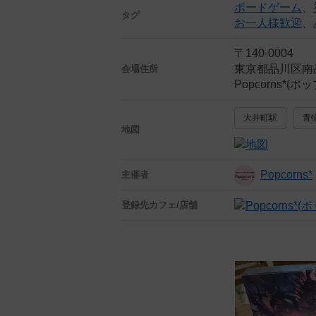
ボードゲーム
、
タグ
お一人様歓迎
、
〒140-0004
東京都品川区南
会場住所
Popcorns*
大井町駅
青
地図
Popcorns*
主催者
登録先
カフェ/店舗