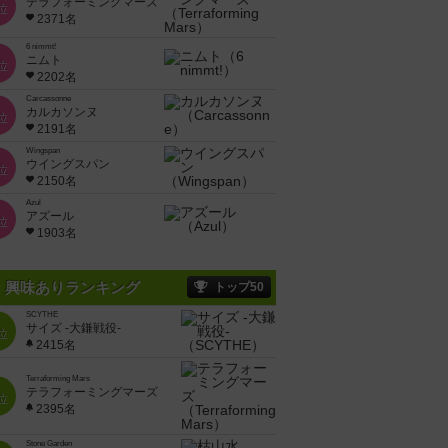
テラフォーミングマーズ
位
2371名
6 nimmt!
ニムト
位
2202名
Carcassonne
カルカソンヌ
位
2191名
Wingspan
ウイングスパン
位
2150名
Azul
アズール
位
1903名
興味ありランキング
トップ50
SCYTHE
サイズ -大鎌戦役-
位
2415名
Terraforming Mars
テラフォーミングマーズ
位
2395名
Stone Garden