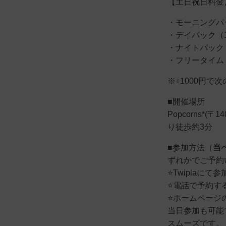
【土日祝日料金
・モーニングパック
・デイパック（13
・ナイトパック（1
・フリータイム（1
※+1000円
■開催場所
Popcorns*(
り徒歩約3分
■参加方法（
当
ずれかでご予約
⭐️Twiplaにて
⭐️電話で予約する
⭐️ホームペー
当日参加も可能
スムーズです。