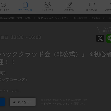
索
新着レビュー
ボードゲーム会
コミュニティ
掲示板一覧
カ
Popcorns*(ポップコーンズ）
Popcorns* 『ハッククラッド会（非公式）』 ※初心者・お一
シェ
盛り上
土
13:30～16:00
曜日
s* 『ハッククラッド会（非公式）』 ※初心
迎！！
町）
*(ポップコーンズ）
*(ポップコーンズ）
参加および気になる！機能の利用には
気になる！
ボドゲーマへのログイン
が必要です。