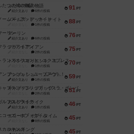
ふたつの城の物語
91
PT
紹介文あり
6件の投稿
ノームズ・アット・ナイト
88
PT
紹介文なし
1件の投稿
マーリン
76
PT
紹介文あり
6件の投稿
フラットアイアン
75
PT
紹介文なし
2件の投稿
トランスオリエント・エクスプレス
70
PT
紹介文なし
1件の投稿
アンブッシュ！：ムーブアウト！
59
PT
紹介文あり
1件の投稿
キャプテン・フリップ：イスラ・ボンバ
51
PT
紹介文なし
2件の投稿
ガルフストライク
46
PT
紹介文あり
1件の投稿
エコーズ・オブ・タイム
45
PT
紹介文なし
8件の投稿
スカルキング
45
PT