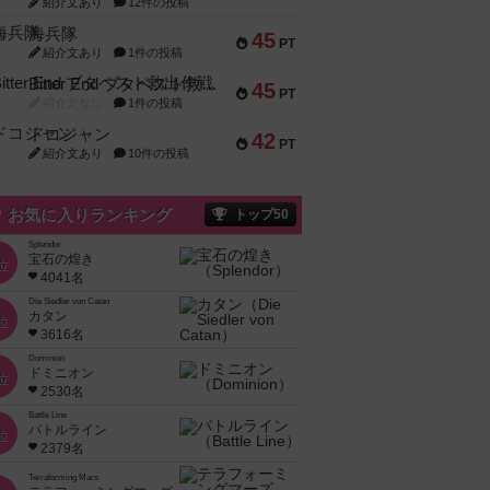
紹介文あり
12件の投稿
海兵隊
45
PT
紹介文あり
1件の投稿
Bitter End ブタペスト救出作戦
45
PT
紹介文なし
1件の投稿
ドコジャン
42
PT
紹介文あり
10件の投稿
お気に入りランキング
トップ50
Splendor
宝石の煌き
位
4041名
Die Siedler von Catan
カタン
位
3616名
Dominion
ドミニオン
位
2530名
Battle Line
バトルライン
位
2379名
Terraforming Mars