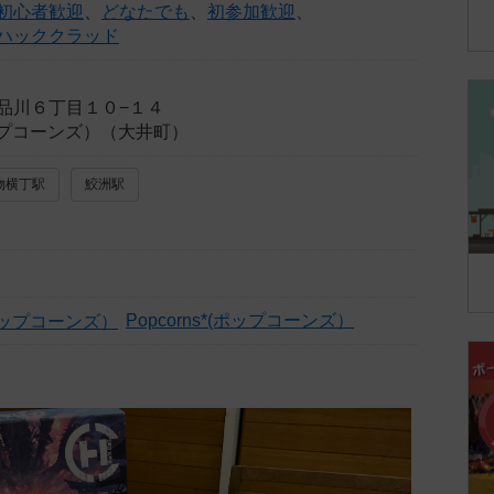
初心者歓迎
、
どなたでも
、
初参加歓迎
、
ハッククラッド
品川６丁目１０−１４
(ポップコーンズ）（大井町）
物横丁駅
鮫洲駅
Popcorns*(ポップコーンズ）