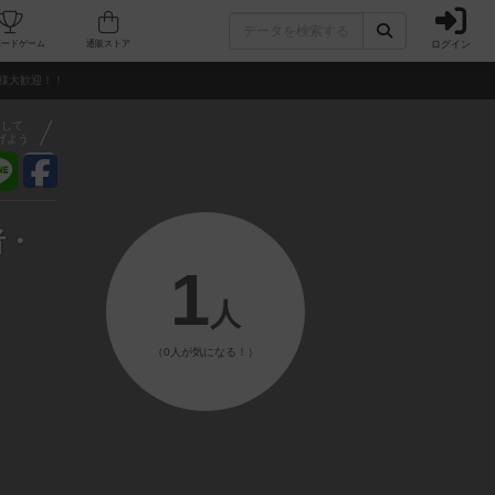
ログイン
フェ/店舗
人気ボードゲーム
通販ストア
人様大歓迎！！
アして
げよう
者・
1
人
（0人が気になる！）