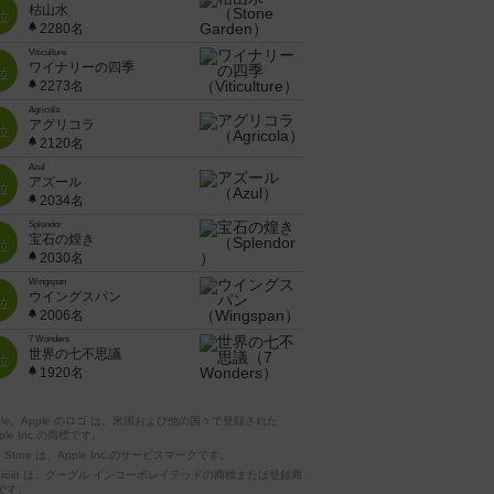
枯山水
位
2280名
Viticulture
ワイナリーの四季
位
2273名
Agricola
アグリコラ
位
2120名
Azul
アズール
位
2034名
Splendor
宝石の煌き
位
2030名
Wingspan
ウイングスパン
位
2006名
7 Wonders
世界の七不思議
位
1920名
pple、Apple のロゴ は、米国および他の国々で登録された
ple Inc.の商標です。
p Store は、Apple Inc.のサービスマークです。
ndroid は、グーグル インコーポレイテッドの商標または登録商
です。