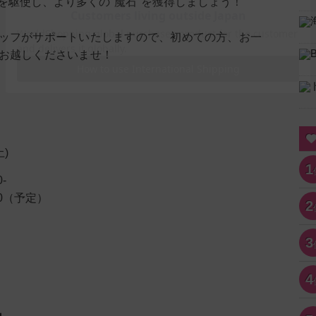
を駆使し、より多くの"魔石"を獲得しましょう！
ッフがサポートいたしますので、初めての方、お一
お越しくださいませ！
土)
1
-
30（予定）
2
3
4