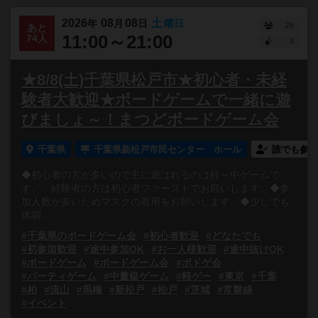
2026
08
08
土
年
月
日
曜日
26
あと
11:00～21:00
74人
3
★8/8(土)千葉県松戸市★初心者・未経
験者大歓迎★ボードゲームで一緒に遊
びましょ～！まつどボードゲーム会
千葉県
千葉県新松戸市民センター ホール
誰でも参加
◆初心者の方が多いので主に遊ばれるのは軽～中ゲームで
す。 経験者の方は初心者ファーストでお願いします。◆参
加人数が多いためマスクの着用をお願いします。◆少しでも
体調...
#千葉県のボードゲーム会
#初心者歓迎
#どなたでも
#初参加歓迎
#途中参加OK
#お一人様歓迎
#途中抜けOK
#ボードゲーム
#ボードゲーム会
#ボドゲ会
#パーティゲーム
#中量級ゲーム
#軽ゲー
#東京
#千葉
#柏
#流山
#馬橋
#新松戸
#松戸
#茨城
#常磐線
#イベント