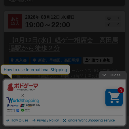
#途中抜けOK
2026
08
12
水
年
月
日
曜日
1
あと
19:00～22:00
15人
0
【8月12日(水)】軽ゲー相席会 高田馬
場駅から徒歩２分
東京都
新宿、早稲田、高田馬場
誰でも参加
高田馬場駅から徒歩2分のボードゲームハウスLIGにて相席会
を開催します！今回はプレイ時間～1時間未満の軽めのゲーム
で遊びます！相席会とはボードゲームを遊びたい人同士...
#東京都のボードゲーム会
#ボードゲーム
#初心者歓迎
#初参加歓迎
#どなたでも
#お一人様歓迎
#途中抜けOK
#途中参加OK
2026
08
12
水
年
月
日
曜日
5
あと
19:00～22:30
15人
0