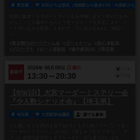
東京都
区民ひろば朋友（池袋駅から徒歩13分・向原駅から徒歩
気軽に参加できるボードゲーム会を開催します！軽めのもの
からじっくり重めのものまで色々なタイプを用意します。ボ
ドゲ持ち込みも歓迎しますので、下にあるQ＆Aをご確認い
た...
#東京都のボードゲーム会
#ボードゲーム
#初心者歓迎
#どなたでも
#お一人様歓迎
#途中参加OK
#東京都
2026
08
09
日
年
月
日
曜日
1
募集中
13:30～20:30
0
【8/9(日)】大宮マーダーミステリー会
『少人数シナリオ会』【埼玉県】
埼玉県
大宮駅前会議室
誰でも参加
少人数シナリオ(PL6人以下)のリクエスト制フリープレイ会！
マーダーミステリーとは一生に一度しかプレイできない、ネ
タバレ厳禁の参加型ミステリーです。初心者の方には当...