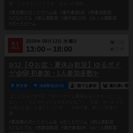
権 ファイナリストです。カタンの挑戦...
#東京都のボードゲーム会
#途中参加OK
#初参加歓迎
#どなたでも
#初心者歓迎
#途中抜けOK
#お一人様歓迎
#ボードゲーム
2026
08
12
水
年
月
日
曜日
4
あと
13:00～18:00
16人
0
8/12【🌻お盆・夏休み歓迎】ゆるボド
ゲ会🎲 初参加・1人参加多数✨
東京都
池袋駅徒歩5分
誰でも参加
連れ添い登録
【こんな会です💡】「ボードゲーム興味あるけどやったこと
ない…」「1人で行っても大丈夫かな？」「お盆、せっかくな
ら誰かと楽しく過ごしたい🌻」「今年の夏、新しい友達や
趣...
#東京都のボードゲーム会
#ボードゲーム
#初心者歓迎
#どなたでも
#初参加歓迎
#途中参加OK
#お一人様歓迎