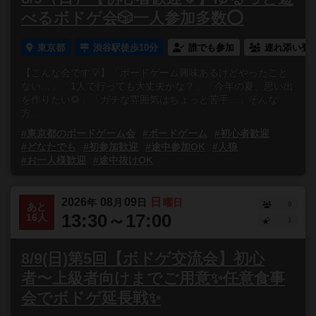
べるボドゲ会🎲一人参加多数⭕️
東京都
渋谷駅徒歩10分
誰でも参加
連れ添い登
【こんな会です💡】「ボードゲーム興味あるけどやったこと
ない…」「1人で行っても大丈夫かな？」「今年の夏、思い出
を作りたい🌻」「ガチな雰囲気はちょっと苦手…」そんな
方...
#東京都のボードゲーム会
#ボードゲーム
#初心者歓迎
#どなたでも
#初参加歓迎
#途中参加OK
#人狼
#お一人様歓迎
#途中抜けOK
2026
08
09
日
年
月
日
曜日
9
あと
13:30～17:00
16人
1
8/9(日)第5回【ボドゲ交流会】初心
者〜上級者向けまでご用意✨任意食事
会でボドゲ延長戦✨