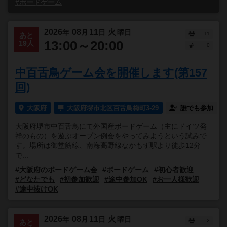
#ボードゲーム
2026
08
11
火
年
月
日
曜日
11
あと
13:00～20:00
19人
0
中百舌鳥ゲーム会を開催します(第157
回)
大阪府
大阪府堺市北区百舌鳥梅町3-29
誰でも参加
大阪府堺市中百舌鳥にて外国産ボードゲーム（主にドイツ発
祥のもの）を遊ぶオープン例会をやってみようという試みで
す。場所は御堂筋線、南海高野線なかもず駅より徒歩12分
で...
#大阪府のボードゲーム会
#ボードゲーム
#初心者歓迎
#どなたでも
#初参加歓迎
#途中参加OK
#お一人様歓迎
#途中抜けOK
2026
08
11
火
年
月
日
曜日
2
あと