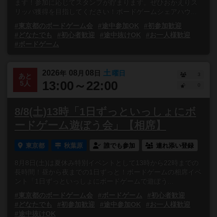
ます！参加に応じてスタンプが貯まります。ぜひおかえりス
リッパ獲得を目指してください！ボードゲームシェアハウ...
#東京都のボードゲーム会
#途中参加OK
#初参加歓迎
#どなたでも
#初心者歓迎
#途中抜けOK
#お一人様歓迎
#ボードゲーム
2026
08
08
土
年
月
日
曜日
3
あと
13:00～22:00
5人
0
8/8(土)13時「1日ずっといっしょにボ
ードゲーム遊ぼう会」【相席】
東京都
秋葉原
誰でも参加
連れ添い登録
8月8日(土)は夏休み特別イベントとして13時から22時までの
長時間！昼から夜までの1日ずっと！ボードゲームの相席イベ
ント「1日ずっといっしょにボードゲームで遊ぼう...
#東京都のボードゲーム会
#ボードゲーム
#初心者歓迎
#どなたでも
#初参加歓迎
#途中参加OK
#お一人様歓迎
#途中抜けOK