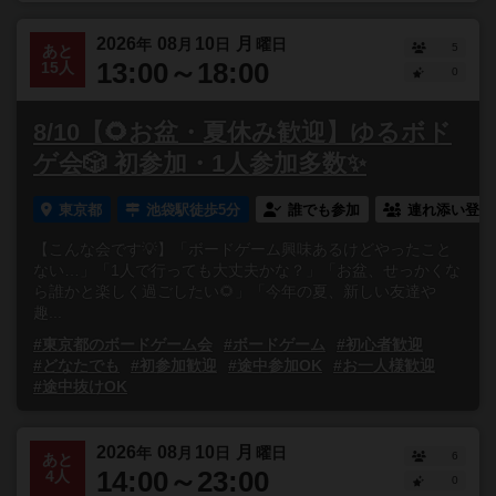
2026
08
10
月
年
月
日
曜日
5
あと
13:00～18:00
15人
0
8/10【🌻お盆・夏休み歓迎】ゆるボド
ゲ会🎲 初参加・1人参加多数✨
東京都
池袋駅徒歩5分
誰でも参加
連れ添い登録
【こんな会です💡】「ボードゲーム興味あるけどやったこと
ない…」「1人で行っても大丈夫かな？」「お盆、せっかくな
ら誰かと楽しく過ごしたい🌻」「今年の夏、新しい友達や
趣...
#東京都のボードゲーム会
#ボードゲーム
#初心者歓迎
#どなたでも
#初参加歓迎
#途中参加OK
#お一人様歓迎
#途中抜けOK
2026
08
10
月
年
月
日
曜日
6
あと
14:00～23:00
4人
0