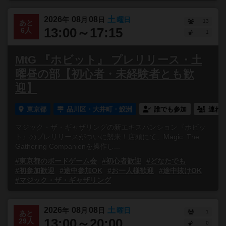
2026
08
08
土
年
月
日
曜日
13
あと
13:00～17:15
6人
1
MtG 『ホビット』 プレリリース・土
曜昼の部【初心者・未経験者とも歓
迎】
東京都
品川区・大井町・鮫洲
誰でも参加
連れ
マジック・ザ・ギャザリングの新エキスパンション『ホビッ
ト』のプレリリースがついに襲来！店頭にて、Magic: The
Gathering Companionを操作し...
#東京都のボードゲーム会
#初心者歓迎
#どなたでも
#初参加歓迎
#途中参加OK
#お一人様歓迎
#途中抜けOK
#マジック・ザ・ギャザリング
2026
08
08
土
年
月
日
曜日
1
あと
13:00～20:00
29人
0