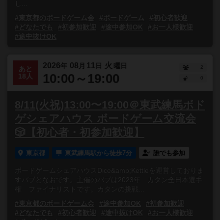
し...
#東京都のボードゲーム会
#ボードゲーム
#初心者歓迎
#どなたでも
#初参加歓迎
#途中参加OK
#お一人様歓迎
#途中抜けOK
2026
08
11
火
年
月
日
曜日
2
あと
10:00～19:00
18人
0
8/11(火祝)13:00〜19:00＠東武練馬ボド
ゲシェアハウス ボードゲーム交流会
🎲【初心者・初参加歓迎】
東京都
東武練馬駅から徒歩7分
誰でも参加
ボードゲームシェアハウスDice&amp;Kettleを運営しておりま
すバブとなおです。主催のバブは2023年 カタン全日本選手
権 ファイナリストです。カタンの挑戦...
#東京都のボードゲーム会
#途中参加OK
#初参加歓迎
#どなたでも
#初心者歓迎
#途中抜けOK
#お一人様歓迎