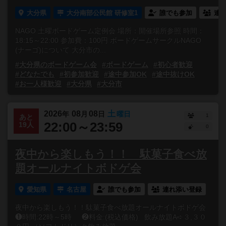
大分県
大分南部公民館 研修室1
誰でも参加
連
NAGO 土曜ボードゲーム定例会 場所：開催場所参照 時間：
18:15～22:00 参加費：100円 ボードゲームサークルNAGO
(ナーゴ)について 大分市の...
#大分県のボードゲーム会
#ボードゲーム
#初心者歓迎
#どなたでも
#初参加歓迎
#途中参加OK
#途中抜けOK
#お一人様歓迎
#大分県
#大分市
2026
08
08
土
年
月
日
曜日
1
あと
22:00～23:59
19人
0
夜中から楽しもう！！ 駄菓子食べ放
題オールナイトボドゲ会
愛知県
名古屋
誰でも参加
連れ添い登録
夜中から楽しもう！！駄菓子食べ放題オールナイトボドゲ会
❶時間:22時～5時 ❷料金:(税込価格) 飲み放題A➪３,３０