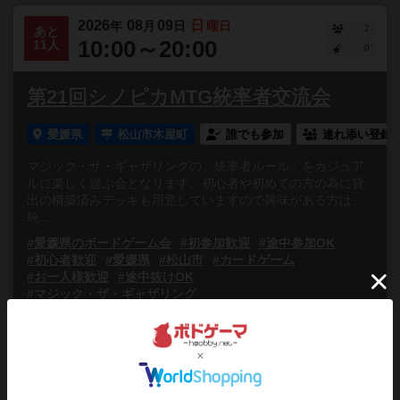
2026
08
09
日
年
月
日
曜日
2
あと
10:00～20:00
11人
0
第21回シノピカMTG統率者交流会
愛媛県
松山市木屋町
誰でも参加
連れ添い登録
マジック・ザ・ギャザリングの「統率者ルール」をカジュア
ルに楽しく遊ぶ会となります。初心者や初めての方の為に貸
出の構築済みデッキも用意していますので興味がある方は、
統...
#愛媛県のボードゲーム会
#初参加歓迎
#途中参加OK
#初心者歓迎
#愛媛県
#松山市
#カードゲーム
#お一人様歓迎
#途中抜けOK
#マジック・ザ・ギャザリング
2026
08
09
日
年
月
日
曜日
1
募集中
13:00～15:45
0