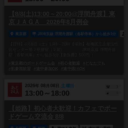
【8/8(土)13:00～20:00@浮間舟渡】東
京ＪＡＧＡ 2026年8月例会
東京都
JR埼京線 浮間舟渡駅（各駅停車）から徒歩3分
【日時】8月8日（土）13時～20時【場所】板橋区立企業活性
化センター第２研修室（２階） JR埼京線 浮間舟渡
駅（各駅停車）から徒歩3分【参加費】500円（...
#東京都のボードゲーム会
#初心者歓迎
#どなたでも
#初参加歓迎
#途中参加OK
#途中抜けOK
2026
08
08
土
年
月
日
曜日
1
あと
13:00～18:00
24人
0
【姫路】初心者大歓迎！カフェでボー
ドゲーム交流会 8/8