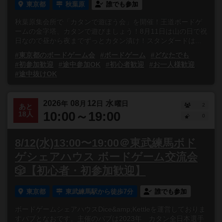
東京都
秋葉原
誰でも参加
秋葉原集会所で「カタンで遊ぼう会」を開催！王道ボードゲ
ームの金字塔、カタンで遊びましょう！8月11日は山の日で祝
日なので昼から夜までずっとカタン漬け！スタンダードは...
#東京都のボードゲーム会
#ボードゲーム
#どなたでも
#初参加歓迎
#途中参加OK
#初心者歓迎
#お一人様歓迎
#途中抜けOK
2026
08
12
水
年
月
日
曜日
2
あと
10:00～19:00
18人
0
8/12(水)13:00〜19:00＠東武練馬ボド
ゲシェアハウス ボードゲーム交流会
🎲【初心者・初参加歓迎】
東京都
東武練馬駅から徒歩7分
誰でも参加
ボードゲームシェアハウスDice&amp;Kettleを運営しておりま
すバブとなおです。主催のバブは2023年 カタン全日本選手