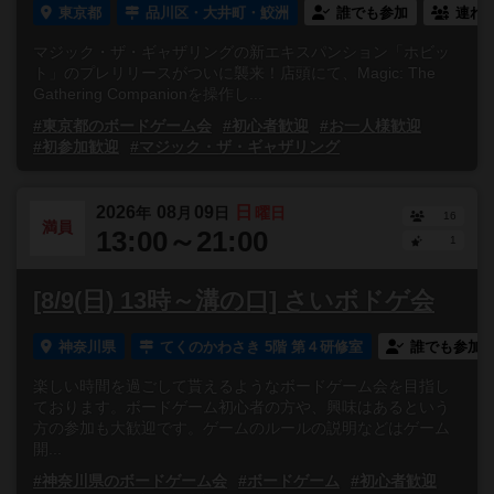
東京都
品川区・大井町・鮫洲
誰でも参加
連れ
マジック・ザ・ギャザリングの新エキスパンション「ホビッ
ト」のプレリリースがついに襲来！店頭にて、Magic: The
Gathering Companionを操作し...
#東京都のボードゲーム会
#初心者歓迎
#お一人様歓迎
#初参加歓迎
#マジック・ザ・ギャザリング
2026
08
09
日
年
月
日
曜日
16
満員
13:00～21:00
1
[8/9(日) 13時～溝の口] さいボドゲ会
神奈川県
てくのかわさき 5階 第４研修室
誰でも参加
楽しい時間を過ごして貰えるようなボードゲーム会を目指し
ております。ボードゲーム初心者の方や、興味はあるという
方の参加も大歓迎です。ゲームのルールの説明などはゲーム
開...
#神奈川県のボードゲーム会
#ボードゲーム
#初心者歓迎