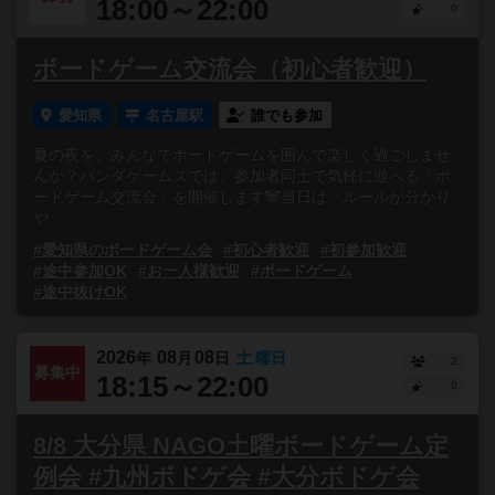
18:00～22:00
0
ボードゲーム交流会（初心者歓迎）
愛知県
名古屋駅
誰でも参加
夏の夜を、みんなでボードゲームを囲んで楽しく過ごしませ
んか？パンダゲームズでは、参加者同士で気軽に遊べる「ボ
ードゲーム交流会」を開催します🐼当日は、ルールが分かり
や...
#愛知県のボードゲーム会
#初心者歓迎
#初参加歓迎
#途中参加OK
#お一人様歓迎
#ボードゲーム
#途中抜けOK
2026
08
08
土
年
月
日
曜日
2
募集中
18:15～22:00
0
8/8 大分県 NAGO土曜ボードゲーム定
例会 #九州ボドゲ会 #大分ボドゲ会