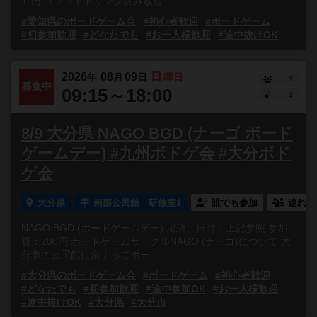
０円 （ソフトドリンク飲み放題...
#愛知県のボードゲーム会
#初心者歓迎
#ボードゲーム
#初参加歓迎
#どなたでも
#お一人様歓迎
#途中抜けOK
2026
08
09
日
年
月
日
曜日
1
募集中
09:15～18:00
1
8/9 大分県 NAGO BGD (ナーゴ ボード
ゲームデー) #九州ボドゲ会 #大分ボド
ゲ会
大分県
南部公民館 研修室1
誰でも参加
連れ添
NAGO BGD (ボードゲームデー) 場所、日時：上記参照 参加
費：200円 ボードゲームサークルNAGO (ナーゴ)について 大
分市の公民館に集まってボー...
#大分県のボードゲーム会
#ボードゲーム
#初心者歓迎
#どなたでも
#初参加歓迎
#途中参加OK
#お一人様歓迎
#途中抜けOK
#大分県
#大分市