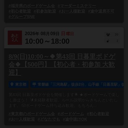
#福井県のボードゲーム会
#マーダーミステリー
#初心者歓迎
#初参加歓迎
#お一人様歓迎
#途中退席不可
#グループSNE
2026
08
09
日
年
月
日
曜日
20
あと
10:00～18:00
2人
2
8/9(日)10:00～🍀第43回 日暮里ボドゲ
会🍀【500円】【初心者・初参加 大歓
迎】
東京都
常磐線「三河島駅」徒歩2分、山手線「日暮里駅」徒歩
第43回 日暮里ボドゲ会を開催します🌟 ★ボードゲームで楽し
く遊ぼう！ 🔰未経験者歓迎。ルール説明からきちんといたし
ます。 🎲ボードゲーム持ち込み歓迎。もちろん...
#東京都のボードゲーム会
#ボードゲーム
#初心者歓迎
#お一人様歓迎
#どなたでも
#途中抜けOK