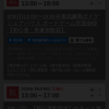
13:00～19:00
15人
0
8/9(日)13:00〜19:00＠東武練馬ボドゲ
シェアハウス ボードゲーム交流会🎲
【初心者・初参加歓迎】
東京都
東武練馬駅から徒歩7分
誰でも参加
🎲8月限定キャンペーン！8月は全部で10回イベントを開催し
ます！参加に応じてスタンプが貯まります。ぜひおかえりス
リッパ獲得を目指してください！ボードゲームシェアハウ...
#東京都のボードゲーム会
#途中参加OK
#初参加歓迎
#どなたでも
#初心者歓迎
#途中抜けOK
#お一人様歓迎
#ボードゲーム
2026
08
09
日
年
月
日
曜日
5
あと
13:00～17:00
15人
0
8/9（日）【初心者歓迎🔰】ゆるっと遊