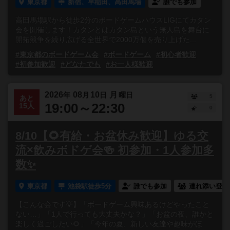
東京都
新宿、早稲田、高田馬場
誰でも参加
高田馬場駅から徒歩2分のボードゲームハウスLIGにてカタン
会を開催します！カタンとはカタン島という無人島を舞台に
開拓競争を繰り広げる全世界で2000万個を売り上げた...
#東京都のボードゲーム会
#ボードゲーム
#初心者歓迎
#初参加歓迎
#どなたでも
#お一人様歓迎
2026
08
10
月
年
月
日
曜日
5
あと
19:00～22:30
15人
0
8/10【🌻有給・お盆休み歓迎】ゆる交
流×飲みボドゲ会🍻 初参加・1人参加多
数✨
東京都
池袋駅徒歩5分
誰でも参加
連れ添い登録
【こんな会です💡】「ボードゲーム興味あるけどやったこと
ない…」「1人で行っても大丈夫かな？」「お盆の夜、誰かと
楽しく過ごしたい🌻」「今年の夏、新しい友達や趣味がほ