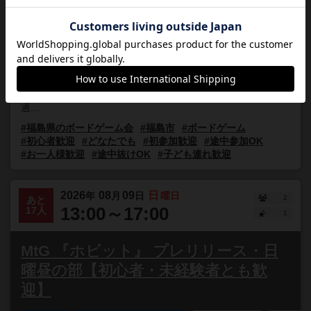
第５回まつかわボードゲーム会
福島県
福島市松川学習センター研修室２
誰でも参加
【事前申込不要】ルールが簡単で短時間で遊べるボードゲー
ムが中心です。子どもと一緒に参加する方が多く、超入門の
会になっています。夏休み真っ最中 涼しい会場で楽しく
過...
#福島県のボードゲーム会
#福島市
#ボードゲーム
#初心者歓迎
#どなたでも
#初参加歓迎
#途中参加OK
#お一人様歓迎
#途中抜けOK
#子ども連れ歓迎
2026
08
09
日
年
月
日
曜日
2
あと
13:00～17:00
17人
1
MtG 『ホビット』 プレリリース・日
曜昼の部【初心者・未経験者とも歓
迎】