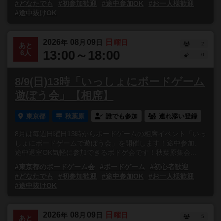
#どなたでも
#初参加歓迎
#途中参加OK
#お一人様歓迎
#途中抜けOK
2026
08
09
日
年
月
日
曜日
2
あと
13:00～18:00
6人
0
8/9(日)13時「いっしょにボードゲーム
遊ぼう会」【相席】
東京都
秋葉原
誰でも参加
連れ添い登録
8月は毎週日曜日13時からボードゲームの相席イベント「いっ
しょにボードゲームで遊ぼう会」を開催します！途中参加、
途中退室OK気軽に参加できるボドゲ会です！秋葉原集会...
#東京都のボードゲーム会
#ボードゲーム
#初心者歓迎
#どなたでも
#初参加歓迎
#途中参加OK
#お一人様歓迎
#途中抜けOK
2026
08
09
日
年
月
日
曜日
5
あと