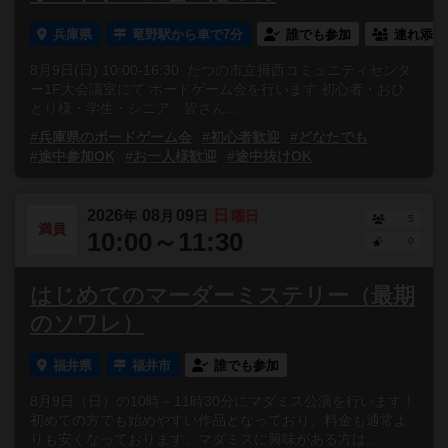
兵庫県
竜野駅から車で7分
誰でも参加
連れ添い
8月9日(日) 10:00-16:30 たつの市立揖西コミュニティセンタ
ー1F大会議室にて ボードゲーム会を行います 初心者・おひ
とり様・学生・シニア 皆さん...
#兵庫県のボードゲーム会
#初心者歓迎
#どなたでも
#途中参加OK
#お一人様歓迎
#途中抜けOK
2026
08
09
日
年
月
日
曜日
5
満員
10:00～11:30
0
はじめてのマーダーミステリー（最期
のソワレ）
福井県
福井市
誰でも参加
8月9日（日）の10時～11時30分にマダミス公演を行います！
初めての方でも始めやすい作品となっており、料金も通常よ
りも安くなっております。マダミスに興味がある方は...