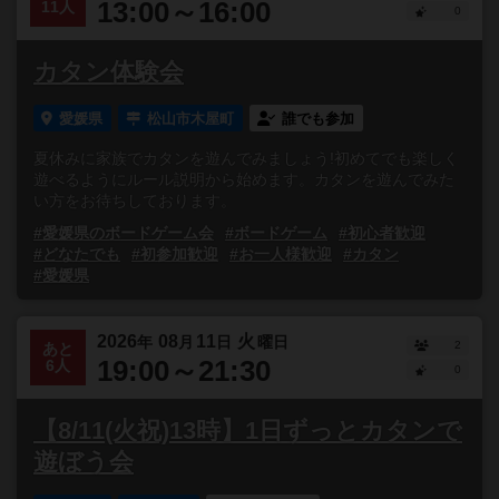
13:00～16:00
11人
0
カタン体験会
愛媛県
松山市木屋町
誰でも参加
夏休みに家族でカタンを遊んでみましょう!初めてでも楽しく
遊べるようにルール説明から始めます。カタンを遊んでみた
い方をお待ちしております。
#愛媛県のボードゲーム会
#ボードゲーム
#初心者歓迎
#どなたでも
#初参加歓迎
#お一人様歓迎
#カタン
#愛媛県
2026
08
11
火
年
月
日
曜日
2
あと
19:00～21:30
6人
0
【8/11(火祝)13時】1日ずっとカタンで
遊ぼう会