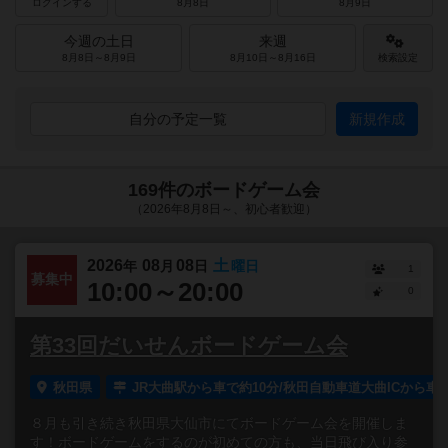
ログインする
8月8日
8月9日
今週の土日
来週
8月8日～8月9日
8月10日～8月16日
検索設定
自分の予定一覧
新規作成
169件のボードゲーム会
（2026年8月8日～、初心者歓迎）
2026
08
08
土
年
月
日
曜日
1
募集中
10:00～20:00
0
第33回だいせんボードゲーム会
秋田県
JR大曲駅から車で約10分/秋田自動車道大曲ICから車で
８月も引き続き秋田県大仙市にてボードゲーム会を開催しま
す！ボードゲームをするのが初めての方も、当日飛び入り参