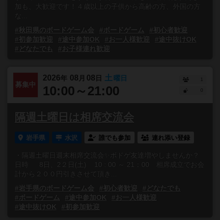
加も、大歓迎です！４歳以上の子供から高齢の方、外国の方
な...
#秋田県のボードゲーム会
#ボードゲーム
#初心者歓迎
#初参加歓迎
#途中参加OK
#お一人様歓迎
#途中抜けOK
#どなたでも
#お子様連れ歓迎
2026
08
08
土
年
月
日
曜日
1
募集中
10:00～21:00
0
隔週土曜日は相席交流会
岩手県
水沢
誰でも参加
連れ添い登録
・隔週土曜日週末相席交流会✨ボドゲ友達増やしませんか？
日時 8日、2２日(土) 10 : 00 ～ 21：00 相席成立でお会
計から２００円引きさせて頂き...
#岩手県のボードゲーム会
#初心者歓迎
#どなたでも
#ボードゲーム
#途中参加OK
#お一人様歓迎
#途中抜けOK
#初参加歓迎