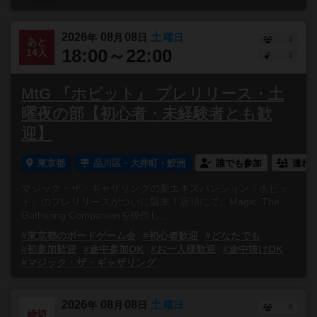
2026
08
08
土
年
月
日
曜日
3
あと
18:00～22:00
14人
1
MtG 『ホビット』 プレリリース・土
曜夜の部【初心者・未経験者とも歓
迎】
東京都
品川区・大井町・鮫洲
誰でも参加
連れ
マジック・ザ・ギャザリングの新エキスパンション『ホビッ
ト』のプレリリースがついに襲来！店頭にて、Magic: The
Gathering Companionを操作し...
#東京都のボードゲーム会
#初心者歓迎
#どなたでも
#初参加歓迎
#途中参加OK
#お一人様歓迎
#途中抜けOK
#マジック・ザ・ギャザリング
2026
08
08
土
年
月
日
曜日
8
締切