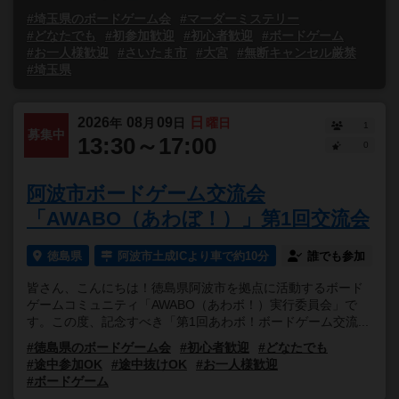
#埼玉県のボードゲーム会
#マーダーミステリー
#どなたでも
#初参加歓迎
#初心者歓迎
#ボードゲーム
#お一人様歓迎
#さいたま市
#大宮
#無断キャンセル厳禁
#埼玉県
2026
08
09
日
年
月
日
曜日
1
募集中
13:30～17:00
0
阿波市ボードゲーム交流会
「AWABO（あわぼ！）」第1回交流会
徳島県
阿波市土成ICより車で約10分
誰でも参加
皆さん、こんにちは！徳島県阿波市を拠点に活動するボード
ゲームコミュニティ「AWABO（あわボ！）実行委員会」で
す。この度、記念すべき「第1回あわボ！ボードゲーム交流...
#徳島県のボードゲーム会
#初心者歓迎
#どなたでも
#途中参加OK
#途中抜けOK
#お一人様歓迎
#ボードゲーム