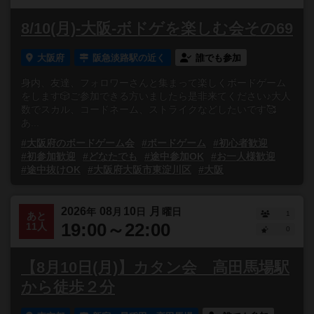
8/10(月)-大阪-ボドゲを楽しむ会その69
大阪府
阪急淡路駅の近く
誰でも参加
身内、友達、フォロワーさんと集まって楽しくボードゲーム
をします🎲ご参加できる方いましたら是非来てください♪大人
数でスカル、コードネーム、ストライクなどしたいです🥰
あ...
#大阪府のボードゲーム会
#ボードゲーム
#初心者歓迎
#初参加歓迎
#どなたでも
#途中参加OK
#お一人様歓迎
#途中抜けOK
#大阪府大阪市東淀川区
#大阪
2026
08
10
月
年
月
日
曜日
1
あと
19:00～22:00
11人
0
【8月10日(月)】カタン会 高田馬場駅
から徒歩２分