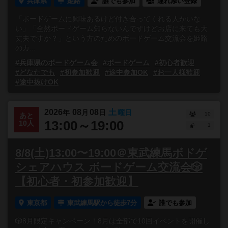
兵庫県
姫路
誰でも参加
連れ添い登録
「ボードゲームに興味あるけど付き合ってくれる人がいな
い」「全然ボードゲーム知らないんですけどお店に来ても大
丈夫ですか？」という方のためのボードゲーム交流会を姫路
のカ...
#兵庫県のボードゲーム会
#ボードゲーム
#初心者歓迎
#どなたでも
#初参加歓迎
#途中参加OK
#お一人様歓迎
#途中抜けOK
2026
08
08
土
年
月
日
曜日
10
あと
13:00～19:00
10人
1
8/8(土)13:00〜19:00＠東武練馬ボドゲ
シェアハウス ボードゲーム交流会🎲
【初心者・初参加歓迎】
東京都
東武練馬駅から徒歩7分
誰でも参加
🎲8月限定キャンペーン！8月は全部で10回イベントを開催し