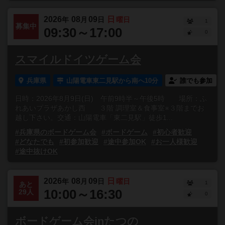
2026
08
09
日
年
月
日
曜日
1
募集中
09:30～17:00
0
スマイルドイツゲーム会
兵庫県
山陽電車東二見駅から南へ10分
誰でも参加
日時：2026年8月9日(日) 午前9時半～午後5時 場所：ふ
れあいプラザあかし西 ３階 調理室＆食事室※３階までお
越し下さい。交通：山陽電車「東二見駅」徒歩1...
#兵庫県のボードゲーム会
#ボードゲーム
#初心者歓迎
#どなたでも
#初参加歓迎
#途中参加OK
#お一人様歓迎
#途中抜けOK
2026
08
09
日
年
月
日
曜日
1
あと
10:00～16:30
29人
0
ボードゲーム会inたつの