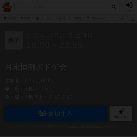
ログイン
ボドゲーマTOP
ボードゲーム会/イベント情報
大阪府のボードゲーム会
2025
7
26
土
年
月
日
曜日
終了
19:00～23:59
月末恒例ボドゲ会
参加者：
1人 / 定員10人
場 所：
大阪府（天六）
会 場：
大阪市北区浮田1-2-10
参加する
気になる！
参加および気になる！機能の利用には
ボドゲーマへのログイン
が必要です。