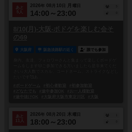
2026
08
10
月
年
月
日
曜日
5
あと
14:00～23:00
5人
0
8/10(月)-大阪-ボドゲを楽しむ会そ
の69
大阪府
阪急淡路駅の近く
誰でも参加
身内、友達、フォロワーさんと集まって楽しくボードゲ
ームをします🎲ご参加できる方いましたら是非来てくだ
さい♪大人数でスカル、コードネーム、ストライクなどし
たいです🥰あ...
#ボードゲーム
#初心者歓迎
#初参加歓迎
#どなたでも
#途中参加OK
#お一人様歓迎
#途中抜けOK
#大阪府大阪市東淀川区
#大阪
2026
08
20
木
年
月
日
曜日
1
あと
18:00～23:00
11人
0