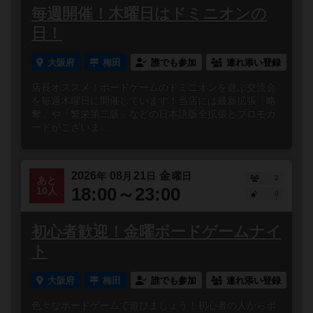
毎週開催！木曜日はドミニオンの
日！
大阪府
梅田
誰でも参加
連れ添い登録
店長オススメ！ボードゲームのドミニオンを遊ぶ交流会
を毎週木曜日に開催しています！当店には最新拡張「略
奪」や「繁栄第二版」などの日本語版全拡張とプロモカ
ードがございま...
2026
08
21
金
年
月
日
曜日
2
あと
18:00～23:00
10人
0
初心者歓迎！金曜ボードゲームナイ
ト
大阪府
梅田
誰でも参加
連れ添い登録
色々なボードゲームで遊びましょう！初心者の人からボ