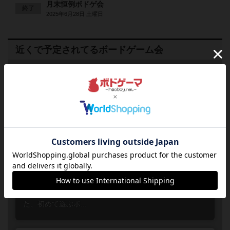
月末恒例ボドゲ会
終了
2025年6月28日 土曜日
近くで予定されてるボードゲーム会
2026
08
07
金
年
月
日
曜日
4
あと
18:00～23:00
8人
0
初心者歓迎！金曜ボードゲームナイ
ト
大阪府
梅田
誰でも参加
連れ添い登録
色々なボードゲームで遊びましょう！初心者の人からボ
ードゲームが大好きな人までどなたでも大歓迎！おひと
り様でご来店頂いても相席で遊んでいただけます。ま
た、初めて遊ぶボ...