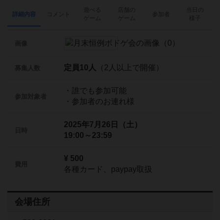
遊べる
店舗の
当日の
詳細内容
コメント
参加者
ゲーム
ゲーム
様子
画像
定員10人
（2人以上で開催）
募集人数
・誰でも参加可能
参加対象者
・参加者のお連れ様
2025年7月26日（土）
日時
19:00～23:59
¥ 500
費用
各種カード、paypay取扱
会場住所