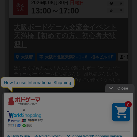
2026
08
30
日
年
月
日
曜日
9
あと
13:00～17:00
3人
0
大阪ボードゲーム交流会イベント
天満橋【初めての方、初心者大歓
迎】
大阪府
大阪市北区天満2－1－8 根本ビル２F
誰で
はじめてでも大丈夫！みんなで楽しむボードゲームパー
ティー♪ボードゲーム初心者さんも、経験者さんも大歓
迎！笑って、しゃべって、いつのまにか仲良くなっちゃ
う✨みんなでワ...
閉じる
Copyright (c)
ボードゲームのプレイ履歴を記録し
【ボドゲーマ】ボードゲームの総合情報サイト
て、
All rights reserved.
自分のデータを管理しませんか？
約75,000人
がボドゲーマを利用中！