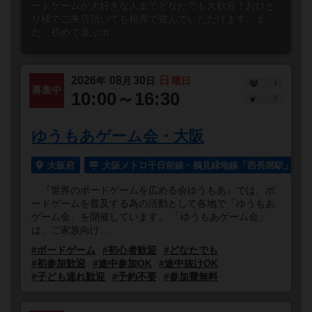
ードゲームが大好きな人までどなたでも大歓迎！おひと
り様でご来店頂いても相席で遊んでいただけます。ま
た、初めて遊ぶボ...
2026
08
30
日
年
月
日
曜日
1
募集中
10:00～16:30
0
ゆうもあゲーム会・大阪
大阪府
大阪メトロ千日前線・鶴見緑地線「西長堀駅」より
『世界のボードゲームを広める会ゆうもあ』では、ボ
ードゲームを普及する為の活動として各地で「ゆうもあ
ゲーム会」を開催しています。 「ゆうもあゲーム会」
は、ご家族向け...
#ボードゲーム
#初心者歓迎
#どなたでも
#初参加歓迎
#途中参加OK
#途中抜けOK
#子ども連れ歓迎
#予約不要
#参加費無料