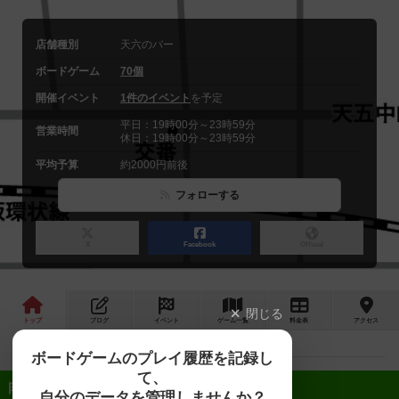
店舗種別
天六のバー
ボードゲーム
70個
開催イベント
1件のイベント
を予定
平日：19時00分～23時59分
営業時間
休日：19時00分～23時59分
平均予算
約2000円前後
フォローする
X
Facebook
Official
閉じる
トップ
ブログ
イベント
ゲーム
一覧
料金
表
アクセス
ボードゲームのプレイ履歴を記録し
て、
近日開催予定のイベント
自分のデータを管理しませんか？