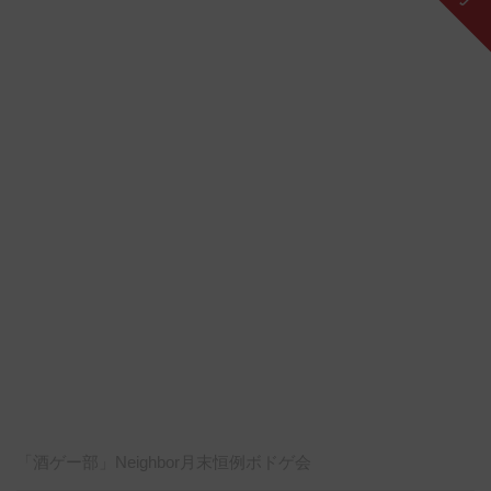
「酒ゲー部」Neighbor月末恒例ボドゲ会