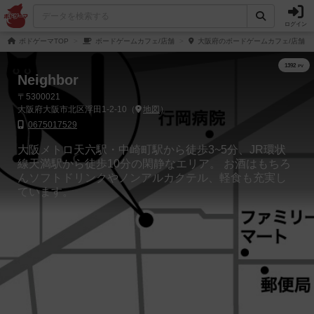
ログイン
ボドゲーマTOP
ボードゲームカフェ/店舗
大阪府のボードゲームカフェ/店舗
Neighbor
〒5300021
大阪府大阪市北区浮田1-2-10（
地図
）
0675017529
大阪メトロ天六駅・中崎町駅から徒歩3~5分、JR環状
線天満駅から徒歩10分の閑静なエリア。 お酒はもちろ
んソフトドリンクやノンアルカクテル、軽食も充実し
ています。