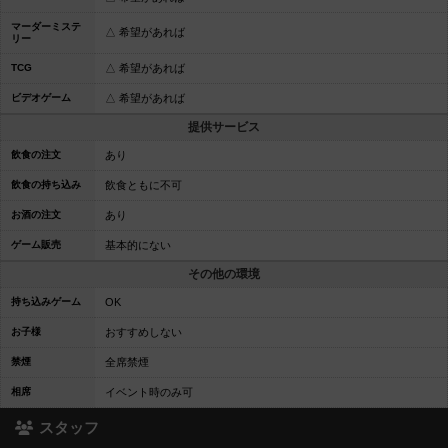
マーダーミステ
△ 希望があれば
リー
TCG
△ 希望があれば
ビデオゲーム
△ 希望があれば
提供サービス
飲食の注文
あり
飲食の持ち込み
飲食ともに不可
お酒の注文
あり
ゲーム販売
基本的にない
その他の環境
持ち込みゲーム
OK
お子様
おすすめしない
禁煙
全席禁煙
相席
イベント時のみ可
スタッフ