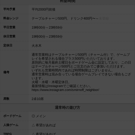
料金/時間
平均予算
平均2000円前後
料金レンジ
テーブルチャージ500円、ドリンク400円〜～
未登録
平日営業
19時00分～23時59分
休日営業
19時00分～23時59分
定休日
火水木
通常営業時はテーブルチャージ500円（チャーム付）で、ゲームプ
レイを希望される場合プラス500円いただいております。
原則的に毎月最終土曜日をボードゲーム会に設定しており、この日
はテーブルチャージ500円とご注文のみでご参加いただけます。
いずれも営業時間内であれば時間制限はございません。
備考
通常営業時は混み合っている場合ゲームプレイできない場合もござ
います。
火曜・水曜・木曜定休日。
最新情報はInstagramでご確認ください。
https://www.instagram.com/smirnoff_neighbor/
席数
2卓10席
通常時の遊び方
ボードゲーム
◎ メイン
人狼ゲーム
△ 希望があれば
TRPG
△ 希望があれば