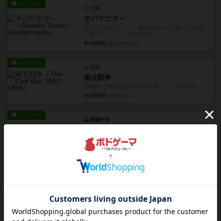
レビュー
充実
オバケだぞ～
対人アナログプレイ。簡単なルールで誰とでも遊
べるゲーム。こんなの子ども...
約2時間前
by おーちゃん
レビュー
充実
南北戦争
1983年にVictory Gamesが出版した『The Civil ...
約6時間前
by Chaco
レビュー
画像付き
ファイアー・ブルズ / 火牛陣
火牛を引き連れて敵を殲滅させる。縦か斜めで前2
列まで攻撃できるが、自分...
約8時間前
by うらまこ
レビュー
フリップ７
カードをめくるかパスをするかを決めてパスした
時のカード数字が得点になる...
約8時間前
by mob567