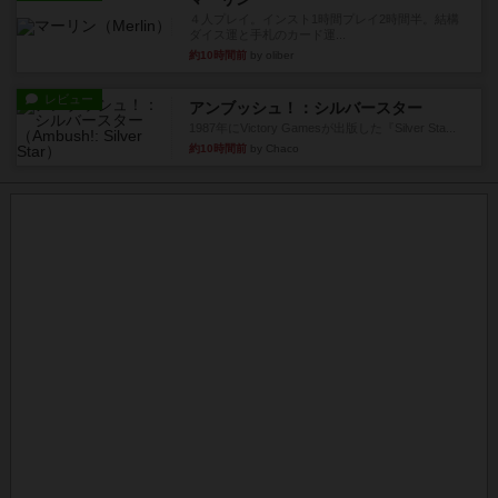
４人プレイ。インスト1時間プレイ2時間半。結構
ダイス運と手札のカード運...
約10時間前
by oliber
レビュー
アンブッシュ！：シルバースター
1987年にVictory Gamesが出版した『Silver Sta...
約10時間前
by Chaco