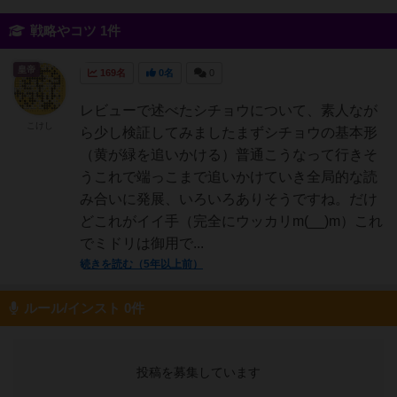
戦略やコツ 1件
皇帝
169名
0名
0
レビューで述べたシチョウについて、素人なが
こけし
ら少し検証してみましたまずシチョウの基本形
（黄が緑を追いかける）普通こうなって行きそ
うこれで端っこまで追いかけていき全局的な読
み合いに発展、いろいろありそうですね。だけ
どこれがイイ手（完全にウッカリm(__)m）これ
でミドリは御用で...
続きを読む（5年以上前）
ルール/インスト 0件
投稿を募集しています