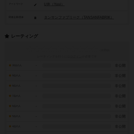
U井（Yuui）
アートワーク
タンサンファブリーク（TANSANFABRIK）
関連企業/団体
レーティング
レーティングを行うには
ログイン
が必要です
-
非公開
10点の人
-
非公開
9点の人
-
非公開
8点の人
-
非公開
7点の人
-
非公開
6点の人
-
非公開
5点の人
-
非公開
4点の人