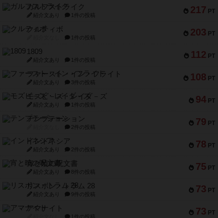
ガルフストライク
217
PT
紹介文あり
1件の投稿
クルティボ
203
PT
紹介文なし
1件の投稿
1809
112
PT
紹介文あり
1件の投稿
ファースト・イン・フライト
108
PT
紹介文あり
3件の投稿
モズビ－ズ・レイダ－ズ
94
PT
紹介文あり
1件の投稿
テンプテーション
79
PT
紹介文なし
2件の投稿
インドネシア
78
PT
紹介文あり
2件の投稿
宵と暁の呪文書
75
PT
紹介文あり
8件の投稿
リスボン・トラム 28
73
PT
紹介文あり
9件の投稿
アマナイト
73
PT
紹介文なし
1件の投稿