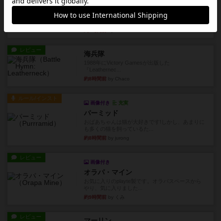
レビュー
コンセプト
親のプレイヤーがお題を決めて限られたヒントの
中から他のプレイヤーに当て...
約8時間前
by mob567
レビュー
海兵隊
1988年にVictory Gamesが出版した
『Leathernec...
約8時間前
by Chaco
ルール/インスト
画像付き
充実
パーミッド
おばあちゃんは猫が大好きです!しかし、あまりに
も多くの猫を飼っているた...
約8時間前
by jurong
レビュー
画像付き
オラパ・マイン
お気に入りのplayte製です。オラパスペースから
やり、気に入りました...
約9時間前
by くみ
レビュー
マーリン