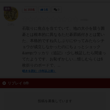
皇帝
153名
1名
0
こけし
石取りに焦点を当てていて、地の大小を競う囲
碁とは根本的に異なるただ碁罫紙付きとは驚い
た、本格的ですね久しぶりにやってみたらシチ
ョウが成立しなかったのにちょっとショック
&amp;ウッカリ（追記）↑少し検証したら間違っ
てたようです、お恥ずかしい…惜しむらくは6
枚折りのボードで、...
続きを読む（5年以上前）
リプレイ 0件
投稿を募集しています