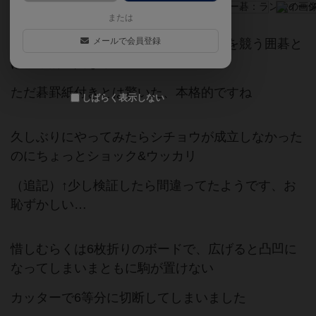
または
メールで会員登録
石取りに焦点を当てていて、地の大小を競う囲碁と
は根本的に異なる
ただ碁罫紙付きとは驚いた、本格的ですね
しばらく表示しない
久しぶりにやってみたらシチョウが成立しなかった
のにちょっとショック&ウッカリ
（追記）↑少し検証したら間違ってたようです、お
恥ずかしい…
惜しむらくは6枚折りのボードで、広げると凸凹に
なってしまいまともに駒が置けない
カッターで6等分に切断してしまいました