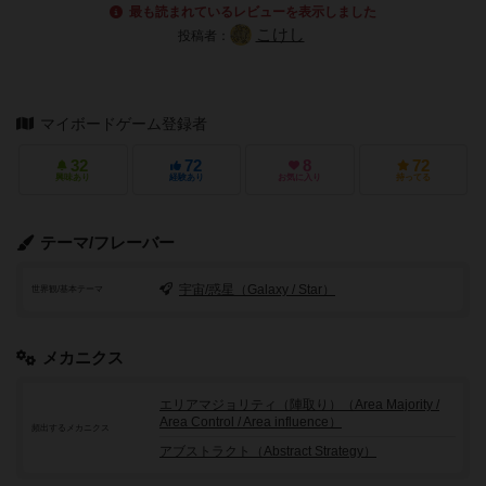
最も読まれているレビューを表示しました
こけし
投稿者：
マイボードゲーム登録者
32
72
8
72
興味あり
経験あり
お気に入り
持ってる
テーマ/フレーバー
宇宙/惑星（Galaxy / Star）
世界観/基本テーマ
メカニクス
エリアマジョリティ（陣取り）（Area Majority /
Area Control / Area influence）
頻出するメカニクス
アブストラクト（Abstract Strategy）