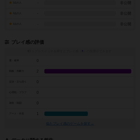
-
非公開
3点の人
-
非公開
2点の人
-
非公開
1点の人
プレイ感の評価
トグルスイッチを押すとプレイ感（
※
）の投票ができます
0
運・確率
2
戦略・判断力
0
交渉・立ち回り
0
心理戦・ブラフ
0
攻防・戦闘
1
アート・外見
似たプレイ感のゲームを探す→