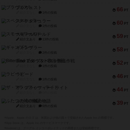
ブラヴェスト
66
PT
紹介文なし
1件の投稿
スペクタキュラー
60
PT
紹介文なし
1件の投稿
スモールワールド
59
PT
紹介文あり
13件の投稿
ギャンブラー
58
PT
紹介文なし
2件の投稿
Bitter End ブタペスト救出作戦
52
PT
紹介文なし
1件の投稿
ラピード
46
PT
紹介文なし
1件の投稿
ザ・フラッフィー・ライト
44
PT
紹介文なし
0件の投稿
ふたつの城の物語
39
PT
紹介文あり
6件の投稿
※Apple、Apple のロゴ は、米国および他の国々で登録されたApple Inc.の商標です。
※App Store は、Apple Inc.のサービスマークです。
※Android は、グーグル インコーポレイテッドの商標または登録商標です。