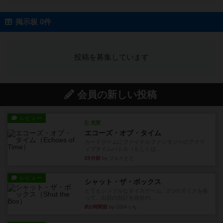
掲示板 0件
投稿を募集しています
会員の新しい投稿
レビュー
充実
エコーズ・オブ・タイム
カードゲームにファイナルファンタジーのアクテ
ィブタイムバトル（もしくは...
25分前
by ジェイとと
レビュー
シャット・ザ・ボックス
とてもシンプルなダイスゲーム。2つのダイスを振
って、出目の合計を自分の...
約1時間前
by OSAっち