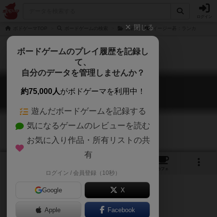
ログイン
閉じる
ボドゲーマTOP
ボードゲームの検索
囲碁
イージー碁：ランカ
ボードゲームのプレイ履歴を記録し
て、
自分のデータを管理しませんか？
イージー碁：ランカ
約75,000人
がボドゲーマを利用中！
Easy GO: Ranka
遊んだボードゲームを記録する
気になるゲームのレビューを読む
お気に入り作品・所有リストの共
有
5
2
17
トップ
画像
動画
レビュー
カフェ
ログイン / 会員登録（10秒）
Google
X
Apple
Facebook