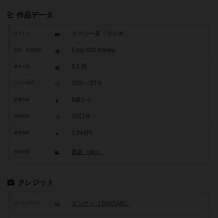
作品データ
イージー碁：ランカ
タイトル
Easy GO: Ranka
原題・英題表記
2人用
参加人数
15分～27分
プレイ時間
8歳から
対象年齢
2011年～
発売時期
1,944円
参考価格
囲碁（Igo）
関連作品
クレジット
タンサン（TANSAN）
ゲームデザイン