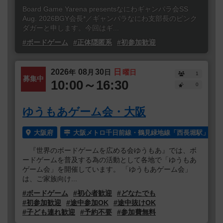
Board Game Yarena presentsなにわギャンパラ会SS
Aug. 2026BGY会長*／ギャンパラなにわ支部長のピンク
ダガーと申します。今回はギ...
#ボードゲーム
#正体隠匿系
#初参加歓迎
2026
08
30
日
年
月
日
曜日
1
募集中
10:00～16:30
0
ゆうもあゲーム会・大阪
大阪府
大阪メトロ千日前線・鶴見緑地線「西長堀駅」より
『世界のボードゲームを広める会ゆうもあ』では、ボ
ードゲームを普及する為の活動として各地で「ゆうもあ
ゲーム会」を開催しています。 「ゆうもあゲーム会」
は、ご家族向け...
#ボードゲーム
#初心者歓迎
#どなたでも
#初参加歓迎
#途中参加OK
#途中抜けOK
#子ども連れ歓迎
#予約不要
#参加費無料