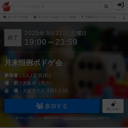
ログイン
ボドゲーマTOP
ボードゲーム会/イベント情報
大阪府のボードゲーム会
2025
5
31
土
年
月
日
曜日
終了
19:00～23:59
月末恒例ボドゲ会
参加者：
1人 / 定員10人
場 所：
大阪府（天六）
会 場：
大阪市北区浮田1-2-10
参加する
気になる！
参加および気になる！機能の利用には
ボドゲーマへのログイン
が必要です。