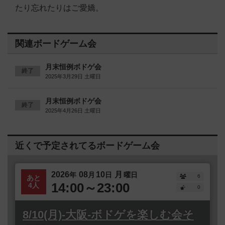
たり忘れたりはご愛嬌。
関連ボードゲーム会
月末恒例ボドゲ会
終了
2025年3月29日 土曜日
月末恒例ボドゲ会
終了
2025年4月26日 土曜日
近くで予定されてるボードゲーム会
2026
08
10
月
年
月
日
曜日
6
あと
14:00～23:00
4人
0
8/10(月)-大阪-ボドゲを楽しむ会そ