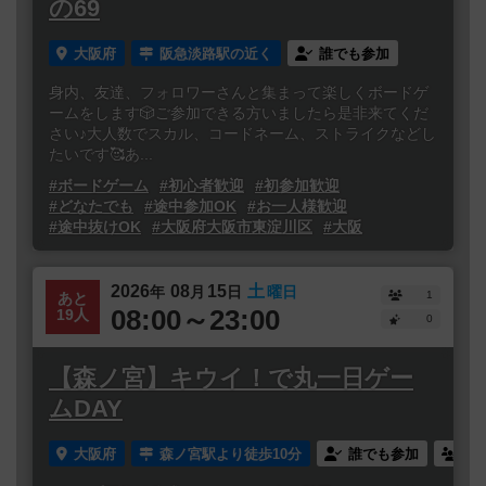
の69
大阪府
阪急淡路駅の近く
誰でも参加
身内、友達、フォロワーさんと集まって楽しくボードゲ
ームをします🎲ご参加できる方いましたら是非来てくだ
さい♪大人数でスカル、コードネーム、ストライクなどし
たいです🥰あ...
#ボードゲーム
#初心者歓迎
#初参加歓迎
#どなたでも
#途中参加OK
#お一人様歓迎
#途中抜けOK
#大阪府大阪市東淀川区
#大阪
2026
08
15
土
年
月
日
曜日
1
あと
08:00～23:00
19人
0
【森ノ宮】キウイ！で丸一日ゲー
ムDAY
大阪府
森ノ宮駅より徒歩10分
誰でも参加
連