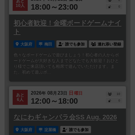
あと
18:00～23:00
10人
0
初心者歓迎！金曜ボードゲームナイ
ト
大阪府
梅田
誰でも参加
連れ添い登録
色々なボードゲームで遊びましょう！初心者の人からボ
ードゲームが大好きな人までどなたでも大歓迎！おひと
り様でご来店頂いても相席で遊んでいただけます。ま
た、初めて遊ぶボ...
2026
08
23
日
年
月
日
曜日
10
あと
12:00～18:00
6人
0
なにわギャンパラ会SS Aug. 2026
大阪府
淀屋橋
誰でも参加