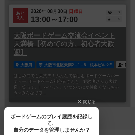
2026
08
30
日
年
月
日
曜日
9
あと
13:00～17:00
3人
0
大阪ボードゲーム交流会イベント
天満橋【初めての方、初心者大歓
迎】
大阪府
大阪市北区天満2－1－8 根本ビル２F
誰で
はじめてでも大丈夫！みんなで楽しむボードゲームパー
ティー♪ボードゲーム初心者さんも、経験者さんも大歓
迎！笑って、しゃべって、いつのまにか仲良くなっちゃ
う✨みんなでワ...
閉じる
Copyright (c)
ボードゲームのプレイ履歴を記録し
【ボドゲーマ】ボードゲームの総合情報サイト
て、
All rights reserved.
自分のデータを管理しませんか？