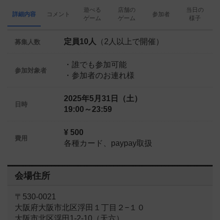
遊べる
店舗の
当日の
詳細内容
コメント
参加者
ゲーム
ゲーム
様子
定員10人
（2人以上で開催）
募集人数
・誰でも参加可能
参加対象者
・参加者のお連れ様
2025年5月31日（土）
日時
19:00～23:59
¥ 500
費用
各種カード、paypay取扱
会場住所
〒530-0021
大阪府大阪市北区浮田１丁目２−１０
大阪市北区浮田1-2-10（天六）