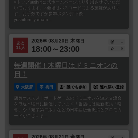
※トップ画像は公式ホームページより引用させていただ
いております。※会場はパスコードによる施錠がありま
す。お手数ですが参加ボタン押下後、
yoshifumi.yamam...
2026
08
20
木
年
月
日
曜日
1
あと
18:00～23:00
11人
0
毎週開催！木曜日はドミニオンの
日！
大阪府
梅田
誰でも参加
連れ添い登録
店長オススメ！ボードゲームのドミニオンを遊ぶ交流会
を毎週木曜日に開催しています！当店には最新拡張「略
奪」や「繁栄第二版」などの日本語版全拡張とプロモカ
ードがございま...
2026
08
21
金
年
月
日
曜日
2