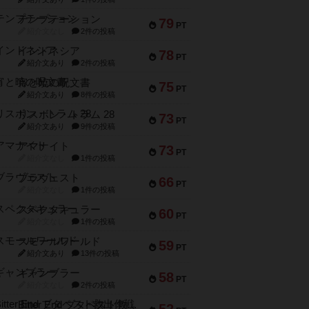
テンプテーション
79
PT
紹介文なし
2件の投稿
インドネシア
78
PT
紹介文あり
2件の投稿
宵と暁の呪文書
75
PT
紹介文あり
8件の投稿
リスボン・トラム 28
73
PT
紹介文あり
9件の投稿
アマナイト
73
PT
紹介文なし
1件の投稿
ブラヴェスト
66
PT
紹介文なし
1件の投稿
スペクタキュラー
60
PT
紹介文なし
1件の投稿
スモールワールド
59
PT
紹介文あり
13件の投稿
ギャンブラー
58
PT
紹介文なし
2件の投稿
Bitter End ブタペスト救出作戦