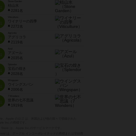
Stone Garden
枯山水
位
2281名
Viticulture
ワイナリーの四季
位
2272名
Agricola
アグリコラ
位
2119名
Azul
アズール
位
2035名
Splendor
宝石の煌き
位
2028名
Wingspan
ウイングスパン
位
2006名
7 Wonders
世界の七不思議
位
1919名
pple、Apple のロゴ は、米国および他の国々で登録された
ple Inc.の商標です。
p Store は、Apple Inc.のサービスマークです。
ndroid は、グーグル インコーポレイテッドの商標または登録商