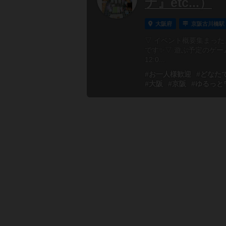
ナ』etc...）
大阪府
京阪古川橋駅
▽ イベント概要集まっ
です✨▽ 遊ぶ予定のゲーム
12:0...
#お一人様歓迎
#どなた
#大阪
#京阪
#ゆるっと