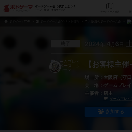
ボードゲーム会に参加しよう！
イベント作成・参加サービス
データベース
検
ボドゲーマTOP
ボードゲーム会/イベント情報
大阪府のボードゲーム会
2024
4
6
終了
年
月
日
【お客様主催イ
場 所：
大阪府（守口
会 場：
ゲームプレイ
主催者：
店主
ゲームプレイ
参加する