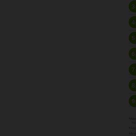
3
4
5
6
7
8
9
※A
Ap
※Ap
※A