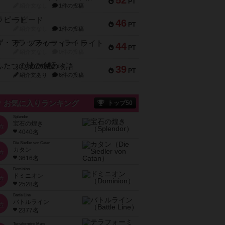
52
PT
紹介文なし
1件の投稿
ラピード
46
PT
紹介文なし
1件の投稿
ザ・フラッフィー・ライト
44
PT
紹介文なし
0件の投稿
ふたつの城の物語
39
PT
紹介文あり
6件の投稿
お気に入りランキング
トップ50
Splendor
宝石の煌き
位
4040名
Die Siedler von Catan
カタン
位
3616名
Dominion
ドミニオン
位
2528名
Battle Line
バトルライン
位
2377名
Terraforming Mars