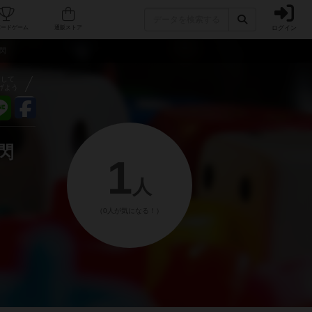
ログイン
フェ/店舗
人気ボードゲーム
通販ストア
一閃
アして
げよう
閃
1
人
（0人が気になる！）