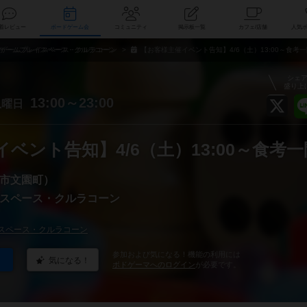
索
新着レビュー
ボードゲーム会
コミュニティ
掲示板一覧
カ
ゲームプレイスペース・クルラコーン
【お客様主催イベント告知】4/6（土）13:00～食考
シェ
盛り上
土
13:00～23:00
曜日
ベント告知】4/6（土）13:00～食考一
市文園町）
スペース・クルラコーン
スペース・クルラコーン
参加および気になる！機能の利用には
気になる！
ボドゲーマへのログイン
が必要です。