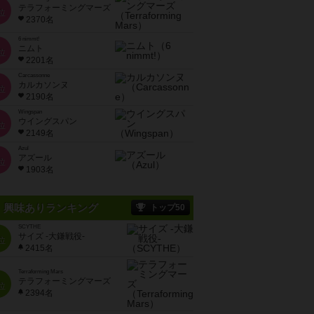
テラフォーミングマーズ
位
2370名
6 nimmt!
ニムト
位
2201名
Carcassonne
カルカソンヌ
位
2190名
Wingspan
ウイングスパン
位
2149名
Azul
アズール
位
1903名
興味ありランキング
トップ50
SCYTHE
サイズ -大鎌戦役-
位
2415名
Terraforming Mars
テラフォーミングマーズ
位
2394名