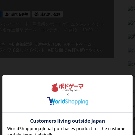
誰でも参加
連れ添い登録
たメンバーで、中・重量級のボードゲームを遊ぶイベント
名作重量級ゲーム『コンテナ』 ▽ 開始 10:00 ～
でも
#初参加歓迎
#途中抜けOK
#ボードゲーム
ワイワイ楽しむイベント
#初対面でも打ち解けやすい♪