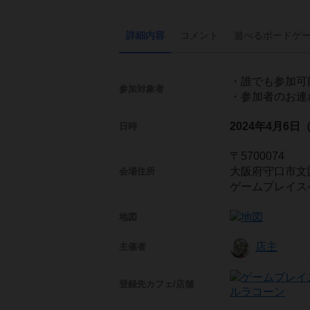
詳細内容
コメント
遊べる
ボード
ゲ
・誰でも参加可
参加対象者
・参加者のお連
2024年4月6日
日時
〒5700074
大阪府守口市文園
会場住所
ゲームプレイス
地図
店主
主催者
登録先
カフェ/店舗
ルラコーン