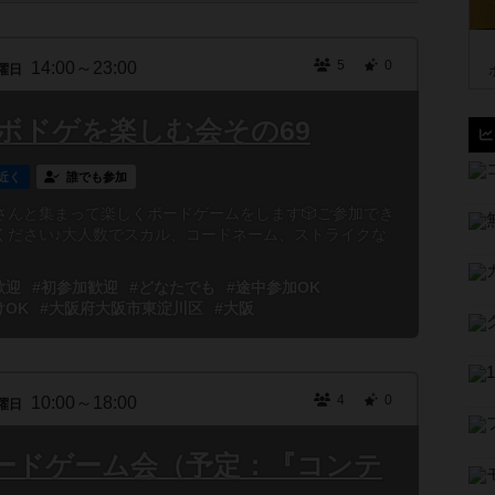
5
0
14:00～23:00
曜日
大阪-ボドゲを楽しむ会その69
近く
誰でも参加
さんと集まって楽しくボードゲームをします🎲ご参加でき
ください♪大人数でスカル、コードネーム、ストライクな
歓迎
#初参加歓迎
#どなたでも
#途中参加OK
けOK
#大阪府大阪市東淀川区
#大阪
4
0
10:00～18:00
曜日
ードゲーム会（予定：『コンテ