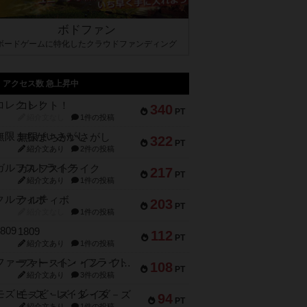
ボドファン
ボードゲームに特化したクラウドファンディング
アクセス数 急上昇中
コレクト！
340
PT
紹介文なし
1件の投稿
無限まちがいさがし
322
PT
紹介文あり
2件の投稿
ガルフストライク
217
PT
紹介文あり
1件の投稿
クルティボ
203
PT
紹介文なし
1件の投稿
1809
112
PT
紹介文あり
1件の投稿
ファースト・イン・フライト
108
PT
紹介文あり
3件の投稿
モズビ－ズ・レイダ－ズ
94
PT
紹介文あり
1件の投稿