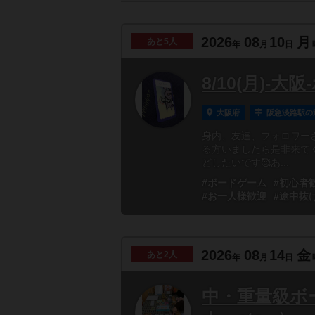
2026
08
10
月
あと
5人
年
月
日
8/10(月)-
大阪府
阪急淡路駅の
身内、友達、フォロワー
る方いましたら是非来て
どしたいです🥰あ...
#ボードゲーム
#初心者
#お一人様歓迎
#途中抜
2026
08
14
金
あと
2人
年
月
日
中・重量級ボ