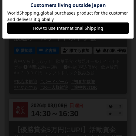
2026
08
08
土
年
月
日
曜日
1
あと
22:00～23:59
19人
0
夜中から楽しもう！！ 駄菓子食べ
放題オールナイトボドゲ会
愛知県
名古屋
誰でも参加
連れ添い登録
夜中から楽しもう！！駄菓子食べ放題オールナイトボド
ゲ会 ❶時間:22時～5時 ❷料金:(税込価格) 飲み放題
A➪３,３００円 （ソフトドリンク飲み放題...
#初心者歓迎
#ボードゲーム
#初参加歓迎
#どなたでも
#お一人様歓迎
#途中抜けOK
2026
08
09
日
年
月
日
曜日
5
あと
14:30～16:30
40人
0
【優勝賞金5万円にUP!】活動資金