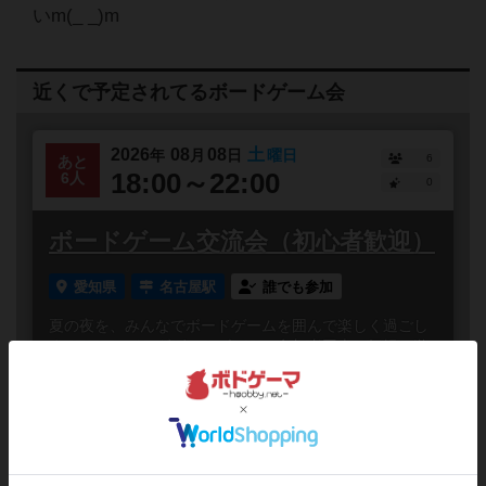
いm(_ _)m
近くで予定されてるボードゲーム会
2026
08
08
土
年
月
日
曜日
6
あと
18:00～22:00
6人
0
ボードゲーム交流会（初心者歓迎）
愛知県
名古屋駅
誰でも参加
夏の夜を、みんなでボードゲームを囲んで楽しく過ごし
ませんか？パンダゲームズでは、参加者同士で気軽に遊
べる「ボードゲーム交流会」を開催します🐼当日は、ル
ールが分かりや...
#初心者歓迎
#初参加歓迎
#途中参加OK
#お一人様歓迎
#ボードゲーム
#途中抜けOK