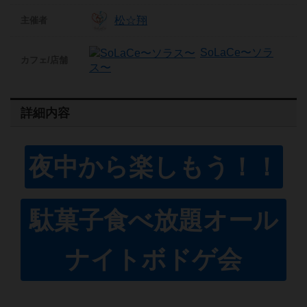
松☆翔
主催者
SoLaCe〜ソラ
カフェ/店舗
ス〜
詳細内容
夜中から楽しもう！！
駄菓子食べ放題オール
ナイトボドゲ会