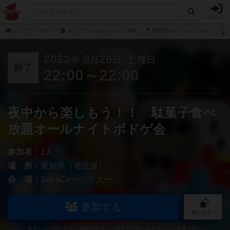
ログイン
ボドゲーマTOP
ボードゲーム会/イベント情報
愛知県のボードゲーム会
2023
8
26
土
年
月
日
曜日
終了
22:00～22:00
夜中から楽しもう！！ 駄菓子食べ
放題オールナイトボドゲ会
参加者：
1人
場 所：
愛知県（名古屋）
会 場：
SoLaCe〜ソラス〜
参加する
気になる！
参加および気になる！機能の利用には
ボドゲーマへのログイン
が必要です。