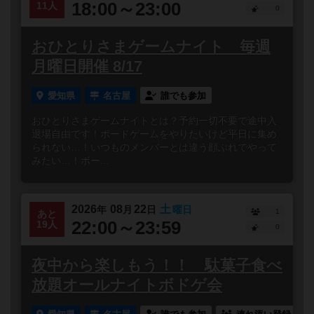
18:00～23:00
11人
0
おひとりさまゲームナイト 毎週
月曜日開催 8/17
愛知県
名古屋
誰でも参加
おひとりさまゲームナイトとは？予約一切不要で途中入
退場自由です！ボードゲームをやりたいけど平日に集め
られない…！いつものメンバーとは違う顔ぶれでやって
みたい…！ボー...
2026
08
22
土
年
月
日
曜日
1
あと
22:00～23:59
19人
0
夜中から楽しもう！！ 駄菓子食べ
放題オールナイトボドゲ会