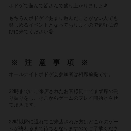
ボドゲで遊んで皆さんで盛り上がりましょ🎵
もちろんボドゲであまり遊んだことがない人でも
楽しめるイベントとなっておりますので気軽に遊
びに来てください😀
※ 注 意 事 項 ※
オールナイトボドゲ会参加者は相席前提です。
22時までにご来店されたお客様同士でまず席の割
り振りをし、そこからゲームのプレイ開始とさせ
て頂きます。
22時以降に遅れてご来店された方はどこかのゲー
ムが終わるまで待ちとなりますのでご了承くださ