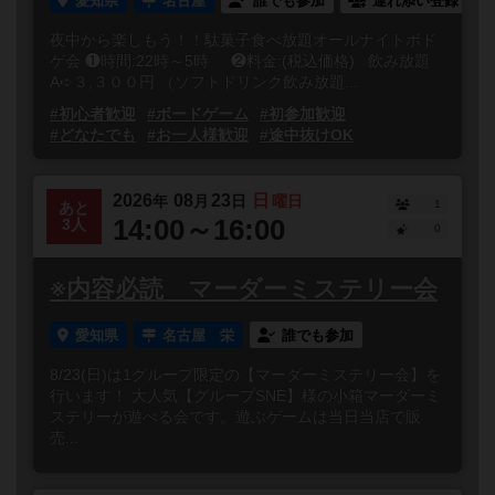
愛知県
名古屋
誰でも参加
連れ添い登録
夜中から楽しもう！！駄菓子食べ放題オールナイトボド
ゲ会 ❶時間:22時～5時 ❷料金:(税込価格) 飲み放題
A➪３,３００円 （ソフトドリンク飲み放題...
#初心者歓迎
#ボードゲーム
#初参加歓迎
#どなたでも
#お一人様歓迎
#途中抜けOK
2026
08
23
日
年
月
日
曜日
1
あと
14:00～16:00
3人
0
※内容必読 マーダーミステリー会
愛知県
名古屋 栄
誰でも参加
8/23(日)は1グループ限定の【マーダーミステリー会】を
行います！ 大人気【グループSNE】様の小箱マーダーミ
ステリーが遊べる会です。遊ぶゲームは当日当店で販
売...