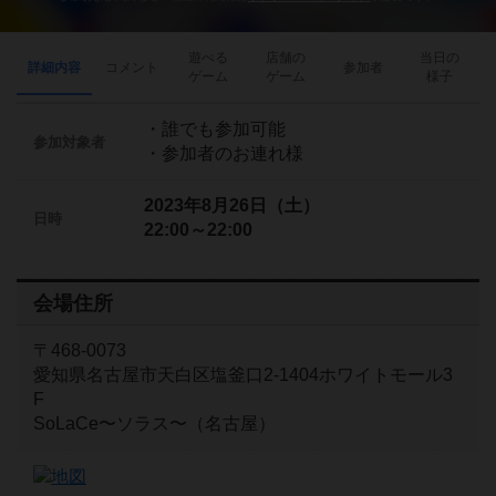
遊べる
店舗の
当日の
詳細内容
コメント
参加者
ゲーム
ゲーム
様子
・誰でも参加可能
参加対象者
・参加者のお連れ様
2023年8月26日（土）
日時
22:00～22:00
会場住所
〒468-0073
愛知県名古屋市天白区塩釜口2-1404ホワイトモール3
F
SoLaCe〜ソラス〜（名古屋）