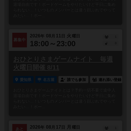
退場自由です！ボードゲームをやりたいけど平日に集め
られない…！いつものメンバーとは違う顔ぶれでやって
みたい…！ボー...
2026
08
11
火
年
月
日
曜日
1
募集中
18:00～23:00
0
おひとりさまゲームナイト 毎週
火曜日開催 8/11
愛知県
名古屋
誰でも参加
連れ添い登録
おひとりさまゲームナイトとは？予約一切不要で途中入
退場自由です！ボードゲームをやりたいけど平日に集め
られない…！いつものメンバーとは違う顔ぶれでやって
みたい…！ボー...
2026
08
17
月
年
月
日
曜日
1
あと