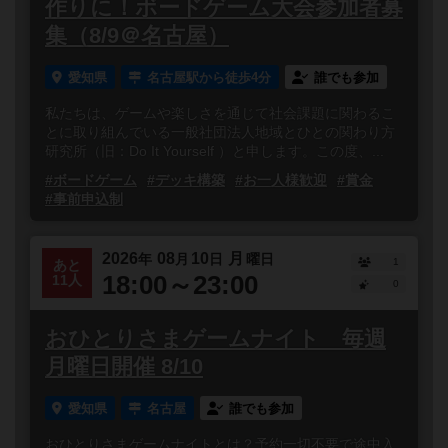
作りに！ボードゲーム大会参加者募
集（8/9＠名古屋）
愛知県
名古屋駅から徒歩4分
誰でも参加
私たちは、ゲームや楽しさを通じて社会課題に関わるこ
とに取り組んでいる一般社団法人地域とひとの関わり方
研究所（旧：Do It Yourself ）と申します。この度、...
#ボードゲーム
#デッキ構築
#お一人様歓迎
#賞金
#事前申込制
2026
08
10
月
年
月
日
曜日
1
あと
18:00～23:00
11人
0
おひとりさまゲームナイト 毎週
月曜日開催 8/10
愛知県
名古屋
誰でも参加
おひとりさまゲームナイトとは？予約一切不要で途中入