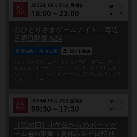
2026
08
24
月
年
月
日
曜日
1
あと
18:00～23:00
11人
0
おひとりさまゲームナイト 毎週
月曜日開催 8/24
愛知県
名古屋
誰でも参加
おひとりさまゲームナイトとは？予約一切不要で途中入
退場自由です！ボードゲームをやりたいけど平日に集め
られない…！いつものメンバーとは違う顔ぶれでやって
みたい…！ボー...
2026
08
28
金
年
月
日
曜日
1
あと
09:30～17:30
29人
1
【第26回】小学生からのボードゲ
ーム会in東郷（夏休み📝平日特別