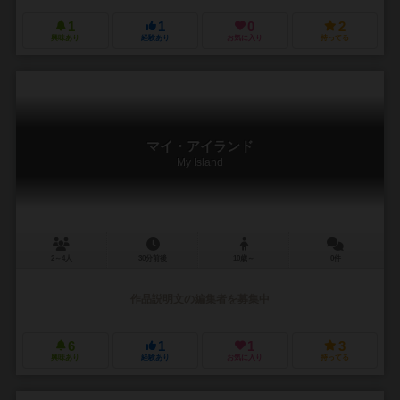
1
1
0
2
興味あり
経験あり
お気に入り
持ってる
マイ・アイランド
My Island
2～4人
30分前後
10歳～
0件
作品説明文の編集者を募集中
6
1
1
3
興味あり
経験あり
お気に入り
持ってる