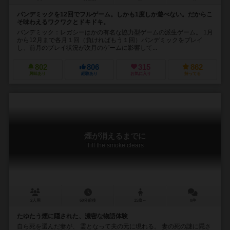
パンデミックを12回でフルゲーム。しかも1度しか遊べない。だからこ
そ味わえるワクワクとドキドキ。
パンデミック：レガシーはかの有名な協力型ゲームの派生ゲーム。 1月
から12月まで各月１回（負ければもう１回）パンデミックをプレイ
し、前月のプレイ状況が次月のゲームに影響して...
802
806
315
862
興味あり
経験あり
お気に入り
持ってる
煙が消えるまでに
Till the smoke clears
2人用
60分前後
15歳～
0件
たゆたう煙に隠された、濃密な物語体験
自ら死を選んだ妻が、 霊となって夫の元に現れる。 妻の死の謎に隠さ