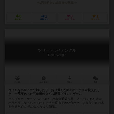
作品説明文の編集者を募集中
0
1
0
1
興味あり
経験あり
お気に入り
持ってる
ツリートライアングル
TreeTryAngle
2～4人
40分前後
8歳～
0件
タイルをハサミで分離したり、折り畳んだ紙のボーナスが貰えたり
と、一風変わった三角形のタイル配置プリントゲーム
コンプリボドゲコンペ2024の一次審査通過作品。 布で作られた木が、
バラバラになっちゃった！ もう一度布をぬい合わせ、より良い布の木
を作るために 他のみんなより頑張...