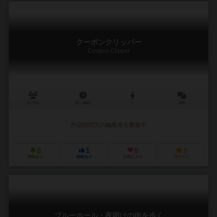
クーポンクリッパー
Coupon Clipper
2～5人
15～30分
ー
0件
作品説明文の編集者を募集中
0
1
0
0
興味あり
経験あり
お気に入り
持ってる
ブルーホール・夜明けの街を歩く