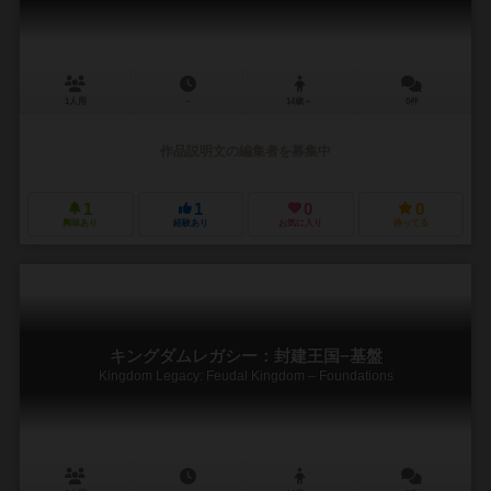
1人用
－
14歳～
0件
作品説明文の編集者を募集中
1
1
0
0
興味あり
経験あり
お気に入り
持ってる
キングダムレガシー：封建王国−基盤
Kingdom Legacy: Feudal Kingdom – Foundations