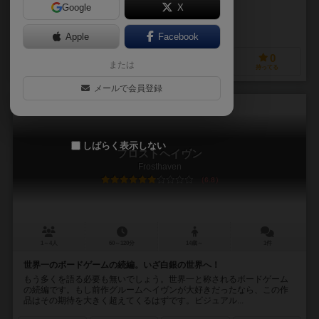
Google
X
作品説明文の編集者を募集中
Apple
Facebook
0
0
0
0
または
興味あり
経験あり
お気に入り
持ってる
メールで会員登録
しばらく表示しない
フロストヘイヴン
Frosthaven
6.8
1～4人
60～120分
14歳～
1件
世界一のボードゲームの続編。いざ白銀の世界へ！
もう多くを語る必要も無いでしょう。世界一と称されるボードゲーム
の続編です。もし前作グルームヘイヴンが大好きだったなら、この作
品はその期待を大きく超えてくるはずです。ビジュアル...