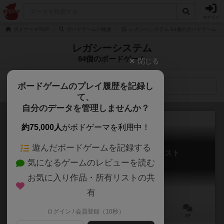
ログイン
ボドゲーマTOP
ボードゲームの検索
レガシーシステム 64個のボードゲーム
レガシーシステム
64個のボードゲーム
閉じる
ボードゲームのプレイ履歴を記録し
検索メニュー
て、
自分のデータを管理しませんか？
約75,000人
がボドゲーマを利用中！
遊んだボードゲームを記録する
ガンズ・オブ・ザ・オールド・ウェスト
気になるゲームのレビューを読む
Guns of the Old West
お気に入り作品・所有リストの共
有
ログイン / 会員登録（10秒）
2～8人
45～90分
14歳～
0件