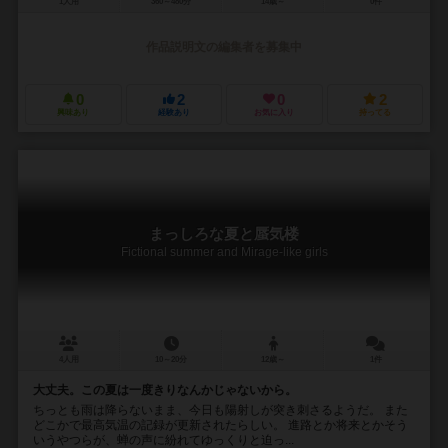
1人用
360～480分
14歳～
0件
作品説明文の編集者を募集中
0
2
0
2
興味あり
経験あり
お気に入り
持ってる
まっしろな夏と蜃気楼
Fictional summer and Mirage-like girls
4人用
10～20分
12歳～
1件
大丈夫。この夏は一度きりなんかじゃないから。
ちっとも雨は降らないまま、今日も陽射しが突き刺さるようだ。 また
どこかで最高気温の記録が更新されたらしい。 進路とか将来とかそう
いうやつらが、蝉の声に紛れてゆっくりと迫っ...