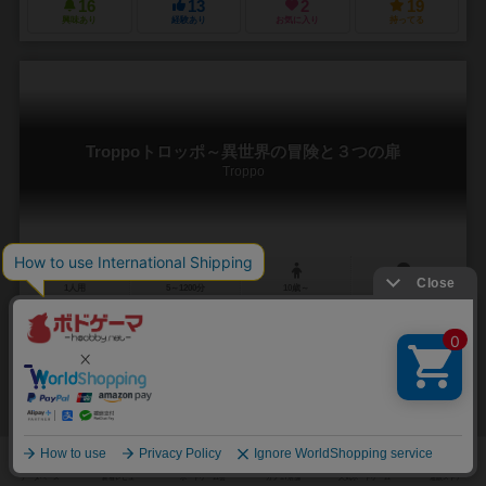
16
13
2
19
興味あり
経験あり
お気に入り
持ってる
Troppoトロッポ～異世界の冒険と３つの扉
Troppo
1人用
5～1200分
10歳～
2件
カードをめくるたび現れる見知らぬ場所、見知らぬ生き物、不思議な
世界の冒険譚。
馬は死んだ。 大学で勉強するかたわら、100年戦争で荒廃した町や村
から、その場所独自に生まれた“文化”を収集して回るのが私のライフワ
ークになっていた。夏休みを利用して遠...
6
4
2
2
興味あり
経験あり
お気に入り
持ってる