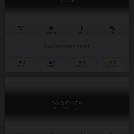
Ziggurat
2～4人
45分前後
8歳～
0件
作品説明文の編集者を募集中
3
0
0
0
興味あり
経験あり
お気に入り
持ってる
みんなのハグル
Minnano Haggle