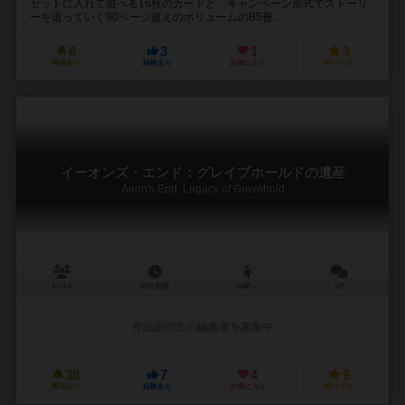
セットに入れて遊べる16枚のカードと、キャンペーン形式でストーリ
ーを追っていく90ページ超えのボリュームのB5冊...
6
3
1
3
興味あり
経験あり
お気に入り
持ってる
イーオンズ・エンド：グレイブホールドの遺産
Aeon's End: Legacy of Gravehold
1～4人
60分前後
14歳～
1件
作品説明文の編集者を募集中
38
7
4
9
興味あり
経験あり
お気に入り
持ってる