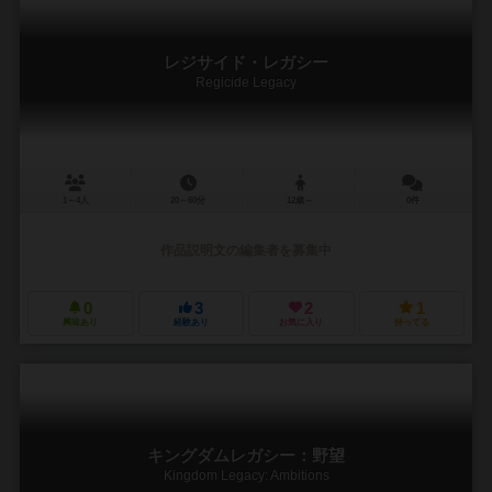
レジサイド・レガシー
Regicide Legacy
1～4人
20～60分
12歳～
0件
作品説明文の編集者を募集中
0
3
2
1
興味あり
経験あり
お気に入り
持ってる
キングダムレガシー：野望
Kingdom Legacy: Ambitions