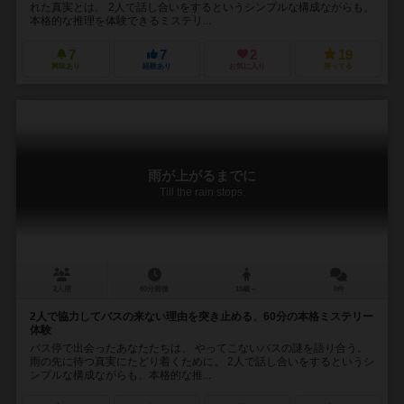
れた真実とは。 2人で話し合いをするというシンプルな構成ながらも、
本格的な推理を体験できるミステリ...
7
7
2
19
興味あり
経験あり
お気に入り
持ってる
雨が上がるまでに
Till the rain stops.
2人用
60分前後
15歳～
0件
2人で協力してバスの来ない理由を突き止める、60分の本格ミステリー
体験
バス停で出会ったあなたたちは、 やってこないバスの謎を語り合う。
雨の先に待つ真実にたどり着くために。 2人で話し合いをするというシ
ンプルな構成ながらも、本格的な推...