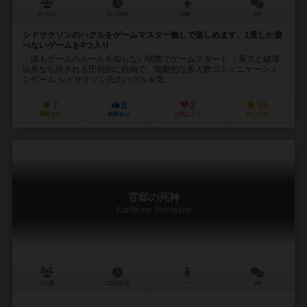
8～10人
10～20分
12歳～
0件
シドサクソンのハグルをゲームマスター無しで楽しめます。1度しか遊
べないゲームを4つ入り
・誰もゲームのルールを知らない状態でゲームスタート ・暴力と破壊
以外なら許される圧倒的に自由で、能動的な多人数コミュニケーショ
ンゲーム シドサクソン氏のハグルを気...
7
8
2
15
興味あり
経験あり
お気に入り
持ってる
官邸の死神
Kantei no Shinigami
5人用
120分前後
ー
0件