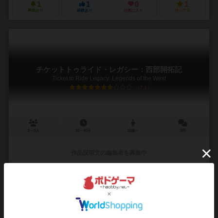
1
1
0
1
興味あり
経験あり
お気に入り
持ってる
チケットトゥライド・レガシー：西部開拓記
Ticket to Ride Legacy: Legends of the West
7.1
2～5人
20～90分
10歳～
2件
作品説明文の編集者を募集中
97
149
71
161
興味あり
経験あり
お気に入り
持ってる