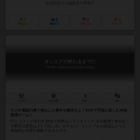
作品説明文の編集者を募集中
7
1
1
3
興味あり
経験あり
お気に入り
持ってる
オンエアが終わるまでに
Till the radio broadcast ends.
2人用
60分前後
15歳～
0件
ラジオ番組の裏で発生した事件を解決せよ！60分で手軽に楽しむ本格
推理ゲーム！
DJとゲストが交わす 軽快で何気ないラジオトーク その裏側で巻き起こ
る事件の真実は 2人で話し合いをするというシンプルな構成ながらも、
本格的な推理を体験できるミステ...