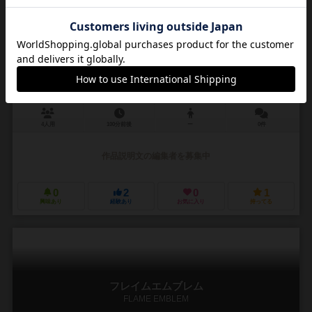
はじまりの鐘を鳴らして
hajimarino kanewo narashite
4人用
100分前後
ー
0件
作品説明文の編集者を募集中
0
2
0
1
興味あり
経験あり
お気に入り
持ってる
フレイムエムブレム
FLAME EMBLEM