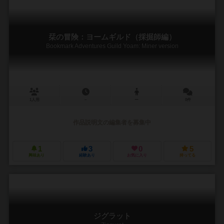
栞の冒険：ヨームギルド（採掘師編）
Bookmark Adventures Guild Yoam: Miner version
1人用
－
ー
0件
作品説明文の編集者を募集中
1
3
0
5
興味あり
経験あり
お気に入り
持ってる
ジグラット