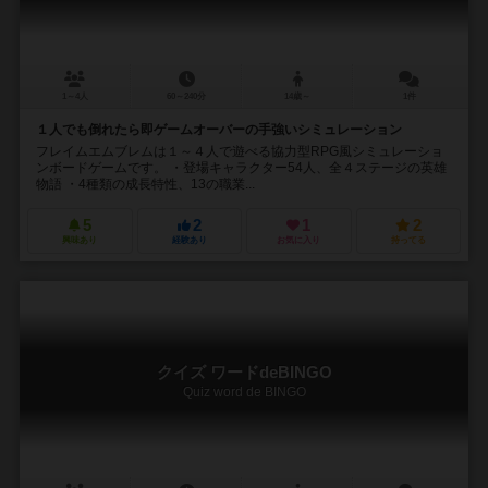
1～4人
60～240分
14歳～
1件
１人でも倒れたら即ゲームオーバーの手強いシミュレーション
フレイムエムブレムは１～４人で遊べる協力型RPG風シミュレーショ
ンボードゲームです。 ・登場キャラクター54人、全４ステージの英雄
物語 ・4種類の成長特性、13の職業...
5
2
1
2
興味あり
経験あり
お気に入り
持ってる
クイズ ワードdeBINGO
Quiz word de BINGO