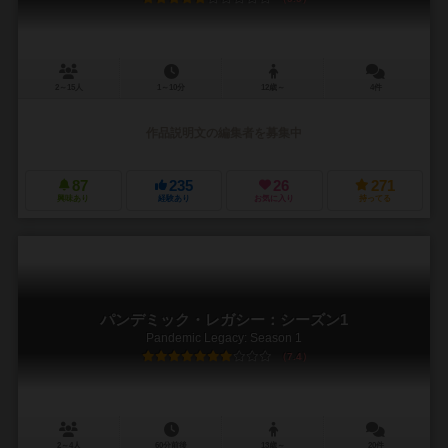
2～15人
1～10分
12歳～
4件
作品説明文の編集者を募集中
87
235
26
271
興味あり
経験あり
お気に入り
持ってる
パンデミック・レガシー：シーズン1
Pandemic Legacy: Season 1
7.4
2～4人
60分前後
13歳～
20件