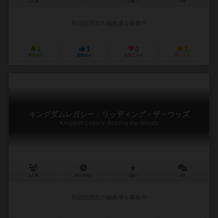
1人用
－
14歳～
0件
作品説明文の編集者を募集中
1
1
0
1
興味あり
経験あり
お気に入り
持ってる
キングダムレガシー：リッディング・ザ・ウッズ
Kingdom Legacy: Ridding the Woods
1人用
90～150分
14歳～
0件
作品説明文の編集者を募集中