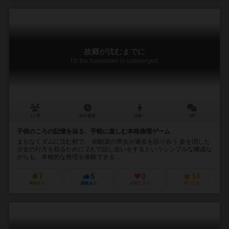
故郷が沈むまでに
Till the hometown is submerged.
2人用
60分前後
15歳～
0件
子供のころの記憶を辿る、手軽に楽しむ本格推理ゲーム
まもなくダムに沈む村で、 幼馴染の男女が過去を語り合う 姿を消した
少女の行方を知るために 2人で話し合いをするというシンプルな構成な
がらも、本格的な推理を体験できる...
7
5
0
14
興味あり
経験あり
お気に入り
持ってる