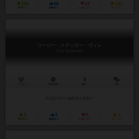
184
68
54
161
興味あり
経験あり
お気に入り
持ってる
コージー・ステッカー・ヴィレ
Cozy Stickerville
1～6人
30分前後
8歳～
1件
作品説明文の編集者を募集中
2
4
0
1
興味あり
経験あり
お気に入り
持ってる