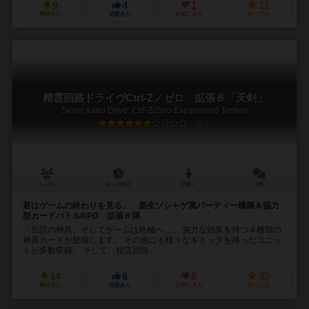
9
4
1
11
興味あり
経験あり
お気に入り
持ってる
精霊回路ドライヴCtrl-Z／ゼロ 拡張８「天剣」
Seirei Kairo Drive: Ctrl-Z/Zero Expansion8 Tenken
6.1
1～4人
50～120分
12歳～
3件
君はゲームの終わりを見る。 新生ソシャゲ風パーティー構築＆協力
型カードバトルRPG 拡張８弾
「伝説の神具、そしてゲームは終極へ…」 強力な効果を持つ４種類の
神具カードが登場します。 その他にも様々なギミックを持ったユニッ
トが多数収録。 そして、精霊回路...
14
6
6
42
興味あり
経験あり
お気に入り
持ってる