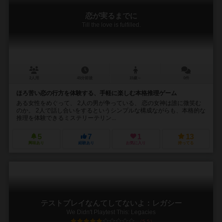
恋が実るまでに
Till the love is fulfilled.
2人用
45分前後
15歳～
0件
ほろ苦い恋の行方を体験する、手軽に楽しむ本格推理ゲーム
ある女性をめぐって、 2人の男が争っている、 恋の女神は誰に微笑む
のか。 2人で話し合いをするというシンプルな構成ながらも、本格的な
推理を体験できるミステリーテリン...
5
7
1
13
興味あり
経験あり
お気に入り
持ってる
テストプレイなんてしてないよ：レガシー
We Didn't Playtest This: Legacies
5.5