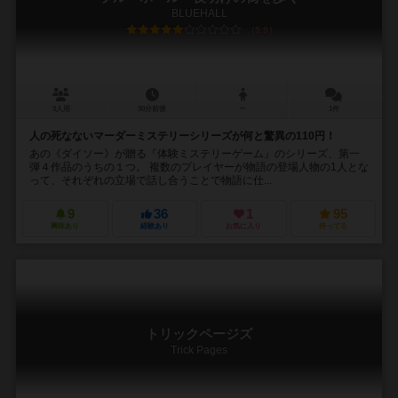
BLUEHALL
5.9
3人用
30分前後
ー
1件
人の死なないマーダーミステリーシリーズが何と驚異の110円！
あの《ダイソー》が贈る『体験ミステリーゲーム』のシリーズ、第一
弾４作品のうちの１つ。 複数のプレイヤーが物語の登場人物の1人とな
って、それぞれの立場で話し合うことで物語に仕...
9
36
1
95
興味あり
経験あり
お気に入り
持ってる
トリックページズ
Trick Pages