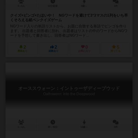
3～6人
10分前後
8歳～
1件
クイズ×ビンゴ×たほいや！ NGワードを避けて3*3マスの1列をいち早
くそろえる紙ペンクイズゲーム
NGワード入りの単語リストから、お題に合致する単語でビンゴを作り
ます。 出題者と回答者に別れ、出題者はリストの中のワードからNGワ
ードを予想して書き出し、回答者はNGワード...
2
2
0
5
興味あり
経験あり
お気に入り
持ってる
オーススウォーン：イントゥーザディープウッド
Oathsworn: Into the Deepwood
1～4人
30～90分
14歳～
0件