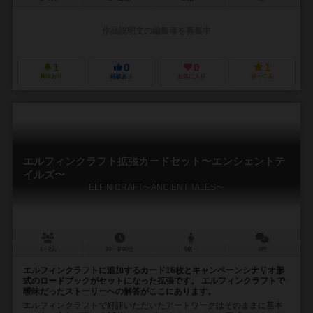
作品説明文の編集者を募集中
1
0
0
1
興味あり
経験あり
お気に入り
持ってる
エルフィンクラフト拡張カードセット〜エンシェントテ
イルズ〜
ELFIN CRAFT〜ANCIENT TALES〜
1～2人
20～1000分
8歳～
0件
エルフィンクラフトに追加するカード16枚とキャンペーンシナリオ形
式のロードブックがセットになった拡張です。 エルフィンクラフトで
曖昧だったストーリーへの解答がここにあります。
エルフィンクラフトで好評いただいたアートワークはそのままに基本