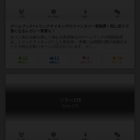
1人用
60～600分
12歳～
2件
ゲームブック×トリックテイキングのファンタジー冒険譚！死に戻りで
強くなるレガシー要素も！
次々に表れる敵を倒して進む古典冒険ものゲームブックの戦闘処理
を、トリックテイキングにした意欲作。 本書には戦闘の際の各敵のオ
ートマ的な行動パターンが記されています。そし...
12
11
4
19
興味あり
経験あり
お気に入り
持ってる
ソラー175
Solar 175
1～5人
40～120分
14歳～
1件