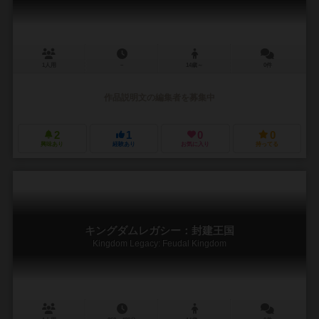
1人用
－
14歳～
0件
作品説明文の編集者を募集中
2
1
0
0
興味あり
経験あり
お気に入り
持ってる
キングダムレガシー：封建王国
Kingdom Legacy: Feudal Kingdom