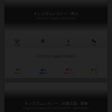
キングダムレガシー：商人
Kingdom Legacy: Merchants
1人用
－
14歳～
0件
作品説明文の編集者を募集中
2
1
0
0
興味あり
経験あり
お気に入り
持ってる
キングダムレガシー：封建王国 - 冒険
Kingdom Legacy: Feudal Kingdom – Adventures