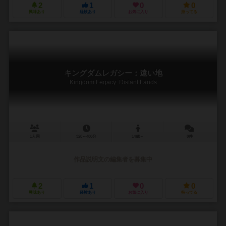
2
1
0
0
興味あり
経験あり
お気に入り
持ってる
キングダムレガシー：遠い地
Kingdom Legacy: Distant Lands
1人用
320～480分
14歳～
0件
作品説明文の編集者を募集中
2
1
0
0
興味あり
経験あり
お気に入り
持ってる