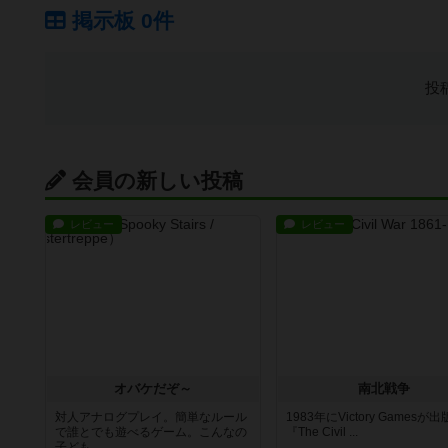
掲示板 0件
投
会員の新しい投稿
レビュー
レビュー
オバケだぞ～
南北戦争
対人アナログプレイ。簡単なルール
1983年にVictory Gamesが
で誰とでも遊べるゲーム。こんなの
『The Civil ...
子ども...