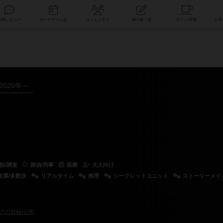
索
新着レビュー
ボードゲーム会
コミュニティ
掲示板一覧
2020年～
拓/調査
探偵/刑事
医療
大人向け
投票/多数決
リアルタイム
推理
シークレットユニット
ストーリーメイ
グの登録/分布