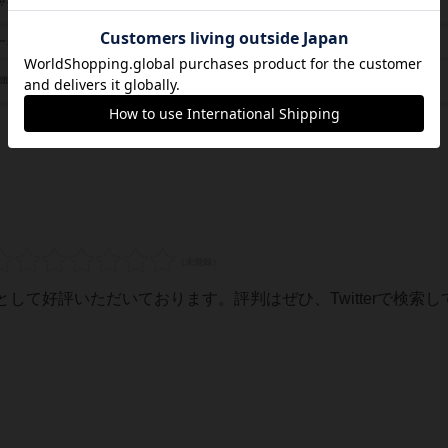
穂高 ジョージ（George Takahashi）
ザイン
未登録
ーク
ジョイマダ
/団体
して好評いただいております。評判はぜひ、Twitterで検索し