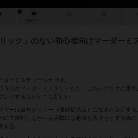
1
ュー
店舗/
カフェ
リプレイ
日記
戦略
・コツ
ルール
リック」のない初心者向けマーダーミ
ーダーミステリーシナリオ。
行うのがマーダーミステリーだが、このシナリオは事件
プレイする点がとても新しい。
イヤーは自分がドナー（臓器提供者）になるか決定する
ーに立候補しながらも実際には患者を殺そうとする偽の
在する。