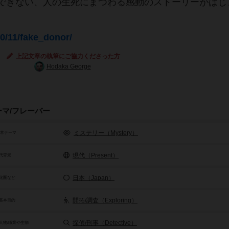
できない、人の生死にまつわる感動のストーリーがはじ
0/11/fake_donor/
上記文章の執筆にご協力くださった方
Hodaka George
ーマ/フレーバー
ミステリー（Mystery）
基本テーマ
現代（Present）
代背景
日本（Japan）
化圏など
開拓/調査（Exploring）
基本目的
探偵/刑事（Detective）
人物/職業や生物