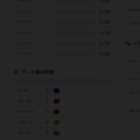
-
非公開
6点の人
政治経済
-
非公開
5点の人
-
非公開
4点の人
その他の
-
非公開
3点の人
メ
-
非公開
2点の人
-
非公開
1点の人
頻出する
プレイ感の評価
プレイヤ
トグルスイッチを押すとプレイ感（
※
）の投票ができます
0
運・確率
行動に関
0
戦略・判断力
情報の扱
0
交渉・立ち回り
0
心理戦・ブラフ
0
攻防・戦闘