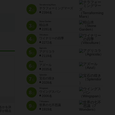
Terraforming Mars
2
テラフォーミングマーズ
位
2394名
Stone Garden
3
枯山水
位
2281名
Viticulture
4
ワイナリーの四季
位
2272名
Agricola
5
アグリコラ
位
2119名
Azul
6
アズール
位
2035名
Splendor
7
宝石の煌き
位
2028名
Wingspan
8
ウイングスパン
位
2006名
7 Wonders
9
世界の七不思議
位
るかを決
1919名
字が得点