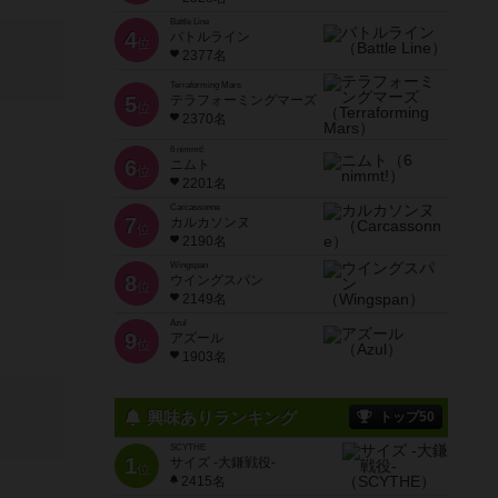
Battle Line
4
バトルライン
位
2377名
Terraforming Mars
5
テラフォーミングマーズ
位
2370名
6 nimmt!
6
ニムト
位
2201名
Carcassonne
7
カルカソンヌ
位
2190名
Wingspan
8
ウイングスパン
位
2149名
Azul
9
アズール
位
1903名
興味ありランキング
トップ50
SCYTHE
1
サイズ -大鎌戦役-
位
2415名