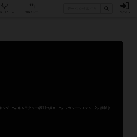
ログイン
カフェ/店舗
人気ボードゲーム
通販ストア
キング
キャラクター/役割の担当
レガシーシステム
謎解き