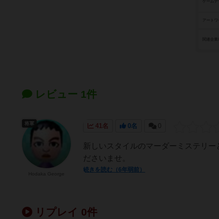
ゲームデ
アートワ
関連企業
レビュー 1件
将軍
41名
0名
0
新しいスタイルのマーダーミステリーと
ださいませ。
続きを読む（6年弱前）
Hodaka George
リプレイ 0件