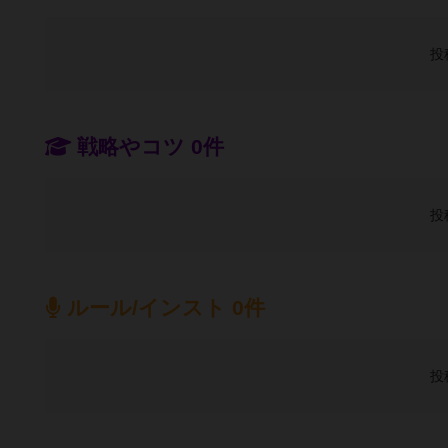
投
戦略やコツ 0件
投
ルール/インスト 0件
投