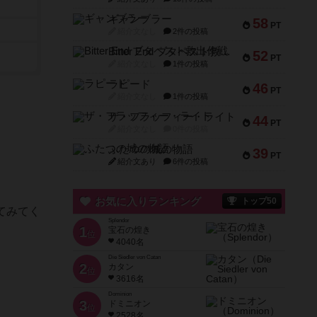
ギャンブラー
58
PT
紹介文なし
2件の投稿
Bitter End ブタペスト救出作戦
52
PT
紹介文なし
1件の投稿
ラピード
46
PT
紹介文なし
1件の投稿
ザ・フラッフィー・ライト
44
PT
紹介文なし
0件の投稿
ふたつの城の物語
39
PT
紹介文あり
6件の投稿
お気に入りランキング
トップ50
てみてく
Splendor
1
宝石の煌き
位
4040名
Die Siedler von Catan
2
カタン
位
3616名
Dominion
3
ドミニオン
位
2528名