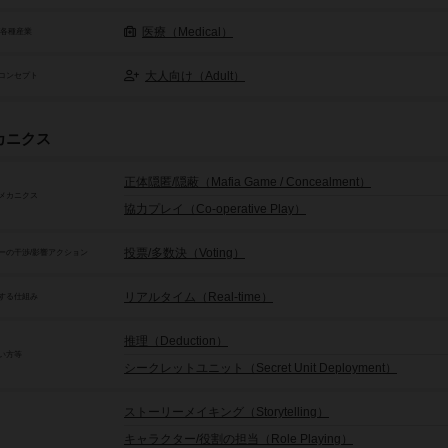
医療（Medical）
/各種産業
大人向け（Adult）
コンセプト
カニクス
正体隠匿/隠蔽（Mafia Game / Concealment）
メカニクス
協力プレイ（Co-operative Play）
投票/多数決（Voting）
ーの干渉/影響アクション
リアルタイム（Real-time）
する仕組み
推理（Deduction）
い方等
シークレットユニット（Secret Unit Deployment）
ストーリーメイキング（Storytelling）
キャラクター/役割の担当（Role Playing）