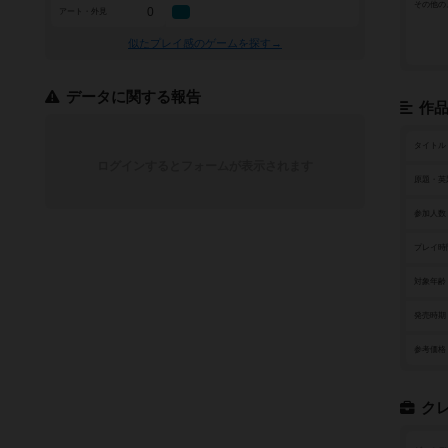
その他の
0
アート・外見
似たプレイ感のゲームを探す→
データに関する報告
作
タイトル
ログインするとフォームが表示されます
原題・英
参加人数
プレイ時
対象年齢
発売時期
参考価格
ク