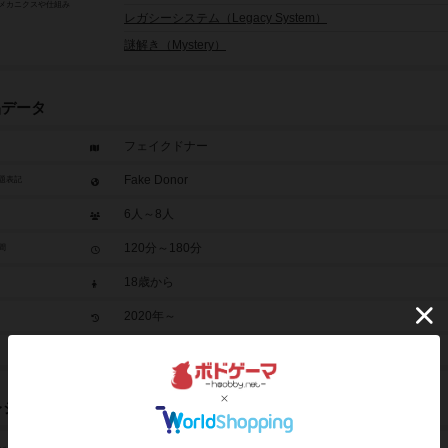
メカニクスや仕組み
レガシーシステム（Legacy System）
謎解き（Mystery）
品データ
フェイクドナー
Fake Donor
題表記
6人～8人
120分～180分
間
18歳から
2020年～
2,500円
レジット