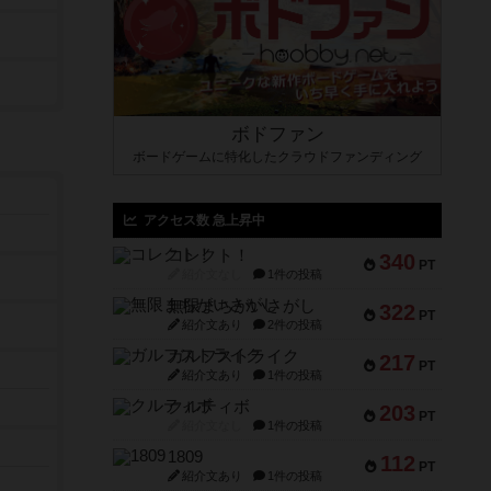
ボドファン
ボードゲームに特化したクラウドファンディング
アクセス数 急上昇中
コレクト！
340
PT
紹介文なし
1件の投稿
無限まちがいさがし
322
PT
紹介文あり
2件の投稿
ガルフストライク
217
PT
紹介文あり
1件の投稿
クルティボ
203
PT
紹介文なし
1件の投稿
1809
112
PT
紹介文あり
1件の投稿