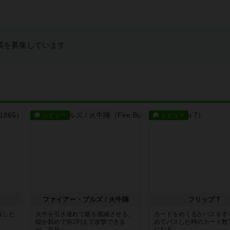
稿を募集しています
レビュー
レビュー
ファイアー・ブルズ / 火牛陣
フリップ７
出版した
火牛を引き連れて敵を殲滅させる。
カードをめくるかパスをす
縦か斜めで前2列まで攻撃できる
めてパスした時のカード数
が、自分...
になる...