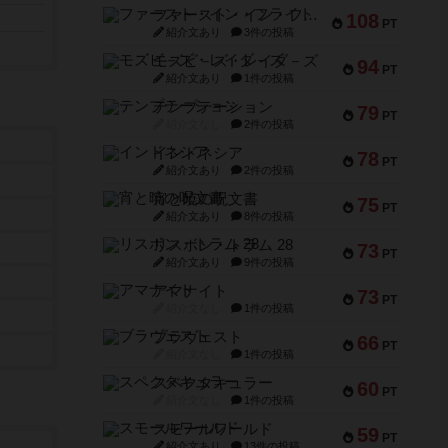
ファースト・イン・フライト
108
PT
紹介文あり
3件の投稿
モズビ－ズ・レイダ－ズ
94
PT
紹介文あり
1件の投稿
テンプテーション
79
PT
紹介文なし
2件の投稿
インドネシア
78
PT
紹介文あり
2件の投稿
宵と暁の呪文書
75
PT
紹介文あり
8件の投稿
リスボン・トラム 28
73
PT
紹介文あり
9件の投稿
アマナイト
73
PT
紹介文なし
1件の投稿
ブラヴェスト
66
PT
紹介文なし
1件の投稿
スペクタキュラー
60
PT
紹介文なし
1件の投稿
スモールワールド
59
PT
紹介文あり
13件の投稿