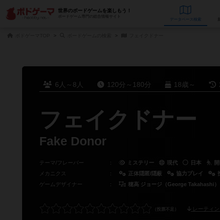
世界のボードゲームを楽しもう！
ボードゲーム専門の総合情報サイト
データベース
検
ボドゲーマTOP
ボードゲームの検索
フェイクドナー
6人～8人
120分～180分
18歳～
フェイクドナー
Fake Donor
テーマ/フレーバー
：
ミステリー
現代
日本
開
メカニクス
：
正体隠匿/隠蔽
協力プレイ
ゲームデザイナー
：
穂高 ジョージ（George Takahashi）
レーティン