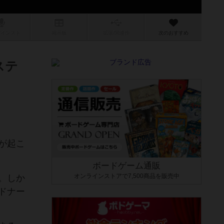
/インスト
掲示板
拡張/関連
作
次のおすすめ
ステ
が起こ
ボードゲーム通販
オンラインストアで7,500商品を販売中
。しか
ドナー