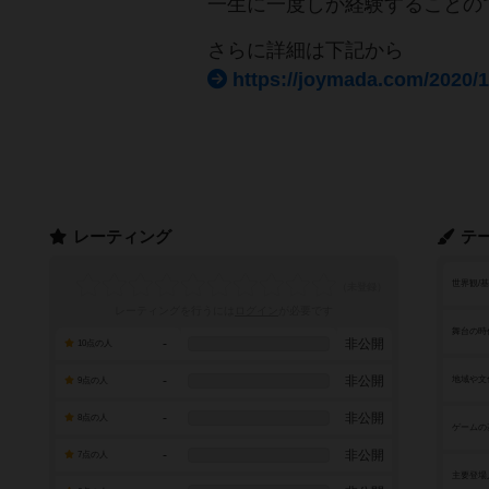
一生に一度しか経験することの
さらに詳細は下記から
https://joymada.com/2020/1
レーティング
テ
世界観/
レーティングを行うには
ログイン
が必要です
舞台の時
-
非公開
10点の人
-
非公開
地域や文
9点の人
-
非公開
8点の人
ゲームの
-
非公開
7点の人
主要登場