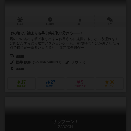
1～4人
1～30分
6歳～
3件
その箸で、誰よりも早く鍋を取り分けろ――！
鍋の中の具材を箸で取り出す→お客さんに提供する、という流れを１
分間ひたすら繰り返すアクションゲーム。 制限時間１分が終了した時
点で得点が一番多い人の勝利。 参加者全員が一...
uoon
櫻井 修磨（Shuma Sakurai）
ノウトミ
uoon
17
27
5
36
興味あり
経験あり
お気に入り
持ってる
ザッブーン！
ZABOON