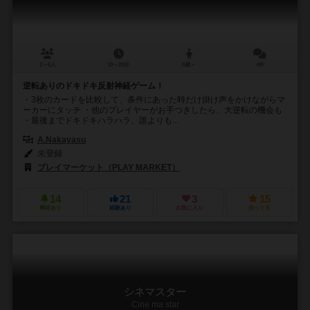
2～6人
10～20分
6歳～
4件
逆転ありのドキドキ反射神経ゲーム！
・3枚のカードを比較して、条件にあった時だけ掛け声をかけながらマ
ーカーにタッチ ・他のプレイヤーがお手つきしたら、大逆転の機会も
・最後までドキドキハラハラ、誰よりも...
A.Nakayasu
未登録
プレイマーケット（PLAY MARKET）
14
21
3
15
興味あり
経験あり
お気に入り
持ってる
シネマスター
Cine ma star