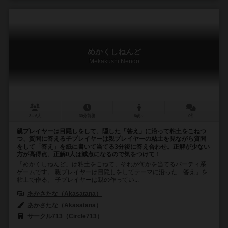
めかくしねんど
Mekakushi Nendo
3～6人
30分前後
6歳～
0件
親プレイヤーは目隠しをして、隠した「答え」に沿って粘土をこねつ
つ、質問に答える子プレイヤーは親プレイヤーの粘土を見ながら質問
をして「答え」を紙に書いて当てる3分後に答え合わせ。正解が少ない
方が高得点、正解0人は減点になるので気をつけて！
「めかくしねんど」は粘土をこねて、それが何かを当てるパーティ系
ゲームです。 親プレイヤーは目隠しをしてテーマに沿った「答え」を
粘土で作る。 子プレイヤーは親の作ってい...
あかさたな（Akasatana）
あかさたな（Akasatana）
サークル713（Circle713）