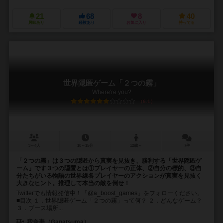
21
68
8
40
興味あり
経験あり
お気に入り
持ってる
世界隠匿ゲーム「２つの霧」
Where're you?
6.1
3～4人
10～15分
12歳～
7件
「２つの霧」は３つの隠匿から真実を見抜き、勝利する「世界隠匿ゲ
ーム」です３つの隠匿とは①プレイヤーの正体、②自分の標的、③自
分たちがいる物語の世界線各プレイヤーのアクションが真実を見抜く
大きなヒント。推理して本当の敵を倒せ！
Twitterでも情報発信中！「@a_boost_games」をフォローください。
■目次 １．世界隠匿ゲーム「２つの霧」って何？ ２．どんなゲーム？
３．ブース場所...
我奈妻（Ganatsuma）