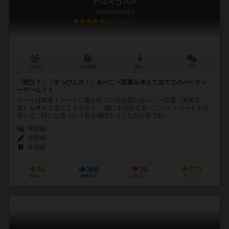
アベベコベベ
AbebeKobebe
5.7
3～10人
20分前後
8歳～
5件
「陸父？」「すっぴん火！」あべこべ言葉を考えて当ててのパーティ
ーゲーム！！
ルールは簡単！カードに書かれているお題のあべこべ言葉（反対言
葉）を考えて当ててもらおう。 誰にも伝わるあべこベストワードを目
指して、時には笑ったり首を傾げたりしながら皆でわ...
未登録
未登録
未登録
45
306
38
173
興味あり
経験あり
お気に入り
持ってる