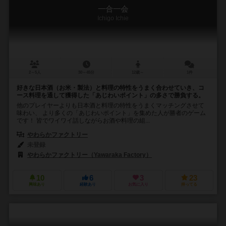
一合一会
Ichigo Ichie
2～5人
30～45分
12歳～
1件
好きな日本酒（お米・製法）と料理の特性をうまく合わせていき、コ
ース料理を通して獲得した「あじわいポイント」の多さで勝負する。
他のプレイヤーよりも日本酒と料理の特性をうまくマッチングさせて
味わい、 より多くの「あじわいポイント」を集めた人が勝者のゲーム
です！ 皆でワイワイ話しながらお酒や料理の組...
やわらかファクトリー
未登録
やわらかファクトリー（Yawaraka Factory）
10
6
3
23
興味あり
経験あり
お気に入り
持ってる