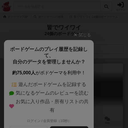
ログイン
ボドゲーマTOP
ボードゲームの検索
皆でワイワイ 24個のボードゲーム
皆でワイワイ
24個のボードゲーム
閉じる
ボードゲームのプレイ履歴を記録し
検索メニュー
て、
自分のデータを管理しませんか？
約75,000人
がボドゲーマを利用中！
遊んだボードゲームを記録する
ピクテル
気になるゲームのレビューを読む
Pictell
6.1
お気に入り作品・所有リストの共
有
ログイン / 会員登録（10秒）
3～6人
15～30分
6歳～
27件