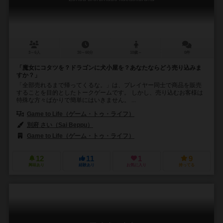
3～6人
30～60分
10歳～
0件
「魔女にコタツを？ドラゴンに犬小屋を？あなたならどう売り込みま
すか？」
「全部売れるまで帰ってくるな。」は、プレイヤー同士で商品を販売
することを目的としたトークゲームです。 しかし、売り込むお客様は
特殊な方々ばかりで簡単にはいきません。 ...
Game to Life（ゲーム・トゥ・ライフ）
別府 さい（Sai Beppu）
Game to Life（ゲーム・トゥ・ライフ）
12
11
1
9
興味あり
経験あり
お気に入り
持ってる