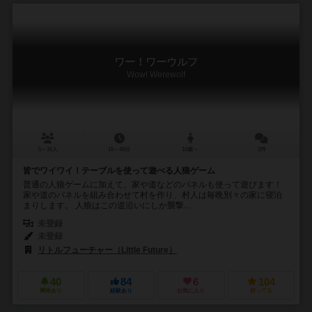
ワー！ワーウルフ
Wow! Werewolf
5～16人
15～40分
10歳～
2件
皆でワイワイ！テーブルを使って遊べる人狼ゲーム
普通の人狼ゲームに加えて、家や道などのパネルも使って遊びます！
家や道のパネルを組み合わせて村を作り、村人は毎晩別々の家に寝泊
まりします。 人狼はこの道沿いにしか襲撃...
未登録
未登録
リトルフューチャー（Little Future）
40
84
6
104
興味あり
経験あり
お気に入り
持ってる