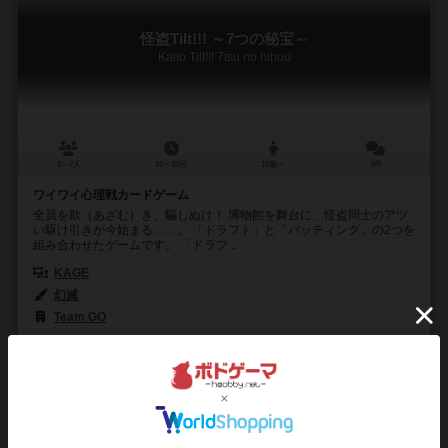
怪盗Tilt!!! ～7つの秘宝～
Kaito Tilt!!! 7tsu no hihou
3～7人
10～25分
10歳～
0件
ワイワイ心理戦カードゲーム
全員を欺（あざむ）き、騙しぬけ！ 博物館を舞台に、怪盗同士のアツ
い駆け引きが今始まる……。 「ドラフト」と「バッティング」の2つを
組み合わせたゲームです。 「ドラフ...
KAGE
幻滅
Team GO
2
2
1
2
興味あり
経験あり
お気に入り
持ってる