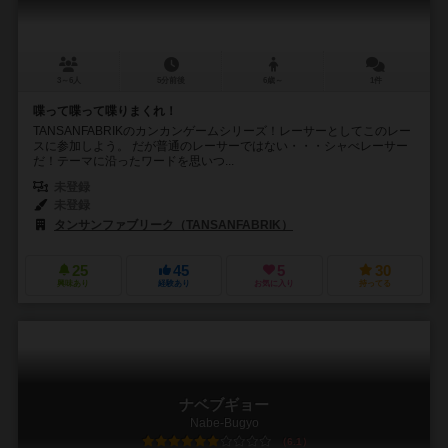
3～6人
5分前後
6歳～
1件
喋って喋って喋りまくれ！
TANSANFABRIKのカンカンゲームシリーズ！レーサーとしてこのレー
スに参加しよう。 だが普通のレーサーではない・・・シャべレーサー
だ！テーマに沿ったワードを思いつ...
未登録
未登録
タンサンファブリーク（TANSANFABRIK）
25
45
5
30
興味あり
経験あり
お気に入り
持ってる
ナベブギョー
Nabe-Bugyo
6.1