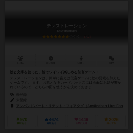
テレストレーション
Telestrations
7.2
4～8人
30分前後
12歳～
63件
絵と文字を使った、皆でワイワイ楽しめる伝言ゲーム！
テレストレーションは、簡単に言えば伝言ゲームに絵の要素を加えた
ゲームです。 まず、お題となるカードボックスには両面にお題が書か
れているので、どちらの面を使うかを決めておきま...
未登録
未登録
アンバンドバート・リテット・フォアタグ（Användbart Litet Företag）
970
4674
1449
2026
興味あり
経験あり
お気に入り
持ってる