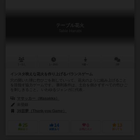
テーブル花火
Table Hanabi
1～5人
1～20分
6歳～
2件
インスタ映えな花火を作り上げるバランスゲーム
穴の開いた球に竹ひごを刺していって、花火のように組み上げること
を目指す協力ゲームです。 勝利条件は、土台を倒さずすべての竹ひご
を刺しきること。 いわゆるジェンガに代表...
マサッカー（Masakka）
未登録
39芸夢（Thank-you Game）
25
14
0
13
興味あり
経験あり
お気に入り
持ってる