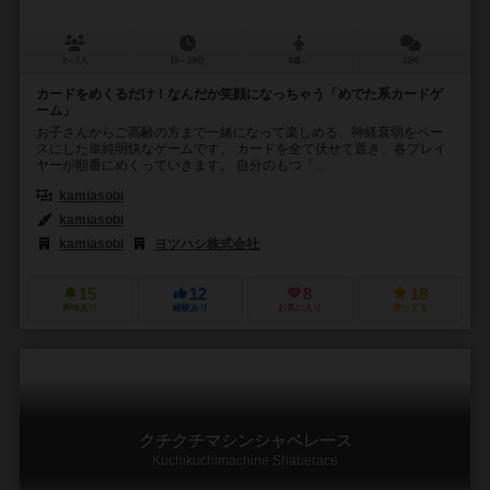
2～7人
15～20分
3歳～
12件
カードをめくるだけ！なんだか笑顔になっちゃう「めでた系カードゲ
ーム」
お子さんからご高齢の方まで一緒になって楽しめる、神経衰弱をベー
スにした単純明快なゲームです。 カードを全て伏せて置き、各プレイ
ヤーが順番にめくっていきます。 自分のもつ「...
kamiasobi
kamiasobi
kamiasobi
ヨツハシ株式会社
15
12
8
18
興味あり
経験あり
お気に入り
持ってる
クチクチマシンシャベレース
Kuchikuchimachine Shaberace