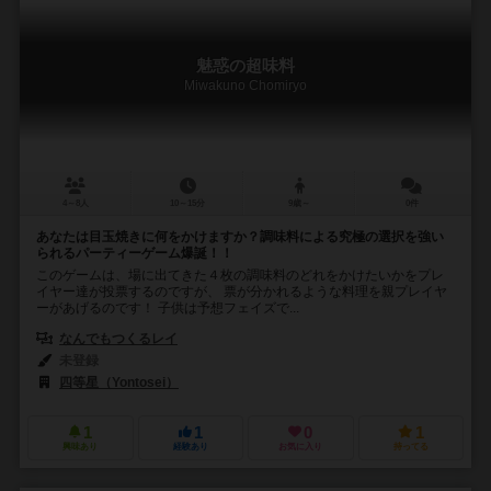
魅惑の超味料
Miwakuno Chomiryo
4～8人
10～15分
9歳～
0件
あなたは目玉焼きに何をかけますか？調味料による究極の選択を強い
られるパーティーゲーム爆誕！！
このゲームは、場に出てきた４枚の調味料のどれをかけたいかをプレ
イヤー達が投票するのですが、 票が分かれるような料理を親プレイヤ
ーがあげるのです！ 子供は予想フェイズで...
なんでもつくるレイ
未登録
四等星（Yontosei）
1
1
0
1
興味あり
経験あり
お気に入り
持ってる