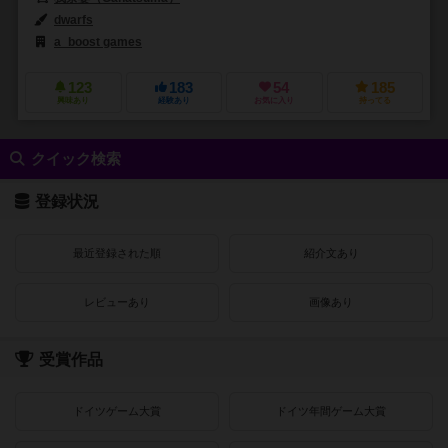
dwarfs
a_boost games
123
183
54
185
興味あり
経験あり
お気に入り
持ってる
クイック検索
登録状況
最近登録された順
紹介文あり
レビューあり
画像あり
受賞作品
ドイツゲーム大賞
ドイツ年間ゲーム大賞