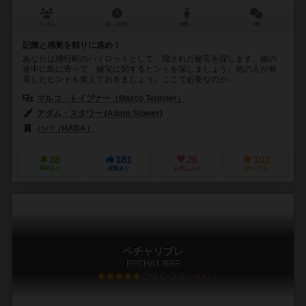
2～4人
10～20分
6歳～
4件
記憶と感覚を頼りに進め！
あなたは飛行船のパイロットとして、隠された秘宝を探します。旅の
途中に島に寄って、秘宝に関するヒントを探しましょう。他の人が発
見したヒントも覚えておきましょう。ここで必要なのが...
マルコ・トイブナー（Marco Teubner）
アダム・スタワー (Adam Stower)
ハバ（HABA）
38
181
26
103
興味あり
経験あり
お気に入り
持ってる
ペチャリブレ
PECHA LIBRE
5.4