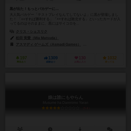
黒が出た！もっとバカゲーに…
大人気バカゲー「テストプレイなんてしてないよ」に黒が登場しまし
た！ 「○○すれば勝利する」「××すれば敗北する」といったカードが入
ってるのはそのままに、黒にはサイコロを...
クリス・シェスリク
松田 実愛（Mia Matsuda）
アスマディ ゲームズ（Asmadi Games）
グループSNE（Group SN
197
1309
130
1032
興味あり
経験あり
お気に入り
持ってる
娘は誰にもやらん
Musume ha Darenimo Yaran
5.6