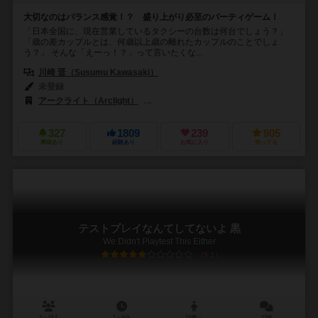
大切なのはバランス感覚！？ 盛り上がり必至のパーティゲーム！
「日本全国に、現在営業しているタクシーの台数は何台でしょう？」
「歳の差カップルとは、何歳以上歳の離れたカップルのことでしょ
う？」 そんな「えーっ！？」って言いたくな...
川崎 晋（Susumu Kawasaki）
未登録
アークライト（Arclight）
スイッチゲームズ（Switch Games）
327
1809
239
905
興味あり
経験あり
お気に入り
持ってる
テストプレイなんてしてないよ 黒
We Didn't Playtest This Either
5.1
2～10人
1～5分
13歳～
12件