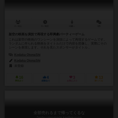
2～10人
5～30分
13歳～
0件
架空の映画を演技で再現する即興劇パーティーゲーム
これは架空の映画のワンシーンを演技によって再現するゲームです。
ランダムに作られる映画をタイトルだけで内容を想像し、実際にその
シーンを表現します。それを見たスポンサーがタイトル...
Kodaka OtonaShi
Kodaka OtonaShi
未登録
16
4
3
13
興味あり
経験あり
お気に入り
持ってる
全部売れるまで帰ってくるな
Zenbu urerumade kaettekuruna