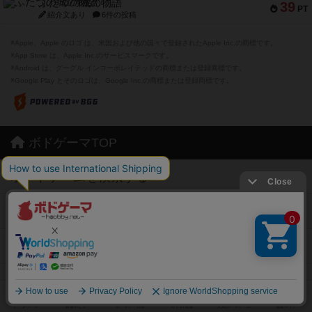
ふたつの城の物語
39
PT
紹介文あり
6件の投稿
※Apple、Apple のロゴ は、米国および他の国々で登録されたApple Inc.の商標です。
※App Store は、Apple Inc.のサービスマークです。
※Android は、グーグル インコーポレイテッドの商標または登録商標です。
※Google Play とそのロゴは、Google Inc.の商標または登録商標です。
ボドゲーマTOP
ボードゲームを検索する
ボードゲームの新着レビュー
ボードゲーム会情報
メカニクス特集