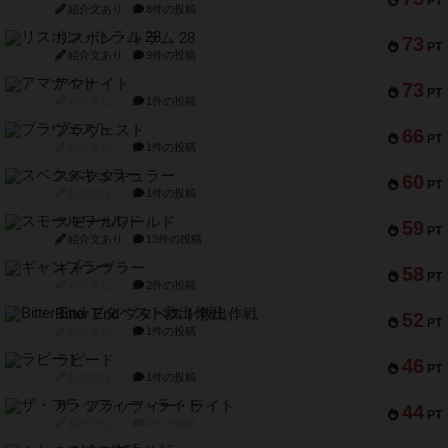
PT
紹介文あり
8件の投稿
リスボン・トラム 28
73
PT
紹介文あり
9件の投稿
アマナイト
73
PT
紹介文なし
1件の投稿
ブラヴェスト
66
PT
紹介文なし
1件の投稿
スペクタキュラー
60
PT
紹介文なし
1件の投稿
スモールワールド
59
PT
紹介文あり
13件の投稿
ギャンブラー
58
PT
紹介文なし
2件の投稿
Bitter End ブタペスト救出作戦
52
PT
紹介文なし
1件の投稿
ラピード
46
PT
紹介文なし
1件の投稿
ザ・フラッフィー・ライト
44
PT
紹介文なし
0件の投稿