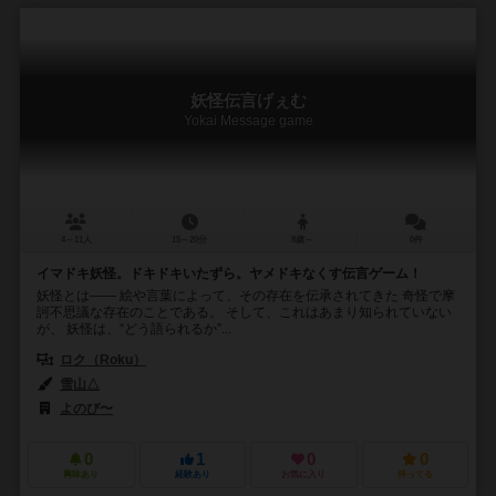
妖怪伝言げぇむ
Yokai Message game
4～11人
15～20分
8歳～
0件
イマドキ妖怪。ドキドキいたずら。ヤメドキなくす伝言ゲーム！
妖怪とは―― 絵や言葉によって、その存在を伝承されてきた 奇怪で摩
訶不思議な存在のことである。 そして、これはあまり知られていない
が、 妖怪は、“どう語られるか”...
ロク（Roku）
雪山△
よのび〜
0
1
0
0
興味あり
経験あり
お気に入り
持ってる