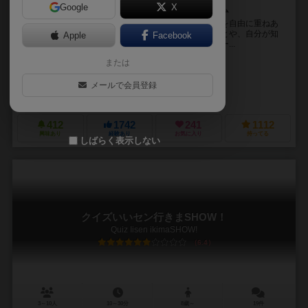
Google
X
ピクトグラムを組み合わせてお題を伝えるカードゲーム
「ピクテル」はピクトグラムが描かれたクリアカードを自由に重ねあ
わせ、他の人に自分が体験した楽しいこと・悲しいことや、自分が知
Apple
Facebook
ってる映画・スポーツなどのお題を伝えるコミュニケー...
または
藤田 真吾（Shingo Fujita）
大木 基至
森太郎（Moritarou）
メールで会員登録
ボドゲイム（bodogeimu）
412
1742
241
1112
興味あり
経験あり
お気に入り
持ってる
しばらく表示しない
クイズいいセン行きまSHOW！
Quiz Iisen ikimaSHOW!
6.4
3～10人
10～30分
8歳～
19件