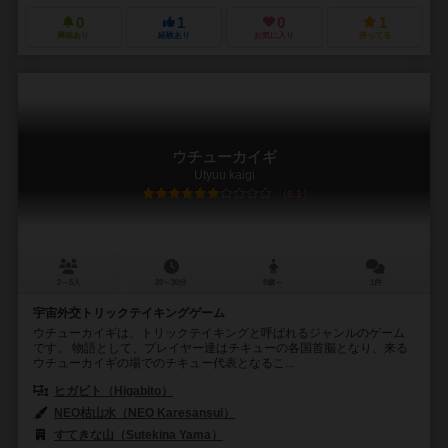
0
1
0
1
興味あり
経験あり
お気に入り
持ってる
ウチューカイギ
Utyuu kaigi
6.1
2～5人
20～30分
8歳～
1件
宇宙外交トリックテイキングゲーム
ウチューカイギは、トリックテイキングと呼ばれるジャンルのゲーム
です。 物語として、プレイヤー達はチキューの各国首脳となり、来る
ウチューカイギの場でのチキュー代表となるこ...
ヒガビト（Higabito）
NEO枯山水（NEO Karesansui）
すてきな山（Sutekina Yama）