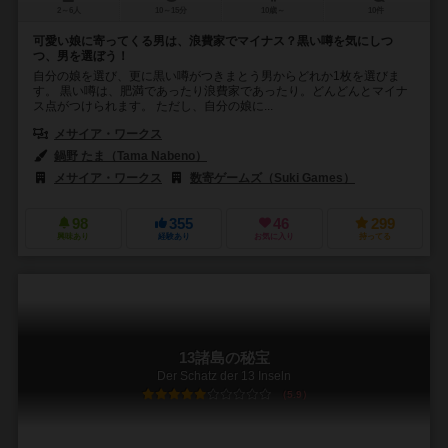
2～6人
10～15分
10歳～
10件
可愛い娘に寄ってくる男は、浪費家でマイナス？黒い噂を気にしつ
つ、男を選ぼう！
自分の娘を選び、更に黒い噂がつきまとう男からどれか1枚を選びま
す。 黒い噂は、肥満であったり浪費家であったり。どんどんとマイナ
ス点がつけられます。 ただし、自分の娘に...
メサイア・ワークス
鍋野 たま（Tama Nabeno）
メサイア・ワークス
数寄ゲームズ（Suki Games）
98
355
46
299
興味あり
経験あり
お気に入り
持ってる
13諸島の秘宝
Der Schatz der 13 Inseln
5.9