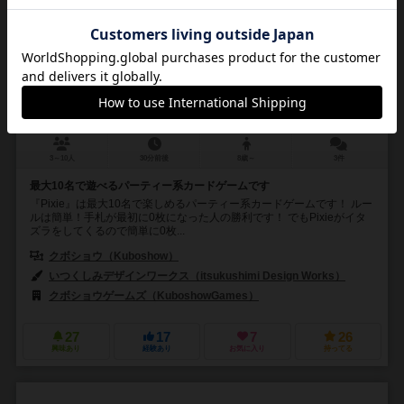
ピクシー
Pixie
6.2
3～10人
30分前後
8歳～
3件
最大10名で遊べるパーティー系カードゲームです
『Pixie』は最大10名で楽しめるパーティー系カードゲームです！ ルー
ルは簡単！手札が最初に0枚になった人の勝利です！ でもPixieがイタ
ズラをしてくるので簡単に0枚...
クボショウ（Kuboshow）
いつくしみデザインワークス（itsukushimi Design Works）
クボショウゲームズ（KuboshowGames）
27
17
7
26
興味あり
経験あり
お気に入り
持ってる