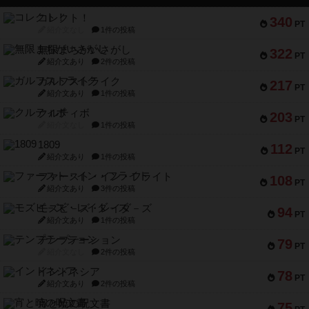
コレクト！
340
PT
紹介文なし
1件の投稿
無限まちがいさがし
322
PT
紹介文あり
2件の投稿
ガルフストライク
217
PT
紹介文あり
1件の投稿
クルティボ
203
PT
紹介文なし
1件の投稿
1809
112
PT
紹介文あり
1件の投稿
ファースト・イン・フライト
108
PT
紹介文あり
3件の投稿
モズビ－ズ・レイダ－ズ
94
PT
紹介文あり
1件の投稿
テンプテーション
79
PT
紹介文なし
2件の投稿
インドネシア
78
PT
紹介文あり
2件の投稿
宵と暁の呪文書
75