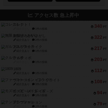
アクセス数 急上昇中
コレクト！
340
PT
紹介文なし
1件の投稿
無限まちがいさがし
322
PT
紹介文あり
2件の投稿
ガルフストライク
217
PT
紹介文あり
1件の投稿
クルティボ
203
PT
紹介文なし
1件の投稿
1809
112
PT
紹介文あり
1件の投稿
ファースト・イン・フライト
108
PT
紹介文あり
3件の投稿
モズビ－ズ・レイダ－ズ
94
PT
紹介文あり
1件の投稿
テンプテーション
79
PT
紹介文なし
2件の投稿