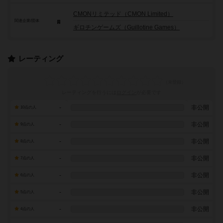
CMONリミテッド（CMON Limited）
関連企業/団体
ギロチンゲームズ（Guillotine Games）
レーティング
レーティングを行うには
ログイン
が必要です
-
非公開
10点の人
-
非公開
9点の人
-
非公開
8点の人
-
非公開
7点の人
-
非公開
6点の人
-
非公開
5点の人
-
非公開
4点の人