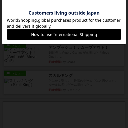
1987年にVictory Gamesが出版した『Silver Sta...
約7時間前
by Chaco
レビュー
アンブッシュ！：パープルハート
1985年にVictory Gamesが出版した『Purple Hea...
約7時間前
by Chaco
レビュー
アンブッシュ！：ムーブアウト！
1984年にVictory Gamesが出版した『Move
Out！』...
約8時間前
by Chaco
レビュー
スカルキング
とにかく楽しい！最高のゲームではと思います。
ルールは多少ゲーム慣れした...
約8時間前
by ジェイとと