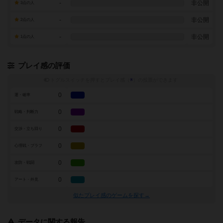
-
非公開
3点の人
-
非公開
2点の人
-
非公開
1点の人
プレイ感の評価
トグルスイッチを押すとプレイ感（
※
）の投票ができます
0
運・確率
0
戦略・判断力
0
交渉・立ち回り
0
心理戦・ブラフ
0
攻防・戦闘
0
アート・外見
似たプレイ感のゲームを探す→
データに関する報告