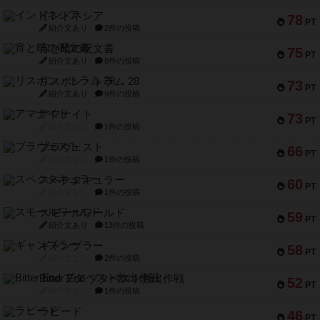
インドネシア
78
PT
紹介文あり
2件の投稿
宵と暁の呪文書
75
PT
紹介文あり
8件の投稿
リスボン・トラム 28
73
PT
紹介文あり
9件の投稿
アマナイト
73
PT
紹介文なし
1件の投稿
ブラヴェスト
66
PT
紹介文なし
1件の投稿
スペクタキュラー
60
PT
紹介文なし
1件の投稿
スモールワールド
59
PT
紹介文あり
13件の投稿
ギャンブラー
58
PT
紹介文なし
2件の投稿
Bitter End ブタペスト救出作戦
52
PT
紹介文なし
1件の投稿
ラピード
46
PT