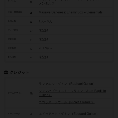
タイトル
メンタルズ
Massive Darkness: Enemy Box – Elementals
原題・英題表記
1人～6人
参加人数
未登録
プレイ時間
未登録
対象年齢
2017年～
発売時期
未登録
参考価格
クレジット
ラファエル・ギトン（Raphael Guiton）
ジャンパプティスト・ルリエン（Jean-Baptiste
ゲームデザイン
Lullien）
ニコラス・ラウール（Nicolas Raoult）
エドゥアード・ギトン（Édouard Guiton）
アートワーク