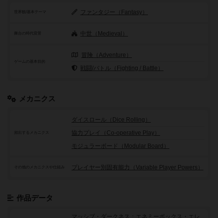
ファンタジー（Fantasy）
世界観/基本テーマ
中世（Medieval）
舞台の時代背景
冒険（Adventure）
ゲームの基本目的
戦闘/バトル（Fighting / Battle）
メカニクス
ダイスロール（Dice Rolling）
協力プレイ（Co-operative Play）
頻出するメカニクス
モジュラーボード（Modular Board）
プレイヤー別固有能力（Variable Player Powers）
その他のメカニクスや仕組み
作品データ
マッシブ・ダークネス：エネミーボックス・エレ