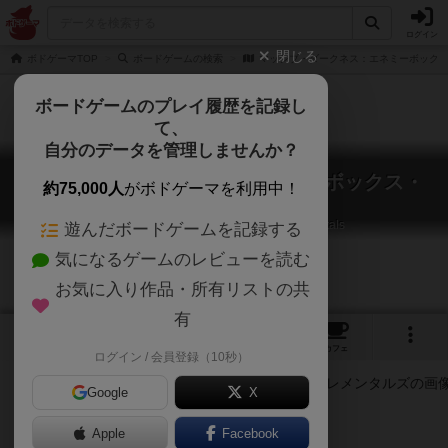
ログイン
閉じる
ボドゲーマTOP
ボードゲームの検索
マッシブ・ダークネス：エネミーボック
ボードゲームのプレイ履歴を記録し
て、
自分のデータを管理しませんか？
マッシブ・ダークネス：エネミーボックス・
約75,000人
がボドゲーマを利用中！
エレメンタルズ
Massive Darkness: Enemy Box – Elementals
遊んだボードゲームを記録する
気になるゲームのレビューを読む
お気に入り作品・所有リストの共
有
1
2
トップ
画像
動画
レビュー
カフェ
ログイン / 会員登録（10秒）
Google
X
Apple
ご協力ください
Facebook