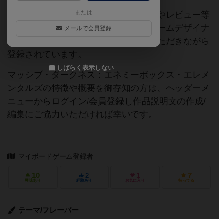
または
当サイトに掲載されている作品説明文やレビュー等
の情報は、ボドゲーマ運営事務局・ゲームデザイナ
メールで会員登録
ーご本人様・有志の皆様にご協力をいただきながら
登録されています。
しばらく表示しない
マッシブ・ダークネス：エネミーボックス・エレメ
ンタルズの特徴や概要を御存知の方は、ヘッダーメ
ニューからログイン/会員登録し作品説明文の作成/
編集にご協力いただければ幸いです。
マイボードゲーム登録者
10
2
1
7
興味あり
経験あり
お気に入り
持ってる
テーマ/フレーバー