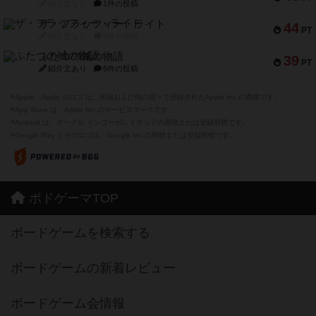
紹介文なし
1件の投稿
ザ・フラッフィー・ライト
44
PT
紹介文なし
0件の投稿
ふたつの城の物語
39
PT
紹介文あり
6件の投稿
※Apple、Apple のロゴ は、米国および他の国々で登録されたApple Inc.の商標です。
※App Store は、Apple Inc.のサービスマークです。
※Android は、グーグル インコーポレイテッドの商標または登録商標です。
※Google Play とそのロゴは、Google Inc.の商標または登録商標です。
ボドゲーマTOP
ボードゲームを検索する
ボードゲームの新着レビュー
ボードゲーム会情報