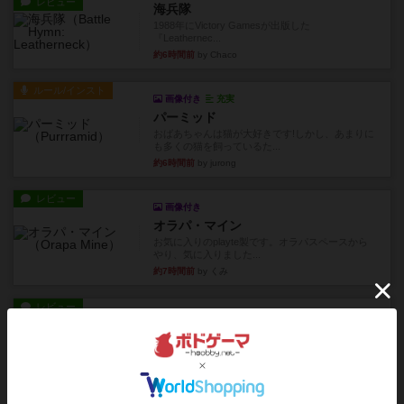
レビュー
海兵隊
1988年にVictory Gamesが出版した
『Leathernec...
約6時間前
by Chaco
ルール/インスト
画像付き
充実
パーミッド
おばあちゃんは猫が大好きです!しかし、あまりに
も多くの猫を飼っているた...
約6時間前
by jurong
レビュー
画像付き
オラパ・マイン
お気に入りのplayte製です。オラパスペースから
やり、気に入りました...
約7時間前
by くみ
レビュー
マーリン
４人プレイ。インスト1時間プレイ2時間半。結構
ダイス運と手札のカード運...
約7時間前
by oliber
レビュー
アンブッシュ！：シルバースター