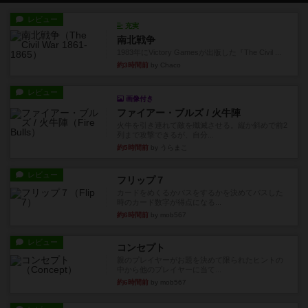
レビュー
充実
南北戦争
1983年にVictory Gamesが出版した『The Civil ...
約3時間前
by Chaco
レビュー
画像付き
ファイアー・ブルズ / 火牛陣
火牛を引き連れて敵を殲滅させる。縦か斜めで前2
列まで攻撃できるが、自分...
約5時間前
by うらまこ
レビュー
フリップ７
カードをめくるかパスをするかを決めてパスした
時のカード数字が得点になる...
約6時間前
by mob567
レビュー
コンセプト
親のプレイヤーがお題を決めて限られたヒントの
中から他のプレイヤーに当て...
約6時間前
by mob567