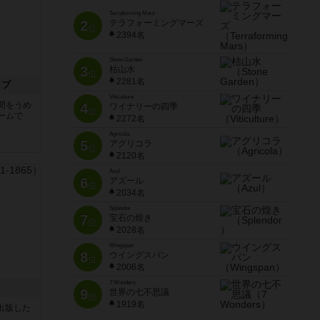
Terraforming Mars
2
テラフォーミングマーズ
位
2394名
Stone Garden
3
枯山水
位
2281名
イブ
Viticulture
間をうめ
4
ワイナリーの四季
位
ームで
2272名
Agricola
5
アグリコラ
位
2120名
Azul
6
アズール
位
2034名
Splendor
7
宝石の煌き
位
2028名
Wingspan
8
ウイングスパン
位
2006名
7 Wonders
9
世界の七不思議
位
1919名
sが出版した