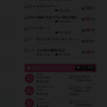
ギャンブラー
58
PT
紹介文なし
2件の投稿
Bitter End ブタペスト救出作戦
52
PT
紹介文なし
1件の投稿
ラピード
46
PT
紹介文なし
1件の投稿
ザ・フラッフィー・ライト
44
PT
紹介文なし
0件の投稿
ふたつの城の物語
39
PT
紹介文あり
6件の投稿
お気に入りランキング
トップ50
Splendor
1
宝石の煌き
位
4041名
Die Siedler von Catan
2
カタン
位
3616名
Dominion
3
ドミニオン
位
2529名