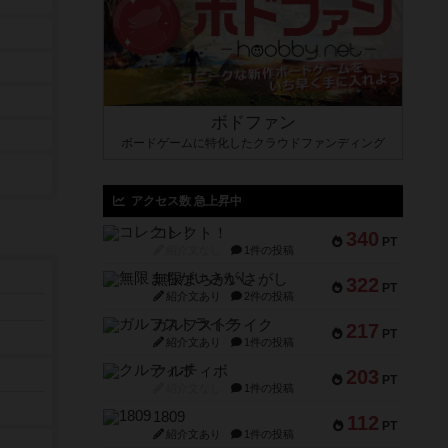
ボドファン
ボードゲームに特化したクラウドファンディング
アクセス数 急上昇中
コレクト！
340
PT
紹介文なし
1件の投稿
無限まちがいさがし
322
PT
紹介文あり
2件の投稿
ガルフストライク
217
PT
紹介文あり
1件の投稿
クルティボ
203
PT
紹介文なし
1件の投稿
1809
112
PT
紹介文あり
1件の投稿