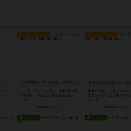
ルール/インスト
ルール/インスト
キャプテン・フリップ：イスラ・ボンバ
ンビル
イスラ・ボンバを探しに出航!潜水艦
乗客の皆様、トランスオリ
ードに
を装備し、あなたの乗組員を監獄か
エクスプレスにご乗車あり
ら解...
ざいま...
約4時間前
by jurong
約4時間前
by jurong
レビュー
レビュー