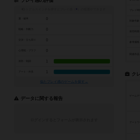
プレイ感の評価
トグルスイッチを押すとプレイ感（
※
）の投票ができます
プレイ時
0
運・確率
対象年齢
0
戦略・判断力
発売時期
0
交渉・立ち回り
参考価格
0
心理戦・ブラフ
関連作品
1
攻防・戦闘
1
アート・外見
ク
似たプレイ感のゲームを探す→
ゲームデ
データに関する報告
ログインするとフォームが表示されます
アートワ