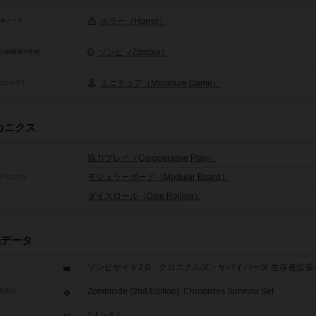
ホラー（Horror）
基本テーマ
ゾンビ（Zombie）
人物/職業や生物
ミニチュア（Miniature Game）
コンセプト
カニクス
協力プレイ（Co-operative Play）
モジュラーボード（Modular Board）
メカニクス
ダイスロール（Dice Rolling）
品データ
ゾンビサイド2.0：クロニクルズ・サバイバーズ 生存者拡張
Zombicide (2nd Edition): Chronicles Survivor Set
題表記
1人～6人