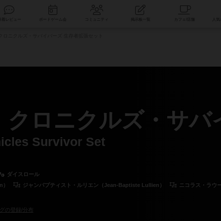
索
新着レビュー
ボードゲーム会
コミュニティ
掲示板一覧
：クロニクルズ・サバイバーズ 生存者拡張セット
0：クロニクルズ・サバ
icles Survivor Set
ダイスロール
on）
ジャンパプティスト・ルリエン（Jean-Baptiste Lullien）
ニコラス・ラウール（
グの登録/分布