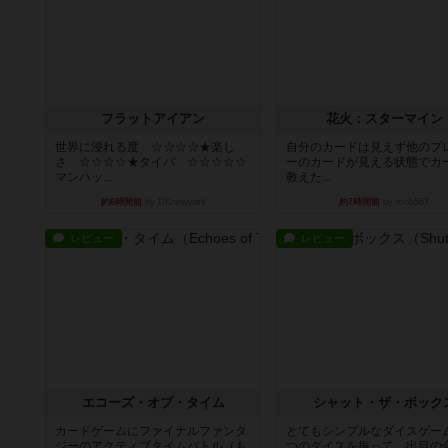
フラットアイアン
花火：スターマイン
世界に浸れる度 ☆☆☆☆★楽し
自分のカードは見えず他のプ
さ ☆☆☆☆★タイパ ☆☆☆☆☆
ーのカードが見える状態でカ
マンハッ...
教えた...
約6時間前
by DKnewyork
約7時間前
by mob567
レビュー
レビュー
エコーズ・オブ・タイム
シャット・ザ・ボック
カードゲームにファイナルファンタ
とてもシンプルなダイスゲー
ジーのアクティブタイムバトル（も
つのダイスを振って、出目の