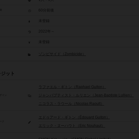
60分前後
間
未登録
2022年～
未登録
ゾンビサイド（Zombicide）
レジット
ラファエル・ギトン（Raphael Guiton）
ジャンパプティスト・ルリエン（Jean-Baptiste Lullien）
ザイン
ニコラス・ラウール（Nicolas Raoult）
エドゥアード・ギトン（Édouard Guiton）
ーク
エリック・ヌーハウト（Eric Nouhaut）