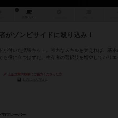
1
ュー
店舗/
カフェ
リプレイ
日記
戦略
・コツ
ルール
者がゾンビサイドに殴り込み！
ドが付いた拡張キット。強力なスキルを覚えれば、基本
でも役に立つはずだ。生存者の選択肢を増やしてバリエ
上記文章の執筆にご協力くださった方
しのじゅんぴょん
ーマ/フレーバー