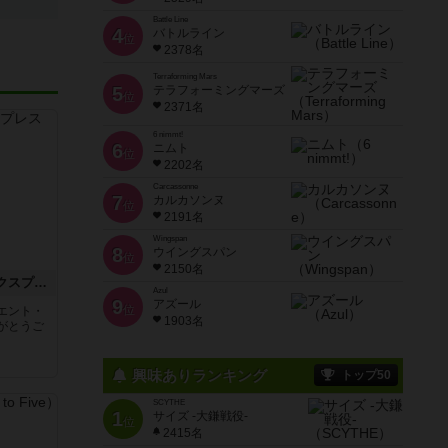
Battle Line
4
バトルライン
位
2378名
Terraforming Mars
5
テラフォーミングマーズ
位
2371名
6 nimmt!
6
ニムト
位
2202名
Carcassonne
7
カルカソンヌ
位
2191名
Wingspan
8
ウイングスパン
位
2150名
トランスオリエント・エクスプレス
Azul
9
アズール
位
エント・
1903名
がとうご
興味ありランキング
トップ50
SCYTHE
1
サイズ -大鎌戦役-
位
2415名