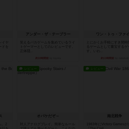
アンダー・ザ・テーブラー
ワン・トゥ・ファ
レイヤ
笑えるバカゲームを集めているライ
とにかくお手軽にすき間時
ードを
トゲーマーとしてのレビューです。
るゲームとして重宝するゲ
正体隠...
す。いわ...
約10時間前
by toyota
約11時間前
by nabekoh
レビュー
レビュー
ス
オバケだぞ～
南北戦争
ム。2
対人アナログプレイ。簡単なルール
1983年にVictory Game
合計を
で誰とでも遊べるゲーム。こんなの
『The Civil ...