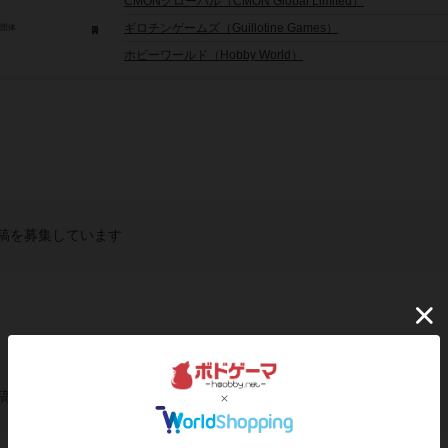
CMONグローバル（CMON Global Limited）
ギロチンゲームズ（Guillotine Games）
/団体
ホビーワールド（Hobby World）
稿を募集しています
稿を募集しています