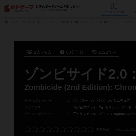
世界のボードゲームを楽しもう！
ボードゲーム専門の総合情報サイト
データベース
検
ボドゲーマTOP
ボードゲームの検索
ゾンビサイド
ゾンビサイド2.0
1人～6人
60分前後
2022年～
ゾンビサイド2.
Zombicide (2nd Edition): Chron
テーマ/フレーバー
：
ホラー
ゾンビ
ミニチュア
メカニクス
：
協力プレイ
モジュラーボード
ゲームデザイナー
：
ラファエル・ギトン（Raphael Guit
レーティン