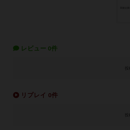
関連企業
レビュー 0件
投
リプレイ 0件
投