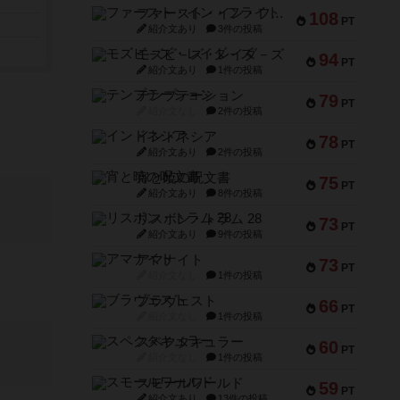
ファースト・イン・フライト
108
PT
紹介文あり
3件の投稿
モズビ－ズ・レイダ－ズ
94
PT
紹介文あり
1件の投稿
テンプテーション
79
PT
紹介文なし
2件の投稿
インドネシア
78
PT
紹介文あり
2件の投稿
宵と暁の呪文書
75
PT
紹介文あり
8件の投稿
リスボン・トラム 28
73
PT
紹介文あり
9件の投稿
アマナイト
73
PT
紹介文なし
1件の投稿
ブラヴェスト
66
PT
紹介文なし
1件の投稿
スペクタキュラー
60
PT
紹介文なし
1件の投稿
スモールワールド
59
PT
紹介文あり
13件の投稿