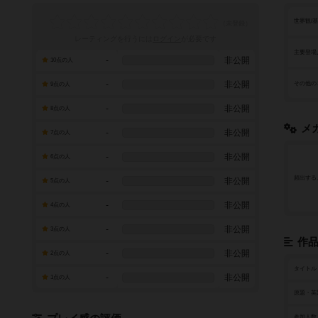
世界観/
レーティングを行うには
ログイン
が必要です
主要登場
-
非公開
10点の人
-
非公開
その他の
9点の人
-
非公開
8点の人
メ
-
非公開
7点の人
-
非公開
6点の人
頻出する
-
非公開
5点の人
-
非公開
4点の人
-
非公開
3点の人
作
-
非公開
2点の人
タイトル
-
非公開
1点の人
原題・英
参加人数