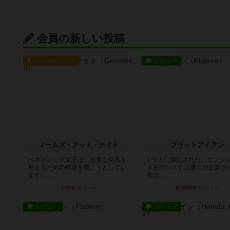
会員の新しい投稿
ルール/インスト
レビュー
ノームズ・アット・ナイト
フラットアイアン
ベネボレンス女王は、忠実な臣民を
1~2人に限定された、エンジ
称えるための祝宴を開こうとしてい
ド系のシステム選んだ企業ボ
ます。...
街で...
27分前
by jurong
約1時間前
by あくり
レビュー
レビュー