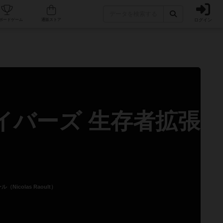
ログイン
カフェ/店舗
人気ボードゲーム
通販ストア
イバーズ 生存者拡張
Nicolas Raoult）