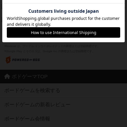
スーパーストア3000
39
PT
紹介文なし
1件の投稿
フリップ７：復讐心とともに
37
PT
紹介文なし
2件の投稿
※Apple、Apple のロゴ は、米国および他の国々で登録されたApple Inc.の商標です。
※App Store は、Apple Inc.のサービスマークです。
※Android は、グーグル インコーポレイテッドの商標または登録商標です。
※Google Play とそのロゴは、Google Inc.の商標または登録商標です。
ボドゲーマTOP
ボードゲームを検索する
ボードゲームの新着レビュー
ボードゲーム会情報