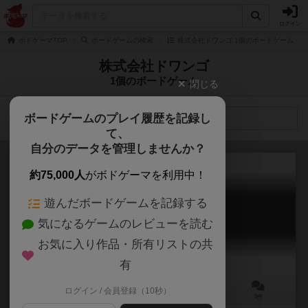
ログイン
ボドゲーマTOP
ボードゲームの検索
株式会社ドワンゴ 1個のボードゲーム
株式会社ドワンゴ
1個のボードゲーム
閉じる
ボードゲームのプレイ履歴を記録し
検索メニュー
て、
自分のデータを管理しませんか？
約75,000人
がボドゲーマを利用中！
遊んだボードゲームを記録する
ニコニコしょうぎ
気になるゲームのレビューを読む
niconico shougi
お気に入り作品・所有リストの共
有
ログイン / 会員登録（10秒）
2人用
－
ー
0件