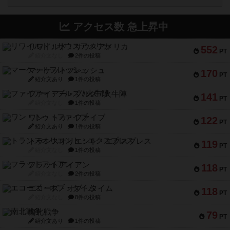
アクセス数 急上昇中
リワイルド：サウスアメリカ
552
PT
紹介文なし
2件の投稿
マーケットフレッシュ
170
PT
紹介文あり
1件の投稿
ファイアー・ブルズ / 火牛陣
141
PT
紹介文なし
1件の投稿
ワン・トゥ・ファイブ
122
PT
紹介文あり
1件の投稿
トランスオリエント・エクスプレス
119
PT
紹介文なし
1件の投稿
フラットアイアン
118
PT
紹介文なし
2件の投稿
エコーズ・オブ・タイム
118
PT
紹介文なし
8件の投稿
南北戦争
79
PT
紹介文あり
1件の投稿