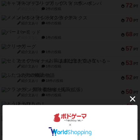
キャプテン・フリップ：イスラ・ボンバ
72
PT
紹介文なし
2件の投稿
メメントオンラインタクティクス
70
PT
紹介文あり
4件の投稿
パーミッド
68
PT
紹介文なし
1件の投稿
クリーグ
57
PT
紹介文あり
1件の投稿
セミファイナル ～お前はまだ生きている～
53
PT
紹介文あり
1件の投稿
ふたつの街の物語
52
PT
紹介文あり
18件の投稿
クランク! ：冒険者たち（拡張）
50
PT
紹介文あり
4件の投稿
とうほうの！
42
PT
紹介文なし
1件の投稿
スターマイン・ラミー ポケット
42
PT
紹介文あり
2件の投稿
海兵隊
39
PT
紹介文あり
1件の投稿