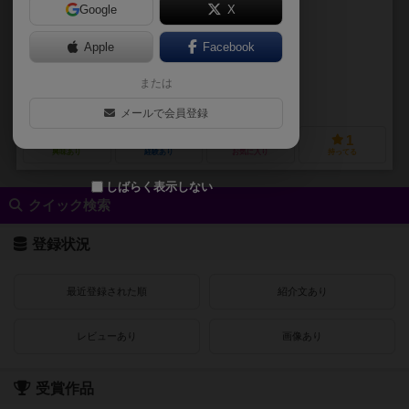
Google
X
作品説明文の編集者を募集中
Apple
Facebook
未登録
未登録
または
株式会社ドワンゴ
メールで会員登録
0
0
0
1
興味あり
経験あり
お気に入り
持ってる
しばらく表示しない
クイック検索
登録状況
最近登録された順
紹介文あり
レビューあり
画像あり
受賞作品