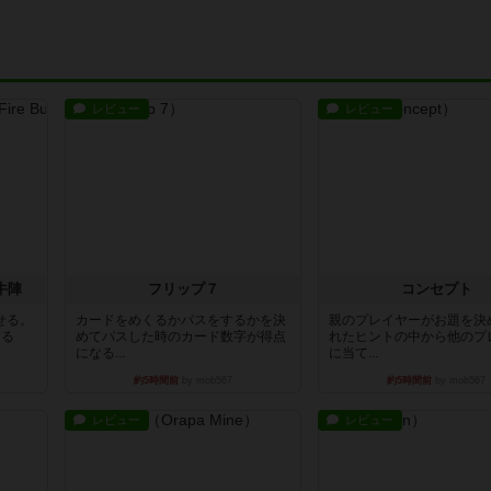
レビュー
レビュー
牛陣
フリップ７
コンセプト
せる。
カードをめくるかパスをするかを決
親のプレイヤーがお題を決
きる
めてパスした時のカード数字が得点
れたヒントの中から他のプ
になる...
に当て...
約5時間前
by mob567
約5時間前
by mob567
レビュー
レビュー