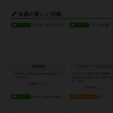
会員の新しい投稿
レビュー
レビュー
南北戦争
ファイアー・ブルズ / 火
1983年にVictory Gamesが出版した
火牛を引き連れて敵を殲滅さ
『The Civil ...
縦か斜めで前2列まで攻撃で
が、自分...
約3時間前
by Chaco
約5時間前
by うらまこ
レビュー
ルール/インスト