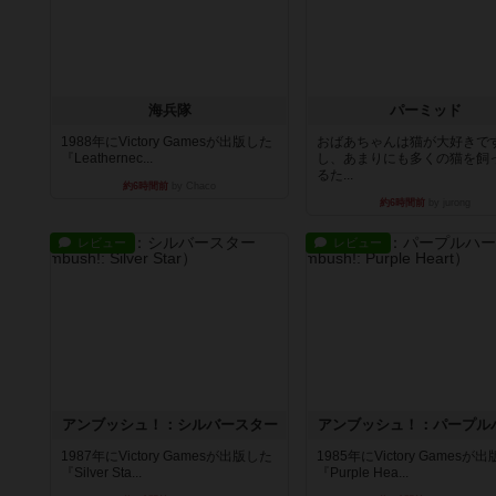
海兵隊
パーミッド
1988年にVictory Gamesが出版した
おばあちゃんは猫が大好きです
『Leathernec...
し、あまりにも多くの猫を飼
るた...
約6時間前
by Chaco
約6時間前
by jurong
レビュー
レビュー
アンブッシュ！：シルバースター
アンブッシュ！：パープル
1987年にVictory Gamesが出版した
1985年にVictory Gamesが
『Silver Sta...
『Purple Hea...