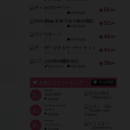
ギャンブラー
58
PT
紹介文なし
2件の投稿
Bitter End ブタペスト救出作戦
52
PT
紹介文なし
1件の投稿
ラピード
46
PT
紹介文なし
1件の投稿
ザ・フラッフィー・ライト
44
PT
紹介文なし
0件の投稿
ふたつの城の物語
39
PT
紹介文あり
6件の投稿
お気に入りランキング
トップ50
Splendor
1
宝石の煌き
位
4040名
Die Siedler von Catan
2
カタン
位
3616名
Dominion
3
ドミニオン
位
2528名