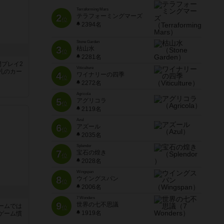
Terraforming Mars
2
テラフォーミングマーズ
位
2394名
Stone Garden
3
枯山水
位
2281名
間プレイ2
Viticulture
札のカー
4
ワイナリーの四季
位
2272名
Agricola
5
アグリコラ
位
2119名
Azul
6
アズール
位
2035名
Splendor
7
宝石の煌き
位
2028名
Wingspan
8
ウイングスパン
位
2006名
7 Wonders
9
世界の七不思議
ームでは
位
1919名
ゲーム慣