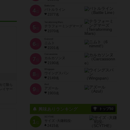
Battle Line
4
バトルライン
位
2377名
Terraforming Mars
5
テラフォーミングマーズ
位
2370名
6 nimmt!
6
ニムト
位
2201名
Carcassonne
7
カルカソンヌ
位
2190名
Wingspan
8
ウイングスパン
位
2149名
めて限ら
Azul
9
アズール
レイヤー
位
1903名
興味ありランキング
トップ50
SCYTHE
1
サイズ -大鎌戦役-
位
2415名