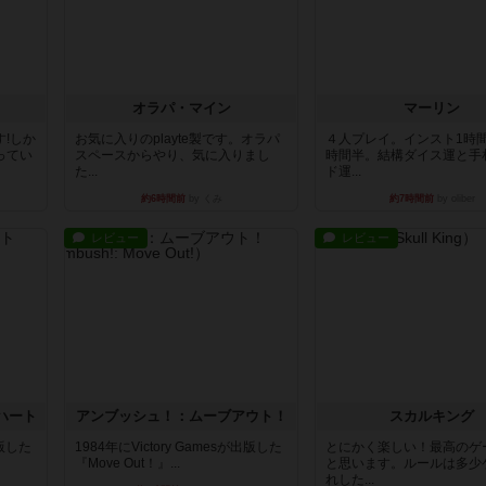
オラパ・マイン
マーリン
!しか
お気に入りのplayte製です。オラパ
４人プレイ。インスト1時
ってい
スペースからやり、気に入りまし
時間半。結構ダイス運と手
た...
ド運...
約6時間前
by くみ
約7時間前
by oliber
レビュー
レビュー
ハート
アンブッシュ！：ムーブアウト！
スカルキング
出版した
1984年にVictory Gamesが出版した
とにかく楽しい！最高のゲ
『Move Out！』...
と思います。ルールは多少
れした...