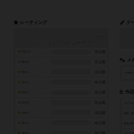
レーティング
テ
レーティングを行うには
ログイン
が必要です
-
非公開
10点の人
メ
-
非公開
9点の人
-
非公開
8点の人
その他の
-
非公開
7点の人
作
-
非公開
6点の人
-
非公開
5点の人
タイトル
-
非公開
4点の人
原題・英
-
非公開
3点の人
参加人数
-
非公開
2点の人
プレイ時