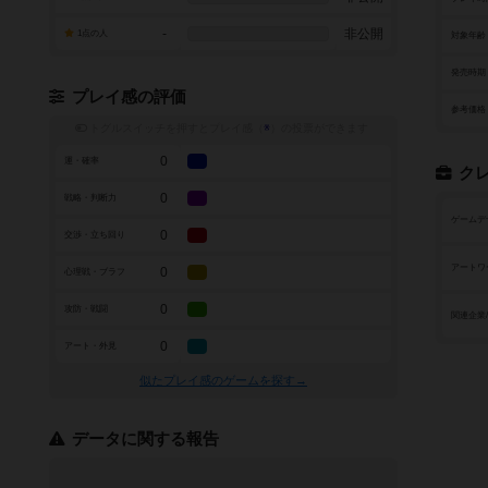
-
非公開
1点の人
対象年齢
発売時期
プレイ感の評価
参考価格
トグルスイッチを押すとプレイ感（
※
）の投票ができます
0
運・確率
ク
0
戦略・判断力
ゲームデ
0
交渉・立ち回り
アートワ
0
心理戦・ブラフ
0
攻防・戦闘
関連企業
0
アート・外見
似たプレイ感のゲームを探す→
データに関する報告