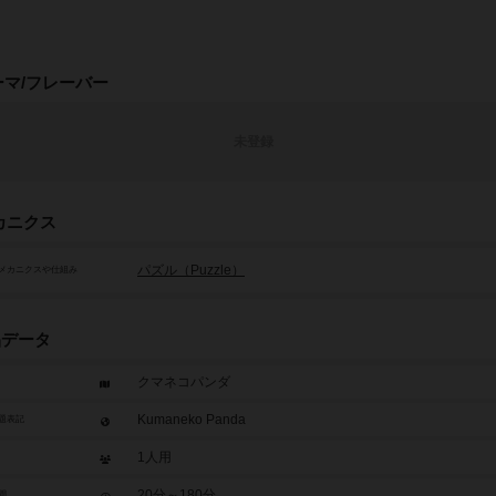
ーマ/フレーバー
未登録
カニクス
パズル（Puzzle）
メカニクスや仕組み
品データ
クマネコパンダ
Kumaneko Panda
題表記
1人用
20分～180分
間