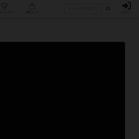
ログイン
カフェ/店舗
人気ボードゲーム
通販ストア