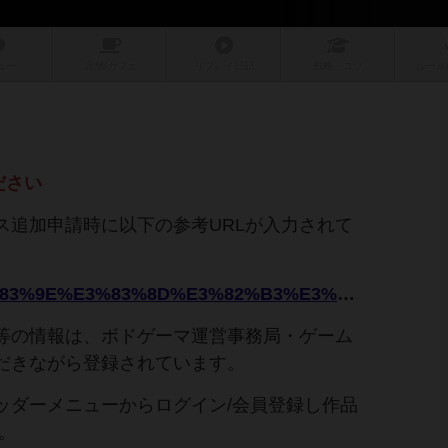
ュー
店舗/
カフェ
リプレイ
日記
戦略
・コツ
ルール
ださい
ス追加申請時に以下の参考URLが入力されて
。
http://gamemarket.jp/game/%E3%82%AF%E3%83%9E%E3%83%8D%E3%82%B3%E3%83%91%E3%83%B3%E3%83%80/
等の情報は、ボドゲーマ運営事務局・ゲーム
だきながら登録されています。
ッダーメニューからログイン/会員登録し作品
。