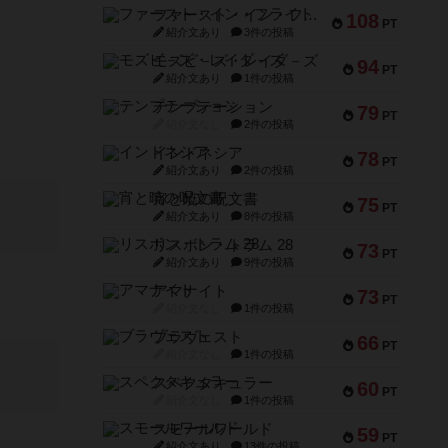
ファースト・イン・フライト
108
PT
紹介文あり
3件の投稿
モズビ－ズ・レイダ－ズ
94
PT
紹介文あり
1件の投稿
テンプテーション
79
PT
紹介文なし
2件の投稿
インドネシア
78
PT
紹介文あり
2件の投稿
宵と暁の呪文書
75
PT
紹介文あり
8件の投稿
リスボン・トラム 28
73
PT
紹介文あり
9件の投稿
アマナイト
73
PT
紹介文なし
1件の投稿
ブラヴェスト
66
PT
紹介文なし
1件の投稿
スペクタキュラー
60
PT
紹介文なし
1件の投稿
スモールワールド
59
PT
紹介文あり
13件の投稿