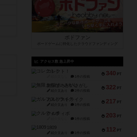
ボドファン
ボードゲームに特化したクラウドファンディング
アクセス数 急上昇中
コレクト！
340
PT
紹介文なし
1件の投稿
無限まちがいさがし
322
PT
紹介文あり
2件の投稿
ガルフストライク
217
PT
紹介文あり
1件の投稿
クルティボ
203
PT
紹介文なし
1件の投稿
1809
112
PT
紹介文あり
1件の投稿