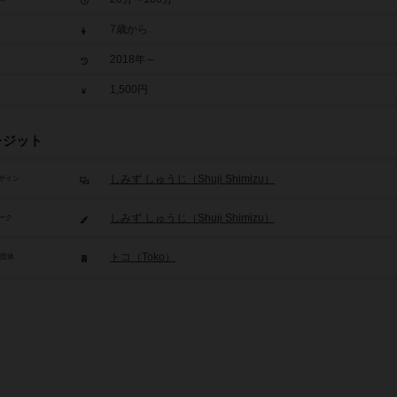
7歳から
2018年～
1,500円
レジット
しみず しゅうじ（Shuji Shimizu）
ザイン
しみず しゅうじ（Shuji Shimizu）
ーク
トコ（Toko）
/団体