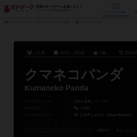
世界のボードゲームを楽しもう！
ボードゲーム専門の総合情報サイト
データベース
検
ボドゲーマTOP
ボードゲームの検索
クマネコパンダ
1人用
20分～180分
7歳～
2018
クマネコパンダ
Kumaneko Panda
テーマ/フレーバー
：
登録を募集しています
メカニクス
：
パズル
ゲームデザイナー
：
しみず しゅうじ（Shuji Shimizu）
レーティン