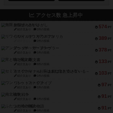
アクセス数 急上昇中
無限まちがいさがし
574
PT
紹介文あり
2件の投稿
リワイルド：サウスアメリカ
389
PT
紹介文なし
2件の投稿
アンダー・ザ・テーブラー
378
PT
紹介文あり
1件の投稿
宵と暁の呪文書
133
PT
紹介文あり
8件の投稿
セミファイナル ～お前はまだ生きている～
103
PT
紹介文あり
1件の投稿
ワン・トゥ・ファイブ
97
PT
紹介文あり
1件の投稿
南北戦争
91
PT
紹介文あり
1件の投稿
ふたつの城の物語
91
PT
紹介文あり
6件の投稿