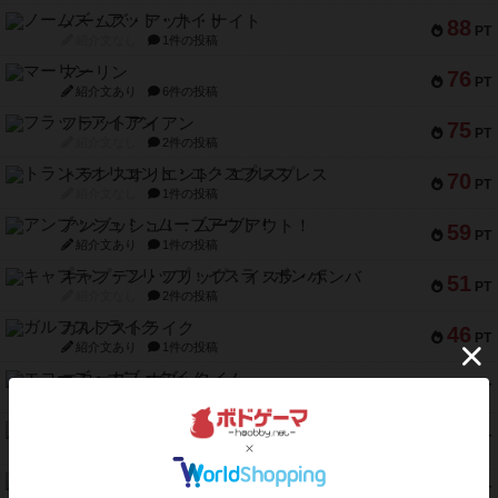
ノームズ・アット・ナイト
88
PT
紹介文なし
1件の投稿
マーリン
76
PT
紹介文あり
6件の投稿
フラットアイアン
75
PT
紹介文なし
2件の投稿
トランスオリエント・エクスプレス
70
PT
紹介文なし
1件の投稿
アンブッシュ！：ムーブアウト！
59
PT
紹介文あり
1件の投稿
キャプテン・フリップ：イスラ・ボンバ
51
PT
紹介文なし
2件の投稿
ガルフストライク
46
PT
紹介文あり
1件の投稿
エコーズ・オブ・タイム
45
PT
紹介文なし
8件の投稿
スカルキング
45
PT
紹介文あり
12件の投稿
海兵隊
45
PT