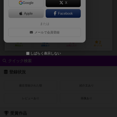
Google
X
作品説明文の編集者を募集中
Apple
Facebook
島田 秀和（Hidekazu Shimada）
または
いしぐろ のりこ（Noriko Ishiguro）
あそびば（ASOVIVA）
メールで会員登録
0
2
0
2
興味あり
経験あり
お気に入り
持ってる
しばらく表示しない
クイック検索
登録状況
最近登録された順
紹介文あり
レビューあり
画像あり
受賞作品