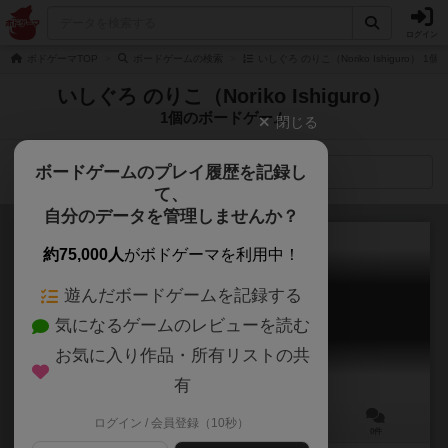
ログイン
ボドゲーマTOP
ボードゲームの検索
いしぐろ のりこ（Noriko Ishiguro） 
いしぐろ のりこ（Noriko Ishiguro）
1個のボードゲーム
閉じる
ボードゲームのプレイ履歴を記録し
検索メニュー
て、
自分のデータを管理しませんか？
約75,000人
がボドゲーマを利用中！
遊んだボードゲームを記録する
ねこげっと！
気になるゲームのレビューを読む
Neko Get!
お気に入り作品・所有リストの共
有
ログイン / 会員登録（10秒）
3～4人
5～10分
8歳～
0件