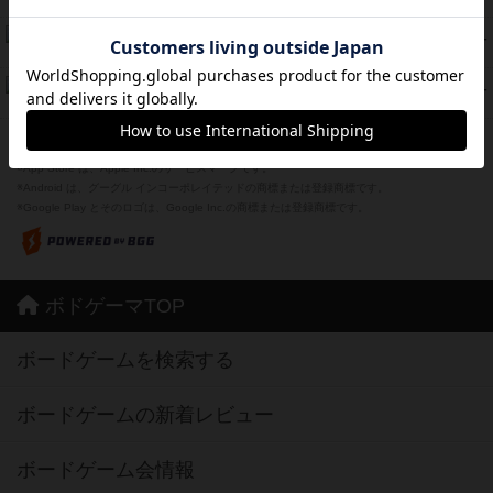
紹介文あり
1件の投稿
Bitter End ブタペスト救出作戦
45
PT
紹介文なし
1件の投稿
ドコジャン
42
PT
紹介文あり
10件の投稿
※Apple、Apple のロゴ は、米国および他の国々で登録されたApple Inc.の商標です。
※App Store は、Apple Inc.のサービスマークです。
※Android は、グーグル インコーポレイテッドの商標または登録商標です。
※Google Play とそのロゴは、Google Inc.の商標または登録商標です。
ボドゲーマTOP
ボードゲームを検索する
ボードゲームの新着レビュー
ボードゲーム会情報