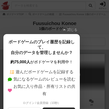
ログイン
ボドゲーマTOP
ボードゲームの検索
Fuusuichou Konoe 1個のボードゲーム
Fuusuichou Konoe
1個のボードゲーム
閉じる
ボードゲームのプレイ履歴を記録し
検索メニュー
て、
自分のデータを管理しませんか？
約75,000人
がボドゲーマを利用中！
遊んだボードゲームを記録する
Q.E.D. 猫＝液（ねこはえきたい）
気になるゲームのレビューを読む
NEKO HA EKITAI
お気に入り作品・所有リストの共
有
ログイン / 会員登録（10秒）
2～4人
10～15分
10歳～
1件