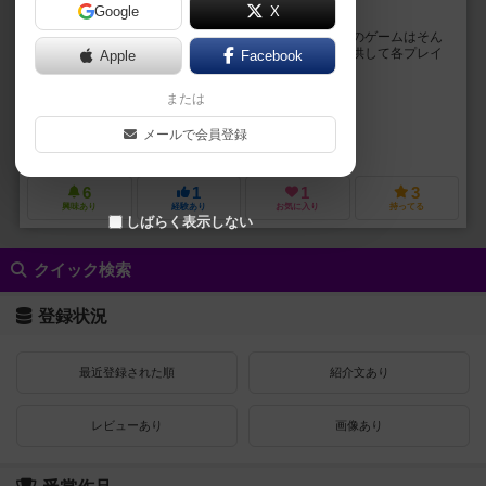
Google
X
この容器にうちの猫は入るのかな？
猫って狭い所でもスルスルと入っていきますよね？ このゲームはそん
な猫の特性を示したゲームです。 猫に快適な場所を提供して各プレイ
Apple
Facebook
ヤーの皆さんの中で最高得点を目指します...
または
Rapandora
AIGahaku
Fuusuichou Konoe
メールで会員登録
未登録
6
1
1
3
興味あり
経験あり
お気に入り
持ってる
しばらく表示しない
クイック検索
登録状況
最近登録された順
紹介文あり
レビューあり
画像あり