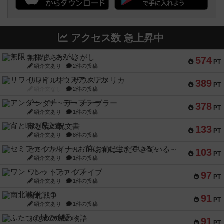
アクセス数 急上昇中
無限まちがいさがし
574
PT
紹介文あり
2件の投稿
リワイルド：サウスアメリカ
389
PT
紹介文なし
2件の投稿
アンダー・ザ・テーブラー
378
PT
紹介文あり
1件の投稿
宵と暁の呪文書
133
PT
紹介文あり
8件の投稿
セミファイナル ～お前はまだ生きている～
103
PT
紹介文あり
1件の投稿
ワン・トゥ・ファイブ
97
PT
紹介文あり
1件の投稿
南北戦争
91
PT
紹介文あり
1件の投稿
ふたつの城の物語
91
PT