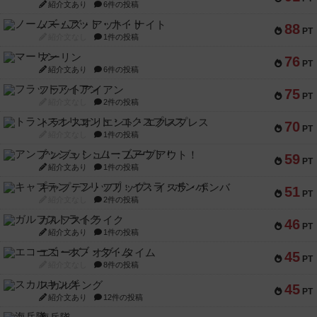
紹介文あり
6件の投稿
ノームズ・アット・ナイト
88
PT
紹介文なし
1件の投稿
マーリン
76
PT
紹介文あり
6件の投稿
フラットアイアン
75
PT
紹介文なし
2件の投稿
トランスオリエント・エクスプレス
70
PT
紹介文なし
1件の投稿
アンブッシュ！：ムーブアウト！
59
PT
紹介文あり
1件の投稿
キャプテン・フリップ：イスラ・ボンバ
51
PT
紹介文なし
2件の投稿
ガルフストライク
46
PT
紹介文あり
1件の投稿
エコーズ・オブ・タイム
45
PT
紹介文なし
8件の投稿
スカルキング
45
PT
紹介文あり
12件の投稿