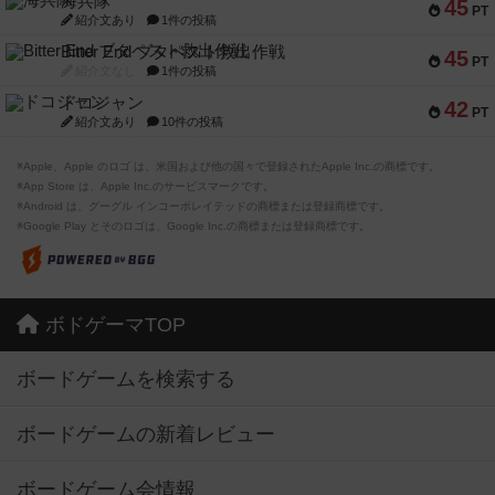
海兵隊
45
PT
紹介文あり
1件の投稿
Bitter End ブタペスト救出作戦
45
PT
紹介文なし
1件の投稿
ドコジャン
42
PT
紹介文あり
10件の投稿
※Apple、Apple のロゴ は、米国および他の国々で登録されたApple Inc.の商標です。
※App Store は、Apple Inc.のサービスマークです。
※Android は、グーグル インコーポレイテッドの商標または登録商標です。
※Google Play とそのロゴは、Google Inc.の商標または登録商標です。
ボドゲーマTOP
ボードゲームを検索する
ボードゲームの新着レビュー
ボードゲーム会情報