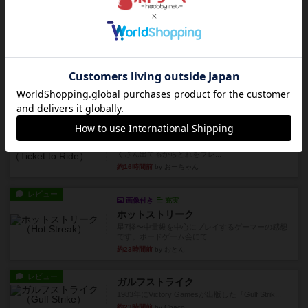
ルで簡単な小ゲームで今でも...
約12時間前
by tamio
レビュー
無限まちがいさがし
6つの場面カード（表、裏で違う絵）が何枚かあ
り、そのうち3つ選んで、同...
約15時間前
by ジェイとと
レビュー
充実
チケットトゥライド / チケットトゥライドアメリカ
デジタルソロプレイ。元祖チケライ？マップがた
くさん出てるからどれをプレ...
約16時間前
by おーちゃん
レビュー
画像付き
充実
ホットストリーク
星7軽〜中量級を中心にプレイするゲーマーの感想
です。ボードゲーム会にて...
約23時間前
by おとん
レビュー
ガルフストライク
1983年にVictory Gamesが出版した『Gulf Strik...
約23時間前
by Chaco