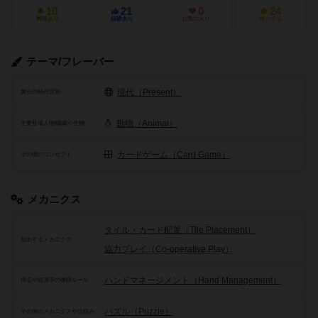
10
21
0
24
興味あり
経験あり
お気に入り
持ってる
テーマ/フレーバー
現代（Present）
舞台の時代背景
動物（Animal）
主要登場人物/職業や生物
カードゲーム（Card Game）
その他のコンセプト
メカニクス
タイル・カード配置（Tile Placement）
頻出するメカニクス
協力プレイ（Co-operative Play）
ハンドマネージメント（Hand Management）
得点や資源等の獲得ルール
パズル（Puzzle）
その他のメカニクスや仕組み