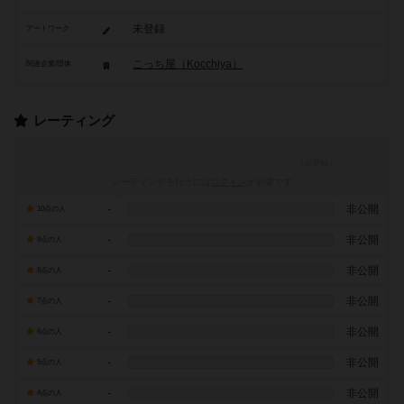
未登録
アートワーク
こっち屋（Kocchiya）
関連企業/団体
レーティング
レーティングを行うには
ログイン
が必要です
-
非公開
10点の人
-
非公開
9点の人
-
非公開
8点の人
-
非公開
7点の人
-
非公開
6点の人
-
非公開
5点の人
-
非公開
4点の人