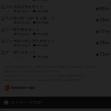
ガルフストライク
80
PT
紹介文あり
1件の投稿
モズビ－ズ・レイダ－ズ
79
PT
紹介文あり
1件の投稿
リー対グラント
77
PT
紹介文あり
1件の投稿
ブレーキング・アウェイ
75
PT
紹介文あり
4件の投稿
ザ・フラッド
71
PT
紹介文なし
1件の投稿
※Apple、Apple のロゴ は、米国および他の国々で登録されたApple Inc.の商標です。
※App Store は、Apple Inc.のサービスマークです。
※Android は、グーグル インコーポレイテッドの商標または登録商標です。
※Google Play とそのロゴは、Google Inc.の商標または登録商標です。
ボドゲーマTOP