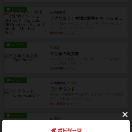
レビュー
画像付き
アグリコラ：牧場の動物たち THE BIG BOX
長らく積みゲーになってましたが、腰を据えてプ
レイできましたのでやってみ...
約3時間前
by くみ
レビュー
充実
宵と暁の呪文書
4/5点呪文を修得したり使い魔にトークンを捧げた
りして得点を増やしてい...
約6時間前
by ワタル
レビュー
画像付き
充実
ワンラウンド
星5軽〜中量級を中心にプレイするゲーマーの感想
です。今回はボードゲーム...
約10時間前
by おとん
レビュー
充実
花火
ずっと前のドイツ年間ゲーム大賞ながら、シンプ