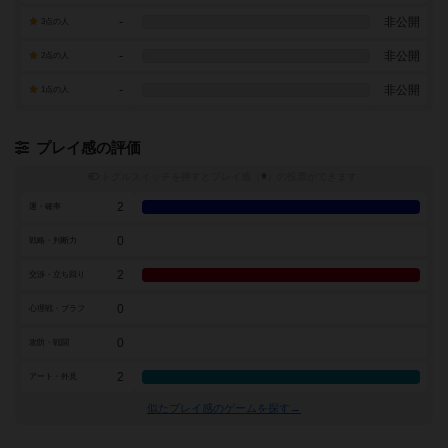
-
非公開
3点の人
-
非公開
2点の人
-
非公開
1点の人
プレイ感の評価
トグルスイッチを押すとプレイ感（
※
）の投票ができます
2
運・確率
0
戦略・判断力
2
交渉・立ち回り
0
心理戦・ブラフ
0
攻防・戦闘
2
アート・外見
似たプレイ感のゲームを探す→