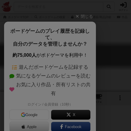
ログイン
閉じる
ボドゲーマTOP
ボードゲームの検索
ネコナインの通販/商品詳細
作品デ
ボードゲームのプレイ履歴を記録し
て、
自分のデータを管理しませんか？
ネコナイン
約75,000人
がボドゲーマを利用中！
NEKONINE
遊んだボードゲームを記録する
気になるゲームのレビューを読む
お気に入り作品・所有リストの共
有
1
7
トップ
画像
動画
レビュー
カフェ
ログイン / 会員登録（10秒）
Google
X
ネコ科だけのサファリパーク
Apple
Facebook