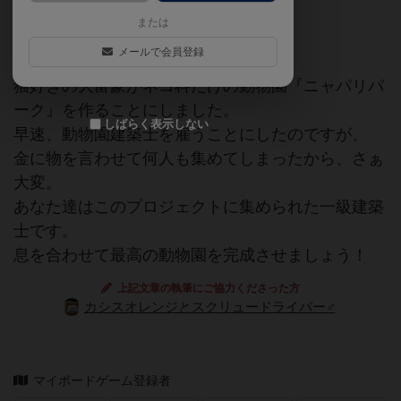
ゲームマーケット2017春（東京）
または
メールで会員登録
ストーリー
猫好きの大富豪がネコ科だけの動物園『ニャパリパ
ーク』を作ることにしました。
しばらく表示しない
早速、動物園建築士を雇うことにしたのですが、
金に物を言わせて何人も集めてしまったから、さぁ
大変。
あなた達はこのプロジェクトに集められた一級建築
士です。
息を合わせて最高の動物園を完成させましょう！
上記文章の執筆にご協力くださった方
カシスオレンジとスクリュードライバー♂
マイボードゲーム登録者