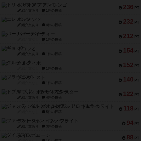
トリオンフ ア マレンゴ
236
PT
紹介文あり
1件の投稿
エレメンツ
232
PT
紹介文あり
4件の投稿
バー！パーティー
212
PT
紹介文なし
1件の投稿
ギョッと
154
PT
紹介文あり
1件の投稿
クルティボ
152
PT
紹介文なし
1件の投稿
ブラヴェスト
140
PT
紹介文なし
1件の投稿
ドブル：ポケットモンスター
122
PT
紹介文あり
4件の投稿
ジャンヌ・ダルク-オルレアン ドロー＆ライト
118
PT
紹介文なし
5件の投稿
ファースト・イン・フライト
94
PT
紹介文あり
3件の投稿
ダイススローン
88
PT
紹介文なし
1件の投稿