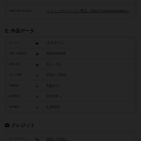
コミュニケーション禁止（Non Communication）
行動に関する仕組み
作品データ
ネコナイン
タイトル
NEKONINE
原題・英題表記
3人～5人
参加人数
15分～20分
プレイ時間
8歳から
対象年齢
2017年～
発売時期
1,000円
参考価格
クレジット
ゆお（Yuo）
ゲームデザイン