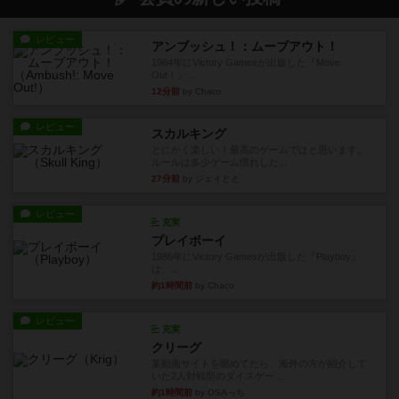
レビュー
アンブッシュ！：ムーブアウト！
1984年にVictory Gamesが出版した『Move
Out！』...
12分前
by Chaco
レビュー
スカルキング
とにかく楽しい！最高のゲームではと思います。
ルールは多少ゲーム慣れした...
27分前
by ジェイとと
レビュー
充実
プレイボーイ
1986年にVictory Gamesが出版した『Playboy』
は、...
約1時間前
by Chaco
レビュー
充実
クリーグ
某動画サイトを眺めてたら、海外の方が紹介して
いた2人対戦型のダイスゲー...
約1時間前
by OSAっち