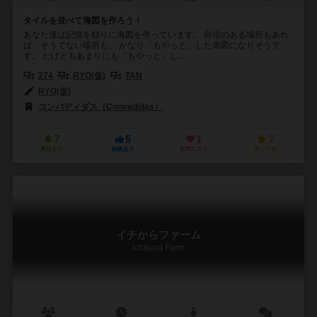
タイルを並べて海図を作ろう！
あなた達は記憶を頼りに海図を作っています。 自信のある場所もあれ
ば、そうでない場所も。 かなり「もやっと」した海図になりそうで
す。 だけどもあまりにも「もやっと」し...
274
RYO(仮)
TAN
RYO(仮)
コンバディダス（Convedidas）
7
5
1
7
興味あり
経験あり
お気に入り
持ってる
イチからファーム
Ichikara Farm