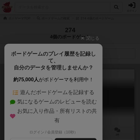
ログイン
ボドゲーマTOP
ボードゲームの検索
274 4個のボードゲーム
274
4個のボードゲーム
閉じる
ボードゲームのプレイ履歴を記録し
検索メニュー
て、
自分のデータを管理しませんか？
約75,000人
がボドゲーマを利用中！
遊んだボードゲームを記録する
デキタ！
気になるゲームのレビューを読む
DEKITA!
お気に入り作品・所有リストの共
有
ログイン / 会員登録（10秒）
2～4人
10～30分
10歳～
2件