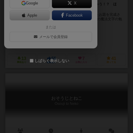
Google
X
タイルを並べてお題を完成させよう！ 思わず叫んじゃう！？ ほ
ら！ デキタ！
このゲームは順番にタイルを設置していき、与えられたお題を完成さ
Apple
Facebook
せるのを競うゲームです。 テーマ 見習い魔法使いたちの魔法文字の勉
強です。 みんな自分が一番優...
または
RYO
274
TAN
メールで会員登録
RYO
コンバディダス（Convedidas）
13
55
7
41
しばらく表示しない
興味あり
経験あり
お気に入り
持ってる
おそうじとねこ
Osouji to Neko