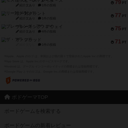
モズビ－ズ・レイダ－ズ
79
PT
紹介文あり
1件の投稿
リー対グラント
77
PT
紹介文あり
1件の投稿
ブレーキング・アウェイ
75
PT
紹介文あり
4件の投稿
ザ・フラッド
71
PT
紹介文なし
1件の投稿
※Apple、Apple のロゴ は、米国および他の国々で登録されたApple Inc.の商標です。
※App Store は、Apple Inc.のサービスマークです。
※Android は、グーグル インコーポレイテッドの商標または登録商標です。
※Google Play とそのロゴは、Google Inc.の商標または登録商標です。
ボドゲーマTOP
ボードゲームを検索する
ボードゲームの新着レビュー