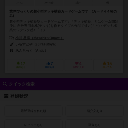
2～4人
20～40分
7歳～
5件
業界びっくりの超小型デッキ構築カードゲームです！(カード４４枚の
み)
超小型デッキ構築型カードゲームです♪ 「デッキ構築」とはゲーム開始
後に 自分専用山札(デッキ)を作るタイプの作品です♪ (＾＾)＜デッキ構
築のワクワク感♪ 「イチ...
小川 昌洋（Masahiro Ogawa）
いらすとや（@irasutoya）
あんちっく（Antic）
17
7
4
15
興味あり
経験あり
お気に入り
持ってる
クイック検索
登録状況
最近登録された順
紹介文あり
レビューあり
画像あり