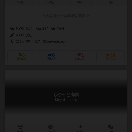
3～6人
5～15分
6歳～
0件
作品説明文の編集者を募集中
RYO（仮）
274
TAN
RYO（仮）
コンバディダス（Convedidas）
6
8
1
14
興味あり
経験あり
お気に入り
持ってる
もやっと海図
Moyatto kaizu
4人用
30分前後
10歳～
1件