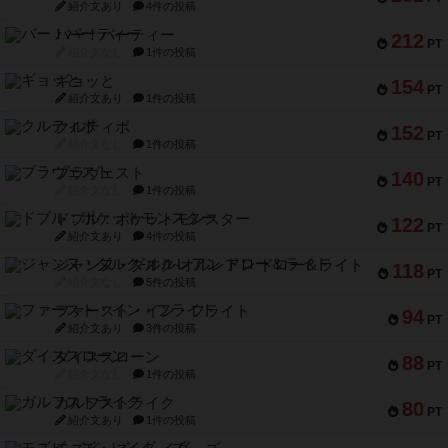
紹介文あり
4件の投稿
バー！パーティー
212
PT
紹介文なし
1件の投稿
ギョッと
154
PT
紹介文あり
1件の投稿
クルティボ
152
PT
紹介文なし
1件の投稿
ブラヴェスト
140
PT
紹介文なし
1件の投稿
ドブル：ポケットモンスター
122
PT
紹介文あり
4件の投稿
ジャンヌ・ダルク-オルレアン ドロー＆ライト
118
PT
紹介文なし
5件の投稿
ファースト・イン・フライト
94
PT
紹介文あり
3件の投稿
ダイススローン
88
PT
紹介文なし
1件の投稿
ガルフストライク
80
PT
紹介文あり
1件の投稿