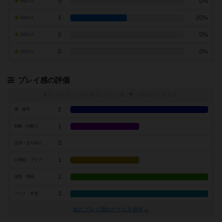
0
0%
4点の人
1
20%
3点の人
0
0%
2点の人
0
0%
1点の人
プレイ感の評価
トグルスイッチを押すとプレイ感（
※
）の投票ができます
2
運・確率
1
戦略・判断力
0
交渉・立ち回り
1
心理戦・ブラフ
2
攻防・戦闘
2
アート・外見
似たプレイ感のゲームを探す→