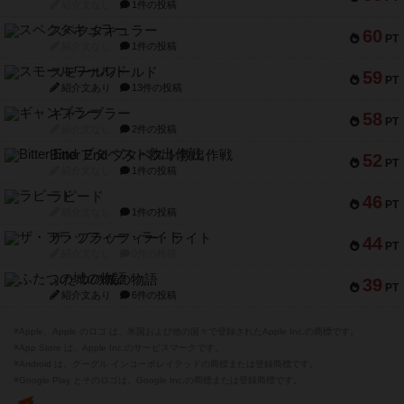
紹介文なし
1件の投稿
スペクタキュラー
60
PT
紹介文なし
1件の投稿
スモールワールド
59
PT
紹介文あり
13件の投稿
ギャンブラー
58
PT
紹介文なし
2件の投稿
Bitter End ブタペスト救出作戦
52
PT
紹介文なし
1件の投稿
ラピード
46
PT
紹介文なし
1件の投稿
ザ・フラッフィー・ライト
44
PT
紹介文なし
0件の投稿
ふたつの城の物語
39
PT
紹介文あり
6件の投稿
※Apple、Apple のロゴ は、米国および他の国々で登録されたApple Inc.の商標です。
※App Store は、Apple Inc.のサービスマークです。
※Android は、グーグル インコーポレイテッドの商標または登録商標です。
※Google Play とそのロゴは、Google Inc.の商標または登録商標です。