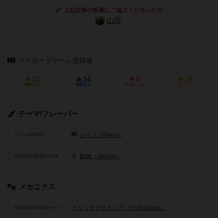
上記文章の執筆にご協力くださった方
山田
マイボードゲーム登録者
13
24
4
19
興味あり
経験あり
お気に入り
持ってる
テーマ/フレーバー
レース（Race）
ゲームの基本目的
動物（Animal）
主要登場人物/職業や生物
メカニクス
トリックテイキング（Trick-taking）
得点や資源等の獲得ルール