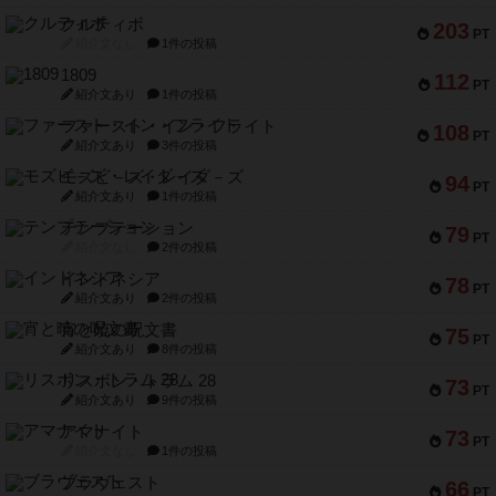
クルティボ
203
PT
紹介文なし
1件の投稿
1809
112
PT
紹介文あり
1件の投稿
ファースト・イン・フライト
108
PT
紹介文あり
3件の投稿
モズビ－ズ・レイダ－ズ
94
PT
紹介文あり
1件の投稿
テンプテーション
79
PT
紹介文なし
2件の投稿
インドネシア
78
PT
紹介文あり
2件の投稿
宵と暁の呪文書
75
PT
紹介文あり
8件の投稿
リスボン・トラム 28
73
PT
紹介文あり
9件の投稿
アマナイト
73
PT
紹介文なし
1件の投稿
ブラヴェスト
66
PT