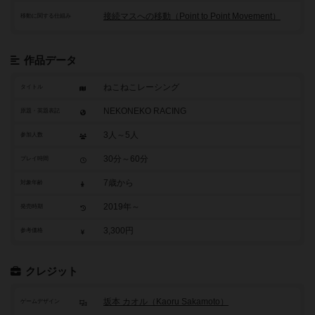
接続マスへの移動（Point to Point Movement）
移動に関する仕組み
作品データ
ねこねこレーシング
タイトル
NEKONEKO RACING
原題・英題表記
3人～5人
参加人数
30分～60分
プレイ時間
7歳から
対象年齢
2019年～
発売時期
3,300円
参考価格
クレジット
坂本 カオル（Kaoru Sakamoto）
ゲームデザイン