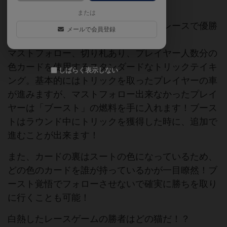
または
可愛い猫のドライバーになって、カーレースで優勝
メールで会員登録
を目指しましょう！
マストフォロー、切り札あり、プレイヤー人数分の
色カードを使用するスタンダードなトリックテイキ
しばらく表示しない
ング。基本的にはトリックを取ったプレイヤーの車
が進みますが、マストフォロー出来なかったプレイ
ヤーは「ブースト」の燃料を手に入れます！ブース
トはラウンド中にトリックを獲得した時に、追加で
進むことが出来ます！
また、カードの裏はスートの色になっているため、
どの色のカードを誰が持っているかが一目瞭然！ブ
ースト覚悟でフォローさせないで確実に勝ちを取り
に行くことも可能！
白熱したレースゲームの勝者はどの猫だ！？