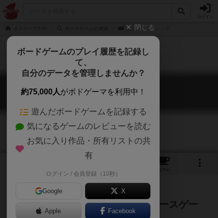
ログイン
閉じる
ボドゲーマTOP
ボードゲームの検索
ねこねこレーシング
ボードゲームのプレイ履歴を記録し
て、
自分のデータを管理しませんか？
ねこねこレーシング
約75,000人
がボドゲーマを利用中！
NEKONEKO RACING
遊んだボードゲームを記録する
気になるゲームのレビューを読む
お気に入り作品・所有リストの共
有
2
2
1
トップ
画像
動画
レビュー
カフェ
ログイン / 会員登録（10秒）
Google
X
可愛い猫たちが織りなすトリテ×レースゲー
Apple
Facebook
ム！