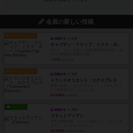
会員の新しい投稿
ルール/インスト
画像付き
充実
キャプテン・フリップ：イスラ・ボンバ
イスラ・ボンバを探しに出航!潜水艦を装備し、あ
なたの乗組員を監獄から解...
14分前
by jurong
ルール/インスト
画像付き
充実
トランスオリエント・エクスプレス
乗客の皆様、トランスオリエント・エクスプレス
にご乗車ありがとうございま...
約1時間前
by jurong
レビュー
画像付き
充実
フラットアイアン
世界に浸れる度 ☆☆☆☆★楽しさ ☆☆☆☆★
タイパ ☆☆☆☆☆マンハッ...
約2時間前
by DKnewyork