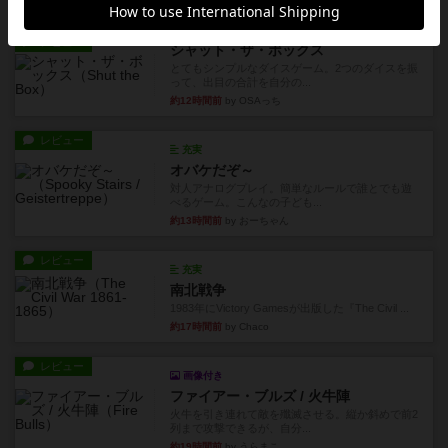
約11時間前
by ジェイとと
レビュー
シャット・ザ・ボックス
とてもシンプルなダイスゲーム。2つのダイスを振
って、出目の合計を自分の...
約12時間前
by OSAっち
レビュー
充実
オバケだぞ～
対人アナログプレイ。簡単なルールで誰とでも遊
べるゲーム。こんなの子ども...
約13時間前
by おーちゃん
レビュー
充実
南北戦争
1983年にVictory Gamesが出版した『The Civil ...
約17時間前
by Chaco
レビュー
画像付き
ファイアー・ブルズ / 火牛陣
火牛を引き連れて敵を殲滅させる。縦か斜めで前2
列まで攻撃できるが、自分...
約19時間前
by うらまこ