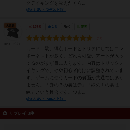
クテイキングを覚えたくら...
続きを読む（2年以上前）
大賢者
255名
2名
0
充実
bine（ビネ）
カード、駒、得点ボードとトリテにしてはコン
ポーネントが多く、どれも可愛いアートが入っ
てるのがまず目に入ります。内容はトリックテ
イキングで、やや初心者向けに調整されていま
す。ゲームに使うカードの裏面が共通ではあり
ません。「赤の３の裏は赤」「緑の１の裏は
緑」という具合です。つま...
続きを読む（5年以上前）
リプレイ 0件