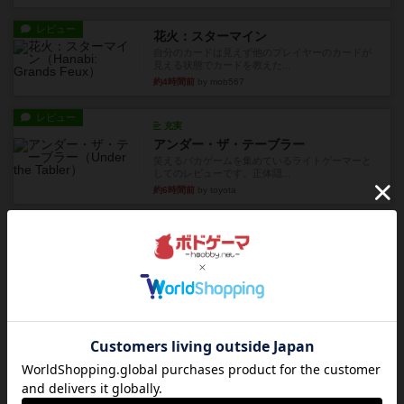
レビュー
花火：スターマイン
自分のカードは見えず他のプレイヤーのカードが
見える状態でカードを教えた...
約4時間前
by mob567
レビュー
充実
アンダー・ザ・テーブラー
笑えるバカゲームを集めているライトゲーマーと
してのレビューです。正体隠...
約6時間前
by toyota
レビュー
充実
ワン・トゥ・ファイブ
とにかくお手軽にすき間時間をうめるゲームとし
て重宝するゲームです。いわ...
約8時間前
by nabekoh
レビュー
充実
エコーズ・オブ・タイム
カードゲームにファイナルファンタジーのアクテ
ィブタイムバトル（もしくは...