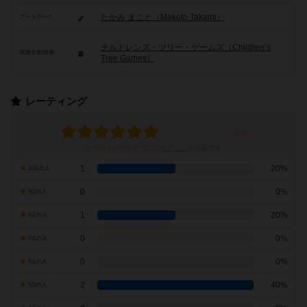
たかみ まこと（Makoto Takami）
アートワーク
チルドレンズ・ツリー・ゲームズ（Children’s
関連企業/団体
Tree Games）
レーティング
レーティングを行うには
ログイン
が必要です
1
20%
10点の人
0
0%
9点の人
1
20%
8点の人
0
0%
7点の人
0
0%
6点の人
2
40%
5点の人