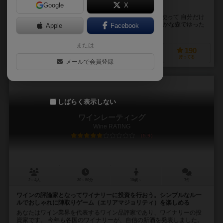
Google
X
自分だけの理想のキャンプを楽しもう！
ソロキャンプとは 自分の好きなことや道具（ギア）を使って 自分だけ
のキャンプを楽しむことです。 都会の喧騒から離れ 静かな森でゆった
Apple
Facebook
りと飲むコーヒー。 読みかけの本を...
または
215
86
50
190
興味あり
経験あり
お気に入り
持ってる
メールで会員登録
しばらく表示しない
ワインレーティング
Wine RATING
5.9
2～4人
30～50分
10歳～
7件
ワインの評論家となってワイナリーに投資を行おう。シンプルなルー
ルでおしゃれに陣取りゲーム（エリアマジョリティ）を楽しめる
あなたはワイン業界を代表するワイン品評家であり、ワイナリーの投
資家です。 今年も各国のワイナリーが、自信の新酒を発表しました。