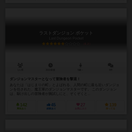
ラストダンジョン ポケット
Last Dungeon Pocket
6.2
1人用
20分前後
9歳～
9件
ダンジョンマスターとなって冒険者を撃退！
あなたは「はじまりの町」とよばれる、人間の町に最も近いダンジョ
ンを任された、魔王軍のダンジョンマスターです。 このダンジョン
は、駆け出しの冒険者が腕試しにと、ぞくぞくと...
142
45
27
139
興味あり
経験あり
お気に入り
持ってる