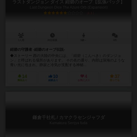
ラストダンジョン ダイス 紺碧のオーブ【拡張パック】
Last Dungeon Dice The Azure Orb (Expansion)
6.1
1人用
20分前後
9歳～
0件
紺碧の守護者 -紺碧のオーブ伝説-
◆ストーリー 西の大陸の中央には、「紺碧（こんぺき）のダンジョ
ン」と呼ばれる場所があります。 その名の通り、内部は深海のような
青い光に包まれ、静寂と冷気が支配する神秘...
14
10
4
37
興味あり
経験あり
お気に入り
持ってる
鎌倉千社札 / カマクラセンジャフダ
Kamakura Senjya fuda