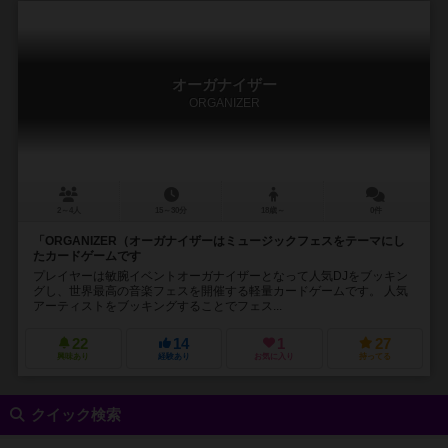
オーガナイザー
ORGANIZER
2～4人
15～30分
18歳～
0件
「ORGANIZER（オーガナイザーはミュージックフェスをテーマにし
たカードゲームです
プレイヤーは敏腕イベントオーガナイザーとなって人気DJをブッキン
グし、世界最高の音楽フェスを開催する軽量カードゲームです。 人気
アーティストをブッキングすることでフェス...
22
14
1
27
興味あり
経験あり
お気に入り
持ってる
クイック検索