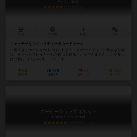
Perfect Hotel
5.9
2～4人
20～30分
14歳～
2件
キャッチーなマジョリティー系カードゲーム
一番大きなホテルを作るのはだれか？ このゲームでは「一番大きな施
設」を作ったプレイヤーしか得点を得ることができません。 ホテル王
はつねに1人なのです。 プレイヤ...
83
126
17
142
興味あり
経験あり
お気に入り
持ってる
コーヒーショップ ポケット
Coffee Shop Pocket
6.1