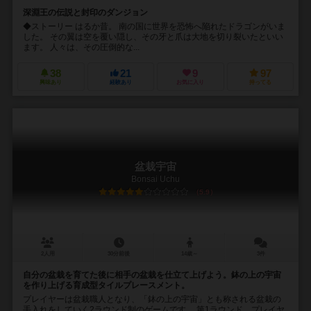
深淵王の伝説と封印のダンジョン
◆ストーリー はるか昔。 南の国に世界を恐怖へ陥れたドラゴンがいま
した。 その翼は空を覆い隠し、その牙と爪は大地を切り裂いたといい
ます。 人々は、その圧倒的な...
38
21
9
97
興味あり
経験あり
お気に入り
持ってる
盆栽宇宙
Bonsai Uchu
5.9
2人用
30分前後
14歳～
3件
自分の盆栽を育てた後に相手の盆栽を仕立て上げよう。鉢の上の宇宙
を作り上げる育成型タイルプレースメント。
プレイヤーは盆栽職人となり、「鉢の上の宇宙」とも称される盆栽の
手入れをしていく2ラウンド制のゲームです。 第1ラウンド、プレイヤ