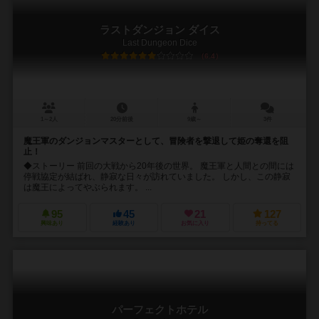
ラストダンジョン ダイス
Last Dungeon Dice
6.4
1～2人
20分前後
9歳～
3件
魔王軍のダンジョンマスターとして、冒険者を撃退して姫の奪還を阻
止！
◆ストーリー 前回の大戦から20年後の世界。 魔王軍と人間との間には
停戦協定が結ばれ、静寂な日々が訪れていました。 しかし、この静寂
は魔王によってやぶられます。 ...
95
45
21
127
興味あり
経験あり
お気に入り
持ってる
パーフェクトホテル