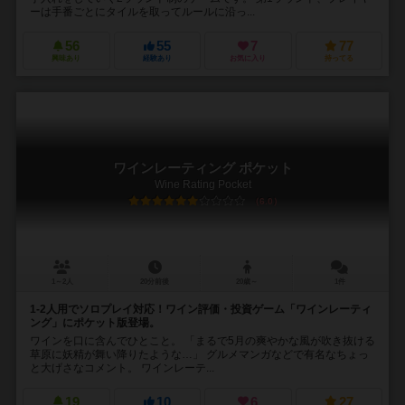
ーは手番ごとにタイルを取ってルールに沿っ...
56
55
7
77
興味あり
経験あり
お気に入り
持ってる
ワインレーティング ポケット
Wine Rating Pocket
6.0
1～2人
20分前後
20歳～
1件
1-2人用でソロプレイ対応！ワイン評価・投資ゲーム「ワインレーティ
ング」にポケット版登場。
ワインを口に含んでひとこと。 「まるで5月の爽やかな風が吹き抜ける
草原に妖精が舞い降りたような…」 グルメマンガなどで有名なちょっ
と大げさなコメント。 ワインレーテ...
19
10
6
27