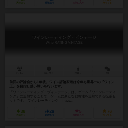
興味あり
経験あり
お気に入り
持ってる
ワインレーティング・ビンテージ
Wine RATING VINTAGE
2～4人
30～50分
20歳～
2件
前回の評論会から1年後。ワイン評論家達は今年も世界一の『ワイン
王』を目指し熱い戦いを行います。
「ワインレーティング・ヴィンテージ」は、ゲーム「ワインレーティ
ング」に追加することで、ゲームに新たな戦略性を追加できる拡張セ
ットです。 ワインレーティング： https...
36
26
5
76
興味あり
経験あり
お気に入り
持ってる