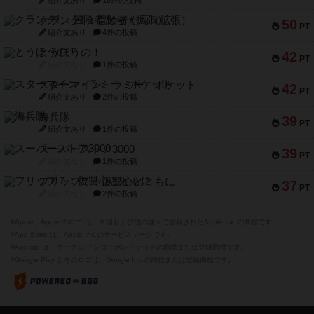
紹介文あり
18件の投稿
クランク! ：冒険者たち（拡張）
50
PT
紹介文あり
4件の投稿
とうほうの！
42
PT
紹介文なし
1件の投稿
スターマイン・ラミー ポケット
42
PT
紹介文あり
2件の投稿
海兵隊
39
PT
紹介文あり
1件の投稿
スーパーストア3000
39
PT
紹介文なし
1件の投稿
フリップ７：復讐心とともに
37
PT
紹介文なし
2件の投稿
※Apple、Apple のロゴ は、米国および他の国々で登録されたApple Inc.の商標です。
※App Store は、Apple Inc.のサービスマークです。
※Android は、グーグル インコーポレイテッドの商標または登録商標です。
※Google Play とそのロゴは、Google Inc.の商標または登録商標です。