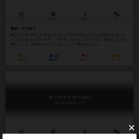
2～4人
20～30分
14歳～
1件
鎌倉へ千社参り
神社やお寺の門、天井などに古い千社札が貼られている様子を目にし
たことがあると思います。 千社札（せんじゃふだ）は「参拝した証を
残すことでご利益をいただける」という考えから江...
17
18
3
34
興味あり
経験あり
お気に入り
持ってる
オーガナイザー2017
ORGANIZER 2017
2～4人
15～30分
18歳～
0件