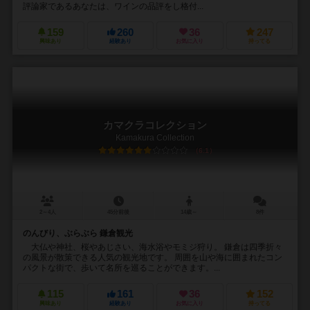
評論家であるあなたは、ワインの品評をし格付...
159
260
36
247
興味あり
経験あり
お気に入り
持ってる
カマクラコレクション
Kamakura Collection
6.1
2～4人
45分前後
14歳～
8件
のんびり、ぶらぶら 鎌倉観光
大仏や神社、桜やあじさい、海水浴やモミジ狩り。 鎌倉は四季折々
の風景が散策できる人気の観光地です。 周囲を山や海に囲まれたコン
パクトな街で、歩いて名所を巡ることができます。...
115
161
36
152
興味あり
経験あり
お気に入り
持ってる