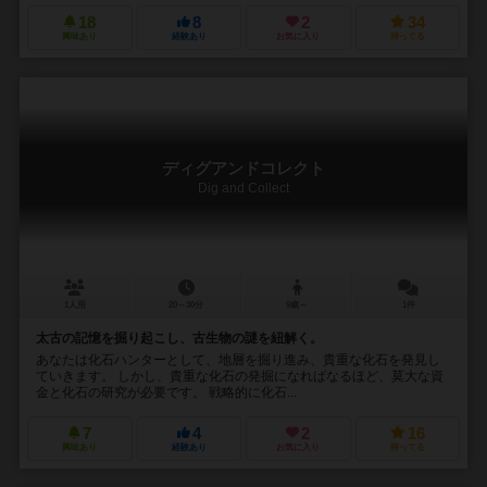
18
8
2
34
興味あり
経験あり
お気に入り
持ってる
ディグアンドコレクト
Dig and Collect
1人用
20～30分
9歳～
1件
太古の記憶を掘り起こし、古生物の謎を紐解く。
あなたは化石ハンターとして、地層を掘り進み、貴重な化石を発見し
ていきます。 しかし、貴重な化石の発掘になればなるほど、莫大な資
金と化石の研究が必要です。 戦略的に化石...
7
4
2
16
興味あり
経験あり
お気に入り
持ってる