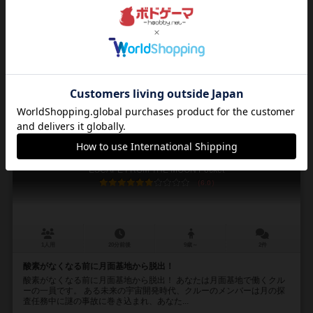
作品説明文の編集者を募集中
6
18
2
40
興味あり
経験あり
お気に入り
持ってる
月からの脱出 ポケット
ESCAPE FROM THE MOON Pocket
6.0
1人用
20分前後
9歳～
2件
酸素がなくなる前に月面基地から脱出！
酸素がなくなる前に月面基地から脱出！ あなたは月面基地で働くクル
ーの一員です。 ある未来の宇宙開発時代、クルーのメンバーは月の探
査任務中に謎の事故に巻き込まれ、あなた...