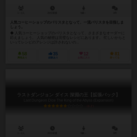
1～2人
20分前後
9歳～
4件
人気コーヒーショップのバリスタとなって、一流バリスタを目指しま
しょう。
◆ 人気コーヒーショップのバリスタとなって、さまざまなオーダーに
応えましょう。 人気の秘密は完璧なレシピにあります。 忙しいからと
いってレシピのアレンジは許されないの...
58
35
12
81
興味あり
経験あり
お気に入り
持ってる
ラストダンジョン ダイス 深淵の王【拡張パック】
Last Dungeon Dice The King of the Abyss (Expansion)
6.2
1～2人
20分前後
9歳～
3件