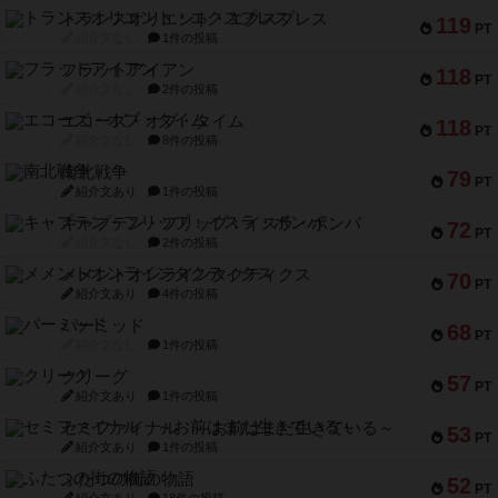
トランスオリエント・エクスプレス
119
PT
紹介文なし
1件の投稿
フラットアイアン
118
PT
紹介文なし
2件の投稿
エコーズ・オブ・タイム
118
PT
紹介文なし
8件の投稿
南北戦争
79
PT
紹介文あり
1件の投稿
キャプテン・フリップ：イスラ・ボンバ
72
PT
紹介文なし
2件の投稿
メメントオンラインタクティクス
70
PT
紹介文あり
4件の投稿
パーミッド
68
PT
紹介文なし
1件の投稿
クリーグ
57
PT
紹介文あり
1件の投稿
セミファイナル ～お前はまだ生きている～
53
PT
紹介文あり
1件の投稿
ふたつの街の物語
52
PT