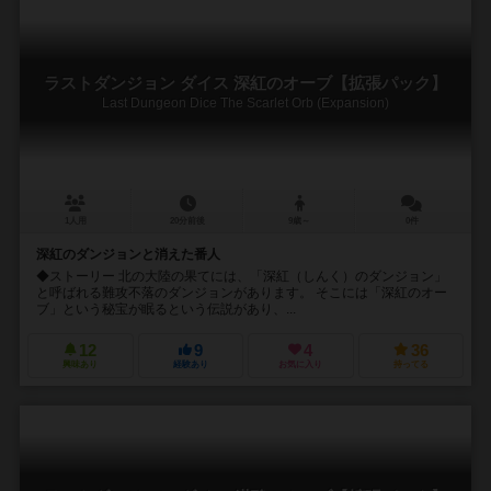
ラストダンジョン ダイス 深紅のオーブ【拡張パック】
Last Dungeon Dice The Scarlet Orb (Expansion)
1人用
20分前後
9歳～
0件
深紅のダンジョンと消えた番人
◆ストーリー 北の大陸の果てには、「深紅（しんく）のダンジョン」
と呼ばれる難攻不落のダンジョンがあります。 そこには「深紅のオー
ブ」という秘宝が眠るという伝説があり、...
12
9
4
36
興味あり
経験あり
お気に入り
持ってる