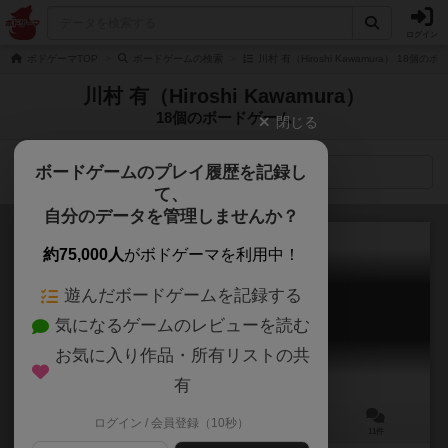
ログイン
ボドゲーマTOP
ボードゲームの検索
川村 有（Hiroshi Kawamura） 18個の
川村 有（Hiroshi Kawamura）
18個のボードゲーム
閉じる
ボードゲームのプレイ履歴を記録し
検索メニュー
て、
自分のデータを管理しませんか？
約75,000人
がボドゲーマを利用中！
遊んだボードゲームを記録する
ソロキャンプ ポケット
気になるゲームのレビューを読む
Solo Camp Pocket
6.5
お気に入り作品・所有リストの共
有
ログイン / 会員登録（10秒）
1人用
20分前後
9歳～
11件