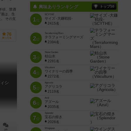
興味ありランキング
トップ50
年頃、禁酒
グ達は、生
SCYTHE
1
サイズ -大鎌戦役-
。 その支
位
2415名
76
Terraforming Mars
2
テラフォーミングマーズ
持ってる
位
2394名
Stone Garden
3
枯山水
位
2281名
Viticulture
4
ワイナリーの四季
位
2272名
ィシ
Agricola
5
アグリコラ
位
2119名
Azul
6
アズール
位
2035名
Splendor
7
宝石の煌き
位
2028名
Wingspan
2件