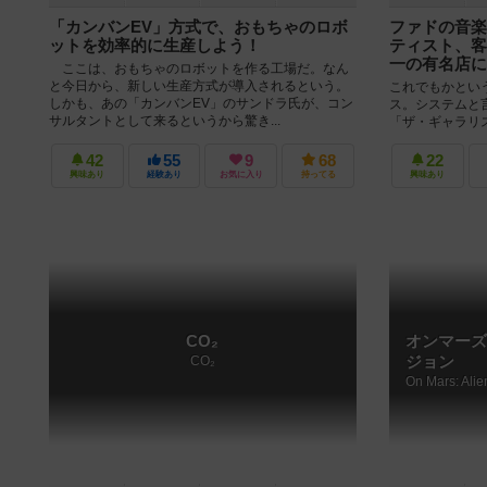
「カンバンEV」方式で、おもちゃのロボ
ファドの音楽
ットを効率的に生産しよう！
ティスト、客
一の有名店に
ここは、おもちゃのロボットを作る工場だ。なん
と今日から、新しい生産方式が導入されるという。
これでもかとい
しかも、あの「カンバンEV」のサンドラ氏が、コン
ス。システムと
サルタントとして来るというから驚き...
「ザ・ギャラリ
まで、「リスボア
42
55
9
68
22
興味あり
経験あり
お気に入り
持ってる
興味あり
CO₂
オンマーズ
CO₂
ジョン