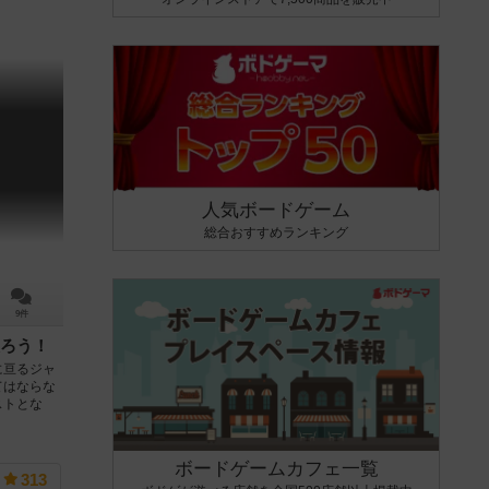
人気ボードゲーム
総合おすすめランキング
9件
ろう！
に亘るジャ
てはならな
ストとな
ボードゲームカフェ一覧
313