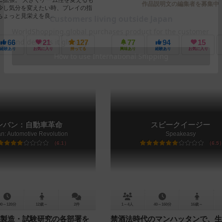
作品説明文の編集者を募集中
少し気分を変えたい時、プレイの指
ょっと見栄えを良...
66
21
127
77
94
15
経験あり
お気に入り
持ってる
興味あり
経験あり
お気に入り
ンバン：自動車革命
スピークイージー
n: Automotive Revolution
Speakeasy
6.1
6.5
90～120分
12歳～
2件
1～4人
40～160分
16歳～
製造・試験研究の各部署を
禁酒法時代のマンハッタンで、生