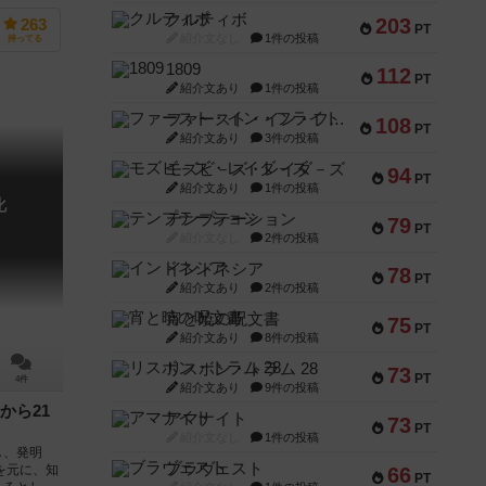
クルティボ
203
263
PT
紹介文なし
1件の投稿
持ってる
1809
112
PT
紹介文あり
1件の投稿
ファースト・イン・フライト
108
PT
紹介文あり
3件の投稿
モズビ－ズ・レイダ－ズ
94
PT
紹介文あり
1件の投稿
化
テンプテーション
79
PT
紹介文なし
2件の投稿
インドネシア
78
PT
紹介文あり
2件の投稿
宵と暁の呪文書
75
PT
紹介文あり
8件の投稿
リスボン・トラム 28
73
PT
4件
紹介文あり
9件の投稿
から21
アマナイト
73
PT
紹介文なし
1件の投稿
し、発明
ブラヴェスト
を元に、知
66
PT