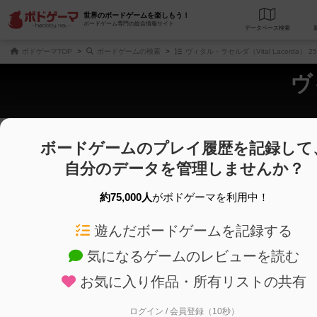
世界のボードゲームを楽しもう！
ボードゲーム専門の総合情報サイト
データベース
検
ボドゲーマTOP
ボードゲームの検索
ヴィタル・ラセルダ（Vital Lacerda）
ヴ
ボードゲームのプレイ履歴を記録して
さくさく表示
じっくり表示
自分のデータを管理しませんか？
商品名、商品説明文、デザイナー名、テーマ名、メカニクス名を対象にフリー
ゲームデザイナー名を指定して
フリーワード
ゲームデザイナー
約75,000人
がボドゲーマを利用中！
遊んだボードゲームを記録する
対象年齢を指定します。
世界観や登場人
対象年齢
テーマ/フレー
気になるゲームのレビューを読む
お気に入り作品・所有リストの共有
ログイン / 会員登録（10秒）