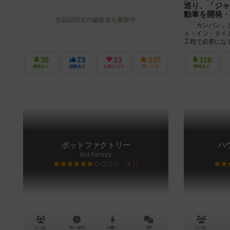
巡り、「ジャ
動車を開発・
作品説明文の編集者を募集中
「カンバン」と
ト・イン・タイ
工程で必要にな
に利用できるよう
36
73
13
137
116
興味あり
経験あり
お気に入り
持ってる
興味あり
ボットファクトリー
ハ
Bot Factory
6.1
1～4人
30～60分
14歳～
2件
1～4人