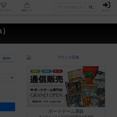
ログイン
カフェ/店舗
人気ボードゲーム
通販ストア
a）
発売年
ます。マニュアルを読む時間や参加者へのルール説明時間は含まれていないため、初めて遊
できるよう、中世ファンタジー・クッキング・海賊同士の対決など、ゲームコンセプトを絞
にボードゲームに慣れている方向けの絞込機能です。例えば「ダイスロール」はランダム値
ボードゲーム通販
オンラインストアで7,500商品を販売中