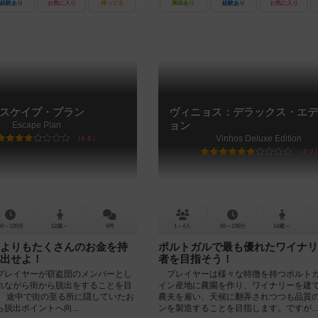
経験あり
お気に入り
持ってる
興味あり
経験あり
お気に入り
スケイプ・プラン
ヴィニョス：デラックス・エデ
Escape Plan
ョン
Vinhos Deluxe Edition
6.6
6.7
60～120分
12歳～
6件
1～4人
60～135分
14歳～
よりもたくさんのお金を持
ポルトガルで最も優れたワイナリ
出せよ！
者を目指そう！
プレイヤーが窃盗団のメンバーとし
プレイヤーは様々な特徴を持つポルト
れながら街から脱出をすることを目
イン産地に農園を作り、ワイナリーを建
。 途中で街の至る所に隠していたお
農夫を雇い、天候に翻弄されつつも品質
脱出ポイントへ向...
ンを製造することを目指します。ですが...