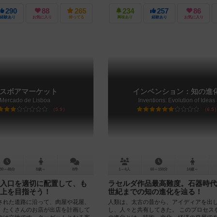
290
88
265
234
257
86
経験あり
お気に入り
持ってる
興味あり
経験あり
お気に入り
スボアマーケット
インベンション：知の進
Mercado de Lisboa
Inventions: Evolution of Ideas
5.9
6.5
30～45分
8歳～
8件
1～4人
60～150分
14歳～
入口を適切に配置して、も
ラセルダ作品最高難度。石器時代
上を目指そう！
世紀までの知の進化を辿る！
れた道路に沿って、肉屋や花屋、
人類は、太古の昔から、アイディアを出
、たくさんのお店が出店を計画して
し、人々と共有してきた。 このプロセス