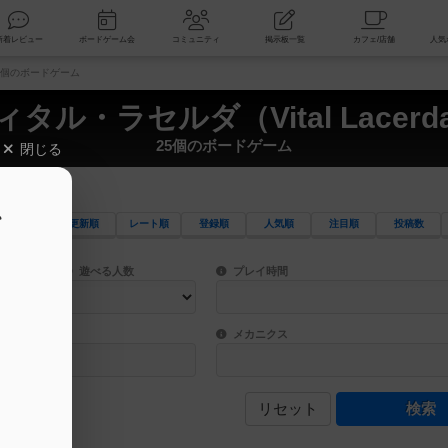
索
新着レビュー
ボードゲーム会
コミュニティ
掲示板一覧
 25個のボードゲーム
ィタル・ラセルダ（Vital Lacerd
25個のボードゲーム
閉じる
、
更新順
レート順
登録順
人気順
注目順
投稿数
ワード検索ができます。
検索できます。
プレイ対象人数に含まれるボードゲームを指定します。
目安となる所要時間を指定することができ
遊べる人数
プレイ時間
物などモチーフ・ストーリーを指定することができます。直感的にゲームシステムを理解
ゲーム性を構成するコアシステムです。主
バー
メカニクス
リセット