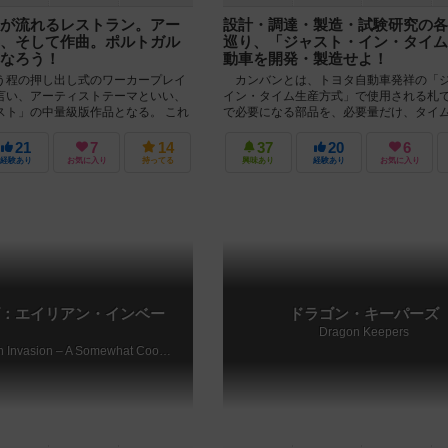
が流れるレストラン。アー
設計・調達・製造・試験研究の各
、そして作曲。ポルトガル
巡り、「ジャスト・イン・タイム
なろう！
動車を開発・製造せよ！
う程の押し出し式のワーカープレイ
カンバンとは、トヨタ自動車発祥の「
言い、アーティストテーマといい、
イン・タイム生産方式」で使用される札
スト」の中量級版作品となる。 これ
で必要になる部品を、必要量だけ、タイ
」に対する「...
用できるようにする仕組みです。プレイ...
21
7
14
37
20
6
経験あり
お気に入り
持ってる
興味あり
経験あり
お気に入り
：エイリアン・インベー
ドラゴン・キーパーズ
Dragon Keepers
On Mars: Alien Invasion – A Somewhat Cooperative Expansion