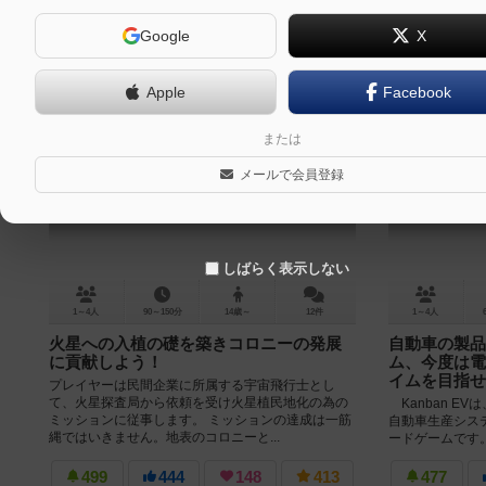
Google
X
Apple
Facebook
オン・マーズ
または
On Mars
メールで会員登録
6.9
しばらく表示しない
1～4人
90～150分
14歳～
12件
1～4人
火星への入植の礎を築きコロニーの発展
自動車の製品
に貢献しよう！
ム、今度は電
イムを目指せ
プレイヤーは民間企業に所属する宇宙飛行士とし
て、火星探査局から依頼を受け火星植民地化の為の
Kanban E
ミッションに従事します。 ミッションの達成は一筋
自動車生産シス
縄ではいきません。地表のコロニーと...
ードゲームです
システムではあり
499
444
148
413
477