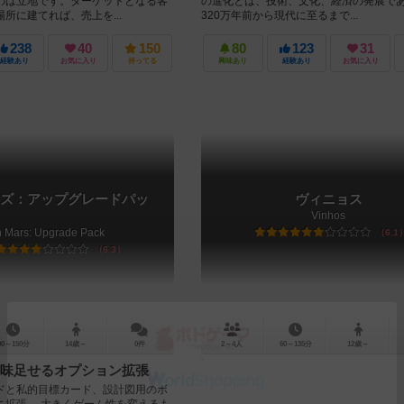
のは立地です。ターゲットとなる客
の進化とは、技術、文化、経済の発展で
所に建てれば、売上を...
320万年前から現代に至るまで...
238
40
150
80
123
31
経験あり
お気に入り
持ってる
興味あり
経験あり
お気に入り
ズ：アップグレードパッ
ヴィニョス
Vinhos
 Mars: Upgrade Pack
6.1
6.3
90～150分
14歳～
0件
2～4人
60～135分
12歳～
味足せるオプション拡張
ドと私的目標カード、設計図用のボ
ニ拡張。 大きくゲーム性を変えるも