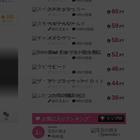
あるとし、
紹介文なし
1件の投稿
スペクタキュラー
60
PT
紹介文なし
1件の投稿
153
持ってる
スモールワールド
59
PT
紹介文あり
13件の投稿
ギャンブラー
58
PT
紹介文なし
2件の投稿
Bitter End ブタペスト救出作戦
52
PT
紹介文なし
1件の投稿
ラピード
46
PT
紹介文なし
1件の投稿
ザ・フラッフィー・ライト
44
PT
紹介文なし
0件の投稿
ふたつの城の物語
39
PT
紹介文あり
6件の投稿
お気に入りランキング
トップ50
2件
Splendor
1
宝石の煌き
位
4040名