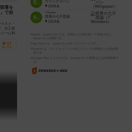
8
ウイングスパン
位
2006名
部署を
」で自
7 Wonders
9
世界の七不思議
位
1919名
ジャスト・
で、次工程
ムリーに利
※Apple、Apple のロゴ は、米国および他の国々で登録された
Apple Inc.の商標です。
17
※App Store は、Apple Inc.のサービスマークです。
持ってる
※Android は、グーグル インコーポレイテッドの商標または登録商
標です。
※Google Play とそのロゴは、Google Inc.の商標または登録商標で
す。