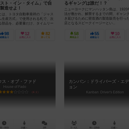
スト・イン・タイム」で自
るギャングは誰だ！？
製造せよ！
ニューヨークにマンハッタン島は、1920
法が敷かれ、解禁するまでの間、ギャン
は、トヨタ自動車発祥の「ジャス
き延びるために密造酒の製造販売を行った
ム生産方式」で使用される札で、次
店となるスピークイージーとい...
る部品を、必要量だけ、タイムリー
にする仕組みです。プ...
98
12
82
58
55
10
経験あり
お気に入り
持ってる
興味あり
経験あり
お気に入り
ウス・オブ・ファド
カンバン：ドライバーズ・エデ
House of Fado
ョン
Kanban: Driver's Edition
6.1
30～60分
14歳～
2件
2～4人
90～120分
12歳～