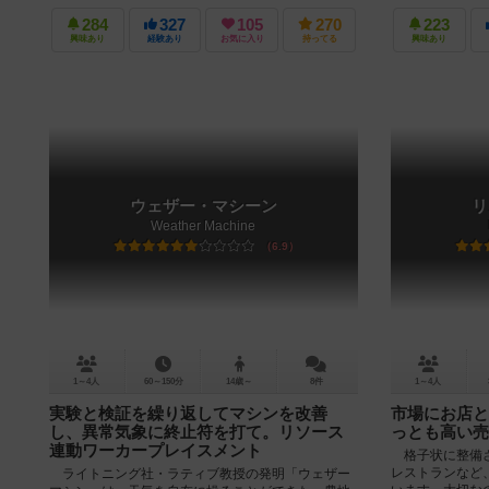
れ、9万人もの犠牲者を出すこと...
284
327
105
270
223
興味あり
経験あり
お気に入り
持ってる
興味あり
ウェザー・マシーン
リ
Weather Machine
6.9
1～4人
60～150分
14歳～
8件
1～4人
実験と検証を繰り返してマシンを改善
市場にお店と
し、異常気象に終止符を打て。リソース
っとも高い売
連動ワーカープレイスメント
格子状に整備さ
レストランなど
ライトニング社・ラティブ教授の発明「ウェザー