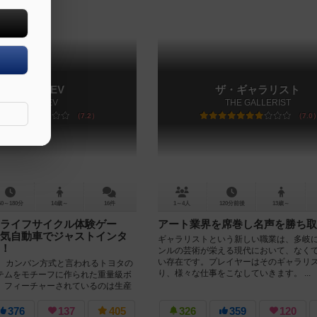
カンバンEV
ザ・ギャラリスト
Kanban EV
THE GALLERIST
7.2
7.0
60～180分
14歳～
16件
1～4人
120分前後
13歳～
ライフサイクル体験ゲー
アート業界を席巻し名声を勝ち取
気自動車でジャストインタ
ギャラリストという新しい職業は、多岐
！
ンルの芸術が栄える現代において、なく
い存在です。プレイヤーはそのギャラリ
Vは、カンバン方式と言われるトヨタの
り、様々な仕事をこなしていきます。 ...
テムをモチーフに作られた重量級ボ
。フィーチャーされているのは生産
ますが、プレ...
376
137
405
326
359
120