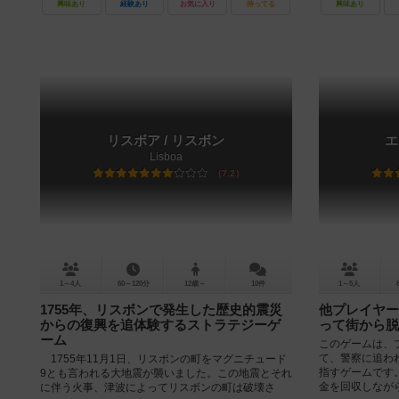
興味あり
経験あり
お気に入り
持ってる
興味あり
リスボア / リスボン
エ
Lisboa
7.2
1～4人
60～120分
12歳～
10件
1～5人
1755年、リスボンで発生した歴史的震災
他プレイヤー
からの復興を追体験するストラテジーゲ
って街から脱
ーム
このゲームは、
て、警察に追わ
1755年11月1日、リスボンの町をマグニチュード
指すゲームです
9とも言われる大地震が襲いました。この地震とそれ
金を回収しながら
に伴う火事、津波によってリスボンの町は破壊さ