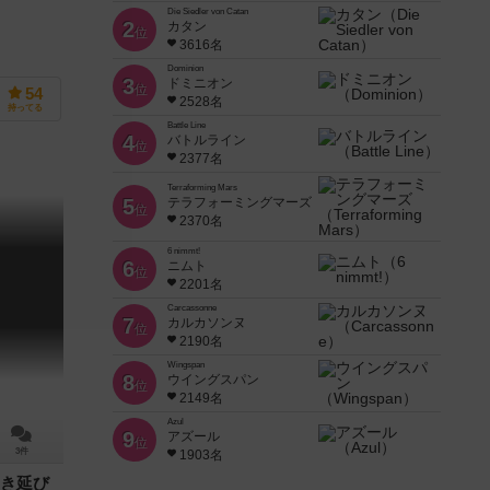
Die Siedler von Catan
2
カタン
位
3616名
Dominion
3
ドミニオン
位
54
2528名
持ってる
Battle Line
4
バトルライン
位
2377名
Terraforming Mars
5
テラフォーミングマーズ
位
2370名
6 nimmt!
6
ニムト
位
2201名
Carcassonne
7
カルカソンヌ
位
2190名
Wingspan
8
ウイングスパン
位
2149名
Azul
9
アズール
位
3件
1903名
き延び