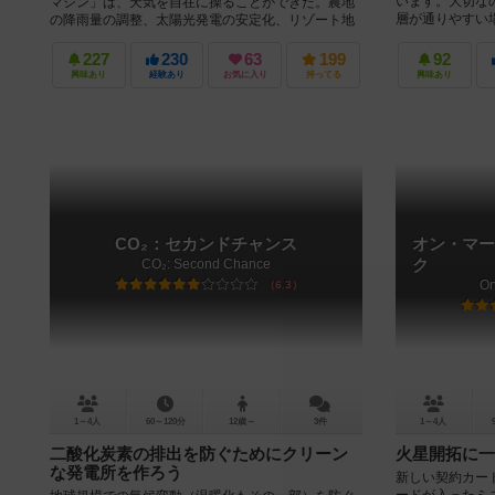
います。大切な
マシン」は、天気を自在に操ることができた。農地
層が通りやすい場
の降雨量の調整、太陽光発電の安定化、リゾート地
の快適な温度の維持など、世界中で利用...
227
230
63
199
92
興味あり
経験あり
お気に入り
持ってる
興味あり
CO₂：セカンドチャンス
オン・マー
CO₂: Second Chance
ク
On
6.3
1～4人
60～120分
12歳～
3件
1～4人
二酸化炭素の排出を防ぐためにクリーン
火星開拓に一
な発電所を作ろう
新しい契約カー
ードが入ったミ