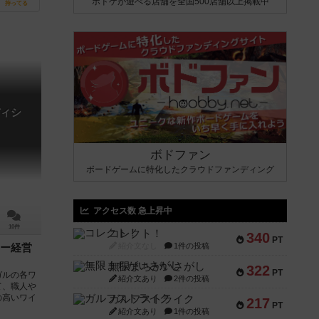
ボドゲが遊べる店舗を全国500店舗以上掲載中
持ってる
ィシ
ボドファン
ボードゲームに特化したクラウドファンディング
アクセス数 急上昇中
10件
コレクト！
340
PT
紹介文なし
1件の投稿
ー経営
無限まちがいさがし
322
PT
ガルの各ワ
紹介文あり
2件の投稿
て、職人や
の高いワイ
ガルフストライク
217
PT
紹介文あり
1件の投稿