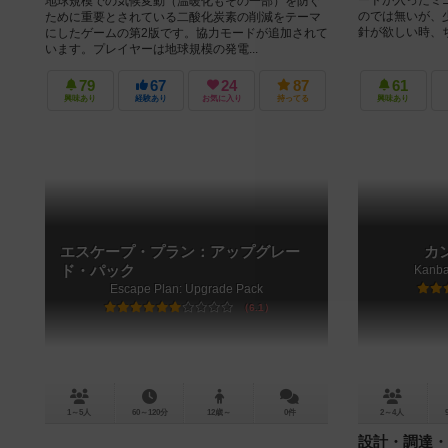
地球規模での気候変動（温暖化もその一部）を防ぐ
のでは無いが、
ために重要とされている二酸化炭素の削減をテーマ
針が欲しい時、ち
にしたゲームの第2版です。協力モードが追加されて
います。プレイヤーは地球規模の発電...
79
67
24
87
61
興味あり
経験あり
お気に入り
持ってる
興味あり
エスケープ・プラン：アップグレー
カ
ド・パック
Kanba
Escape Plan: Upgrade Pack
6.1
1～5人
60～120分
12歳～
0件
2～4人
設計・調達・