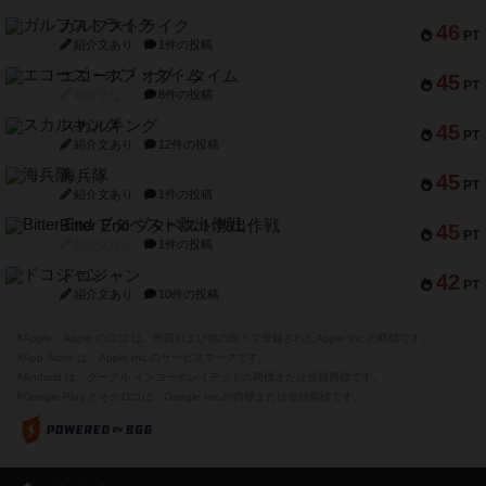
ガルフストライク
46
PT
紹介文あり
1件の投稿
エコーズ・オブ・タイム
45
PT
紹介文なし
8件の投稿
スカルキング
45
PT
紹介文あり
12件の投稿
海兵隊
45
PT
紹介文あり
1件の投稿
Bitter End ブタペスト救出作戦
45
PT
紹介文なし
1件の投稿
ドコジャン
42
PT
紹介文あり
10件の投稿
※Apple、Apple のロゴ は、米国および他の国々で登録されたApple Inc.の商標です。
※App Store は、Apple Inc.のサービスマークです。
※Android は、グーグル インコーポレイテッドの商標または登録商標です。
※Google Play とそのロゴは、Google Inc.の商標または登録商標です。