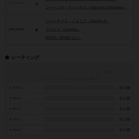
アートワーク
ジャーコモ・タッパネル（Giacomo Tappainer）
ジョーキクス・イタリア（Giochix.it）
ラケルタ（Lacerta）
関連企業/団体
MYBG（MYBG Co.）
レーティング
レーティングを行うには
ログイン
が必要です
-
非公開
10点の人
-
非公開
9点の人
-
非公開
8点の人
-
非公開
7点の人
-
非公開
6点の人