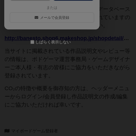
または
このページは情報が不足しています。データベース
追加申請時に以下の参考URLが入力されていますの
メールで会員登録
で、よろしければこちらもご覧ください。
http://banesto.shop6.makeshop.jp/shopdetail/009002000348/
しばらく表示しない
当サイトに掲載されている作品説明文やレビュー等
の情報は、ボドゲーマ運営事務局・ゲームデザイナ
ーご本人様・有志の皆様にご協力をいただきながら
登録されています。
CO₂の特徴や概要を御存知の方は、ヘッダーメニュ
ーからログイン/会員登録し作品説明文の作成/編集
にご協力いただければ幸いです。
マイボードゲーム登録者