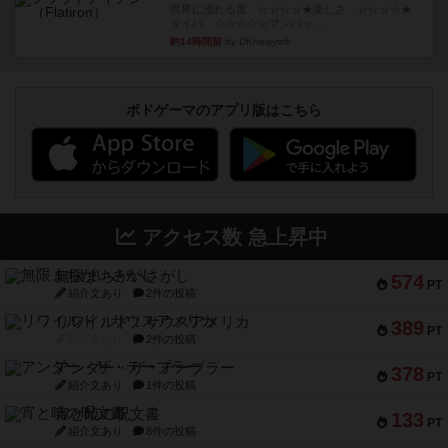
世界に浸れる度 ☆☆☆☆★楽しさ ☆☆☆☆★
タイパ ☆☆☆☆☆マンハッ...
約14時間前
by DKnewyork
ボドゲーマのアプリ版はこちら
アクセス数 急上昇中
無限まちがいさがし
574
PT
紹介文あり
2件の投稿
リワイルド：サウスアメリカ
389
PT
紹介文なし
2件の投稿
アンダー・ザ・テーブラー
378
PT
紹介文あり
1件の投稿
宵と暁の呪文書
133
PT
紹介文あり
8件の投稿