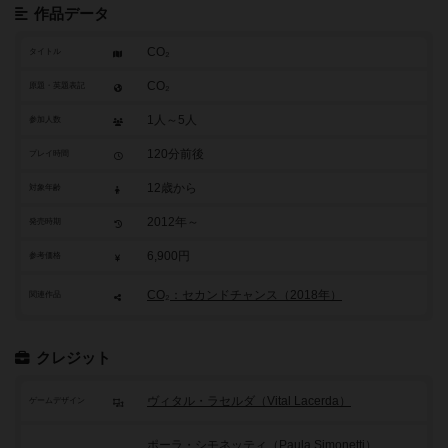
作品データ
CO₂
タイトル
CO₂
原題・英題表記
1人～5人
参加人数
120分前後
プレイ時間
12歳から
対象年齢
2012年～
発売時期
6,900円
参考価格
CO₂：セカンドチャンス（2018年）
関連作品
クレジット
ヴィタル・ラセルダ（Vital Lacerda）
ゲームデザイン
ポーラ・シモネッティ（Paula Simonetti）