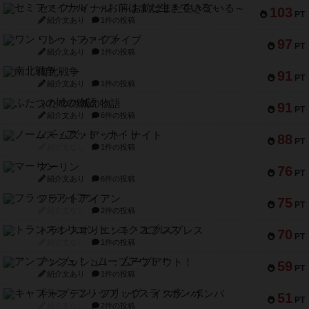
セミファイナル ～お前はまだ生きている～
103
PT
紹介文あり
1件の投稿
ワン・トゥ・ファイブ
97
PT
紹介文あり
1件の投稿
南北戦争
91
PT
紹介文あり
1件の投稿
ふたつの城の物語
91
PT
紹介文あり
6件の投稿
ノームズ・アット・ナイト
88
PT
紹介文なし
1件の投稿
マーリン
76
PT
紹介文あり
6件の投稿
フラットアイアン
75
PT
紹介文なし
2件の投稿
トランスオリエント・エクスプレス
70
PT
紹介文なし
1件の投稿
アンブッシュ！：ムーブアウト！
59
PT
紹介文あり
1件の投稿
キャプテン・フリップ：イスラ・ボンバ
51
PT
紹介文なし
2件の投稿