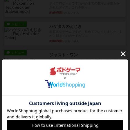
サイコロゲームです1から5までの数字と芋虫がか
かれたダイス。これを振っ...
約8時間前
by みいやん
レビュー
ハゲタカのえじき
超有名なゲームですが、初めてプレイしました。1
から15までのカードがプ...
約8時間前
by みいやん
レビュー
ジャスト・ワン
まぁ面白かった‼️よくテレビとかのバラエティなん
かで、お題がわからずに...
約8時間前
by みいやん
レビュー
ピタッコカルタ
ボドゲ相席会でプレイしましたひらがなが書かれ
たカードを2枚まで手をつけ...
約8時間前
by みいやん
ルール/インスト
画像付き
充実
ノームズ・アット・ナイト
ベネボレンス女王は、忠実な臣民を称えるための
祝宴を開こうとしています。...