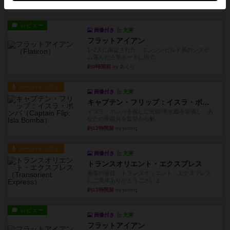
約9時間前
by jurong
レビュー
画像付き
充実
フラットアイアン
1~2人に限定された、エンジンビルド系のシステ
ム選んだ企業ボードに街で...
約9時間前
by あくり
ルール/インスト
画像付き
充実
キャプテン・フリップ：イスラ・ボンバ
イスラ・ボンバを探しに出航!潜水艦を装備し、あ
なたの乗組員を監獄から解...
約12時間前
by jurong
ルール/インスト
画像付き
充実
トランスオリエント・エクスプレス
乗客の皆様、トランスオリエント・エクスプレス
にご乗車ありがとうございま...
約13時間前
by jurong
レビュー
画像付き
充実
フラットアイアン