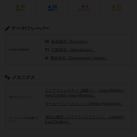
35
28
3
21
興味あり
経験あり
お気に入り
持ってる
テーマ/フレーバー
経済/経営（Economy）
工業/製造（Manufacture）
政治経済/各種産業
環境/自然（Environment / Nature）
メカニクス
エリアマジョリティ（陣取り）（Area Majority /
Area Control / Area influence）
頻出するメカニクス
ワーカープレイスメント（Worker Placement）
場札の獲得（ドラフト / リミテッド）（Limited /
プレイヤーの干渉/影響アク
ション
Card Drafting）