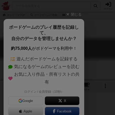
ログイン
閉じる
ボドゲーマTOP
ボードゲームの検索
CO₂
ボードゲームのプレイ履歴を記録し
て、
自分のデータを管理しませんか？
CO₂
約75,000人
がボドゲーマを利用中！
CO₂
遊んだボードゲームを記録する
気になるゲームのレビューを読む
お気に入り作品・所有リストの共
有
2
3
トップ
画像
動画
レビュー
カフェ
ログイン / 会員登録（10秒）
Google
X
Apple
ご協力ください
Facebook