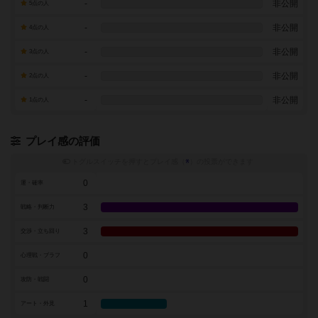
-
非公開
5点の人
-
非公開
4点の人
-
非公開
3点の人
-
非公開
2点の人
-
非公開
1点の人
プレイ感の評価
トグルスイッチを押すとプレイ感（
※
）の投票ができます
0
運・確率
3
戦略・判断力
3
交渉・立ち回り
0
心理戦・ブラフ
0
攻防・戦闘
1
アート・外見