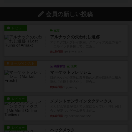
会員の新しい投稿
レビュー
充実
アルナックの失われし遺跡
アナログ対人プレイ数回。クニツィア先生の名作
「エルドラドを探して」にあ...
約1時間前
by おーちゃん
ルール/インスト
画像付き
充実
マーケットフレッシュ
目的あなたの店先に農産物の木箱を戦略的に積み
重ねて在庫を最大化し、競合...
約6時間前
by jurong
レビュー
メメントオンラインタクティクス
どんどん物量が増えて大変になっていく押し付け
合いが楽しいゲーム盛り上が...
約6時間前
by nekomanma222
レビュー
ヘックメック