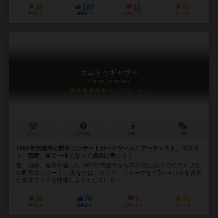
28
107
11
67
興味あり
経験あり
お気に入り
持ってる
カムトゥギャザー
Come Together
6.2
1～6人
60～90分
14歳～
1件
1960年代後半の野外コンサートボードゲーム！アーティスト、マスコ
ミ、観衆、全て一体となって成功に導こう！
愛、自由、連帯を謳った1960年代後半から70年代にかけてのアメリカ
の野外コンサート。 あなたは、ロック、フォークなど5ジャンルを含め
た音楽フェスを開催しようとしている...
26
76
7
31
興味あり
経験あり
お気に入り
持ってる