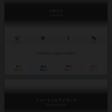
コネクト
Connecto
2～6人
－
ー
0件
作品説明文の編集者を募集中
0
1
0
1
興味あり
経験あり
お気に入り
持ってる
ドゥードゥルアイランド
Doodle Islands