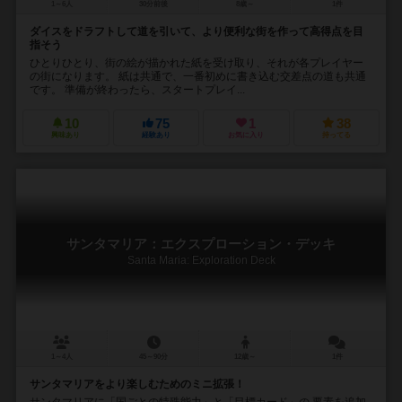
1～6人
30分前後
8歳～
1件
ダイスをドラフトして道を引いて、より便利な街を作って高得点を目
指そう
ひとりひとり、街の絵が描かれた紙を受け取り、それが各プレイヤー
の街になります。 紙は共通で、一番初めに書き込む交差点の道も共通
です。 準備が終わったら、スタートプレイ...
10
75
1
38
興味あり
経験あり
お気に入り
持ってる
サンタマリア：エクスプローション・デッキ
Santa Maria: Exploration Deck
1～4人
45～90分
12歳～
1件
サンタマリアをより楽しむためのミニ拡張！