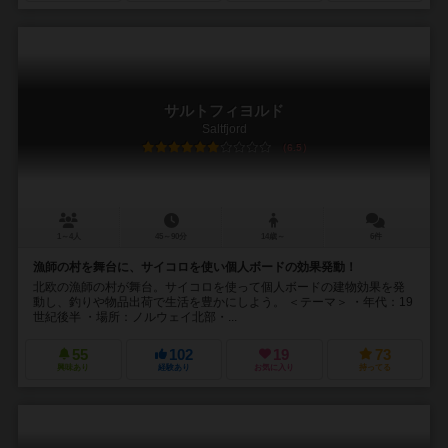
サルトフィヨルド
Saltfjord
6.5
1～4人
45～90分
14歳～
6件
漁師の村を舞台に、サイコロを使い個人ボードの効果発動！
北欧の漁師の村が舞台。サイコロを使って個人ボードの建物効果を発
動し、釣りや物品出荷で生活を豊かにしよう。 ＜テーマ＞ ・年代：19
世紀後半 ・場所：ノルウェイ北部・...
55
102
19
73
興味あり
経験あり
お気に入り
持ってる