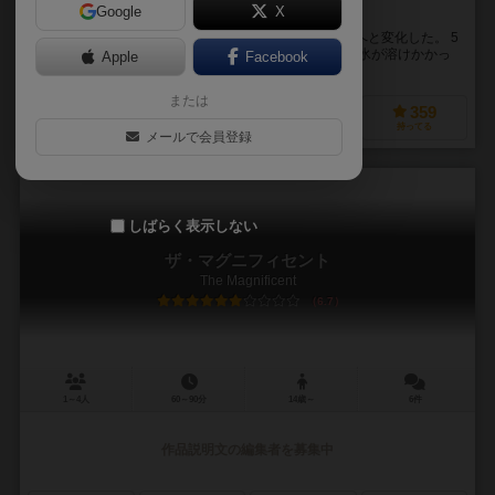
Google
X
人類が衰退した世界を復興し世界を取り戻せ！！
人類が衰退して地表は氷に覆われた氷河期により世界へと変化した。 5
千年が経過した現在、各種族は地表に姿を現した。 「氷が溶けかかっ
Apple
Facebook
ている、今こそ我々が文明を取り戻...
または
274
474
147
359
興味あり
経験あり
お気に入り
持ってる
メールで会員登録
しばらく表示しない
ザ・マグニフィセント
The Magnificent
6.7
1～4人
60～90分
14歳～
6件
作品説明文の編集者を募集中