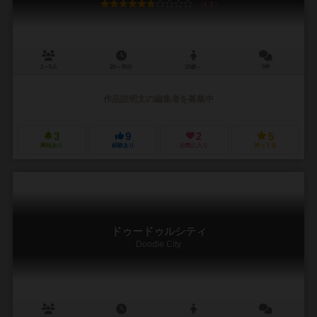
6.0
2～5人
20～30分
10歳～
0件
作品説明文の編集者を募集中
3
9
2
5
興味あり
経験あり
お気に入り
持ってる
ドゥードゥルシティ
Doodle City