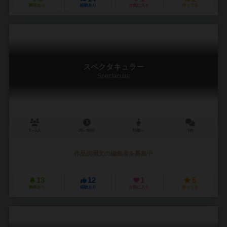
興味あり
経験あり
お気に入り
持ってる
スペクタキュラー
Spectacular
1～6人
20～30分
10歳～
1件
作品説明文の編集者を募集中
13
12
1
5
興味あり
経験あり
お気に入り
持ってる