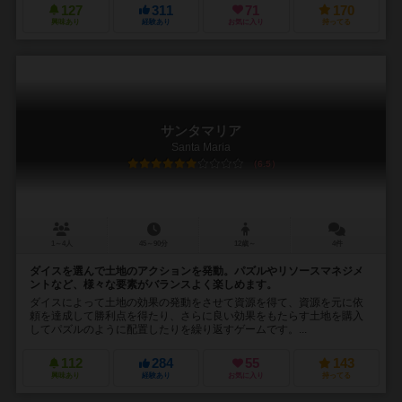
127
311
71
170
興味あり
経験あり
お気に入り
持ってる
サンタマリア
Santa Maria
6.5
1～4人
45～90分
12歳～
4件
ダイスを選んで土地のアクションを発動。パズルやリソースマネジメ
ントなど、様々な要素がバランスよく楽しめます。
ダイスによって土地の効果の発動をさせて資源を得て、資源を元に依
頼を達成して勝利点を得たり、さらに良い効果をもたらす土地を購入
してパズルのように配置したりを繰り返すゲームです。...
112
284
55
143
興味あり
経験あり
お気に入り
持ってる