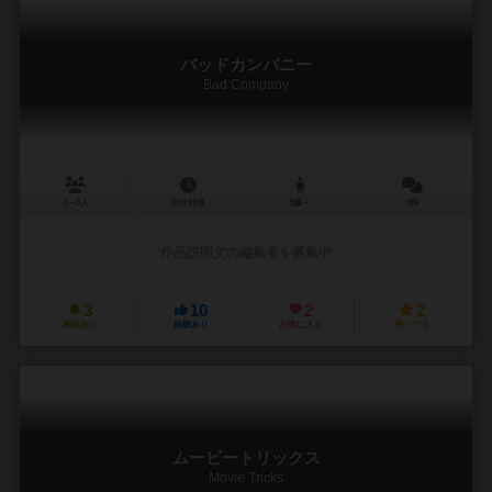
バッドカンパニー
Bad Company
1～6人
30分前後
8歳～
0件
作品説明文の編集者を募集中
3
10
2
2
興味あり
経験あり
お気に入り
持ってる
ムービートリックス
Movie Tricks