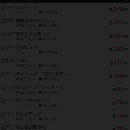
コレクト！
340
PT
紹介文なし
1件の投稿
無限まちがいさがし
322
PT
紹介文あり
2件の投稿
ガルフストライク
217
PT
紹介文あり
1件の投稿
クルティボ
203
PT
紹介文なし
1件の投稿
1809
112
PT
紹介文あり
1件の投稿
ファースト・イン・フライト
108
PT
紹介文あり
3件の投稿
モズビ－ズ・レイダ－ズ
94
PT
紹介文あり
1件の投稿
テンプテーション
79
PT
紹介文なし
2件の投稿
インドネシア
78
PT
紹介文あり
2件の投稿
宵と暁の呪文書
75