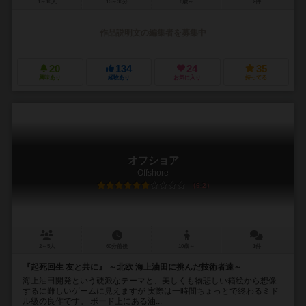
1～10人
15～30分
8歳～
2件
作品説明文の編集者を募集中
20
134
24
35
興味あり
経験あり
お気に入り
持ってる
オフショア
Offshore
6.2
2～5人
60分前後
10歳～
1件
『起死回生 友と共に』 ～北欧 海上油田に挑んだ技術者達～
海上油田開発という硬派なテーマと、美しくも物悲しい箱絵から想像
するに難しいゲームに見えますが 実際は一時間ちょっとで終わるミド
ル級の良作です。 ボード上にある油...