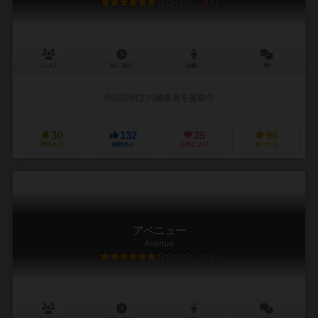
6.3
1～4人
15～40分
10歳～
3件
作品説明文の編集者を募集中
30
132
25
90
興味あり
経験あり
お気に入り
持ってる
アベニュー
Avenue
6.1