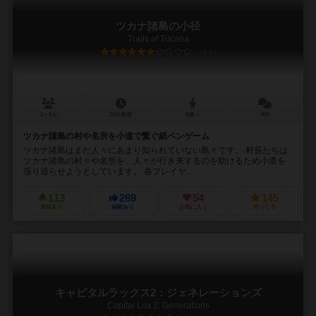
ツカナ諸島の小径
Trails of Tucana
6.6
1～8人
15分前後
8歳～
9件
ツカナ諸島の村や名所を小道で繋ぐ紙ペンゲーム
ツカナ諸島はまだ人々にあまり知られていない島々です。 村長たちは
ツカナ諸島の村々や名所を、人々が行き来するのを助けるため小道を
張り巡らせようとしています。 各プレイヤ...
113
269
54
145
興味あり
経験あり
お気に入り
持ってる
キャピタルラックス2：ジェネレーションズ
Capital Lux 2: Generations