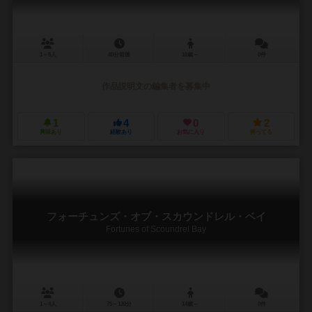
1～5人
40分前後
10歳～
0件
作品説明文の編集者を募集中
1
4
0
2
興味あり
経験あり
お気に入り
持ってる
フォーチュンズ・オブ・スカウンドレル・ベイ
Fortunes of Scoundrel Bay
1～4人
75～120分
14歳～
0件