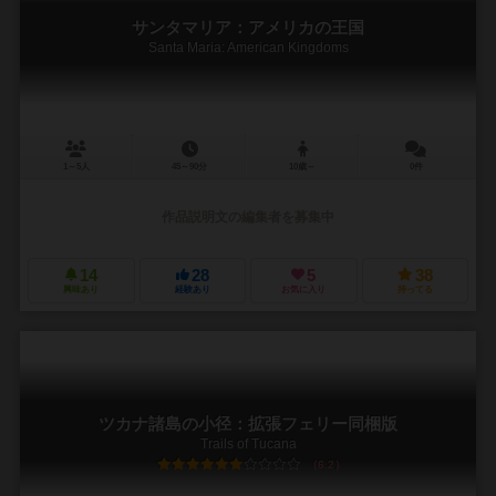
サンタマリア：アメリカの王国
Santa Maria: American Kingdoms
1～5人
45～90分
10歳～
0件
作品説明文の編集者を募集中
14
28
5
38
興味あり
経験あり
お気に入り
持ってる
ツカナ諸島の小径：拡張フェリー同梱版
Trails of Tucana
6.2