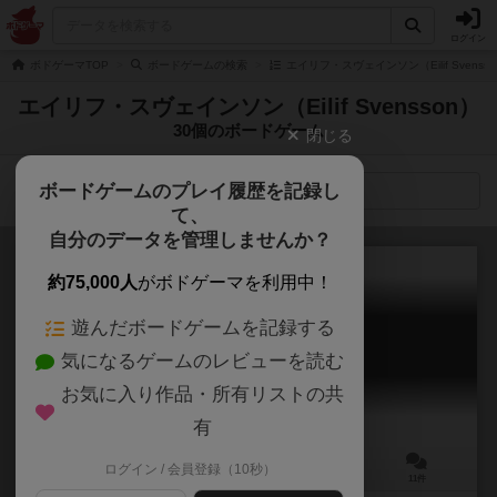
ログイン
ボドゲーマTOP
ボードゲームの検索
エイリフ・スヴェインソン（Eilif Svens
エイリフ・スヴェインソン（Eilif Svensson）
30個のボードゲーム
閉じる
ボードゲームのプレイ履歴を記録し
検索メニュー
て、
自分のデータを管理しませんか？
約75,000人
がボドゲーマを利用中！
遊んだボードゲームを記録する
リバイブ
気になるゲームのレビューを読む
Revive
7.2
お気に入り作品・所有リストの共
有
ログイン / 会員登録（10秒）
1～4人
90～120分
14歳～
11件