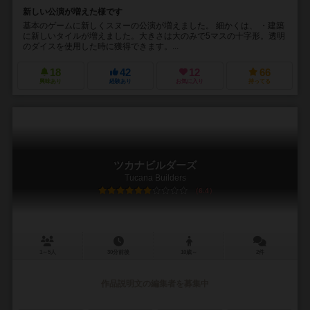
新しい公演が増えた様です
基本のゲームに新しくスヌーの公演が増えました。 細かくは、 ・建築
に新しいタイルが増えました。大きさは大のみで5マスの十字形。透明
のダイスを使用した時に獲得できます。...
18
42
12
66
興味あり
経験あり
お気に入り
持ってる
ツカナビルダーズ
Tucana Builders
6.4
1～5人
30分前後
10歳～
2件
作品説明文の編集者を募集中