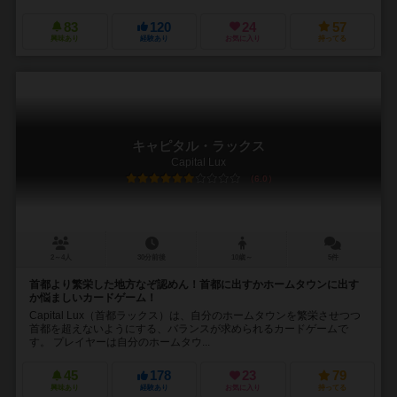
83
120
24
57
興味あり
経験あり
お気に入り
持ってる
キャピタル・ラックス
Capital Lux
6.0
2～4人
30分前後
10歳～
5件
首都より繁栄した地方なぞ認めん！首都に出すかホームタウンに出す
か悩ましいカードゲーム！
Capital Lux（首都ラックス）は、自分のホームタウンを繁栄させつつ
首都を超えないようにする、バランスが求められるカードゲームで
す。 プレイヤーは自分のホームタウ...
45
178
23
79
興味あり
経験あり
お気に入り
持ってる