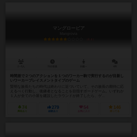
マングロービア
Mangrovia
6.4
2～5人
75分前後
10歳～
4件
時間差で２つのアクションを１つのワーカー駒で実行するのが目新し
いワーカープレイスメントタイプのゲーム
賢明な族長たちの時代は終わりに近づいていて、その族長の期待に応
えるべく行動し、後継者となることを目指すボードゲーム。いずれか
１人が全ての小屋を建設したラウンドが終了したら、ゲ...
74
279
54
146
興味あり
経験あり
お気に入り
持ってる