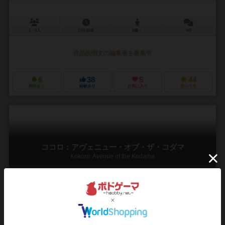
1～8人
15分前後
8歳～
0件
作品説明文の編集者を募集中
6
38
5
44
興味あり
経験あり
お気に入り
持ってる
ココロ：アヴェニュー・オブ・ザ・コダマ
Kokoro: Avenue of the Kodama
1～8人
30分前後
14歳～
0件