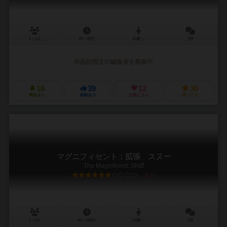
2～4人
25～40分
10歳～
1件
作品説明文の編集者を募集中
16
39
12
30
興味あり
経験あり
お気に入り
持ってる
マグニフィセント：拡張 スヌー
The Magnificent: SNØ
6.2
1～5人
60～120分
14歳～
1件