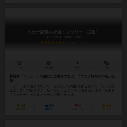
ツカナ諸島の小道：フェリー（拡張）
Trails of Tucana: Ferry
6.1
1～8人
15分前後
8歳～
0件
新要素「フェリー」で離れた土地をつなぐ。「ツカナ諸島の小道」拡
張
シート上の道をつないで、自分だけの地図を作る紙ペン「ツカナ諸
島の小道」の拡張です。新たなゲームシートは表裏面仕様で、新要素
「フェリー」を加えたルールで楽しめます。 ...
19
19
2
19
興味あり
経験あり
お気に入り
持ってる