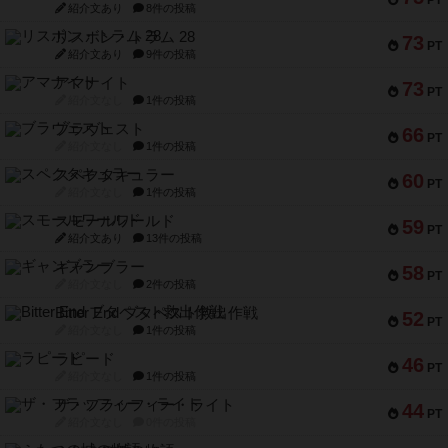
PT
紹介文あり
8件の投稿
リスボン・トラム 28
73
PT
紹介文あり
9件の投稿
アマナイト
73
PT
紹介文なし
1件の投稿
ブラヴェスト
66
PT
紹介文なし
1件の投稿
スペクタキュラー
60
PT
紹介文なし
1件の投稿
スモールワールド
59
PT
紹介文あり
13件の投稿
ギャンブラー
58
PT
紹介文なし
2件の投稿
Bitter End ブタペスト救出作戦
52
PT
紹介文なし
1件の投稿
ラピード
46
PT
紹介文なし
1件の投稿
ザ・フラッフィー・ライト
44
PT
紹介文なし
0件の投稿