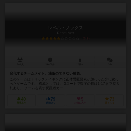
レベル・ノックス
Rebel Nox
5.8
4～6人
20～30分
12歳～
3件
変化するチームメイト。油断のできない勝負。
このゲームはトリックテイキングに正体隠匿要素が加わった少し変わ
ったゲームです。 構成としては、 3スートで数字の幅は1-17まで 切り
札あり。 チームを表す反乱者カー...
40
79
5
73
興味あり
経験あり
お気に入り
持ってる