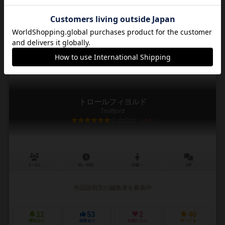
作品説明文の編集者を募集中
7
42
4
16
興味あり
経験あり
お気に入り
持ってる
トロールフィヨルド
Trollfjord
6.0
2～4人
45～60分
10歳～
1件
作品説明文の編集者を募集中
11
53
2
40
興味あり
経験あり
お気に入り
持ってる