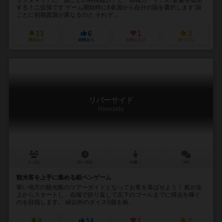
サンタマリアに「国ごとの特殊能力」と「目標カード」の 要素を追加
するミニ拡張です ゲーム開始時に6各国から自分の国を選択します 国
ごとに初期資源が異なるのと それぞ...
13
6
1
3
興味あり
経験あり
お気に入り
持ってる
リバーサイド
Riverside
1～6人
15～25分
10歳～
0件
観光客を上手に集める紙ペンゲーム
寒い地方の観光船のツアーガイドとなってお客を喜ばせよう！ 船が左
上からスタートし、右端で折り返して左下のゴールまでに得点を稼ぐ
のを目指します。 緑以外のダイス5個を振...
8
14
1
2