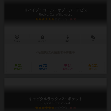
リバイブ：コール・オブ・ジ・アビス
Revive: Call of the Abyss
6.5
1～4人
60～90分
14歳～
2件
作品説明文の編集者を募集中
31
73
14
131
興味あり
経験あり
お気に入り
持ってる
キャピタルラックス2：ポケット
Capital Lux 2: Pocket
6.2