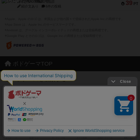
ふたつの城の物語
39
PT
紹介文あり
6件の投稿
※Apple、Apple のロゴ は、米国および他の国々で登録されたApple Inc.の商標です。
※App Store は、Apple Inc.のサービスマークです。
※Android は、グーグル インコーポレイテッドの商標または登録商標です。
※Google Play とそのロゴは、Google Inc.の商標または登録商標です。
ボドゲーマTOP
ボードゲームを検索する
ボードゲームの新着レビュー
ボードゲーム会情報
メカニクス特集