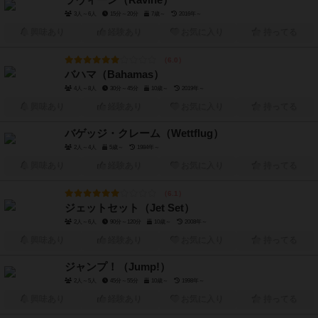
ラヴィーン（Ravine）
3人～6人
15分～20分
7歳～
2016年～
興味あり
経験あり
お気に入り
持ってる
6.0
バハマ（Bahamas）
4人～8人
30分～45分
10歳～
2019年～
興味あり
経験あり
お気に入り
持ってる
バゲッジ・クレーム（Wettflug）
2人～4人
5歳～
1984年～
興味あり
経験あり
お気に入り
持ってる
6.1
ジェットセット（Jet Set）
2人～6人
90分～120分
10歳～
2008年～
興味あり
経験あり
お気に入り
持ってる
ジャンプ！（Jump!）
2人～5人
45分～55分
10歳～
1998年～
興味あり
経験あり
お気に入り
持ってる