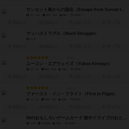
サンセット島からの脱出（Escape from Sunset Island: Zombie Apocalypse Simulator）
4人～10人
30分～90分
9歳～
2013年～
興味あり
経験あり
お気に入り
持ってる
マッハストラグル（Mach Struggle）
2人用
興味あり
経験あり
お気に入り
持ってる
6.3
ユーコン・エアウェイズ（Yukon Airways）
1人～4人
60分～90分
14歳～
2019年～
興味あり
経験あり
お気に入り
持ってる
6.2
ファースト・イン・フライト（First in Flight）
1人～4人
45分～75分
12歳～
2023年～
興味あり
経験あり
お気に入り
持ってる
50のおもしろいゲームカード 旅やドライブのおともに（POCKET QUIZ）
1人用
20分前後
12歳～
2015年～