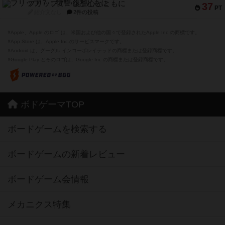
フリップ７：復讐心とともに
37
PT
紹介文なし
2件の投稿
※Apple、Apple のロゴ は、米国および他の国々で登録されたApple Inc.の商標です。
※App Store は、Apple Inc.のサービスマークです。
※Android は、グーグル インコーポレイテッドの商標または登録商標です。
※Google Play とそのロゴは、Google Inc.の商標または登録商標です。
ボドゲーマTOP
ボードゲームを検索する
ボードゲームの新着レビュー
ボードゲーム会情報
メカニクス特集