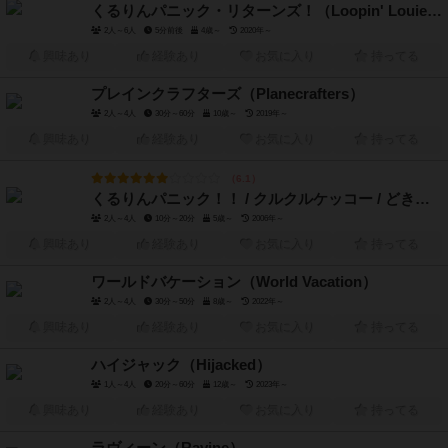
くるりんパニック・リターンズ！（Loopin' Louie: Returns!）
2人～6人
5分前後
4歳～
2020年～
興味あり
経験あり
お気に入り
持ってる
プレインクラフターズ（Planecrafters）
2人～4人
30分～60分
10歳～
2019年～
興味あり
経験あり
お気に入り
持ってる
6.1
くるりんパニック！！ / クルクルケッコー / どきどきクレイジープレーン（Looping Louie / Crazy Plane）
2人～4人
10分～20分
5歳～
2006年～
興味あり
経験あり
お気に入り
持ってる
ワールドバケーション（World Vacation）
2人～4人
30分～50分
8歳～
2022年～
興味あり
経験あり
お気に入り
持ってる
ハイジャック（Hijacked）
1人～4人
20分～60分
12歳～
2023年～
興味あり
経験あり
お気に入り
持ってる