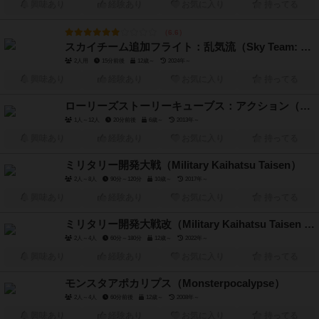
興味あり
経験あり
お気に入り
持ってる
6.6
スカイチーム追加フライト：乱気流（Sky Team: Turbulence）
2人用
15分前後
12歳～
2024年～
興味あり
経験あり
お気に入り
持ってる
ローリーズストーリーキューブス：アクション（Rory's Story Cubes: Actions）
1人～12人
20分前後
6歳～
2013年～
興味あり
経験あり
お気に入り
持ってる
ミリタリー開発大戦（Military Kaihatsu Taisen）
2人～8人
90分～120分
10歳～
2017年～
興味あり
経験あり
お気に入り
持ってる
ミリタリー開発大戦改（Military Kaihatsu Taisen Kai）
2人～4人
60分～180分
12歳～
2022年～
興味あり
経験あり
お気に入り
持ってる
モンスタアポカリプス（Monsterpocalypse）
2人～4人
60分前後
12歳～
2008年～
興味あり
経験あり
お気に入り
持ってる