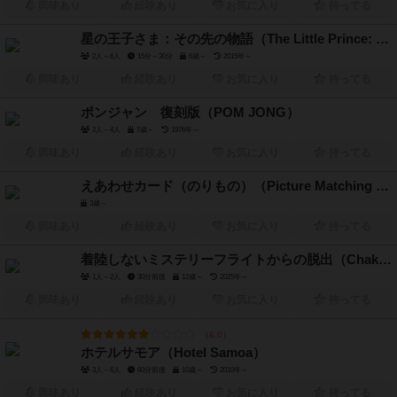
興味あり
経験あり
お気に入り
持ってる
星の王子さま：その先の物語（The Little Prince: Rising to the Stars）
2人～6人
15分～30分
6歳～
2015年～
興味あり
経験あり
お気に入り
持ってる
ポンジャン 復刻版（POM JONG）
2人～4人
7歳～
1976年～
興味あり
経験あり
お気に入り
持ってる
えあわせカード（のりもの）（Picture Matching Cards vehicles）
3歳～
興味あり
経験あり
お気に入り
持ってる
着陸しないミステリーフライトからの脱出（Chakuriku shinai Mystery Flight karano Dasshutsu）
1人～2人
30分前後
12歳～
2025年～
興味あり
経験あり
お気に入り
持ってる
6.0
ホテルサモア（Hotel Samoa）
3人～6人
60分前後
10歳～
2010年～
興味あり
経験あり
お気に入り
持ってる