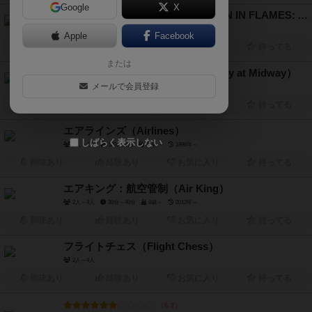
Google
X
ダウン・イン・フレイムズ（DOWN IN FLAMES: ACES HIGH）
2人～6人
45分前後
12歳～
2008年～
Apple
Facebook
興味あり
経験あり
お気に入り
持ってる
または
ミッドウェーキャンペーン（Victory at Midway）
メールで会員登録
1人～2人
180分前後
12歳～
1992年～
興味あり
経験あり
お気に入り
持ってる
エアラインズ（Airlines）
しばらく表示しない
2人～4人
120分前後
12歳～
1998年～
興味あり
経験あり
お気に入り
持ってる
エアキング：航空管制（Air King）
2人～4人
30分～40分
8歳～
2012年～
興味あり
経験あり
お気に入り
持ってる
フライトチェス（Flight Chess）
2人～4人
興味あり
経験あり
お気に入り
持ってる
6.2