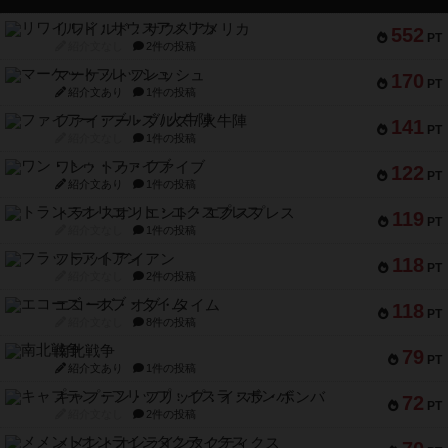
リワイルド：サウスアメリカ
552
PT
紹介文なし
2件の投稿
マーケットフレッシュ
170
PT
紹介文あり
1件の投稿
ファイアー・ブルズ / 火牛陣
141
PT
紹介文なし
1件の投稿
ワン・トゥ・ファイブ
122
PT
紹介文あり
1件の投稿
トランスオリエント・エクスプレス
119
PT
紹介文なし
1件の投稿
フラットアイアン
118
PT
紹介文なし
2件の投稿
エコーズ・オブ・タイム
118
PT
紹介文なし
8件の投稿
南北戦争
79
PT
紹介文あり
1件の投稿
キャプテン・フリップ：イスラ・ボンバ
72
PT
紹介文なし
2件の投稿
メメントオンラインタクティクス