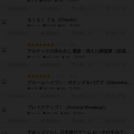
3人用
60分前後
15歳～
2022年～
興味あり
経験あり
お気に入り
持ってる
もくもく ぐも（Clouds）
2人～5人
10分前後
4歳～
2018年～
興味あり
経験あり
お気に入り
持ってる
7.5
アルナックの失われし遺跡：消えた調査隊（拡張）（Lost Ruins of Arnak: The Missing Expedition）
1人～4人
30分～120分
12歳～
2023年～
興味あり
経験あり
お気に入り
持ってる
6.4
グルームヘイヴン：ボタンズ＆バグズ（Gloomhaven: Buttons & Bugs）
1人用
20分～30分
14歳～
2023年～
興味あり
経験あり
お気に入り
持ってる
ブレイクアップ！（Auroral Breakup!）
2人～4人
10分～30分
10歳～
2021年～
興味あり
経験あり
お気に入り
持ってる
すみっコぐらし 日本旅行ゲーム おへやのすみでたびきぶん（Sumikko Gurashi Japanese Travel Game "Oheyanosumi de Tabikibun"）