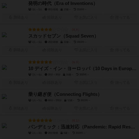
発明の時代（Era of Inventions）
3人～5人
90分前後
12歳～
2010年～
興味あり
経験あり
お気に入り
持ってる
6.0
スカッドセブン（Squad Seven）
2人～4人
20分前後
12歳～
2003年～
興味あり
経験あり
お気に入り
持ってる
6.0
10 デイズ・イン・ヨーロッパ（10 Days in Europe）
2人～4人
20分～30分
10歳～
2005年～
興味あり
経験あり
お気に入り
持ってる
乗り継ぎ便（Connecting Flights）
1人～5人
60分～150分
12歳～
2022年～
興味あり
経験あり
お気に入り
持ってる
6.1
パンデミック：迅速対応（Pandemic: Rapid Response）
2人～4人
20分前後
8歳～
2019年～