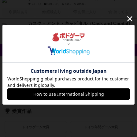
2人～5人
10分～60分
5歳～
2020年～
興味あり
経験あり
お気に入り
持ってる
カスク・アンド・キャピタル（Cask and Capital）
3人～5人
40分～60分
12歳～
2025年～
興味あり
経験あり
お気に入り
持ってる
クイック検索
登録状況
最近登録された順
紹介文あり
レビューあり
画像あり
受賞作品
ドイツゲーム大賞
ドイツ年間ゲーム大賞