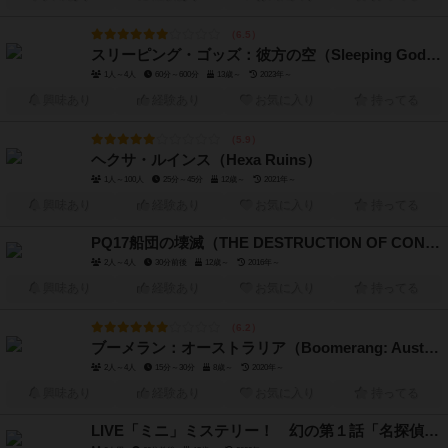
6.5
スリーピング・ゴッズ：彼方の空（Sleeping Gods: Distant Skies）
1人～4人
60分～600分
13歳～
2023年～
興味あり
経験あり
お気に入り
持ってる
5.9
ヘクサ・ルインス（Hexa Ruins）
1人～100人
25分～45分
12歳～
2021年～
興味あり
経験あり
お気に入り
持ってる
PQ17船団の壊滅（THE DESTRUCTION OF CONVOY PQ17）
2人～4人
30分前後
12歳～
2016年～
興味あり
経験あり
お気に入り
持ってる
6.2
ブーメラン：オーストラリア（Boomerang: Australia）
2人～4人
15分～30分
8歳～
2020年～
興味あり
経験あり
お気に入り
持ってる
LIVE「ミニ」ミステリー！ 幻の第１話「名探偵登場」（LIVE "mini" mystery! Phantom episode 1 "Detective Appearance"）