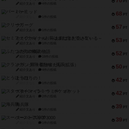
70
PT
紹介文あり
4件の投稿
パーミッド
68
PT
紹介文なし
1件の投稿
クリーグ
57
PT
紹介文あり
1件の投稿
セミファイナル ～お前はまだ生きている～
53
PT
紹介文あり
1件の投稿
ふたつの街の物語
52
PT
紹介文あり
18件の投稿
クランク! ：冒険者たち（拡張）
50
PT
紹介文あり
4件の投稿
とうほうの！
42
PT
紹介文なし
1件の投稿
スターマイン・ラミー ポケット
42
PT
紹介文あり
2件の投稿
海兵隊
39
PT
紹介文あり
1件の投稿
スーパーストア3000
39
PT
紹介文なし
1件の投稿