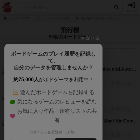
ログイン
ボドゲーマTOP
ボードゲームの検索
飛行機 50個のボードゲーム
飛行機
50個のボードゲーム
閉じる
ボードゲームのプレイ履歴を記録し
検索メニュー
て、
自分のデータを管理しませんか？
飛行機と電車と自動車（Planes, Trains and Automobiles）
2人用
20分前後
12歳～
2022年～
約75,000人
がボドゲーマを利用中！
興味あり
経験あり
お気に入り
持ってる
遊んだボードゲームを記録する
エア・アライアンス（Air Alliance）
気になるゲームのレビューを読む
2人～4人
50分～90分
8歳～
2015年～
興味あり
経験あり
お気に入り
持ってる
お気に入り作品・所有リストの共
有
ブルーマックス（Blue Max: World War I Air Combat）
2人～6人
90分前後
12歳～
2014年～
ログイン / 会員登録（10秒）
興味あり
経験あり
お気に入り
持ってる