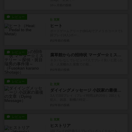
10ヶ月前
の投稿
レビュー
充実
ヒート
ボードゲームアリーナ(BGA)でアメリカコースで1
回プレイ(4人)ボー...
約2年前
の投稿
レビュー
腐草館からの招待状 マーダー☆ミステリー ～探偵・斑目瑞男の事件簿～
ネタバレなしでレビュー7人でプレイ良いと思った
点・人里離れた屋敷での殺...
約2年前
の投稿
レビュー
充実
ダイイングメッセージ 小説家の最後の文章
3人で2回プレイ（プレイ時間は約20分）2回とも
犯人、凶器、動機の特定...
約2年前
の投稿
レビュー
充実
ヒストリア
1回プレイの評価(5人プレイ)＜ざっくりルール＞