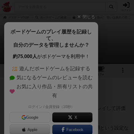
ログイン
閉じる
ボドゲーマTOP
ボードゲームの検索
[Mystery Party Box] 想いは満天の星
ボードゲームのプレイ履歴を記録し
て、
想いは満天の星に
自分のデータを管理しませんか？
フォントルロイさんのレビュー
約75,000人
がボドゲーマを利用中！
遊んだボードゲームを記録する
4
3
22
トップ
画像
動画
レビュー
カフェ
気になるゲームのレビューを読む
お気に入り作品・所有リストの共
674名
3名
0
約3年前
有
ログイン / 会員登録（10秒）
ネタバレなしでレビュー(他のマダミスをプレイして評価
訂正☆7→8)7人でプレイ
Google
X
(テロリスト(犯人)がいるかいないかさえ不明という設定な
Apple
Facebook