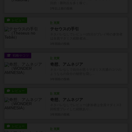
目的：勝利点を多く稼ぐ...
2年以上前
の投稿
レビュー
充実
テセウスの手引
ネタバレなしでレビュー(自分がプレイ時の参加者
は全員マダミス経験者)&...
3年弱前
の投稿
戦略やコツ
充実
奇想、アムネジア
ネタバレなしで自分が思うマダミス共通のコツの
ようなもの自分の秘密を隠し...
3年弱前
の投稿
レビュー
充実
奇想、アムネジア
ネタバレなしでレビュー(参加者は全員マダミス3
回程度プレイした経験あり...
3年弱前
の投稿
レビュー
充実