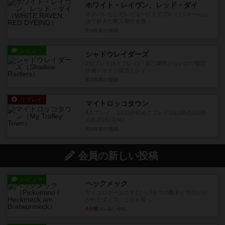
ホワイト・レイヴン、レッド・ダイ
ネタバレなしでレビュー(7人でプレイ)スキー山山
頂で起きた殺人事件を推...
約3年前
の投稿
レビュー
シャドウレイダーズ
2回プレイ(4人プレイ)・第三陣営がないので暫定
評価シャドウ陣営とレイ...
約3年前
の投稿
リプレイ
マイトロッコタウン
4人プレイ 1位以外初めてプレイ1位105点2位85
点私3位82点4位...
約3年前
の投稿
会員の新しい投稿
レビュー
ヘックメック
サイコロゲームです1から5までの数字と芋虫がか
かれたダイス。これを振っ...
4分前
by みいやん