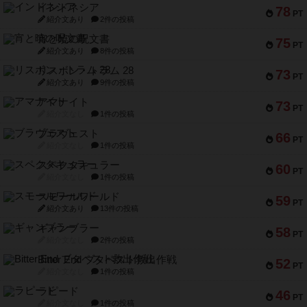
インドネシア
78
PT
紹介文あり
2件の投稿
宵と暁の呪文書
75
PT
紹介文あり
8件の投稿
リスボン・トラム 28
73
PT
紹介文あり
9件の投稿
アマナイト
73
PT
紹介文なし
1件の投稿
ブラヴェスト
66
PT
紹介文なし
1件の投稿
スペクタキュラー
60
PT
紹介文なし
1件の投稿
スモールワールド
59
PT
紹介文あり
13件の投稿
ギャンブラー
58
PT
紹介文なし
2件の投稿
Bitter End ブタペスト救出作戦
52
PT
紹介文なし
1件の投稿
ラピード
46
PT
紹介文なし
1件の投稿