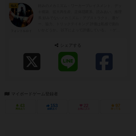
好みのメカニズム：ワーカープレイスメント、デッ
仙人
キ構築、拡大再生産、正体隠匿系、読みあい、推理
系 好みでないメカニズム：アブストラクト、運ゲ
ー、協力、トリックテイキング 評価は私感で面白
いかどうか。 以下によって評価している。 ・ゲー
フォントルロイ
ムの深み ・戦略性の高さ ...
シェアする
マイボードゲーム登録者
43
153
22
97
興味あり
経験あり
お気に入り
持ってる