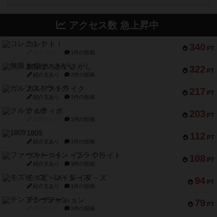
アクセス数 急上昇中
コレクト！
340
PT
紹介文なし
1件の投稿
無限まちがいさがし
322
PT
紹介文あり
2件の投稿
ガルフストライク
217
PT
紹介文あり
1件の投稿
クルティボ
203
PT
紹介文なし
1件の投稿
1809
112
PT
紹介文あり
1件の投稿
ファースト・イン・フライト
108
PT
紹介文あり
3件の投稿
モズビ－ズ・レイダ－ズ
94
PT
紹介文あり
1件の投稿
テンプテーション
79
PT
紹介文なし
2件の投稿