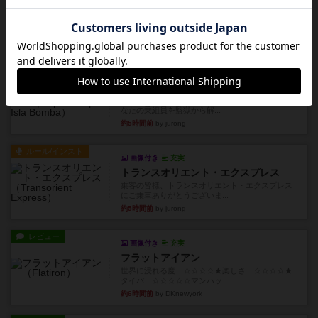
フラットアイアン
1~2人に限定された、エンジンビルド系のシステ
ム選んだ企業ボードに街で...
約2時間前
by あくり
ルール/インスト
画像付き
充実
キャプテン・フリップ：イスラ・ボンバ
イスラ・ボンバを探しに出航!潜水艦を装備し、あ
なたの乗組員を監獄から解...
約5時間前
by jurong
ルール/インスト
画像付き
充実
トランスオリエント・エクスプレス
乗客の皆様、トランスオリエント・エクスプレス
にご乗車ありがとうございま...
約5時間前
by jurong
レビュー
画像付き
充実
フラットアイアン
世界に浸れる度 ☆☆☆☆★楽しさ ☆☆☆☆★
タイパ ☆☆☆☆☆マンハッ...
約6時間前
by DKnewyork