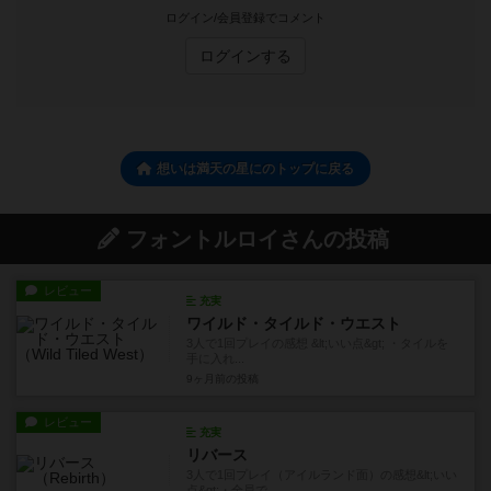
ログイン/会員登録でコメント
ログインする
想いは満天の星にのトップに戻る
フォントルロイさんの投稿
レビュー
充実
ワイルド・タイルド・ウエスト
3人で1回プレイの感想 &lt;いい点&gt; ・タイルを
手に入れ...
9ヶ月前
の投稿
レビュー
充実
リバース
3人で1回プレイ（アイルランド面）の感想&lt;いい
点&gt;・全員で...