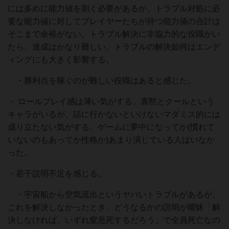
には多めに能力値を割く必要があるが、トラブル対処に必
要な能力値に対してプレイヤーたちが持つ能力値の合計は
そこまで余裕がない。トラブル解決に非協力的な役職がい
たら、達成はかなり難しい。トラブルの解決如何はエンデ
ィングにも大きく影響する。
・勝利点を稼ぐのが難しい役職はあると感じた。
・ ロールプレイ感は薄い気がする。寡黙とクールという
キャラがいるが、話に行かないといけないマダミス的には
成り立たない気がする。ゲームに夢中になってか(慣れて
いないのもあってか性格か)あまり演じている人はいなか
った。
・若干説明不足を感じる。
・宇宙船から空気流出というヤバいトラブルがあるが、
これを解決しなかったとき、どうなるかの説明が曖昧「解
決しなければ、いずれ窒息死するだろう」で全員死亡なの