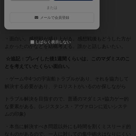
のでレビューできることも少ないが)
または
メールで会員登録
良いと思った点
・面白い。感想戦が盛り上がる。感想戦後もどうした方が
しばらく表示しない
よかったのかなどを結構考える。誰かと話しあいたい。
☆追記：プレイした後1週間くらいは、このマダミスのこ
とを考えていたくらい面白い。
・ゲーム中4つの宇宙船トラブルがあり、それを協力して
解決する必要があり、テロリストがいるのか探しながら
トラブル解決を目指すので、普通のマダミス+協力ゲー的
な要素がある。(レジスタンス・アヴァロンに近いシステ
ムの印象)
・本当に解決すべき問題以外にも時間を割くミスリード的
なものがあるので、一人に対しての集中砲火はなりにくい