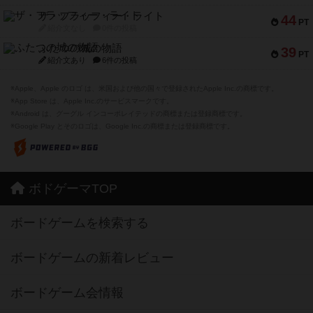
ザ・フラッフィー・ライト
44
PT
紹介文なし
0件の投稿
ふたつの城の物語
39
PT
紹介文あり
6件の投稿
※Apple、Apple のロゴ は、米国および他の国々で登録されたApple Inc.の商標です。
※App Store は、Apple Inc.のサービスマークです。
※Android は、グーグル インコーポレイテッドの商標または登録商標です。
※Google Play とそのロゴは、Google Inc.の商標または登録商標です。
ボドゲーマTOP
ボードゲームを検索する
ボードゲームの新着レビュー
ボードゲーム会情報