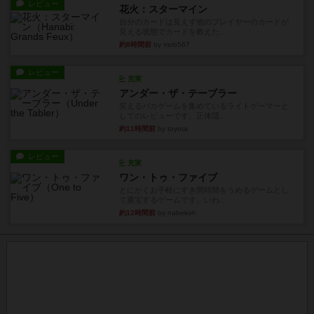
レビュー
花火：スターマイン
自分のカードは見えず他のプレイヤーのカードが
見える状態でカードを教えた...
約8時間前
by mob567
レビュー
充実
アンダー・ザ・テーブラー
笑えるバカゲームを集めているライトゲーマーと
してのレビューです。正体隠...
約11時間前
by toyota
レビュー
充実
ワン・トゥ・ファイブ
とにかくお手軽にすき間時間をうめるゲームとし
て重宝するゲームです。いわ...
約12時間前
by nabekoh