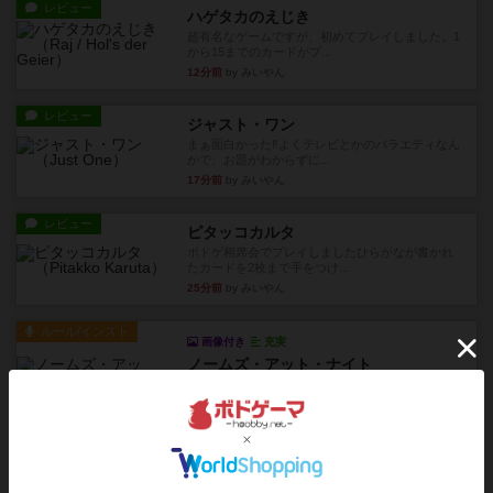
レビュー
ハゲタカのえじき
超有名なゲームですが、初めてプレイしました。1
から15までのカードがプ...
12分前
by みいやん
レビュー
ジャスト・ワン
まぁ面白かった‼️よくテレビとかのバラエティなん
かで、お題がわからずに...
17分前
by みいやん
レビュー
ピタッコカルタ
ボドゲ相席会でプレイしましたひらがなが書かれ
たカードを2枚まで手をつけ...
25分前
by みいやん
ルール/インスト
画像付き
充実
ノームズ・アット・ナイト
ベネボレンス女王は、忠実な臣民を称えるための
祝宴を開こうとしています。...
約1時間前
by jurong
レビュー
画像付き
充実