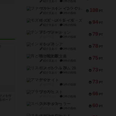
紹介文あり
1件の投稿
ファースト・イン・フライト
108
PT
紹介文あり
3件の投稿
モズビ－ズ・レイダ－ズ
94
PT
紹介文あり
1件の投稿
テンプテーション
79
PT
紹介文なし
2件の投稿
インドネシア
78
PT
紹介文あり
2件の投稿
宵と暁の呪文書
75
PT
紹介文あり
8件の投稿
リスボン・トラム 28
73
PT
紹介文あり
9件の投稿
アマナイト
73
PT
紹介文なし
1件の投稿
ブラヴェスト
66
PT
サメを作
紹介文なし
1件の投稿
るボード
スペクタキュラー
60
PT
紹介文なし
1件の投稿
スモールワールド