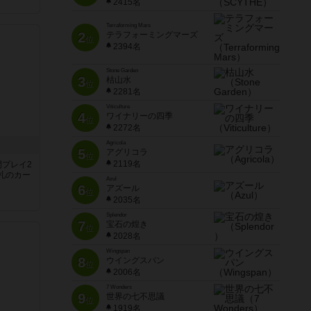
2415名
Terraforming Mars
2
テラフォーミングマーズ
位
2394名
Stone Garden
3
枯山水
位
2281名
Viticulture
4
ワイナリーの四季
位
2272名
Agricola
5
アグリコラ
位
2119名
間プレイ2
札のカー
Azul
6
アズール
位
2035名
Splendor
7
宝石の煌き
位
2028名
Wingspan
8
ウイングスパン
位
2006名
7 Wonders
9
世界の七不思議
位
1919名