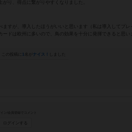
上がり、得点に繋がりやすくなりました。
べますが、導入したほうがいいと思います（私は導入してプレ
カードは欧州に多いので、鳥の効果を十分に発揮できると思い
この投稿に
1
名が
ナイス！
しました
イン/会員登録でコメント
ログインする