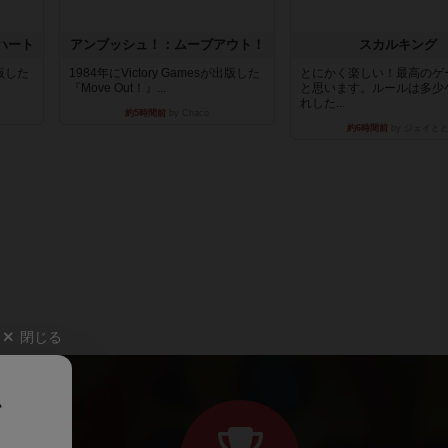
ハート
アンブッシュ！：ムーブアウト！
スカルキング
出版した
1984年にVictory Gamesが出版した
とにかく楽しい！最高のゲ
『Move Out！』...
と思います。ルールは多少
れした...
約5時間前
by Chaco
約6時間前
by ジェイと
閉じる
、