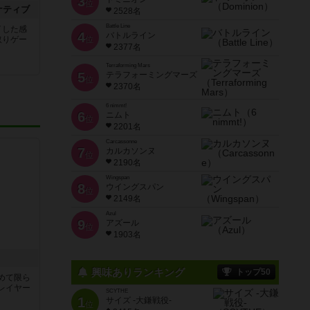
3
位
ナティブ
2528名
Battle Line
イした感
4
バトルライン
取りゲー
位
2377名
Terraforming Mars
5
テラフォーミングマーズ
位
2370名
6 nimmt!
6
ニムト
位
2201名
Carcassonne
7
カルカソンヌ
位
2190名
Wingspan
8
ウイングスパン
位
2149名
Azul
9
アズール
位
1903名
興味ありランキング
トップ50
めて限ら
レイヤー
SCYTHE
1
サイズ -大鎌戦役-
位