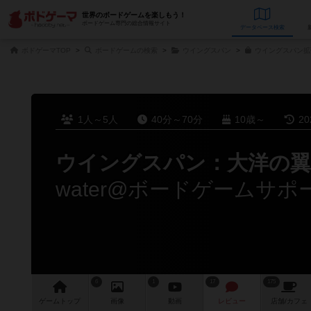
世界のボードゲームを楽しもう！
ボードゲーム専門の総合情報サイト
データベース
検
ボドゲーマTOP
ボードゲームの検索
ウイングスパン
ウイングスパン拡
1人～5人
40分～70分
10歳～
2
ウイングスパン：大洋の翼
water@ボードゲームサ
6
1
17
175
ゲーム
トップ
画像
動画
レビュー
店舗/
カフェ