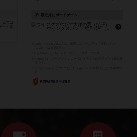
最近見たボードゲーム
ームでは
Wingspan: Oceania Expansion
ゲーム慣
ウイングスパン：大洋の翼（拡張）
と
※Apple、Apple のロゴ は、米国および他の国々で登録された
Apple Inc.の商標です。
※App Store は、Apple Inc.のサービスマークです。
※Android は、グーグル インコーポレイテッドの商標または登録商
標です。
※Google Play とそのロゴは、Google Inc.の商標または登録商標で
す。