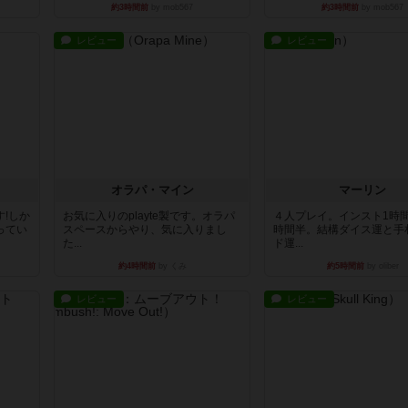
約3時間前
by mob567
約3時間前
by mob567
レビュー
レビュー
オラパ・マイン
マーリン
!しか
お気に入りのplayte製です。オラパ
４人プレイ。インスト1時
ってい
スペースからやり、気に入りまし
時間半。結構ダイス運と手
た...
ド運...
約4時間前
by くみ
約5時間前
by oliber
レビュー
レビュー