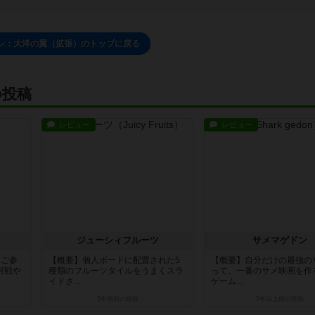
ン：大洋の翼（拡張）のトップに戻る
の投稿
レビュー
レビュー
ジューシィフルーツ
サメマゲドン
、ご参
【概要】個人ボードに配置された5
【概要】自分だけの最強の
対戦や
種類のフルーツタイルをうまくスラ
って、一番のサメ映画を作
イドさ...
ゲーム...
5年弱前
の投稿
5年以上前
の投稿