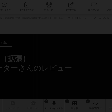
索
新着レビュー
ボードゲーム会
コミュニティ
掲示板一覧
張：大洋の翼 完全日本語版の通販/商品詳細
作品データ
レビュー
water@
020年～
（拡張）
ポーターさんのレビュー
2
1
6
リプレイ
日記
戦略
・コツ
ルール
/インスト
掲示板
拡張/関連
作
次