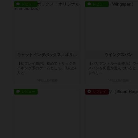
レビュー
レビュー
キャットインザボックス：オリジナル版
ウイングスパン
【初プレイ感想】初めてトリックテ
【バリアントルール導入】ウ
イキング系のゲームとして、3人と4
スパンを何度か遊んでいると
人と...
ような...
5年以上前
の投稿
5年以上前
の投稿
レビュー
リプレイ