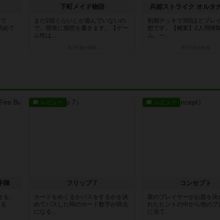
下町メイド物語
兵姫ストライク オルタ
画で
まだ2回くらいしか遊んでいないの
初期デッキで3回ほどプレ
初めて
で、簡単に感想を書きます。【ゲー
想です。【概要】2人用陣
ム性は...
ム。一...
約7年前
の投稿
約7年前
の投稿
レビュー
レビュー
牛陣
フリップ７
コンセプト
せる。
カードをめくるかパスをするかを決
親のプレイヤーがお題を決
きる
めてパスした時のカード数字が得点
れたヒントの中から他のプ
になる...
に当て...