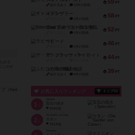
59
PT
紹介文あり
13件の投稿
ギャンブラー
58
PT
紹介文なし
2件の投稿
Bitter End ブタペスト救出作戦
52
PT
紹介文なし
1件の投稿
ラピード
46
PT
紹介文なし
1件の投稿
ザ・フラッフィー・ライト
44
PT
紹介文なし
0件の投稿
したので、
にこのゲ
ふたつの城の物語
39
PT
紹介文あり
6件の投稿
お気に入りランキング
トップ50
Splendor
1
宝石の煌き
位
4040名
Die Siedler von Catan
2
カタン
位
3616名
Dominion
ドミニオン