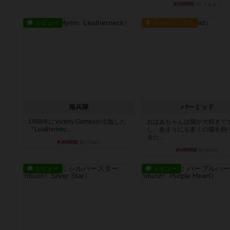
約3時間前
by うらまこ
レビュー
ルール/インスト
海兵隊
パーミッド
1988年にVictory Gamesが出版した
おばあちゃんは猫が大好きです
『Leathernec...
し、あまりにも多くの猫を飼
るた...
約4時間前
by Chaco
約4時間前
by jurong
レビュー
レビュー