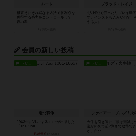
ルート
ブラッド・レイジ
概要それぞれ異なる方法で勝利点を
4人対戦で行ったリプレイ動
獲得する勢力をコントロールして、
す。インストも込みなので、
森の覇...
やる人に...
7年弱前
の投稿
約7年前
の投稿
会員の新しい投稿
レビュー
レビュー
南北戦争
ファイアー・ブルズ / 火
1983年にVictory Gamesが出版した
火牛を引き連れて敵を殲滅さ
『The Civil ...
縦か斜めで前2列まで攻撃で
が、自分...
約1時間前
by Chaco