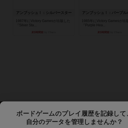
アンブッシュ！：シルバースター
アンブッシュ！：パープル
1987年にVictory Gamesが出版した
1985年にVictory Gamesが
『Silver Sta...
『Purple Hea...
約5時間前
by Chaco
約5時間前
by Chaco
ボードゲームのプレイ履歴を記録して
自分のデータを管理しませんか？