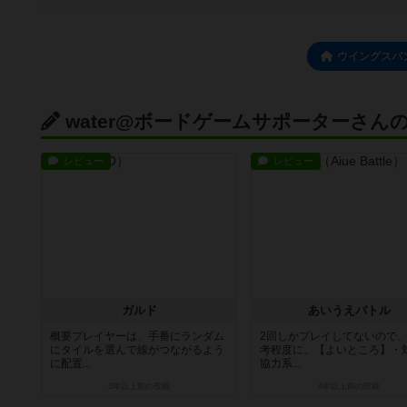
ウイングスパ
water@ボードゲームサポーターさん
レビュー
レビュー
ガルド
あいうえバトル
概要プレイヤーは、手番にランダム
2回しかプレイしてないので
にタイルを選んで線がつながるよう
考程度に。【よいところ】・
に配置...
協力系...
3年以上前
の投稿
4年以上前
の投稿