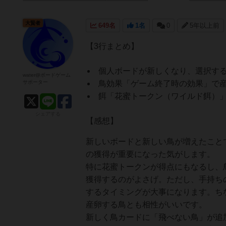
大賢者
649名
1名
0
5年以上前
【3行まとめ】
個人ボードが新しくなり、選択す
water@ボードゲーム
サポーター
鳥効果「ゲーム終了時の効果」で
餌「花蜜トークン（ワイルド餌）
シェアする
【感想】
新しいボードと新しい鳥が増えたこと
の獲得が重要になった気がします。
特に花蜜トークンが得点にもなるし、
獲得するのがよさげ。ただし、手持ち
するタイミングが大事になります。ち
産卵する鳥とも相性がいいです。
新しく鳥カードに「飛べない鳥」が追