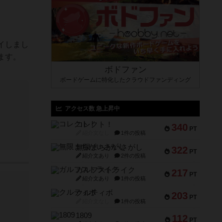
イしまし
ます。
ボドファン
ボードゲームに特化したクラウドファンディング
アクセス数 急上昇中
コレクト！
340
PT
紹介文なし
1件の投稿
無限まちがいさがし
322
PT
紹介文あり
2件の投稿
ガルフストライク
217
PT
紹介文あり
1件の投稿
クルティボ
203
PT
紹介文なし
1件の投稿
1809
112
PT