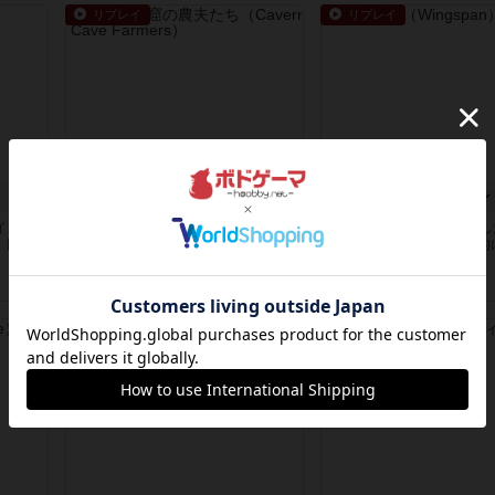
リプレイ
リプレイ
カヴェルナ：洞窟の農夫たち
ウイングスパン
イング
ボードゲーム仲間5人とのリアルな
■仲間内4人でプレイしま
、同じ
様子を動画にしました。プレイヤー
ご参考にどうぞ！ 基本的
4人は...
ーム...
6年弱前
の投稿
6年以上前
の投稿
レビュー
レビュー