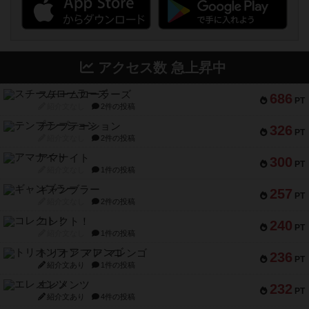
アクセス数 急上昇中
スチームローラーズ
686
PT
紹介文なし
2件の投稿
テンプテーション
326
PT
紹介文なし
2件の投稿
アマナイト
300
PT
紹介文なし
1件の投稿
ギャンブラー
257
PT
紹介文なし
2件の投稿
コレクト！
240
PT
紹介文なし
1件の投稿
トリオンフ ア マレンゴ
236
PT
紹介文あり
1件の投稿
エレメンツ
232
PT
紹介文あり
4件の投稿