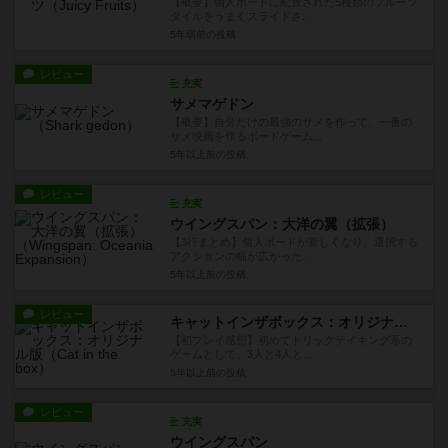
【概要】個人ボードに配置された5種類のフルーツ
タイルをうまくスライドさ...
5年弱前
の投稿
レビュー
充実
サメマゲドン
【概要】自分だけの最強のサメを作って、一番の
サメ映画を作るボードゲーム...
5年以上前
の投稿
レビュー
充実
ウイングスパン：大洋の翼（拡張）
【3行まとめ】個人ボードが新しくなり、選択する
アクションの幅が広がった...
5年以上前
の投稿
レビュー
キャットインザボックス：オリジナル版
【初プレイ感想】初めてトリックテイキング系の
ゲームとして、3人と4人と...
5年以上前
の投稿
レビュー
充実
ウイングスパン