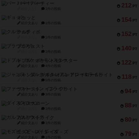
バー！パーティー
212
PT
紹介文なし
1件の投稿
ギョッと
154
PT
紹介文あり
1件の投稿
クルティボ
152
PT
紹介文なし
1件の投稿
ブラヴェスト
140
PT
紹介文なし
1件の投稿
ドブル：ポケットモンスター
122
PT
紹介文あり
4件の投稿
ジャンヌ・ダルク-オルレアン ドロー＆ライト
118
PT
紹介文なし
5件の投稿
ファースト・イン・フライト
94
PT
紹介文あり
3件の投稿
ダイススローン
88
PT
紹介文なし
1件の投稿
ガルフストライク
80
PT
紹介文あり
1件の投稿
モズビ－ズ・レイダ－ズ
79
PT
紹介文あり
1件の投稿