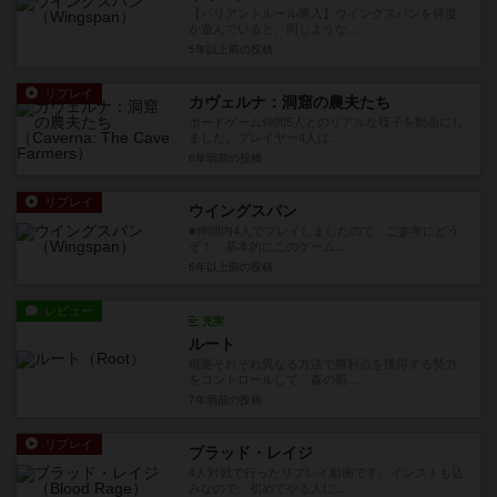
【バリアントルール導入】ウイングスパンを何度
か遊んでいると、同じような...
5年以上前
の投稿
リプレイ
カヴェルナ：洞窟の農夫たち
ボードゲーム仲間5人とのリアルな様子を動画にし
ました。プレイヤー4人は...
6年弱前
の投稿
リプレイ
ウイングスパン
■仲間内4人でプレイしましたので、ご参考にどう
ぞ！ 基本的にこのゲーム...
6年以上前
の投稿
レビュー
充実
ルート
概要それぞれ異なる方法で勝利点を獲得する勢力
をコントロールして、森の覇...
7年弱前
の投稿
リプレイ
ブラッド・レイジ
4人対戦で行ったリプレイ動画です。インストも込
みなので、初めてやる人に...