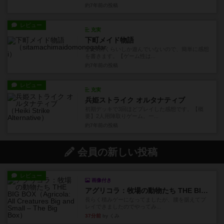
約7年前
の投稿
レビュー
充実
下町メイド物語
まだ2回くらいしか遊んでいないので、簡単に感想
を書きます。【ゲーム性は...
約7年前
の投稿
レビュー
充実
兵姫ストライク オルタナティブ
初期デッキで3回ほどプレイした感想です。【概
要】2人用陣取りゲーム。一...
約7年前
の投稿
会員の新しい投稿
レビュー
画像付き
アグリコラ：牧場の動物たち THE BIG BOX
長らく積みゲーになってましたが、腰を据えてプ
レイできましたのでやってみ...
37分前
by くみ