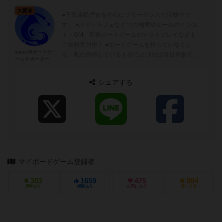
大賢者
●千葉県松戸市を中心にフリーランスで活動中で
す。 ●ボドゲカフェなどでの相席やルールのインス
ト・GM、新作ボードゲームのテストプレイなども
ご依頼受付中！ ●ボードゲームを持っていなくと
water@ボードゲ
も、私の所持しているものでよければ当日持参でき
ームサポーター
ます。 ●料金：初回無料！！ 2回目以...
シェアする
マイボードゲーム登録者
303
1659
475
884
興味あり
経験あり
お気に入り
持ってる