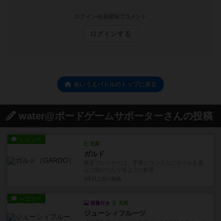
ログイン/会員登録でコメント
ログインする
あいうえバトルのトップに戻る
water@ボードゲームサポーターさんの投稿
レビュー
充実
ガルド
概要プレイヤーは、手番にランダムにタイルを選
んで線がつながるように配置...
3年以上前
の投稿
レビュー
画像付き
充実
ジューシィフルーツ