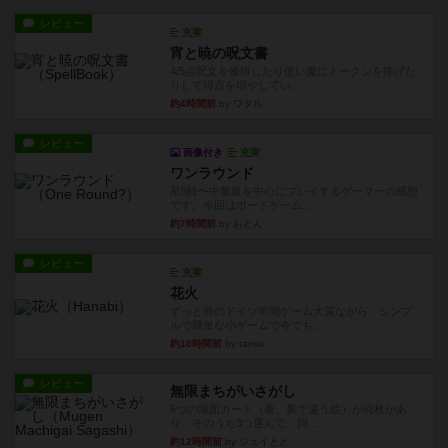
レビュー
充実
宵と暁の呪文書
4/5点呪文を修得したり使い魔にトークンを捧げた
りして得点を増やしてい...
約4時間前
by ワタル
レビュー
画像付き
充実
ワンラウンド
星5軽〜中量級を中心にプレイするゲーマーの感想
です。今回はボードゲーム...
約7時間前
by おとん
レビュー
充実
花火
ずっと前のドイツ年間ゲーム大賞ながら、シンプ
ルで簡単な小ゲームで今でも...
約10時間前
by tamio
レビュー
無限まちがいさがし
6つの場面カード（表、裏で違う絵）が何枚かあ
り、そのうち3つ選んで、同...
約12時間前
by ジェイとと