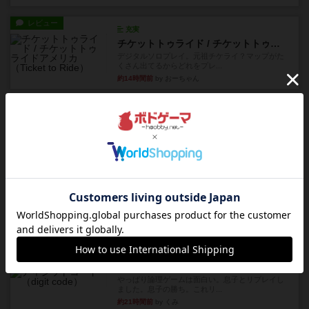
レビュー
充実
チケットトゥライド / チケットトゥライドアメリカ
デジタルソロプレイ。元祖チケライ？マップがた
くさん出てるからどれをプレ...
約14時間前
by おーちゃん
レビュー
画像付き
充実
ホットストリーク
星7軽〜中量級を中心にプレイするゲーマーの感想
です。ボードゲーム会にて...
約20時間前
by おとん
レビュー
ガルフストライク
1983年にVictory Gamesが出版した『Gulf Strik...
約21時間前
by Chaco
リプレイ
画像付き
ディジットコード
やっぱり論理ゲームは面白い。息子とリプレイし
ました。息子の勝ち。これリ...
約21時間前
by くみ