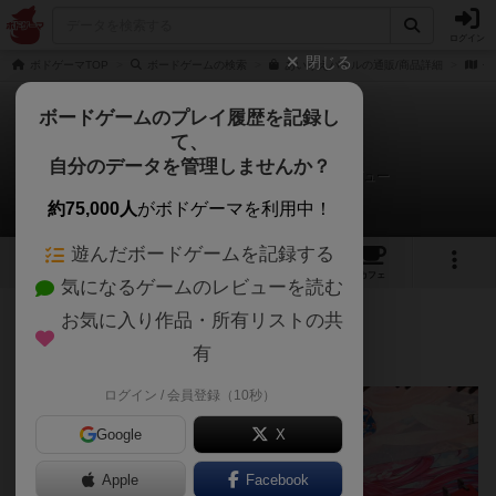
ログイン
閉じる
ボドゲーマTOP
ボードゲームの検索
あいうえバトルの通販/商品詳細
作
ボードゲームのプレイ履歴を記録し
て、
あいうえバトル
自分のデータを管理しませんか？
water@ボードゲームサポーターさんのレビュー
約75,000人
がボドゲーマを利用中！
遊んだボードゲームを記録する
12
2
29
179
トップ
画像
動画
レビュー
カフェ
気になるゲームのレビューを読む
お気に入り作品・所有リストの共
836名
4名
0
4年以上前
有
ログイン / 会員登録（10秒）
Google
X
Apple
Facebook