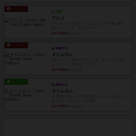
リプレイ
充実
アルゴ
アルゴがとても好きで、たぶんプレイ回数が最も
多いゲームです。なんといっ...
約21時間前
by おとん
リプレイ
画像付き
タイムボム
僕はホントに嘘が下手なようで、すぐバレますみ
んなホント、嘘が上手ですよ...
約22時間前
by あまる
レビュー
画像付き
タイムボム
まず簡単で軽い！大人数で遊べる！それなのに小
箱！何より楽しい！！正体隠...
約22時間前
by あまる