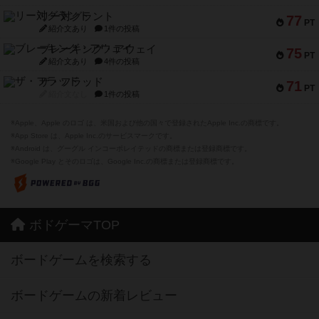
リー対グラント
77
PT
紹介文あり
1件の投稿
ブレーキング・アウェイ
75
PT
紹介文あり
4件の投稿
ザ・フラッド
71
PT
紹介文なし
1件の投稿
※Apple、Apple のロゴ は、米国および他の国々で登録されたApple Inc.の商標です。
※App Store は、Apple Inc.のサービスマークです。
※Android は、グーグル インコーポレイテッドの商標または登録商標です。
※Google Play とそのロゴは、Google Inc.の商標または登録商標です。
ボドゲーマTOP
ボードゲームを検索する
ボードゲームの新着レビュー