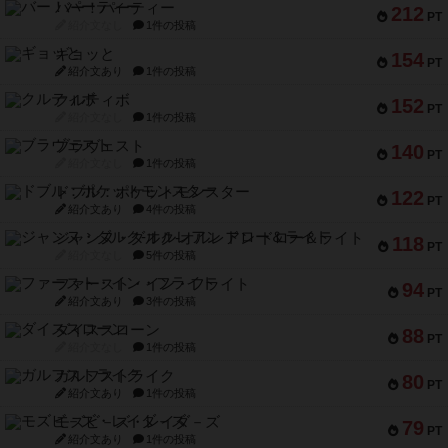
バー！パーティー
212
PT
紹介文なし
1件の投稿
ギョッと
154
PT
紹介文あり
1件の投稿
クルティボ
152
PT
紹介文なし
1件の投稿
ブラヴェスト
140
PT
紹介文なし
1件の投稿
ドブル：ポケットモンスター
122
PT
紹介文あり
4件の投稿
ジャンヌ・ダルク-オルレアン ドロー＆ライト
118
PT
紹介文なし
5件の投稿
ファースト・イン・フライト
94
PT
紹介文あり
3件の投稿
ダイススローン
88
PT
紹介文なし
1件の投稿
ガルフストライク
80
PT
紹介文あり
1件の投稿
モズビ－ズ・レイダ－ズ
79
PT
紹介文あり
1件の投稿