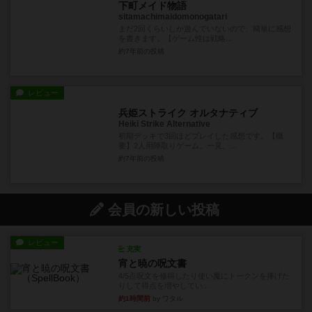
下町メイド物語
sitamachimaidomonogatari
まだ2回くらいしか遊んでいないので、簡単に感想
を書きます。【ゲーム性は戦略...
約7年前
の投稿
レビュー
兵姫ストライク オルタナティブ
Heiki Strike Alternative
初期デッキで3回ほどプレイした感想です。【概
要】2人用陣取りゲーム。一見、...
約7年前
の投稿
会員の新しい投稿
レビュー
充実
宵と暁の呪文書
4/5点呪文を修得したり使い魔にトークンを捧げた
りして得点を増やしてい...
約1時間前
by ワタル