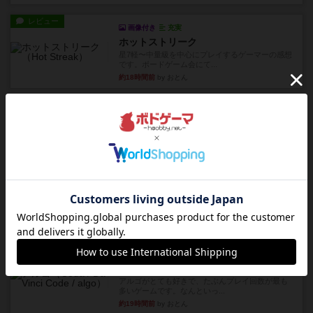
レビュー
画像付き
充実
ホットストリーク
星7軽〜中量級を中心にプレイするゲーマーの感想
です。ボードゲーム会にて...
約18時間前
by おとん
レビュー
ガルフストライク
1983年にVictory Gamesが出版した『Gulf Strik...
約18時間前
by Chaco
リプレイ
画像付き
ディジットコード
やっぱり論理ゲームは面白い。息子とリプレイし
ました。息子の勝ち。これリ...
約19時間前
by くみ
リプレイ
充実
アルゴ
アルゴがとても好きで、たぶんプレイ回数が最も
多いゲームです。なんといっ...
約19時間前
by おとん