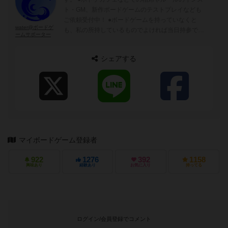
ト・GM、新作ボードゲームのテストプレイなども
ご依頼受付中！ ●ボードゲームを持っていなくと
water@ボードゲ
も、私の所持しているものでよければ当日持参でき
ームサポーター
ます。 ●料金：初回無料！！ 2回目以降 3000円～
（別途交通費や場所代が必要となります） ●完全予
シェアする
約制（出来れば5日前までにご連絡ください） お仕
事依頼はメール（water.rifle@gmail.com）または、
ホームページのお問い合わせ、Twitterからお願いし
ます！ 【ボードゲーム歴】 約10年。ドミニオン、
カタン、カルカソンヌなどの定番から、大鎌戦役、
テラフォーミングマーズなど重量級ゲームもやりま
す。最近はサークル様の開発したゲームもやってま
す。 【カードゲーム歴】 主に「ラストクロニク
マイボードゲーム登録者
ル」、「魔法少女THEデュエル」をやってます。
922
1276
392
1158
興味あり
経験あり
お気に入り
持ってる
ログイン/会員登録でコメント