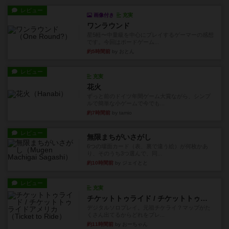
レビュー
画像付き
充実
ワンラウンド
星5軽〜中量級を中心にプレイするゲーマーの感想
です。今回はボードゲーム...
約5時間前
by おとん
レビュー
充実
花火
ずっと前のドイツ年間ゲーム大賞ながら、シンプ
ルで簡単な小ゲームで今でも...
約7時間前
by tamio
レビュー
無限まちがいさがし
6つの場面カード（表、裏で違う絵）が何枚かあ
り、そのうち3つ選んで、同...
約10時間前
by ジェイとと
レビュー
充実
チケットトゥライド / チケットトゥライドアメリカ
デジタルソロプレイ。元祖チケライ？マップがた
くさん出てるからどれをプレ...
約11時間前
by おーちゃん