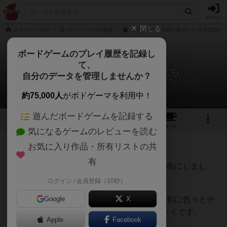
ログイン
閉じる
ボドゲーマTOP
ボードゲームの検索
カヴェルナ：洞窟の農夫たち 日本語版の通
ボードゲームのプレイ履歴を記録し
て、
カヴェルナ：洞窟の農夫たち
自分のデータを管理しませんか？
water@ボードゲームサポーターのリプレイ日記（2020年7月23日）
約75,000人
がボドゲーマを利用中！
遊んだボードゲームを記録する
24
1
22
104
トップ
画像
動画
レビュー
カフェ
気になるゲームのレビューを読む
お気に入り作品・所有リストの共
243名
が参考
0名
がナイス
0
6年弱前
有
ボードゲーム仲間5人とのリアルな様子を動画にしまし
た。
ログイン / 会員登録（10秒）
プレイヤー4人はそこそこやっています。最初に色々とチ
Google
X
ィーチングを受けているプレイヤーは初プレイです。
Apple
Facebook