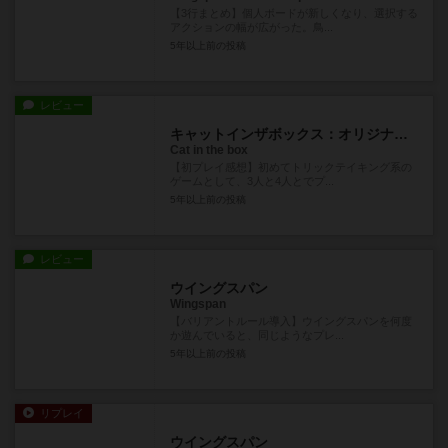
【3行まとめ】個人ボードが新しくなり、選択する
アクションの幅が広がった。鳥...
5年以上前
の投稿
レビュー
キャットインザボックス：オリジナル版
Cat in the box
【初プレイ感想】初めてトリックテイキング系の
ゲームとして、3人と4人とでプ...
5年以上前
の投稿
レビュー
ウイングスパン
Wingspan
【バリアントルール導入】ウイングスパンを何度
か遊んでいると、同じようなプレ...
5年以上前
の投稿
リプレイ
ウイングスパン