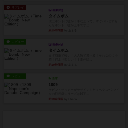
リプレイ
画像付き
タイムボム
僕はホントに嘘が下手なようで、すぐバレますみ
んなホント、嘘が上手ですよ...
約19時間前
by あまる
レビュー
画像付き
タイムボム
まず簡単で軽い！大人数で遊べる！それなのに小
箱！何より楽しい！！正体隠...
約19時間前
by あまる
レビュー
充実
1809
ケビン・ザッカーがデザインした１ヘクス=２マイ
ルの戦役級シリーズは以下...
約19時間前
by Chaco