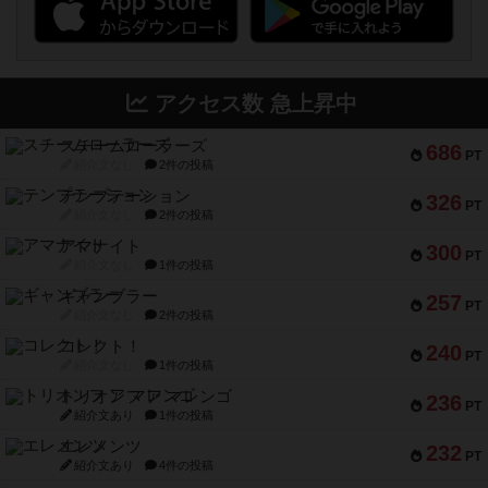
アクセス数 急上昇中
スチームローラーズ
686
PT
紹介文なし
2件の投稿
テンプテーション
326
PT
紹介文なし
2件の投稿
アマナイト
300
PT
紹介文なし
1件の投稿
ギャンブラー
257
PT
紹介文なし
2件の投稿
コレクト！
240
PT
紹介文なし
1件の投稿
トリオンフ ア マレンゴ
236
PT
紹介文あり
1件の投稿
エレメンツ
232
PT
紹介文あり
4件の投稿