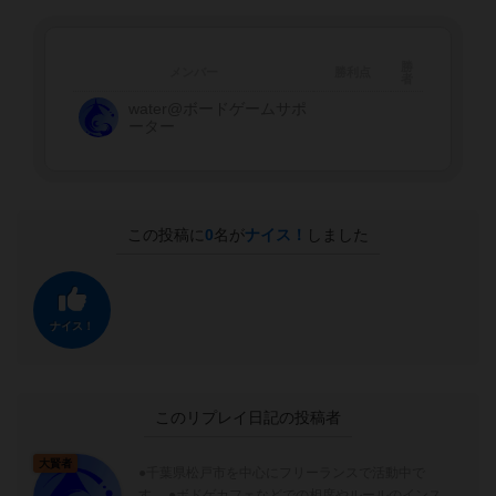
勝
メンバー
勝利点
者
water@ボードゲームサポ
ーター
この投稿に
0
名が
ナイス！
しました
ナイス！
このリプレイ日記の投稿者
大賢者
●千葉県松戸市を中心にフリーランスで活動中で
す。 ●ボドゲカフェなどでの相席やルールのインス