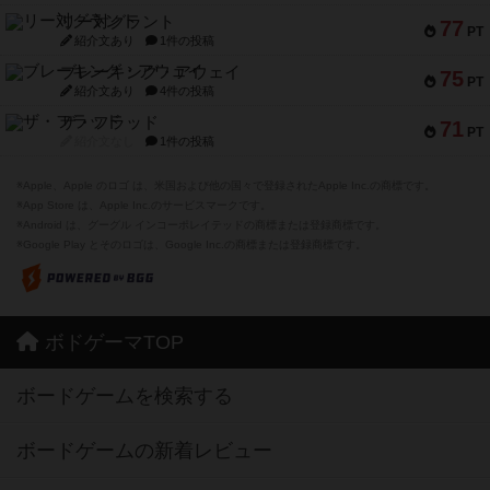
リー対グラント
77
PT
紹介文あり
1件の投稿
ブレーキング・アウェイ
75
PT
紹介文あり
4件の投稿
ザ・フラッド
71
PT
紹介文なし
1件の投稿
※Apple、Apple のロゴ は、米国および他の国々で登録されたApple Inc.の商標です。
※App Store は、Apple Inc.のサービスマークです。
※Android は、グーグル インコーポレイテッドの商標または登録商標です。
※Google Play とそのロゴは、Google Inc.の商標または登録商標です。
ボドゲーマTOP
ボードゲームを検索する
ボードゲームの新着レビュー