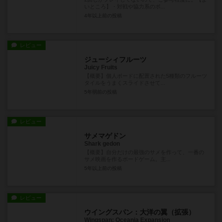
いところ】・対戦や協力系のボ...
4年以上前
の投稿
レビュー
ジューシィフルーツ
Juicy Fruits
【概要】個人ボードに配置された5種類のフルーツ
タイルをうまくスライドさせて...
5年弱前
の投稿
レビュー
サメマゲドン
Shark gedon
【概要】自分だけの最強のサメを作って、一番の
サメ映画を作るボードゲーム。主...
5年以上前
の投稿
レビュー
ウイングスパン：大洋の翼（拡張）
Wingspan: Oceania Expansion