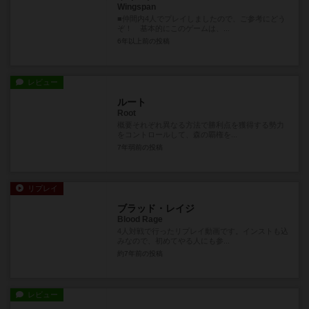
Wingspan
■仲間内4人でプレイしましたので、ご参考にどう
ぞ！ 基本的にこのゲームは、...
6年以上前
の投稿
レビュー
ルート
Root
概要それぞれ異なる方法で勝利点を獲得する勢力
をコントロールして、森の覇権を...
7年弱前
の投稿
リプレイ
ブラッド・レイジ
Blood Rage
4人対戦で行ったリプレイ動画です。インストも込
みなので、初めてやる人にも参...
約7年前
の投稿
レビュー