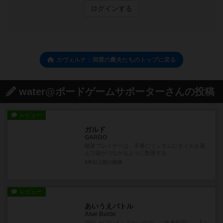
ログインする
カヴェルナ：洞窟の農夫たちのトップに戻る
water@ボードゲームサポーターさんの投稿
レビュー
ガルド
GARDO
概要プレイヤーは、手番にランダムにタイルを選
んで線がつながるように配置する...
3年以上前
の投稿
レビュー
あいうえバトル
Aiue Battle
2回しかプレイしてないので、ご参考程度に。【よ