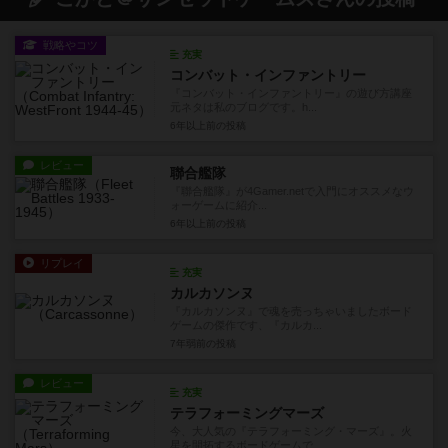
戦略やコツ
充実
コンバット・インファントリー
『コンバット・インファントリー』の遊び方講座
元ネタは私のブログです。h...
6年以上前
の投稿
レビュー
聯合艦隊
『聯合艦隊』が4Gamer.netで入門にオススメなウ
ォーゲームに紹介...
6年以上前
の投稿
リプレイ
充実
カルカソンヌ
『カルカソンヌ』で魂を売っちゃいましたボード
ゲームの傑作です、『カルカ...
7年弱前
の投稿
レビュー
充実
テラフォーミングマーズ
今、大人気の『テラフォーミング・マーズ』。火
星を開拓するボードゲームで...