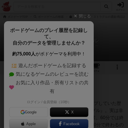
ログイン
閉じる
ボドゲーマTOP
ボードゲームの検索
トワイライト・ストラグルの通販/商品詳
ボードゲームのプレイ履歴を記録し
て、
トワイライト・ストラグル
自分のデータを管理しませんか？
こかど＠サンセットゲームズさんのレビュー
約75,000人
がボドゲーマを利用中！
遊んだボードゲームを記録する
10
5
9
38
トップ
画像
動画
レビュー
カフェ
気になるゲームのレビューを読む
お気に入り作品・所有リストの共
1379名
13名
0
7年弱前
有
ログイン / 会員登録（10秒）
ボードゲームギークでランキング1位をキープしていた歴
史ボードゲーム、『トワイライト・ストラグル』。実は非
Google
X
常に難しい歴史ボードゲームなんです。通常、60分では終
Apple
Facebook
わりません。勘違いしてはいけません！ 60分で終わるの