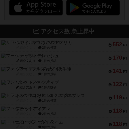
アクセス数 急上昇中
リワイルド：サウスアメリカ
552
PT
紹介文なし
2件の投稿
マーケットフレッシュ
170
PT
紹介文あり
1件の投稿
ファイアー・ブルズ / 火牛陣
141
PT
紹介文なし
1件の投稿
ワン・トゥ・ファイブ
122
PT
紹介文あり
1件の投稿
トランスオリエント・エクスプレス
119
PT
紹介文なし
1件の投稿
フラットアイアン
118
PT
紹介文なし
2件の投稿
エコーズ・オブ・タイム
118
PT
紹介文なし
8件の投稿