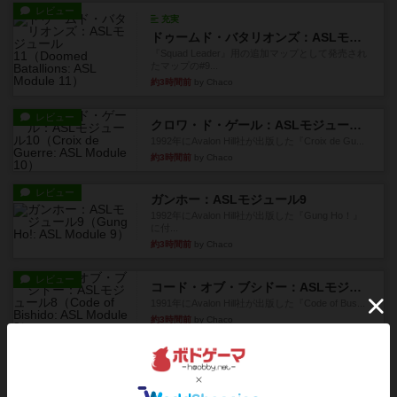
レビュー
充実
ドゥームド・バタリオンズ：ASLモジュール11
『Squad Leader』用の追加マップとして発売され
たマップの#9...
約3時間前
by Chaco
レビュー
クロワ・ド・ゲール：ASLモジュール10
1992年にAvalon Hill社が出版した『Croix de Gu...
約3時間前
by Chaco
レビュー
ガンホー：ASLモジュール9
1992年にAvalon Hill社が出版した『Gung Ho！』
に付...
約3時間前
by Chaco
レビュー
コード・オブ・ブシドー：ASLモジュール8
1991年にAvalon Hill社が出版した『Code of Bus...
約3時間前
by Chaco
レビュー
ザ・ラスト・フラー：ASLモジュール6
『Squad Leader』用の追加マップとして発売され
たマップ#11...