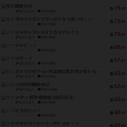
南北戦争
79
PT
紹介文あり
1件の投稿
キャプテン・フリップ：イスラ・ボンバ
72
PT
紹介文なし
2件の投稿
メメントオンラインタクティクス
70
PT
紹介文あり
4件の投稿
パーミッド
68
PT
紹介文なし
1件の投稿
クリーグ
57
PT
紹介文あり
1件の投稿
セミファイナル ～お前はまだ生きている～
53
PT
紹介文あり
1件の投稿
ふたつの街の物語
52
PT
紹介文あり
18件の投稿
クランク! ：冒険者たち（拡張）
50
PT
紹介文あり
4件の投稿
とうほうの！
42
PT
紹介文なし
1件の投稿
スターマイン・ラミー ポケット
42
PT