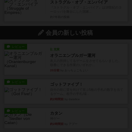
ストラグル・オブ・エンパイア
『ストラグル・オブ・エンパイア』は18世紀のヨ
ーロッパを舞台にした国家...
約7年前
の投稿
会員の新しい投稿
レビュー
充実
オラニエンブルガー運河
友人の所持してるゲームをさせてもらいました。
順番にできる作業のいずれか...
20分前
by おっちょこちょい
レビュー
ゴットファイブ！
自分の前に背を向けて並ぶ5枚の手札の数字を当て
るゲーム。相手の手札/場...
約2時間前
by daisdice
レビュー
カタン
神ゲー
約2時間前
by アプー