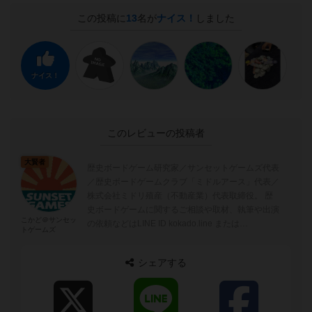
この投稿に
13
名が
ナイス！
しました
ナイス！
このレビューの投稿者
大賢者
歴史ボードゲーム研究家／サンセットゲームズ代表
／歴史ボードゲームクラブ「ミドルアース」代表／
株式会社ミドリ殖産（不動産業）代表取締役。 歴
史ボードゲームに関するご相談や取材、執筆や出演
こかど＠サンセッ
の依頼などはLINE ID kokado.line または
トゲームズ
kokado.iphone@...
シェアする