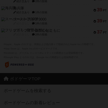
紹介文あり
2件の投稿
海兵隊
39
PT
紹介文あり
1件の投稿
スーパーストア3000
39
PT
紹介文なし
1件の投稿
フリップ７：復讐心とともに
37
PT
紹介文なし
2件の投稿
※Apple、Apple のロゴ は、米国および他の国々で登録されたApple Inc.の商標です。
※App Store は、Apple Inc.のサービスマークです。
※Android は、グーグル インコーポレイテッドの商標または登録商標です。
※Google Play とそのロゴは、Google Inc.の商標または登録商標です。
ボドゲーマTOP
ボードゲームを検索する
ボードゲームの新着レビュー