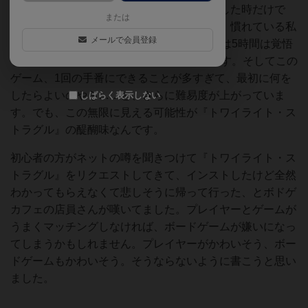
はどちらかのプレイヤーがサドンデス勝利した時だけで
または
す！！ ゲームを最後まで遊ぼうと思うと、慣れている私
メールで会員登録
でも2～3時間はかかります。初めて遊ぶ人は5時間は覚悟
しましょう。インストは30分以上かかります。そしてこの
ゲーム、1回の手番にできることが多すぎて、最初に何を
したらよいのやら……と、さらに難易度が上がっていま
しばらく表示しない
す。でも、この無限に見える可能性が『トワイライト・ス
トラグル』の醍醐味なんです。
初心者の方がネットの噂を聞きつけて『トワイライト・ス
トラグル』をリクエストしてきて、インストしたけど全然
わかってもらえなくて悲しそうに帰って行った、とボドゲ
カフェの店員さんが嘆いてました。プレイヤーとゲームが
うまくマッチングしなければ、ボードゲームが嫌いになっ
てしまうかもしれません。プレイヤーがかわいそう、ボー
ドゲームもかわいそう。そうならないように書こうと思い
ました。