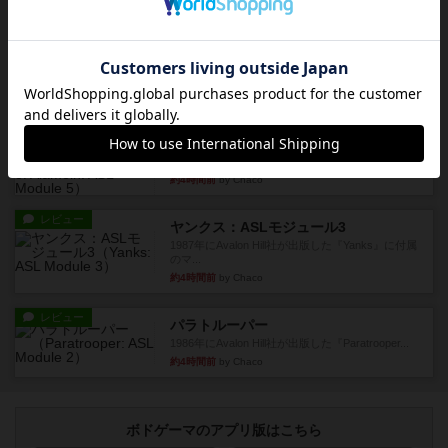
約3時間前
by Chaco
レビュー
ホロウレギオンズ：ASLモジュール7
1989年にAvalon Hill社が出版した『Hollow Legi...
約4時間前
by Chaco
レビュー
ウエスト・オブ・アラメイン：ASLモジュール5
1988年にAvalon Hill社が出版した『West of Ala...
約4時間前
by Chaco
レビュー
ヤンクス：ASLモジュール3
1987年にAvalon Hill社が出版した『Yanks』に付属
のマ...
約4時間前
by Chaco
レビュー
パラトルーパー
1986年にAvalon Hill社が出版した『Paratrooper...
約4時間前
by Chaco
ボドゲーマのアプリ版はこちら