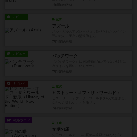
7年弱前
の投稿
レビュー
充実
アズール
ポルトガルのアズレージョに魅せられたスペイン
王のために王宮の壁装飾を完...
7年弱前
の投稿
レビュー
パッチワーク
『パッチワーク』は制限時間内に何もない盤面に
布タイルを置いていくゲーム...
7年弱前
の投稿
リプレイ
充実
ヒストリー・オブ・ザ・ワールド：新版
ヒストリー・オブ・ザ・ワールドを4人で遊ぶと、
なかなか楽しいことを発見...
7年弱前
の投稿
戦略やコツ
充実
文明の曙
先日のミドルアースの夏休み企画で遊んだ『アド