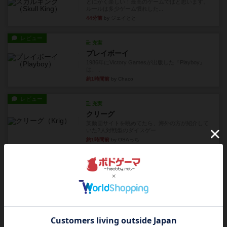
とにかく楽しい！最高のゲームではと思います。
ルールは多少ゲーム慣れした...
44分前
by ジェイとと
レビュー
充実
プレイボーイ
1986年にVictory Gamesが出版した『Playboy』
は、...
約1時間前
by Chaco
レビュー
充実
クリーグ
某動画サイトを眺めてたら、海外の方が紹介して
いた2人対戦型のダイスゲー...
約1時間前
by OSAっち
レビュー
画像付き
アグリコラ：牧場の動物たち THE BIG BOX
長らく積みゲーになってましたが、腰を据えてプ
レイできましたのでやってみ...
約3時間前
by くみ
レビュー
充実