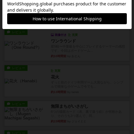
宵と暁の呪文書
4/5点呪文を修得したり使い魔にトークンを捧げた
りして得点を増やしてい...
約6時間前
by ワタル
レビュー
画像付き
充実
ワンラウンド
星5軽〜中量級を中心にプレイするゲーマーの感想
です。今回はボードゲーム...
約10時間前
by おとん
レビュー
充実
花火
ずっと前のドイツ年間ゲーム大賞ながら、シンプ
ルで簡単な小ゲームで今でも...
約13時間前
by tamio
レビュー
無限まちがいさがし
6つの場面カード（表、裏で違う絵）が何枚かあ
り、そのうち3つ選んで、同...
約15時間前
by ジェイとと
レビュー