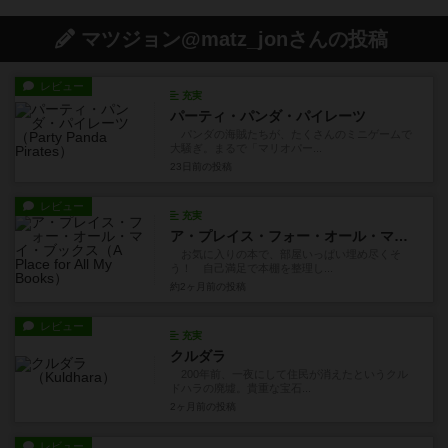
マツジョン@matz_jonさんの投稿
レビュー
充実
パーティ・パンダ・パイレーツ
パンダの海賊たちが、たくさんのミニゲームで
大騒ぎ。まるで「マリオパー...
23日前
の投稿
レビュー
充実
ア・プレイス・フォー・オール・マイ・ブックス
お気に入りの本で、部屋いっぱい埋め尽くそ
う！ 自己満足で本棚を整理し...
約2ヶ月前
の投稿
レビュー
充実
クルダラ
200年前、一夜にして住民が消えたというクル
ドハラの廃墟。貴重な宝石...
2ヶ月前
の投稿
レビュー