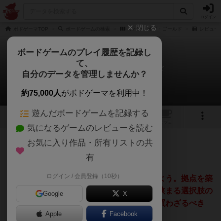
ログイン
閉じる
ボドゲーマTOP
ボードゲームの検索
リバー・オブ・ゴールド
レビュー
ボードゲームのプレイ履歴を記録し
て、
リバー・オブ・ゴールド
自分のデータを管理しませんか？
マツジョン@matz_jonさんのレビュー
約75,000人
がボドゲーマを利用中！
遊んだボードゲームを記録する
1
1
トップ
画像
動画
レビュー
カフェ
気になるゲームのレビューを読む
お気に入り作品・所有リストの共
78名
0名
1年以上前
有
ログイン / 会員登録（10秒）
黄金に輝く川を下り、商品を顧客に届けよう。拠点を築
き、影響力を高めるのだ。サイコロ出目で狭まる選択肢の
Google
X
中で、最適解を探せ。さあ、買うべきか、買わざるべき
Apple
Facebook
か？