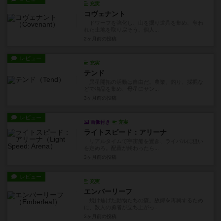
充実
コヴェナント
ドワーフを強化し、山を掘り道具を集め、奪わ
れた土地を取り戻そう。個人...
2ヶ月前
の投稿
レビュー
充実
テンド
異星開拓の活動は自由だ。農業、釣り、採掘な
どで物品を集め、母星にサン...
3ヶ月前
の投稿
レビュー
画像付き
充実
ライトスピード：アリーナ
リアルタイムで宇宙船を置き、ライバルに狙い
を定めろ。配置が終わったら...
3ヶ月前
の投稿
レビュー
充実
エンバーリーフ
焼け焦げた動物たちの森。故郷を再興するため
に、数人の勇者が立ち上がっ...
3ヶ月前
の投稿