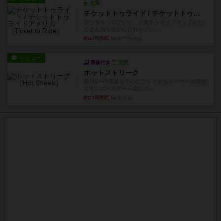
充実
チケットトゥライド / チケットトゥライドアメリカ
デジタルソロプレイ。元祖チケライ？マップがた
くさん出てるからどれをプレ...
約17時間前
by おーちゃん
レビュー
画像付き
充実
ホットストリーク
星7軽〜中量級を中心にプレイするゲーマーの感想
です。ボードゲーム会にて...
約23時間前
by おとん