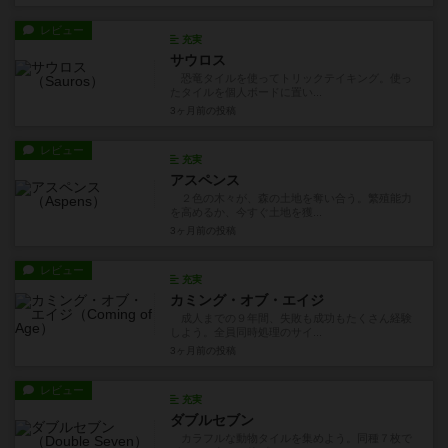
レビュー
充実
サウロス
恐竜タイルを使ってトリックテイキング。使っ
たタイルを個人ボードに置い...
3ヶ月前
の投稿
レビュー
充実
アスペンス
２色の木々が、森の土地を奪い合う。繁殖能力
を高めるか、今すぐ土地を獲...
3ヶ月前
の投稿
レビュー
充実
カミング・オブ・エイジ
成人までの９年間、失敗も成功もたくさん経験
しよう。全員同時処理のサイ...
3ヶ月前
の投稿
レビュー
充実
ダブルセブン
カラフルな動物タイルを集めよう。同種７枚で