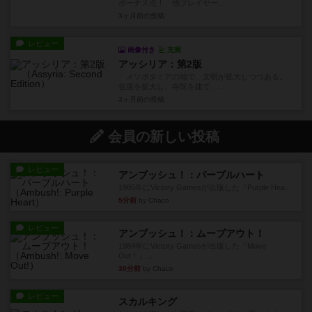
ボーナス点！ 他プレイヤー...
3ヶ月前
の投稿
レビュー
画像付き
充実
アッシリア：第2版
メソポタミアの地で、文明が拡大しつつある。
住居を拡大し、寺院を建て、...
3ヶ月前
の投稿
会員の新しい投稿
レビュー
アンブッシュ！：パープルハート
1985年にVictory Gamesが出版した『Purple Hea...
5分前
by Chaco
レビュー
アンブッシュ！：ムーブアウト！
1984年にVictory Gamesが出版した『Move
Out！』...
30分前
by Chaco
レビュー
スカルキング