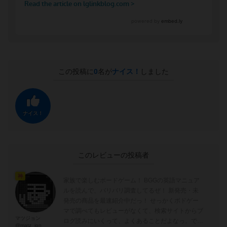
この投稿に
0
名が
ナイス！
しました
ナイス！
このレビューの投稿者
神
家族で楽しむボードゲーム！ BGGの英語マニュア
ルを読んで、バリバリ調査してるぜ！ 新発売・未
発売の商品を最速紹介中だっ！ せっかくボドゲー
マで調べてもレビューがなくて、検索サイトからブ
マツジョン
ログ読みにいくって、よくあることだよなっ。でも
@matz_jon