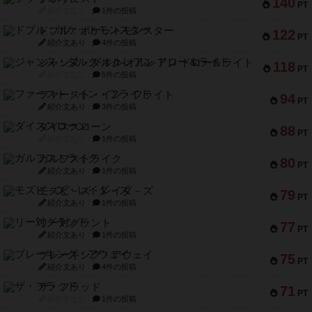
140
PT
紹介文なし
1件の投稿
ドブル：ポケットモンスター
122
PT
紹介文あり
4件の投稿
ジャンヌ・ダルク-オルレアン ドロー＆ライト
118
PT
紹介文なし
5件の投稿
ファースト・イン・フライト
94
PT
紹介文あり
3件の投稿
ダイススローン
88
PT
紹介文なし
1件の投稿
ガルフストライク
80
PT
紹介文あり
1件の投稿
モズビ－ズ・レイダ－ズ
79
PT
紹介文あり
1件の投稿
リー対グラント
77
PT
紹介文あり
1件の投稿
ブレーキング・アウェイ
75
PT
紹介文あり
4件の投稿
ザ・フラッド
71
PT
紹介文なし
1件の投稿