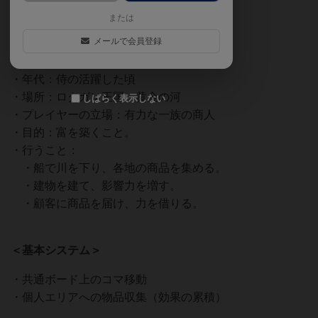
または
メールで会員登録
＜テーマ＞
・年代：侍の活躍した頃
・場所：ロクガン王国・黄金の河
しばらく表示しない
・プレイヤーの立場：有力な一族の商人
・目的：富を築くこと。
・行うこと：
・船で川を下り、各地の商品を集める。
・建物を建て、影響力を増す。
・顧客に商品を届け、力を借りる。
＜基本システム＞
・共通ボード上のコマ移動
・個人エリアへの物品収集（効果の累積）