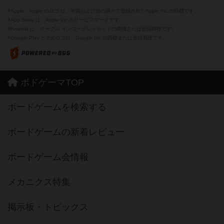
※Apple、Apple のロゴ は、米国および他の国々で登録されたApple Inc.の商標です。
※App Store は、Apple Inc.のサービスマークです。
※Android は、グーグル インコーポレイテッドの商標または登録商標です。
※Google Play とそのロゴは、Google Inc.の商標または登録商標です。
ボドゲーマTOP
ボードゲームを検索する
ボードゲームの新着レビュー
ボードゲーム会情報
メカニクス特集
掲示板・トピックス