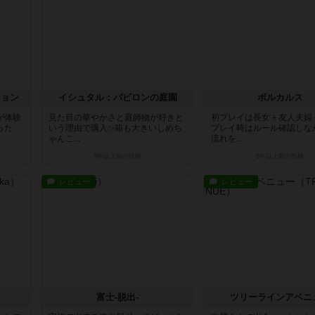
ジョン
イシュタル：バビロンの庭園
ボルカルス
が体験
見た目の華やかさと庭師物が好きと
初プレイは長女＋友人夫婦
った
いう理由で購入✨箱も大きいしめち
プレイ時はルール確認しな
ゃんこ...
流れを...
6年以上前
の投稿
6年以上前
の投稿
レビュー
レビュー
富士-脱出-
ツリーラインアベニ