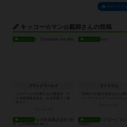
チケットト
キッコー☆マン@庭師さんの投稿
レビュー
レビュー
ブランクワールド
ライリウム
このゲームの作家さんの最新作「デ
Twitterでの販売情報をみた
ルタ鉄道株式会社」を去年購入し制
ートワークとゲームシステムに一
作サー...
5年以上前
の投稿
5年以上前
の投稿
レビュー
レビュー