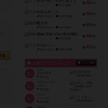
エコーズ・オブ・タイム
45
PT
紹介文なし
8件の投稿
スカルキング
45
PT
紹介文あり
12件の投稿
海兵隊
45
PT
紹介文あり
1件の投稿
れた、
Bitter End ブタペスト救出作戦
45
PT
紹介文なし
1件の投稿
ドコジャン
42
PT
紹介文あり
10件の投稿
する
お気に入りランキング
トップ50
Splendor
1
宝石の煌き
位
4041名
Die Siedler von Catan
2
カタン
位
3616名
Dominion
3
ドミニオン
位
2530名
Battle Line