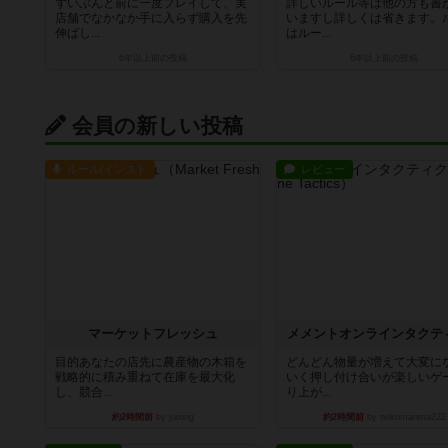
ずいぶんと前に一度プレイして、実
詳しいルール等は他の方も書
店舗でなかなか手に入らず購入を先
いますし詳しくは省きます。
伸ばし...
はルー...
6年以上前
の投稿
6年以上前
の投稿
会員の新しい投稿
ルール/インスト
レビュー
マーケットフレッシュ
メメントオンラインタクテ
目的あなたの店先に農産物の木箱を
どんどん物量が増えて大変に
戦略的に積み重ねて在庫を最大化
いく押し付け合いが楽しいゲ
し、競合...
り上が...
約2時間前
by jurong
約2時間前
by nekomanma222