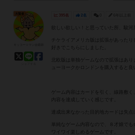
大賢者
395名
2名
0
6年以上前
欲しい欲しい！と思っていた所、駿河
チケライアメリカ版は拡張があったり
キッコー☆マン@庭師
好きでこちらにしました。
北欧版は単独ゲームなので拡張はあり
シェアする
ューヨークかロンドンを購入すると良
ゲーム内容はカードを引く、線路敷く
内容を達成していく感じです。
達成出来なかった目的地カードは失点
単純なゲーム内容なので、８才娘でも
ワイワイ楽しめるゲームです。