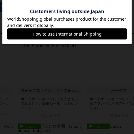
ゥライド：北欧の国々のトップに戻る
レビュー
レビュー
フォックス・イン・ザ・フォレスト・デュエット
パークス
瞬間、ア
ボードゲームカフェにて友人とやっ
ボードゲームカフェにて、
...
てみました。簡単ルール、かわいい
めてプレイした時アートワ
アート...
しさに...
5年以上前
の投稿
6年弱前
の投稿
レビュー
レビュー