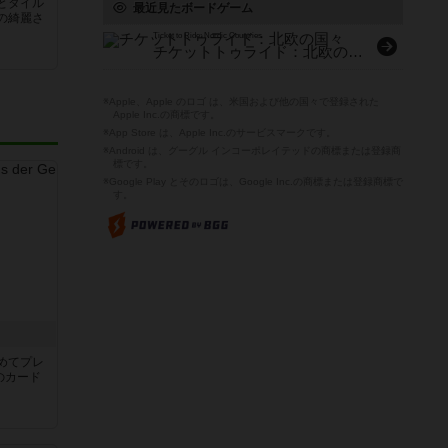
とタイル
最近見たボードゲーム
の綺麗さ
Ticket to Ride: Nordic Countries
チケットトゥライド：北欧の国々
※Apple、Apple のロゴ は、米国および他の国々で登録された
Apple Inc.の商標です。
※App Store は、Apple Inc.のサービスマークです。
※Android は、グーグル インコーポレイテッドの商標または登録商
標です。
※Google Play とそのロゴは、Google Inc.の商標または登録商標で
す。
き
めてプレ
のカード