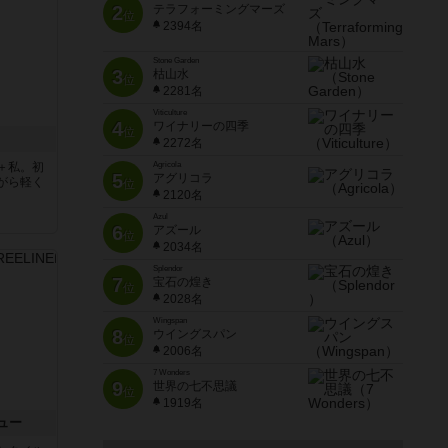
2
テラフォーミングマーズ
位
2394名
Stone Garden
3
枯山水
位
2281名
Viticulture
4
ワイナリーの四季
位
2272名
＋私。初
Agricola
5
アグリコラ
がら軽く
位
2120名
Azul
6
アズール
位
2034名
Splendor
7
宝石の煌き
位
2028名
Wingspan
8
ウイングスパン
位
2006名
7 Wonders
9
世界の七不思議
位
1919名
ュー