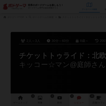
世界のボードゲームを楽しもう！
ボードゲーム専門の総合情報サイト
データベース
検
ボドゲーマTOP
ボードゲームの検索
チケットトゥライド / チケットトゥライ
2人～3人
30分～60分
8歳～
20
チケットトゥライド：北欧
キッコー☆マン@庭師さん
4
2
6
23
ゲーム
トップ
画像
動画
レビュー
店舗/
カフェ