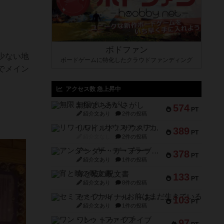
ボドファン
少ない地
ボードゲームに特化したクラウドファンディング
でメイン
アクセス数 急上昇中
無限まちがいさがし
574
PT
紹介文あり
2件の投稿
リワイルド：サウスアメリカ
389
PT
紹介文なし
2件の投稿
アンダー・ザ・テーブラー
378
PT
紹介文あり
1件の投稿
宵と暁の呪文書
133
PT
紹介文あり
8件の投稿
セミファイナル ～お前はまだ生きている～
103
PT
紹介文あり
1件の投稿
ワン・トゥ・ファイブ
97