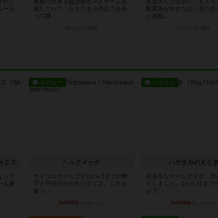
かれて
家族で出来る協力型ボードゲームを
本屋さんで出会い、もとも
ルール
探していて、たまたま小売店で出会
配置系が好きなのと見た目
って購...
に衝動...
6年以上前
の投稿
6年以上前
の投稿
レビュー
レビュー
ィクス
ヘックメック
ハゲタカのえじ
なって
サイコロゲームです1から5までの数
超有名なゲームですが、初
ーム盛
字と芋虫がかかれたダイス。これを
イしました。1から15まで
振っ...
がプ...
約4時間前
by みいやん
約4時間前
by みいやん