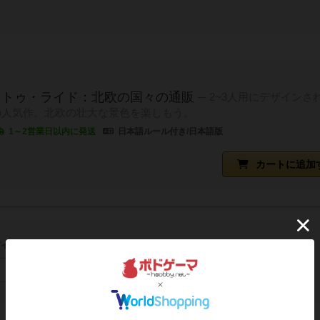
・トゥ・ライド：北欧の国々の通販
2~3人用にデザインさ
の人気作。北欧の壮大な景色を楽しもう。
1～2営業日以内に発送
日本語ルール付き/日本語版
カートに追加
イン/会員登録でコメント
ログインする