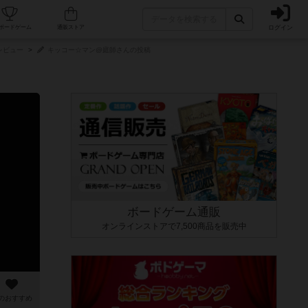
ログイン
カフェ/店舗
人気ボードゲーム
通販ストア
レビュー
キッコー☆マン@庭師さんの投稿
ボードゲーム通販
オンラインストアで7,500商品を販売中
のおすすめ