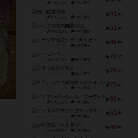
PT
紹介文あり
1件の投稿
南北戦争
91
PT
紹介文あり
1件の投稿
ふたつの城の物語
91
PT
紹介文あり
6件の投稿
ノームズ・アット・ナイト
88
PT
紹介文なし
1件の投稿
マーリン
76
PT
紹介文あり
6件の投稿
フラットアイアン
75
PT
紹介文なし
2件の投稿
トランスオリエント・エクスプレス
70
PT
紹介文なし
1件の投稿
アンブッシュ！：ムーブアウト！
59
PT
紹介文あり
1件の投稿
キャプテン・フリップ：イスラ・ボンバ
51
PT
紹介文なし
2件の投稿
ガルフストライク
46
PT
紹介文あり
1件の投稿