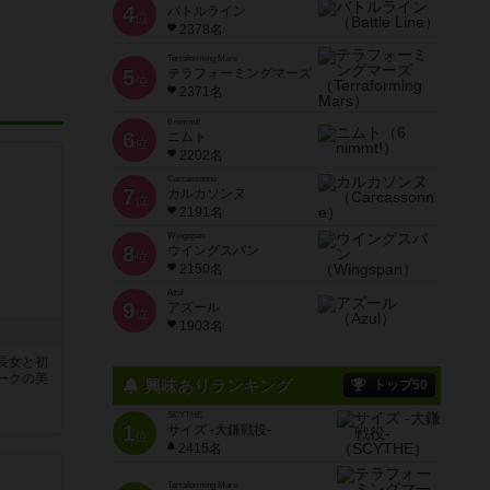
4
バトルライン
位
2378名
Terraforming Mars
5
テラフォーミングマーズ
位
2371名
6 nimmt!
6
ニムト
位
2202名
Carcassonne
7
カルカソンヌ
位
2191名
Wingspan
8
ウイングスパン
位
2150名
Azul
9
アズール
位
1903名
長女と初
ークの美
興味ありランキング
トップ50
SCYTHE
1
サイズ -大鎌戦役-
位
2415名
Terraforming Mars