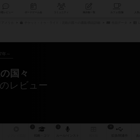
索
新着レビュー
ボードゲーム会
コミュニティ
掲示板一覧
ドアメリカ
チケット・トゥ・ライド：北欧の国々の通販/商品詳細
作品データ
07年～
の国々
のレビュー
2
1
36
リプレイ
日記
戦略
・コツ
ルール
/インスト
掲示板
拡張/関連
作
次