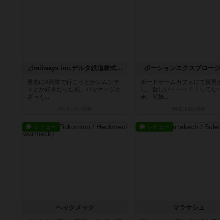
⊿railways inc.デルタ鉄道株式会社 After The RAIN.
ポーションエクスプロー
過去にA列車で行こうとかシムシテ
ボードゲームカフェにて長男
ィとか好きだった私、パッケージと
し、欲しいーーー！！ってな
ざっく...
末、兄妹...
6年以上前
の投稿
6年以上前
の投稿
レビュー
レビュー
ヘックメック
マラケシュ