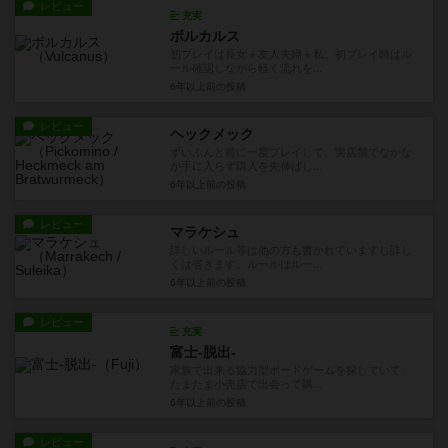
レビュー
充実
ボルカルス
初プレイは長女＋友人夫婦＋私。初プレイ時はル
ール確認しながら軽く流れを...
6年以上前
の投稿
レビュー
ヘックメック
ずいぶんと前に一度プレイして、実店舗でなかな
か手に入らず購入を先伸ばし...
6年以上前
の投稿
レビュー
マラケシュ
詳しいルール等は他の方も書かれていますし詳し
くは省きます。ルールはルー...
6年以上前
の投稿
レビュー
充実
富士-脱出-
家族で出来る協力型ボードゲームを探していて、
たまたま小売店で出会って購...
6年以上前
の投稿
レビュー