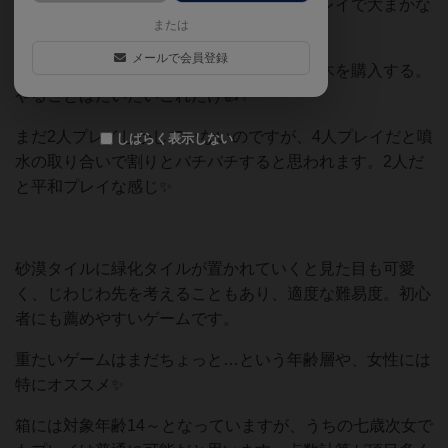
プルなルールでルルブ読みながらの流しプレイで大まかな
または
流れは理解できます。
メールで会員登録
タイルを置く、アクションを解決する、樹木を購入する。
やることはだいたいこれだけ👍️✨
まだ2人プレイしかしていないのですが、4人プレイだと噴
しばらく表示しない
水の取り合いで割りとバチバチすると思われます。2人だ
と平和プレイな感じ✨
砂漠タイルに緑化タイルが置かれていくと見た目も可愛
く、じわじわ先を考えることもあり、適度な難易度。初心
者にも薦めやすいゲームです。
重たいゲームはまだちょっと…という年齢層や、女性には
特にオススメ✨
箱には対象年齢14～となっていますが、うちの七歳次女で