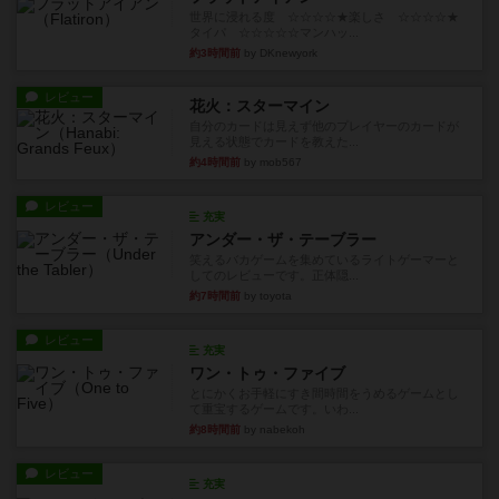
世界に浸れる度 ☆☆☆☆★楽しさ ☆☆☆☆★
タイパ ☆☆☆☆☆マンハッ...
約3時間前
by DKnewyork
レビュー
花火：スターマイン
自分のカードは見えず他のプレイヤーのカードが
見える状態でカードを教えた...
約4時間前
by mob567
レビュー
充実
アンダー・ザ・テーブラー
笑えるバカゲームを集めているライトゲーマーと
してのレビューです。正体隠...
約7時間前
by toyota
レビュー
充実
ワン・トゥ・ファイブ
とにかくお手軽にすき間時間をうめるゲームとし
て重宝するゲームです。いわ...
約8時間前
by nabekoh
レビュー
充実