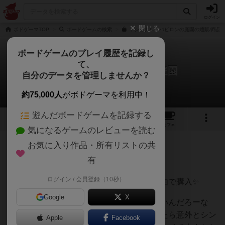
ログイン
閉じる
ボドゲーマTOP
ボードゲームの検索
イシュタル：バビロンの庭園の通販/商品
ボードゲームのプレイ履歴を記録し
て、
イシュタル：バビロンの庭園
自分のデータを管理しませんか？
キッコー☆マン@庭師さんのレビュー
約75,000人
がボドゲーマを利用中！
遊んだボードゲームを記録する
5
5
31
トップ
画像
動画
レビュー
カフェ
気になるゲームのレビューを読む
お気に入り作品・所有リストの共
512名
3名
0
6年以上前
有
ログイン / 会員登録（10秒）
見た目の華やかさと庭師物が好きという理由で購入✨
Google
X
箱も大きいしめちゃんこルールめんどくさいんだろーな
ー…と思っていたけどールブック読んでみたら意外とシン
Apple
Facebook