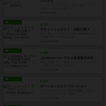
パークス
ボードゲームカフェにて、長女と初めてプレイし
た時アートワークの美しさに...
6年弱前
の投稿
レビュー
充実
チケットトゥライド：北欧の国々
欲しい欲しい！と思っていた所、駿河屋さんで少
しお安く売っているのに出会...
6年以上前
の投稿
レビュー
充実
⊿railways inc.デルタ鉄道株式会社 After The RAIN.
過去にA列車で行こうとかシムシティとか好きだ
った私、パッケージとざっく...
6年以上前
の投稿
レビュー
充実
ポーションエクスプロージョン
ボードゲームカフェにて長男が体験し、欲しいー
ーー！！ってなった末、兄妹...
6年以上前
の投稿