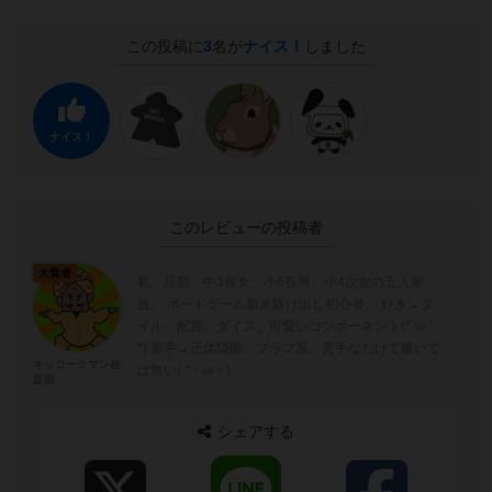
この投稿に
3
名が
ナイス！
しました
ナイス！
このレビューの投稿者
大賢者
私、旦那、中3長女、小6長男、小4次女の五人家
族。 ボードゲーム新米駆け出し初心者。 好き→タ
イル、配置、ダイス、可愛いコンポーネント(*´ω｀
*) 苦手→正体隠匿、ブラフ系。苦手なだけで嫌いで
キッコー☆マン@
は無い( *・ω・)
庭師
シェアする