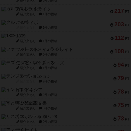
紹介文あり
2件の投稿
ガルフストライク
217
PT
紹介文あり
1件の投稿
クルティボ
203
PT
紹介文なし
1件の投稿
1809
112
PT
紹介文あり
1件の投稿
ファースト・イン・フライト
108
PT
紹介文あり
3件の投稿
モズビ－ズ・レイダ－ズ
94
PT
紹介文あり
1件の投稿
テンプテーション
79
PT
紹介文なし
2件の投稿
インドネシア
78
PT
紹介文あり
2件の投稿
宵と暁の呪文書
75
PT
紹介文あり
8件の投稿
リスボン・トラム 28
73
PT
紹介文あり
9件の投稿
アマナイト