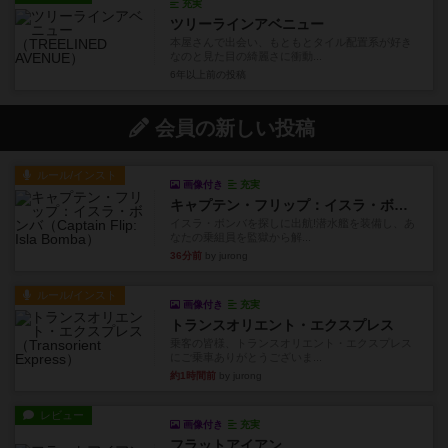
充実
ツリーラインアベニュー
本屋さんで出会い、もともとタイル配置系が好き
なのと見た目の綺麗さに衝動...
6年以上前
の投稿
会員の新しい投稿
ルール/インスト
画像付き
充実
キャプテン・フリップ：イスラ・ボンバ
イスラ・ボンバを探しに出航!潜水艦を装備し、あ
なたの乗組員を監獄から解...
36分前
by jurong
ルール/インスト
画像付き
充実
トランスオリエント・エクスプレス
乗客の皆様、トランスオリエント・エクスプレス
にご乗車ありがとうございま...
約1時間前
by jurong
レビュー
画像付き
充実
フラットアイアン