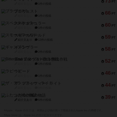
73
PT
紹介文なし
1件の投稿
ブラヴェスト
66
PT
紹介文なし
1件の投稿
スペクタキュラー
60
PT
紹介文なし
1件の投稿
スモールワールド
59
PT
紹介文あり
13件の投稿
ギャンブラー
58
PT
紹介文なし
2件の投稿
Bitter End ブタペスト救出作戦
52
PT
紹介文なし
1件の投稿
ラピード
46
PT
紹介文なし
1件の投稿
ザ・フラッフィー・ライト
44
PT
紹介文なし
0件の投稿
ふたつの城の物語
39
PT
紹介文あり
6件の投稿
※Apple、Apple のロゴ は、米国および他の国々で登録されたApple Inc.の商標です。
※App Store は、Apple Inc.のサービスマークです。