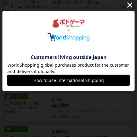
エコーズ・オブ・タイム
カードゲームにファイナルファンタジーのアクテ
ィブタイムバトル（もしくは...
約12時間前
by ジェイとと
レビュー
シャット・ザ・ボックス
とてもシンプルなダイスゲーム。2つのダイスを振
って、出目の合計を自分の...
約12時間前
by OSAっち
レビュー
充実
オバケだぞ～
対人アナログプレイ。簡単なルールで誰とでも遊
べるゲーム。こんなの子ども...
約14時間前
by おーちゃん
レビュー
充実
南北戦争
1983年にVictory Gamesが出版した『The Civil ...
約17時間前
by Chaco
レビュー
画像付き