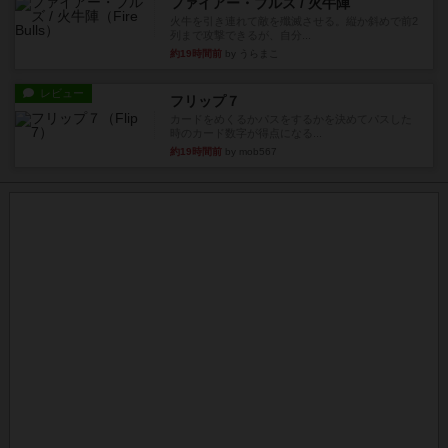
ファイアー・ブルズ / 火牛陣
火牛を引き連れて敵を殲滅させる。縦か斜めで前2
列まで攻撃できるが、自分...
約19時間前
by うらまこ
レビュー
フリップ７
カードをめくるかパスをするかを決めてパスした
時のカード数字が得点になる...
約19時間前
by mob567