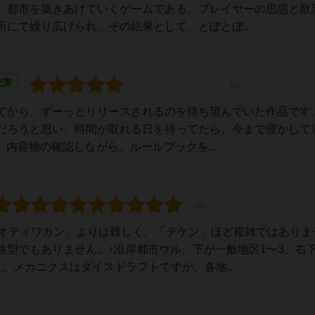
、都市を築きあげていくゲームである。プレイヤーの思惑と欲
にて繰り広げられ、その結果として、とぼとぼ...
充実
てから、ずーっとリリースされるのを待ち望んでいた作品です
だろうと思い、時間が取れる日を待ってたら、今まで寝かして
き、内容物の確認しながら、ルールブックを...
テオティワカン」よりは難しく、「テケン」ほど複雑ではありま
型でもありません。↑沿岸都市ウル。下が一般地区1〜3、右下
。メカニクスはダイスドラフトですが、各地...