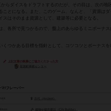
区からダイスをドラフトするのだが、その目は、次の地
ることになる。また、このゲーム、なんと、「資源はダ
イスはそのまま資源として、建築等に必要となる。
は、各所で見つかるので、盤上のあらゆるミニボーナス
いくつかある目標を指針として、コツコツとボーナスを
上記文章の執筆にご協力くださった方
荏原町将棋センター
ーマ/フレーバー
古代（Ancient）
代背景
建物や都市建設（City Builder）
基本目的