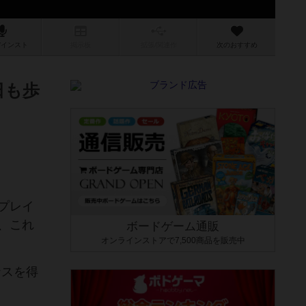
/インスト
掲示板
拡張/関連
作
次のおすすめ
日も歩
プレイ
、これ
ボードゲーム通販
オンラインストアで7,500商品を販売中
ナスを得