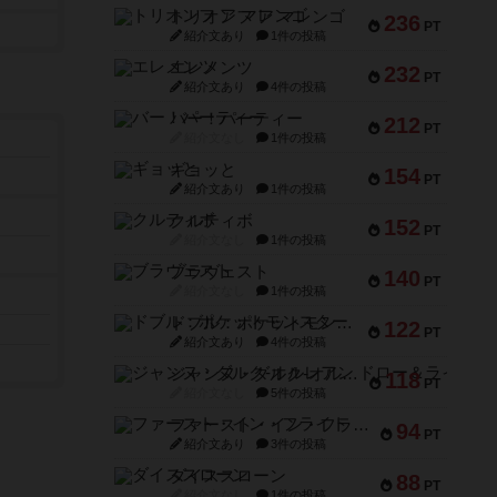
トリオンフ ア マレンゴ
236
PT
紹介文あり
1件の投稿
エレメンツ
232
PT
紹介文あり
4件の投稿
バー！パーティー
212
PT
紹介文なし
1件の投稿
ギョッと
154
PT
紹介文あり
1件の投稿
クルティボ
152
PT
紹介文なし
1件の投稿
ブラヴェスト
140
PT
紹介文なし
1件の投稿
ドブル：ポケットモンスター
122
PT
紹介文あり
4件の投稿
ジャンヌ・ダルク-オルレアン ドロー＆ライト
118
PT
紹介文なし
5件の投稿
ファースト・イン・フライト
94
PT
紹介文あり
3件の投稿
ダイススローン
88
PT
紹介文なし
1件の投稿