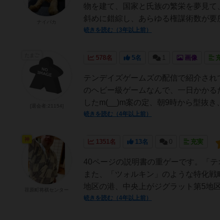
物を建て、国家と氏族の繁栄を夢見て
斜めに錯綜し、あらゆる権謀術数が要所
ナイパカ
続きを読む（3年以上前）
たまご
578名
5名
1
画像
テンデイズゲームズの配信で紹介され
のヘビー級ゲームなんで、一日かかる
したm(__)m案の定、朝9時から型抜
[退会者:21154]
続きを読む（4年以上前）
神
1351名
13名
0
充実
40ページの説明書の重ゲーです。「
また、「ツォルキン」のような特化戦略
地区の港、中央上がジグラット第5地区
荏原町将棋センター
続きを読む（4年以上前）