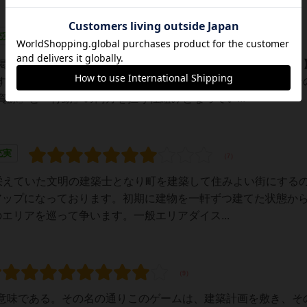
充実
掲載しています。その中から【おすすめ・魅力・良いポイント
すめ・魅力・良いポイント】・ダイスがリソース兼アクション
源」と「行動」の両方を担う仕組みとなってい...
充実
に栄えていた文明の建築士となり町を建築して住みよい街にする
アップになっております。初期に建物を一軒ずつ建てた状態か
エリアを巡って争います。一般エリアダイス...
意味である。その名の通りこのゲームは、建築計画を敷き、そ