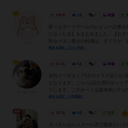
神
196名
1名
0
画像
様々なボードゲームのレビュー記事を
になった点】をまとめました。【おす
割タバヌシ最大の特徴は、ダイスが「資
てう
続きを読む（11ヶ月前）
神
473名
5名
0
画像
古代メソポタミア(今のイラク辺り)
となります。こちらは2人用のセット
トします。このボードは基本的に4つの
リーゼンドルフ
続きを読む（3年弱前）
勇者
303名
6名
0
充実
タバヌシはシュメール語で建築という