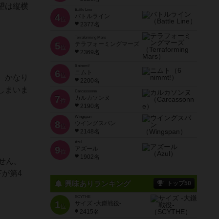
望は縦横
Battle Line
4
バトルライン
位
2377名
Terraforming Mars
5
テラフォーミングマーズ
位
2369名
6 nimmt!
6
ニムト
位
。かなり
2200名
しまいま
Carcassonne
7
カルカソンヌ
位
2190名
Wingspan
8
ウイングスパン
位
2148名
Azul
9
アズール
位
1902名
せん。
が第4
興味ありランキング
トップ50
SCYTHE
1
サイズ -大鎌戦役-
位
2415名