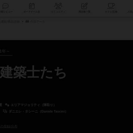
索
新着レビュー
ボードゲーム会
コミュニティ
掲示板一覧
通販/商品詳細
作品データ
21年～
建築士たち
置
エリアマジョリティ（陣取り）
ダニエレ・タシーニ（Daniele Tascini）
の登録/分布