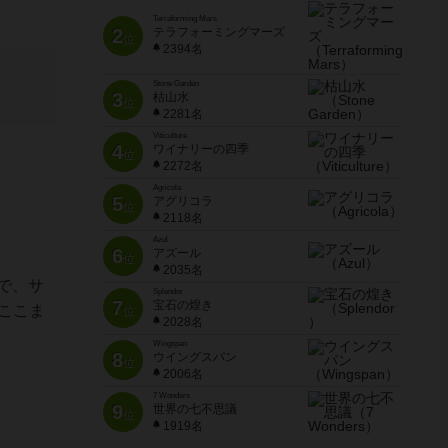
Terraforming Mars
2
テラフォーミングマーズ
位
2394名
Stone Garden
3
枯山水
位
2281名
Viticulture
4
ワイナリーの四季
位
2272名
Agricola
5
アグリコラ
位
2118名
Azul
6
アズール
位
2035名
で、サ
Splendor
7
宝石の煌き
ここま
位
2028名
Wingspan
8
ウイングスパン
位
2006名
7 Wonders
9
世界の七不思議
位
1919名