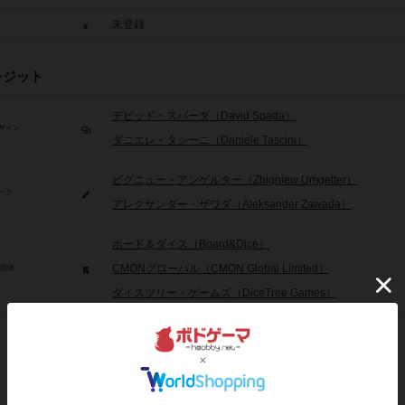
未登録
レジット
デビッド・スパーダ（David Spada）
ザイン
ダニエレ・タシーニ（Daniele Tascini）
ビグニュー・アンゲルター（Zbigniew Umgelter）
ーク
アレクサンダー・ザワダ（Aleksander Zawada）
ボード＆ダイス（Board&Dice）
CMONグローバル（CMON Global Limited）
/団体
ダイスツリー・ゲームズ（DiceTree Games）