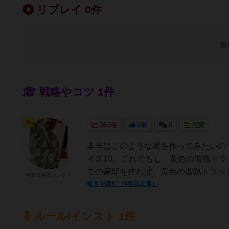
リプレイ 0件
投
戦略やコツ 1件
神
363名
2名
0
充実
本当はこのような家を作ってみたいの
イズ10。これでもし、黄色の習熟トラ
での豪邸を作れば、黄色の習熟トラック
荏原町将棋センター
続きを読む（4年以上前）
ルール/インスト 1件