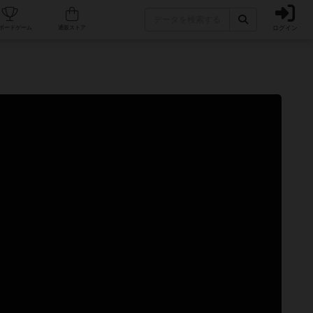
ログイン
カフェ/店舗
人気ボードゲーム
通販ストア