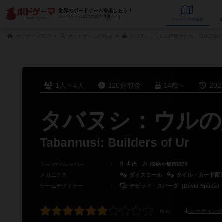
世界のボードゲームを楽しもう！
ボードゲーム専門の総合情報サイト
データベース
検
ボドゲーマTOP
ボードゲームの検索
タバヌシ：ウルの建築士たち 日本語版の
1人～4人
120分前後
14歳～
20
タバヌシ：ウルの
Tabannusi: Builders of Ur
テーマ/フレーバー
：
古代
建物や都市建設
メカニクス
：
ダイスロール
タイル・カード配
ゲームデザイナー
：
デビッド・スパーダ（David Spada）
レーティング