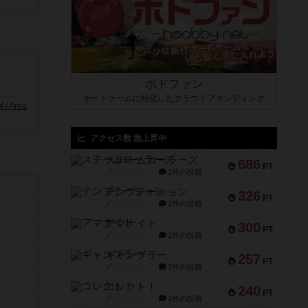
ボドファン
ボードゲームに特化したクラウドファンディング
/ Area
アクセス数 急上昇中
スチームローラーズ
686
PT
紹介文なし
2件の投稿
テンプテーション
326
PT
紹介文なし
2件の投稿
アマナイト
300
PT
紹介文なし
1件の投稿
ギャンブラー
257
PT
紹介文なし
2件の投稿
コレクト！
240
PT
紹介文なし
1件の投稿