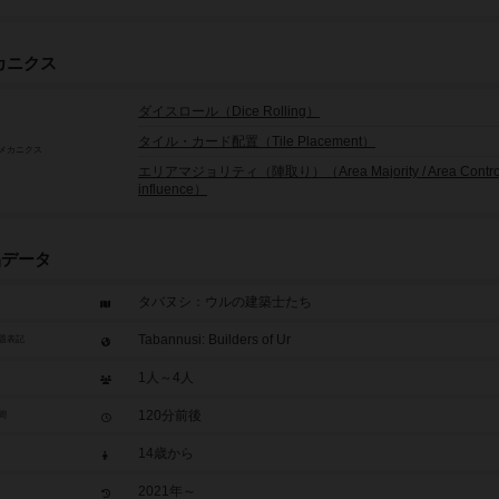
カニクス
ダイスロール（Dice Rolling）
タイル・カード配置（Tile Placement）
メカニクス
エリアマジョリティ（陣取り）（Area Majority / Area Control 
influence）
品データ
タバヌシ：ウルの建築士たち
Tabannusi: Builders of Ur
題表記
1人～4人
120分前後
間
14歳から
2021年～