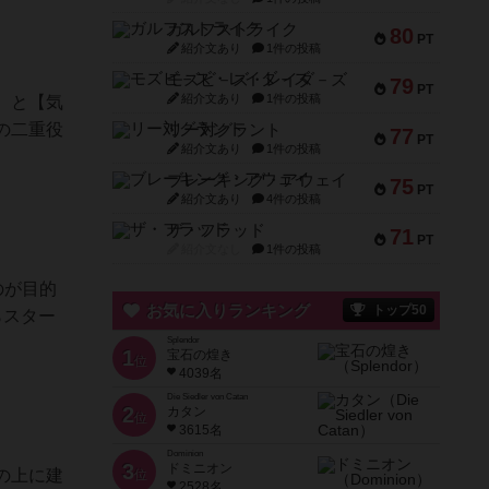
ガルフストライク
80
PT
紹介文あり
1件の投稿
モズビ－ズ・レイダ－ズ
79
PT
紹介文あり
1件の投稿
】と【気
の二重役
リー対グラント
77
PT
紹介文あり
1件の投稿
ブレーキング・アウェイ
75
PT
紹介文あり
4件の投稿
ザ・フラッド
71
PT
紹介文なし
1件の投稿
のが目的
お気に入りランキング
トップ50
らスター
Splendor
1
宝石の煌き
位
4039名
Die Siedler von Catan
2
カタン
位
3615名
Dominion
3
ドミニオン
の上に建
位
2528名