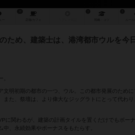
18
1
1
ュー
店舗/
カフェ
リプレイ
日記
戦略
・コツ
ルール
のため、建築士は、港湾都市ウルを今
ー。
ア文明初期の都市の一つ、ウル。この都市発展のために
。また、祭壇は、より偉大なジッグラトにとって代わり
VPに関わるが、建築の計画タイルを置くだけでもボー
ム中、永続効果やボーナスをもたらす。