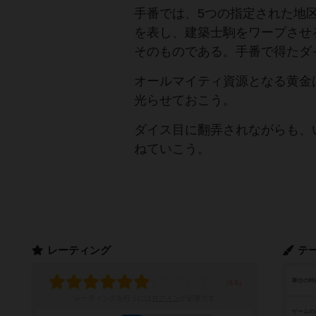
手番では、5つの指定された地
を表し、建築士駒をワープさせ
そのものである。手番で得たダ
オールマイティ資源となる黄金
光らせておこう。
ダイス目に翻弄されながらも、
ねていこう。
レーティング
テ
舞台の時
レーティングを行うには
ログイン
が必要です
ゲームの