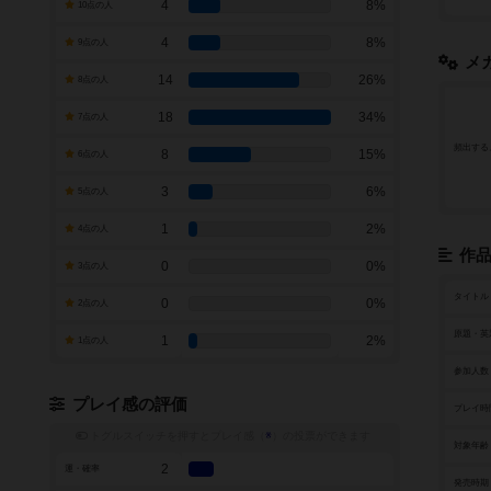
4
8%
10点の人
4
8%
9点の人
メ
14
26%
8点の人
18
34%
7点の人
頻出する
8
15%
6点の人
3
6%
5点の人
1
2%
4点の人
作
0
0%
3点の人
タイトル
0
0%
2点の人
原題・英
1
2%
1点の人
参加人数
プレイ感の評価
プレイ時
トグルスイッチを押すとプレイ感（
※
）の投票ができます
対象年齢
2
運・確率
発売時期