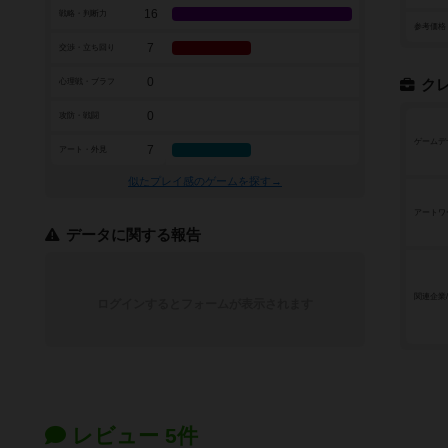
16
戦略・判断力
参考価格
7
交渉・立ち回り
0
心理戦・ブラフ
ク
0
攻防・戦闘
ゲームデ
7
アート・外見
似たプレイ感のゲームを探す→
アートワ
データに関する報告
関連企業
ログインするとフォームが表示されます
レビュー 5件